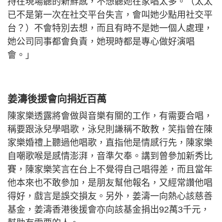
持在現場聽的新鮮感，不想聽她在家唱太多。（太太
已不是第一次在社交平台失言，會叫她少點用社交平
台？）不會特別去想，而且有時不是她一個人處理，
她公司同事都會負責，她現時都是專心做好演唱
會。」
姜濤後援會向捐近百萬
陳家樂透露將會做與音樂有關的工作，有需要合唱，
稱要跟泳兒學唱歌，泳兒則謙稱不敢教，笑指曾在陳
家樂婚禮上聽過他唱歌，直指他是情感行先，陳家樂
自嘲歌喉是感情澎湃，音準欠奉。講到曾參加新秀比
賽，陳家樂笑言在台上不覺得自己唱得差，而且當年
他本來也不敢參加，是朋友幫他報名，又經常讚他唱
得好，戲言是誤交損友。另外，姜濤一向熱心該慈善
基金，姜濤香港後援會亦向該基金捐出92萬3千元，