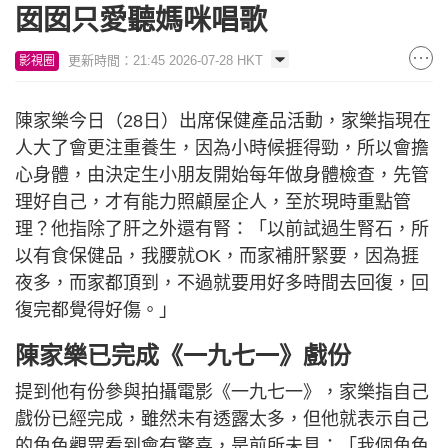
囡囡只愛聽媽咪唱歌
更新時間：21:45 2026-07-28 HKT
影視圈
陳家樂今日（28日）出席保健產品活動，家樂指現在
人大了會更注重養生，因為小時候捱得勁，所以會擔
心身體，由決定生小朋友開始每年做身體檢查，先管
理好自己，才有能力照顧屋企人，至於現時重點管
理？他指除了肝之外還有腎：「以前試過生腎石，所
以有食保健品，我腰就OK，而家補肝緊要，因為捱
夜多，而家都頂到，不過就要用好多時間去回復，回
復完都覺得好傷。」
陳家樂已完成《一九七一》戲份
提到他有份參與拍攝電影《一九七一》，家樂指自己
戲份已經完成，雖然未有透露太多，但他就表示自己
的角色觀眾看到會有驚喜，是前所未見：「我個角色