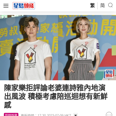
繁
简
陳家樂拒評論老婆連詩雅內地演
出風波 積極考慮陪巡迴想有新鮮
感
更新時間：17:30 2023-07-09 HKT
即時娛樂