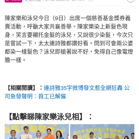
陳家樂和泳兒今日（9日）出席一個慈善基金獎券義
賣活動，呼籲大家共襄善舉。陳家樂染上新髮色現
身，笑言要襯托金髮的泳兒，又說很少染髮，今次只
是嘗試一下，太太連詩雅都讚好看。問到可會兩公婆
都染一樣髮色？泳兒即搶著說不好，免得自己像電燈
膽一樣。
【相關閱讀】：
連詩雅35字微博發文惹全網狂轟 公
司急發聲明：員工已解僱
【點擊睇陳家樂泳兒相】：