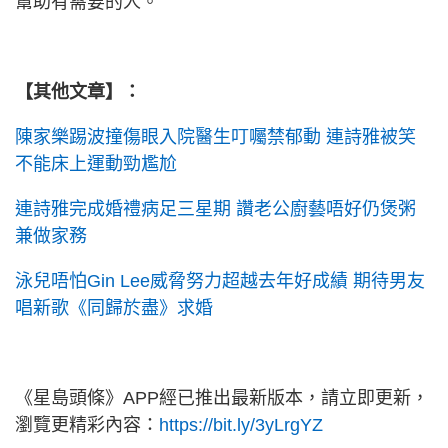
幫助有需要的人。
【其他文章】：
陳家樂踢波撞傷眼入院醫生叮囑禁郁動 連詩雅被笑
不能床上運動勁尷尬
連詩雅完成婚禮病足三星期 讚老公廚藝唔好仍煲粥
兼做家務
泳兒唔怕Gin Lee威脅努力超越去年好成績 期待男友
唱新歌《同歸於盡》求婚
《星島頭條》APP經已推出最新版本，請立即更新，
瀏覽更精彩內容：
https://bit.ly/3yLrgYZ