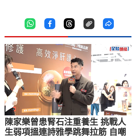
Loaded
:
Unmute
9.71%
陳家樂曾患腎石注重養生 挑戰人
生弱項搵連詩雅學跳舞拉筋 自嘲