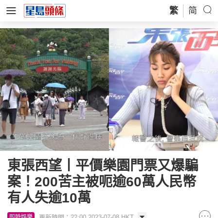
繁
简
東張西望丨平價樂園門票又爆騙
案！200苦主被呃逾60萬人民幣
有人失逾10萬
更新時間：22:00 2023-07-08 HKT
即時娛樂