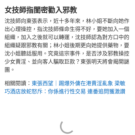
女技師指閨密勸入邪教
沈技師向東張表示，近十多年來，林小姐不斷向她作
出心理操控，指沈技師條命生得不好，要她加入一個
組織，加入之後就可以轉運，沈技師認為對方口中的
組織疑跟邪教有關；林小姐後期更向她提供藥物，要
沈小姐聽話服用。究竟這宗事件，是否涉及邪教操控
少女賣淫、並向客人騙取巨款？東張明天將會揭開謎
團。
相關閱讀：
東張西望｜踢爆外傭在港賣淫亂象 梁敏
巧酒店放蛇怒斥：你係進行性交易 連番追問獲激讚