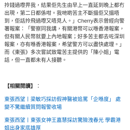
拎錢過嚟畀我，結果佢先生由早上一直延到晚上都冇
出現，第二日都係咁。我哋啲苦主不斷搵佢又搵唔
到，佢話拎飛過嚟又唔見人。」Cherry表示曾經向警
署報案：「警察同我講，有關港幣可以喺香港報案，
但有關人民幣就要上內地報案；好多苦主都去咗深圳
報案，亦有喺香港報案，希望警方可以盡快處理。」
而《東張》多次嘗試致電苦主提供的「陳小姐」電
話，但一直都未有人接聽。
【相關閱讀】
：
東張西望丨梁敏巧採訪假神醫被追罵「企喺度」 處
變不驚繼續質問報警收場
東張西望丨東張女神王嘉慧採訪驚險洩春光 學霸港
姐出身家底雄厚