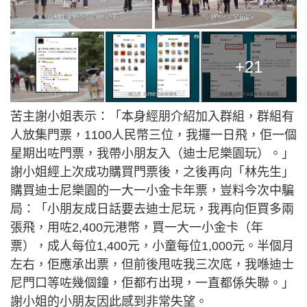
+21
苦主謝小姐表示：「本身經朋介紹加入群組，群組有
人放集門票，1100人民幣三位，我攞一日飛，佢一個
星期出咗門票，我帶小朋友入（迪士尼樂園玩）。」
謝小姐經上次成功購買門票後，之後再向「林先生」
購買迪士尼樂園的一大一小金卡年票，豈料今次中騙
局：「小朋友成日話要去迪士尼玩，我再向佢買多兩
張飛，用咗2,400元港幣，買一大一小金卡（年
票），成人每位1,400元，小童每位1,000元。半個月
左右，佢應承出票，但前後甩咗我三次底，我喺迪士
尼門口等咗幾個鐘，佢都冇出現，一直都係失聯。」
謝小姐的小朋友因此感到非常失望。