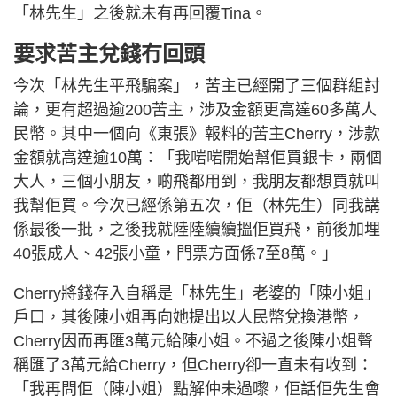
「林先生」之後就未有再回覆Tina。
要求苦主兌錢冇回頭
今次「林先生平飛騙案」，苦主已經開了三個群組討
論，更有超過逾200苦主，涉及金額更高達60多萬人
民幣。其中一個向《東張》報料的苦主Cherry，涉款
金額就高達逾10萬：「我啱啱開始幫佢買銀卡，兩個
大人，三個小朋友，啲飛都用到，我朋友都想買就叫
我幫佢買。今次已經係第五次，佢（林先生）同我講
係最後一批，之後我就陸陸續續搵佢買飛，前後加埋
40張成人、42張小童，門票方面係7至8萬。」
Cherry將錢存入自稱是「林先生」老婆的「陳小姐」
戶口，其後陳小姐再向她提出以人民幣兌換港幣，
Cherry因而再匯3萬元給陳小姐。不過之後陳小姐聲
稱匯了3萬元給Cherry，但Cherry卻一直未有收到：
「我再問佢（陳小姐）點解仲未過嚟，佢話佢先生會