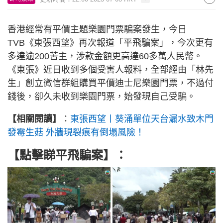
香港經常有平價主題樂園門票騙案發生，今日
TVB《東張西望》再次報道「平飛騙案」，今次更有
多達逾200苦主，涉款金額更高達60多萬人民幣。
《東張》近日收到多個受害人報料，全部經由「林先
生」創立微信群組購買平價迪士尼樂園門票，不過付
錢後，卻久未收到樂園門票，始發現自己受騙。
【相關閱讀】
：
東張西望丨葵涌單位天台漏水致木門
發霉生菇 外牆現裂痕有倒塌風險！
【點擊睇平飛騙案】：