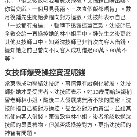
示：「佢之後放咗我無數次飛機，又搵藉口唔出嚟。
你當交戲、一個月見我兩、三次食個飯都唔肯」。數
月後鍾先生開始夢醒向對方追數，沈技師表示自己
「一蚊都冇攞過」，輾轉下透露這筆巨款，沈技師已
全數交給一直操控她的林小姐手中。鍾先生之後更於
其他女技師口中，知道沈技師已非首次向客人借錢，
據知她之前已曾向不同客人成功借過60萬、90萬不
等。
女技師爆受操控賣淫呃錢
當東張成功聯絡沈技師，事情竟有戲劇化發展，沈技
師指她才是受害者。沈技師表示，她13歲開始結識補
習老師林小姐，隨後二人發展成無所不談的閨密，沈
技師指自己被對方操控，甚至為對方而賣淫，並聽其
指使向客人借錢。東張致電林小姐，後者承認收過沈
技師的昂貴禮物，但就否認操控對方，更指沈技師的
神智有問題。