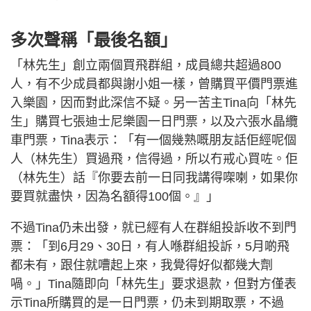
多次聲稱「最後名額」
「林先生」創立兩個買飛群組，成員總共超過800
人，有不少成員都與謝小姐一樣，曾購買平價門票進
入樂園，因而對此深信不疑。另一苦主Tina向「林先
生」購買七張迪士尼樂園一日門票，以及六張水晶纜
車門票，Tina表示：「有一個幾熟嘅朋友話佢經呢個
人（林先生）買過飛，信得過，所以冇戒心買咗。佢
（林先生）話『你要去前一日同我講得㗎喇，如果你
要買就盡快，因為名額得100個。』」
不過Tina仍未出發，就已經有人在群組投訴收不到門
票：「到6月29、30日，有人喺群組投訴，5月啲飛
都未有，跟住就嘈起上來，我覺得好似都幾大劑
喎。」Tina隨即向「林先生」要求退款，但對方僅表
示Tina所購買的是一日門票，仍未到期取票，不過