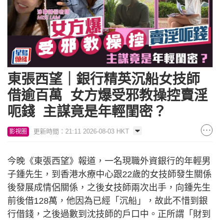
東張西望｜銀行精英沉船女技師
借逾百萬 女方爆受邪教操控賣淫
呃錢 主謀竟是年輕閨密？
更新時間：21:11 2026-08-03 HKT
影視圈
今晚《東張西望》報道，一名現職外資銀行的年輕男
子鍾先生，到香港水療中心跟22歲的女技師發生關係
後發展成情侶關係，之後女技師兩次出手，向鍾先生
前後借128萬，他因為已經「沉船」，故此不惜到銀
行借錢，之後過數到沈技師的戶口中。正所謂「財到