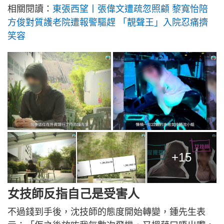
相關閱讀：
東張西望丨張偉文遭疏忽照顧 黎寬怡陪
方俊對質護老院遭報警驅趕 「靚聲王」入院忍痛擠
笑容
+15
女技師反指自己是受害人
不過錢到手後，沈技師的態度開始轉變，鍾先生表