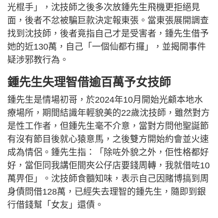
光棍手」，沈技師之後多次放鍾先生飛機更拒絕見
面，後者不忿被騙巨款決定報東張。當東張展開調查
找到沈技師，後者竟指自己才是受害者，鍾先生借予
她的近130萬，自己「一個仙都冇攞」，並揭開事件
疑涉邪教行為。
鍾先生失理智借逾百萬予女技師
鍾先生是情場初哥，於2024年10月開始光顧本地水
療場所，期間結識年輕貌美的22歲沈技師，雖然對方
是性工作者，但鍾先生毫不介意，當對方問他聖誕節
有沒有節目後就心猿意馬，之後雙方開始約會並火速
成為情侶。鍾先生指：「除咗外貌之外，佢性格都好
好，當佢同我講佢間夾公仔店要錢周轉，我就借咗10
萬畀佢」。沈技師食髓知味，表示自己因賭博搞到周
身債問借128萬，已經失去理智的鍾先生，隨即到銀
行借錢幫「女友」還債。