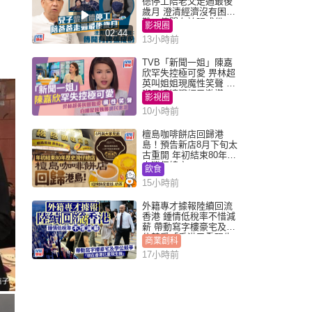
德停工陪老父走過最後
歲月 澄清經濟沒有困
難：傳聞有誇張成份
影視圈
02:44
13小時前
TVB「新聞一姐」陳嘉
欣罕失控極可愛 畀林超
英叫姐姐現魔性笑聲 自
嘲是姨姨獲網民激讚
影視圈
10小時前
檀島咖啡餅店回歸港
島！預告新店8月下旬太
古重開 年初結束80年歷
史灣仔總店
飲食
15小時前
外籍專才據報陸續回流
香港 鍾情低稅率不惜減
薪 帶動寫字樓豪宅及學
位競爭「香港已重現生
商業創科
機」
17小時前