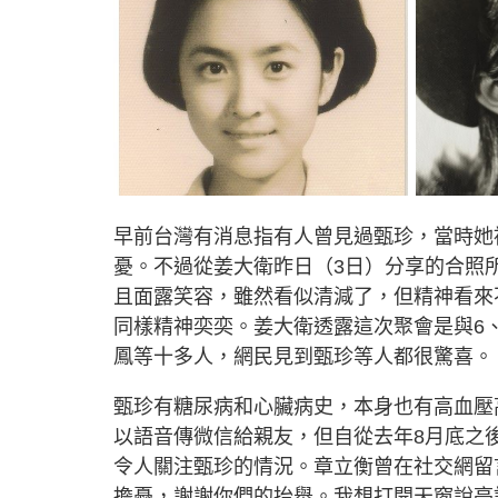
早前台灣有消息指有人曾見過甄珍，當時她
憂。不過從姜大衛昨日（3日）分享的合照
且面露笑容，雖然看似清減了，但精神看來
同樣精神奕奕。姜大衛透露這次聚會是與6
鳳等十多人，網民見到甄珍等人都很驚喜。
甄珍有糖尿病和心臟病史，本身也有高血壓
以語音傳微信給親友，但自從去年8月底之
令人關注甄珍的情況。章立衡曾在社交網留
擔憂，謝謝你們的抬舉。我想打開天窗說亮