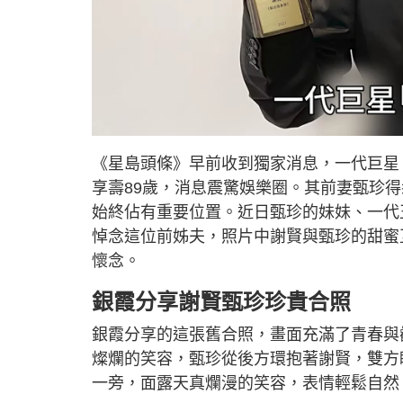
《星島頭條》早前收到獨家消息，一代巨星「四哥
享壽89歲，消息震驚娛樂圈。其前妻甄珍
始終佔有重要位置。近日甄珍的妹妹、一代
悼念這位前姊夫，照片中謝賢與甄珍的甜蜜
懷念。
銀霞分享謝賢甄珍珍貴合照
銀霞分享的這張舊合照，畫面充滿了青春與
燦爛的笑容，甄珍從後方環抱著謝賢，雙方
一旁，面露天真爛漫的笑容，表情輕鬆自然