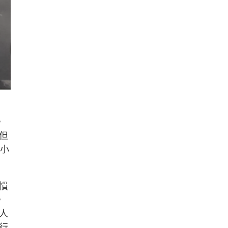
，
但
徐小
慣
，
人
行