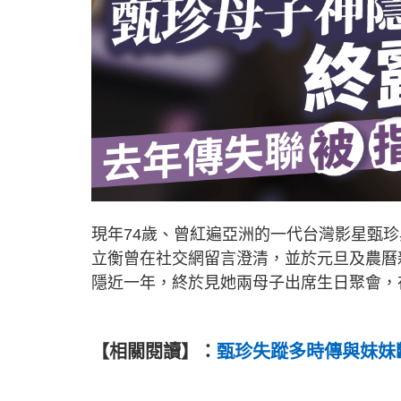
現年74歲、曾紅遍亞洲的一代台灣影星甄
立衡曾在社交網留言澄清，並於元旦及農曆
隱近一年，終於見她兩母子出席生日聚會，
【相關閱讀】：
甄珍失蹤多時傳與妹妹