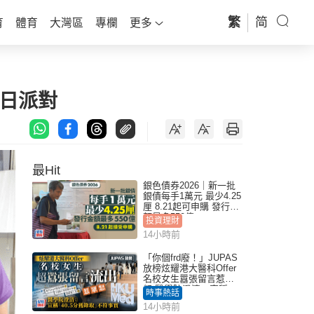
繁
简
育
體育
大灣區
專欄
更多
日派對
最Hit
銀色債券2026｜新一批
銀債每手1萬元 最少4.25
厘 8.21起可申購 發行金
額最多550億
投資理財
14小時前
「你個frd廢！」JUPAS
放榜炫耀港大醫科Offer
名校女生囂張留言惹眾
怒 醫學院澄清：宣稱
時事熱話
「40.5分獲錄取」不符事
14小時前
實｜Juicy叮