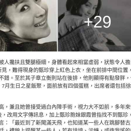
+29
被人攙扶且雙腿極細，身體看起來相當虛弱，狀態令人擔
所見，難得現身的甄珍穿上紅色上衣，坐在前排中間位置
不錯。至於其子章立衡則站在後排，他則顯得有點發胖，
、7月生日之星飯聚，面前放有四個蛋糕，出席者還包括
高，兼且她曾接受過白內障手術，視力大不如前，多年來
後，改用文字傳訊息，加上甄珍胞妹銀霞曾指找不到甄珍
言：「最近到了新聞滿天飛，也知道某一些人在跳腳替古
話，禮貌上提醒某一些人，若有誹謗、污衊，或造我謠的