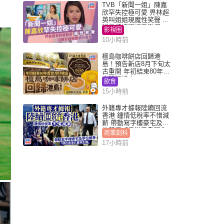
TVB「新聞一姐」陳嘉
欣罕失控極可愛 畀林超
英叫姐姐現魔性笑聲 自
嘲是姨姨獲網民激讚
影視圈
10小時前
檀島咖啡餅店回歸港
島！預告新店8月下旬太
古重開 年初結束80年歷
史灣仔總店
飲食
15小時前
外籍專才據報陸續回流
香港 鍾情低稅率不惜減
薪 帶動寫字樓豪宅及學
位競爭「香港已重現生
商業創科
機」
17小時前