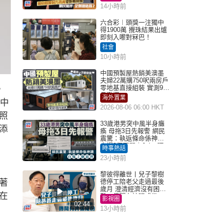
得？
14小時前
六合彩︱頭獎一注獨中
得1900萬 攪珠結果出爐
即刻入嚟對冧巴！
社會
10小時前
中國預製屋熱銷美澳墨
夫婦22萬購750呎兩房戶
零地基直接組裝 實測9個
，
月激讚
海外置業
心中
2026-08-06 06:00 HKT
照
33歲港男突中風半身癱
添
瘓 母拖3日先報警 網民
震驚：執返條命係神蹟
自爆2個惡習｜Juicy叮
時事熱話
23小時前
黎彼得離世丨兒子黎樹
著
德停工陪老父走過最後
歲月 澄清經濟沒有困
在
難：傳聞有誇張成份
影視圈
02:44
13小時前