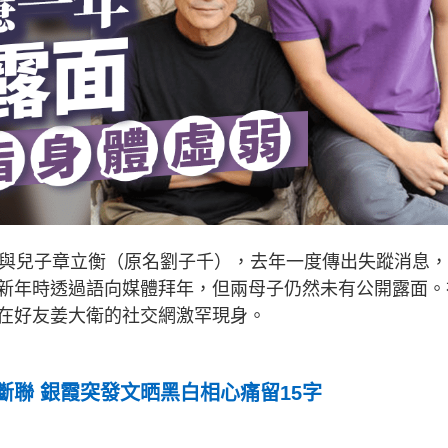
珍與兒子章立衡（原名劉子千），去年一度傳出失蹤消息
新年時透過語向媒體拜年，但兩母子仍然未有公開露面。
在好友姜大衛的社交網激罕現身。
斷聯 銀霞突發文晒黑白相心痛留15字