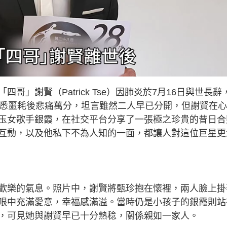
l
a
y
」謝賢（Patrick Tse）因肺炎於7月16日與世長辭
V
得悉噩耗後悲痛萬分，坦言雖然二人早已分開，但謝賢在
玉女歌手銀霞，在社交平台分享了一張極之珍貴的昔日合
i
互動，以及他私下不為人知的一面，都讓人對這位巨星更
d
e
歡樂的氣息。照片中，謝賢將甄珍抱在懷裡，兩人臉上掛
眼中充滿愛意，幸福感滿溢。當時仍是小孩子的銀霞則站
o
，可見她與謝賢早已十分熟稔，關係親如一家人。