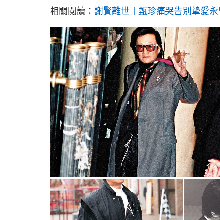
相關閱讀：
謝賢離世丨甄珍痛哭告別摯愛永