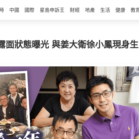
時
中國
國際
星島申訴王
財經
地產
生活
健康
教
露面狀態曝光 與姜大衛徐小鳳現身生