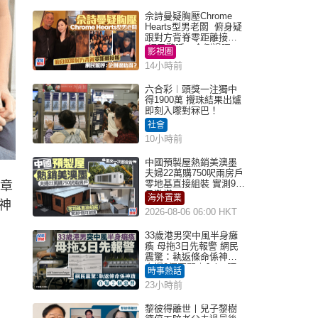
佘詩曼疑胸壓Chrome
Hearts型男老闆 俯身疑
跟對方背脊零距離接觸
網民驚呼：企側邊唔
影視圈
得？
14小時前
六合彩︱頭獎一注獨中
得1900萬 攪珠結果出爐
即刻入嚟對冧巴！
社會
10小時前
中國預製屋熱銷美澳墨
夫婦22萬購750呎兩房戶
零地基直接組裝 實測9個
，章
月激讚
海外置業
神
2026-08-06 06:00 HKT
33歲港男突中風半身癱
瘓 母拖3日先報警 網民
震驚：執返條命係神蹟
自爆2個惡習｜Juicy叮
時事熱話
23小時前
黎彼得離世丨兒子黎樹