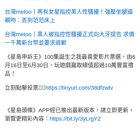
台灣metoo丨再有女星指控黑人性騷擾！強壓坐腿逼
親吻：丟到范范床上
台灣metoo丨黑人被指控性騷擾正式向大牙提告 求償
一千萬新台幣並要求道歉
《星島申訴王》100集誕生之我最喜愛影片票選，由6
月16日至6月30日，玩遊戲贏取總值超過10萬豐富禮
品！
立刻點擊投票👉🏻
https://tinyurl.com/38dfzwtv
《星島頭條》APP經已推出最新版本，請立即更新，
瀏覽更精彩內容：
https://bit.ly/3yLrgYZ