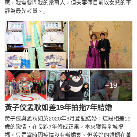
應，我需要問我的當事人，但夫妻倆目前以女兒的平
靜為最先考量。」
+19
黃子佼孟耿如差19年拍拖7年結婚
黃子佼與孟耿如於2020年3月登記結婚，這段相差19
歲的戀情，在長跑7年修成正果，本來獲得全城祝
福，只是當時因疫情沒有辦婚宴。但美好的婚姻在黃