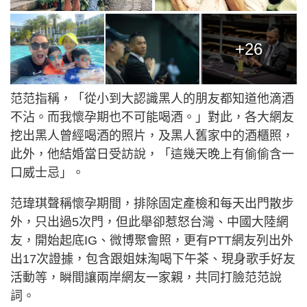
+26
范范指稱，「從小到大認識黑人的朋友都知道他滴酒
不沾。而我懷孕期也不可能喝酒。」對此，各大網友
挖出黑人曾經喝酒的照片，及黑人舊家中的酒櫃照，
此外，他結婚當日受訪說，「這幾天晚上有偷偷含一
口威士忌」。
范瑋琪聲稱懷孕期間，排除固定產檢和每天出門散步
外，只出過5次門，但此舉卻惹怒台灣、中國大陸網
友，開始起底IG、微博聚會照，更有PTT網友列出外
出17次證據，包含跟姐妹淘喝下午茶、現身歌手好友
活動等，瞬間讓兩岸網友一家親，共同打臉范范說
詞。