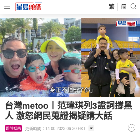
繁
简
Loaded
:
Unmute
55.23%
台灣metoo丨范瑋琪列3證詞撐黑
人 激怒網民蒐證揭疑講大話
更新時間：14:00 2023-06-30 HKT
即時娛樂