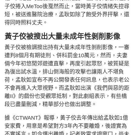
子佼捲入MeToo後戛然而止，當時黃子佼情緒失控尋
短，被送進醫院治療，孟耿如除了飽受外界抨擊，還
得同時照料丈夫。
黃子佼被搜出大量未成年性剝削影像
黃子佼被檢調搜出持有大量未成年性剝削影像，一審
遭判8個月有期徒刑、併科罰金10萬元，然而，夫妻
倆今年初悠閒郊遊遭直擊，再度引起眾怒，被質疑是
為復出試水溫，排山倒海般的攻擊也讓兩人不堪負
荷，孟耿如宣布不再公開發表任何訊息，也表示老公
不會再進入大眾視野。而孟耿如出演《我們與惡的距
離II》的戲份也受觀眾抵制，對此劇組表示，有些橋
段已盡量刪減，精華部分也做出調整。
據《CTWANT》報導，黃子佼去年傳出給孟耿如1億
安家費，用意是希望對方3年內不要離婚，後證實為
不實謠言。如今爆出離婚，記者致電求證窗口，尚未