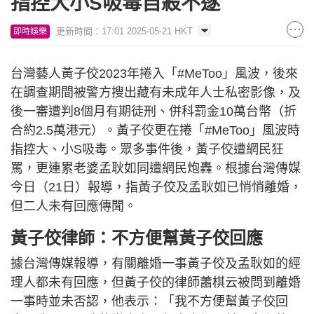
指控大小S吸毒自殺不遂
更新時間：17:01 2025-05-21 HKT
即時娛樂
台灣藝人黃子佼2023年捲入「#MeToo」風波，後來
在調查期間被警方搜出藏有未成年人士私密影像，及
後一審遭判8個月有期徒刑、併科罰金10萬台幣（折
合約2.5萬港元）。黃子佼更在捲「#MeToo」風波時
指控大、小S吸毒。眾多事件後，黃子佼遭網民狂
罵，更連累老婆孟耿如同遭網民炮轟。根據台灣傳媒
今日（21日）報導，指黃子佼及孟耿如已悄悄離婚，
但二人未有回應傳聞。
黃子佼律師：不方便幫黃子佼回應
據台灣傳媒報導，有關離婚一事黃子佼及孟耿如的經
理人都未有回應，但黃子佼的律師蕭棋云被問到離婚
一事時並未否認，他表示：「我不方便幫黃子佼回