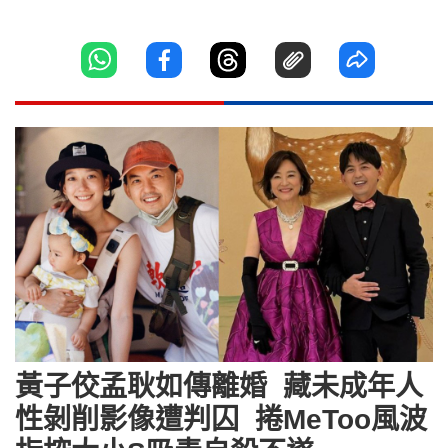
黃子佼孟耿如傳離婚 藏未成年人
性剝削影像遭判囚 捲MeToo風波