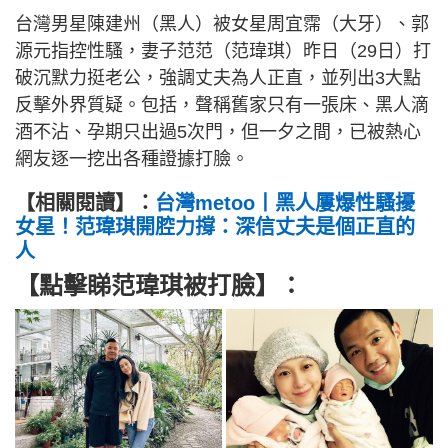
台灣男星陳建州（黑人）被女星周宜霈（大牙）、郭
源元指控性騷，妻子范范（范瑋琪）昨日（29日）打
破沉默力挺老公，強調丈夫為人正直，並列出3大點
反擊外界質疑。包括，聲稱舊家只有一張床、黑人滴
酒不沾、孕期只出過5次門，但一夕之間，已被熱心
網友逐一挖出各種證據打臉。
【相關閱讀】：
台灣metoo丨黑人屢爆性騷擾
女星！范瑋琪開腔力撐：深信丈夫是個正直的
人
【點擊睇范瑋琪被打臉】：