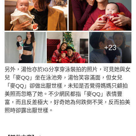
+23
另外，湯怡亦於IG分享穿泳裝拍的照片，可見她與女
兒「麥QQ」坐在泳池旁，湯怡笑容滿面，但女兒
「麥QQ」卻做出厭世樣，未知是否覺得媽媽只顧拍
美照而忽略了她。不少網民都指「麥QQ」表情豐
富，而且反差極大，好奇她為何跌倒不哭，反而拍美
照時卻露出厭世樣。