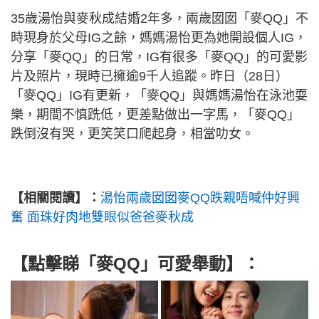
35歲湯怡與麥秋成結婚2年多，兩歲囡囡「麥QQ」不
時現身於父母IG之餘，媽媽湯怡更為她開設個人IG，
分享「麥QQ」的日常，IG有很多「麥QQ」的可愛影
片及照片，現時已擁逾9千人追蹤。昨日（28日）
「麥QQ」IG有更新，「麥QQ」與媽媽湯怡在泳池耍
樂，期間不慎跣低，更差點做出一字馬，「麥QQ」
跌倒沒有哭，更笑笑口爬起身，相當叻女。
【相關閱讀】：
湯怡兩歲囡囡麥QQ跌親唔喊仲好興
奮 面珠好肉地雙眼似爸爸麥秋成
【點擊睇
「麥QQ」可愛舉動
】：