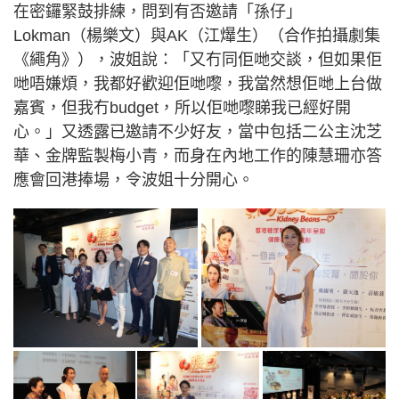
在密鑼緊鼓排練，問到有否邀請「孫仔」
Lokman（楊樂文）與AK（江爗生）（合作拍攝劇集
《繩角》），波姐說：「又冇同佢哋交談，但如果佢
哋唔嫌煩，我都好歡迎佢哋嚟，我當然想佢哋上台做
嘉賓，但我冇budget，所以佢哋嚟睇我已經好開
心。」又透露已邀請不少好友，當中包括二公主沈芝
華、金牌監製梅小青，而身在內地工作的陳慧珊亦答
應會回港捧場，令波姐十分開心。