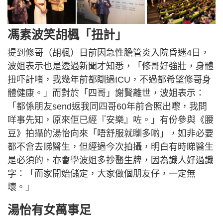
馮素波笑胡楓「扭計」
提到修哥（胡楓）日前因急性膽管炎入院昏迷4日，
波姐表示也是透過新聞才知悉，「修哥好強壯，身體
扭吓計啫，我幾年前都瞓過ICU，不過都希望修哥身
體健康。」而對於「四哥」謝賢離世，波姐表示：
「都係朋友send返我同四哥60年前合照出嚟，我問
咩事先知，原來佢已經『安樂』咗。」有份參與《腰
豆》拍攝的湯怡向來「唔舒服就瞓多啲」，如非必要
都不會去睇醫生，但經過今次拍攝，明白有時睇醫生
是必須的，亦會學波姐多抄醫生牌，因為識人好過識
字：「而家開始儲定，大家做個朋友仔，一定無
壞。」
湯怡有女萬事足