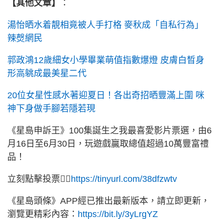
【其他文章】
：
湯怡晒水着靚相竟被人手打格 麥秋成「自私行為」
辣㷫網民
郭政鴻12歲細女小學畢業萌值指數爆燈 皮膚白晳身
形高䠷成最美星二代
20位女星性感水著迎夏日！各出奇招晒豐滿上圍 咪
神下身做手腳若隱若現
《星島申訴王》100集誕生之我最喜愛影片票選，由6
月16日至6月30日，玩遊戲贏取總值超過10萬豐富禮
品！
立刻點擊投票👉🏻
https://tinyurl.com/38dfzwtv
《星島頭條》APP經已推出最新版本，請立即更新，
瀏覽更精彩內容：
https://bit.ly/3yLrgYZ