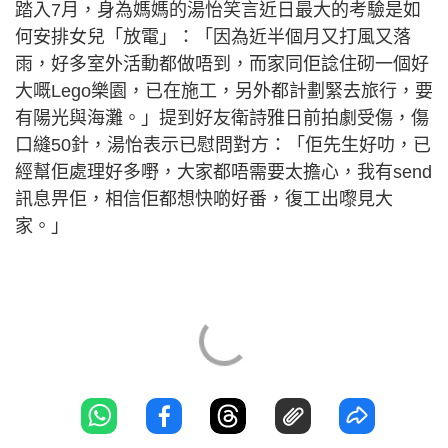
踏入7月，身為媽媽的湯怡笑言近日最大的考驗是如
何安排女兒「放電」：「因為近半個月又打風又落
雨，好多室外活動都做唔到，而家同佢諗住砌一個好
大嘅Lego樂園，已在施工，另外都計劃緊去旅行，要
有陽光與海灘。」提到好友衛詩雅日前拍劇受傷，傷
口縫50針，湯怡表示已慰問對方：「佢先生好叻，已
經幫佢處理好多嘢，大家都唔需要太擔心，我有send
訊息畀佢，相信佢都想快啲好番，復工出嚟見大
家。」