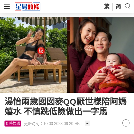
繁
简
湯怡兩歲囡囡麥QQ厭世樣陪阿媽
嬉水 不慎跣低險做出一字馬
更新時間：10:00 2023-06-29 HKT
即時娛樂