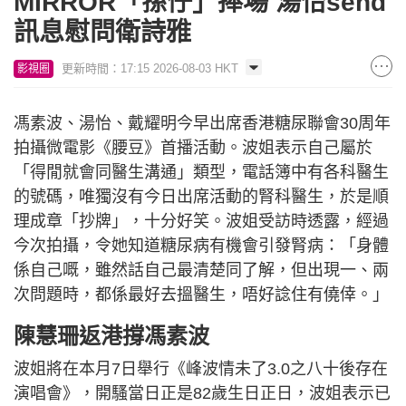
MIRROR「孫仔」捧場 湯怡send
訊息慰問衛詩雅
更新時間：17:15 2026-08-03 HKT
影視圈
馮素波、湯怡、戴耀明今早出席香港糖尿聯會30周年
拍攝微電影《腰豆》首播活動。波姐表示自己屬於
「得閒就會同醫生溝通」類型，電話簿中有各科醫生
的號碼，唯獨沒有今日出席活動的腎科醫生，於是順
理成章「抄牌」，十分好笑。波姐受訪時透露，經過
今次拍攝，令她知道糖尿病有機會引發腎病：「身體
係自己嘅，雖然話自己最清楚同了解，但出現一、兩
次問題時，都係最好去搵醫生，唔好諗住有僥倖。」
陳慧珊返港撐馮素波
波姐將在本月7日舉行《峰波情未了3.0之八十後存在
演唱會》，開騷當日正是82歲生日正日，波姐表示已