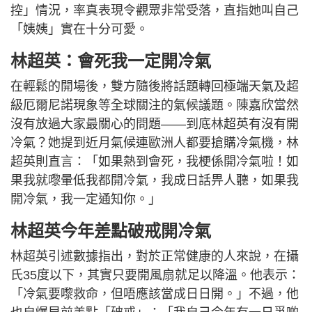
控」情況，率真表現令觀眾非常受落，直指她叫自己
「姨姨」實在十分可愛。
林超英：會死我一定開冷氣
在輕鬆的開場後，雙方隨後將話題轉回極端天氣及超
級厄爾尼諾現象等全球關注的氣候議題。陳嘉欣當然
沒有放過大家最關心的問題——到底林超英有沒有開
冷氣？她提到近月氣候連歐洲人都要搶購冷氣機，林
超英則直言：「如果熱到會死，我梗係開冷氣啦！如
果我就嚟暈低我都開冷氣，我成日話畀人聽，如果我
開冷氣，我一定通知你。」
林超英今年差點破戒開冷氣
林超英引述數據指出，對於正常健康的人來說，在攝
氏35度以下，其實只要開風扇就足以降溫。他表示：
「冷氣要嚟救命，但唔應該當成日日開。」不過，他