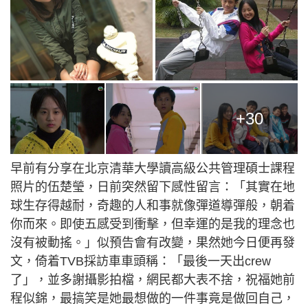
+30
早前有分享在北京清華大學讀高級公共管理碩士課程
照片的伍楚瑩，日前突然留下感性留言：「其實在地
球生存得越耐，奇趣的人和事就像彈道導彈般，朝着
你而來。即使五感受到衝擊，但幸運的是我的理念也
沒有被動搖。」似預告會有改變，果然她今日便再發
文，倚着TVB採訪車車頭稱：「最後一天出crew
了」，並多謝攝影拍檔，網民都大表不捨，祝福她前
程似錦，最搞笑是她最想做的一件事竟是做回自己，