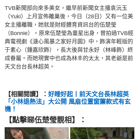
TVB新聞部向來多美女，繼早前新聞女主播袁沅玉
（Yuki）上月宣佈離巢後，今日（28日）又有一位美
女主播離職，她就是財經體育資訊台的伍楚瑩
（Bonnie）。原來伍楚瑩為童星出身，曾拍過TVB經
典電視劇《溏心風暴之家好月圓》中，飾演年輕版的
于素心（鍾嘉欣飾），長大後與甘永好（林峰飾）終
成眷屬。而她現實中也成為林丰的太太，其老爺是前
天文台台長林超英。
【相關閱讀】：
好睡好起丨前天文台長林超英
「小林退熱法」大公開 風扇位置窗簾款式有玄
機！
【點擊睇伍楚瑩靚相】：