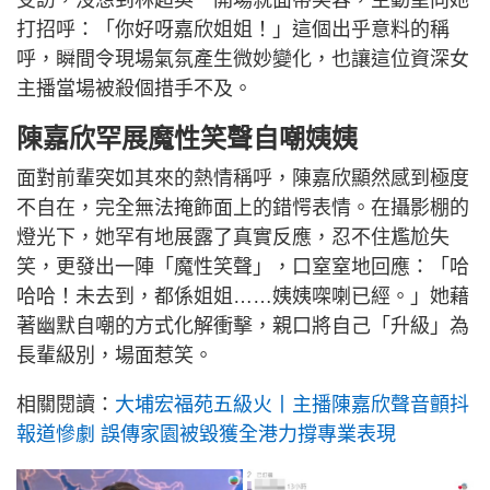
打招呼：「你好呀嘉欣姐姐！」這個出乎意料的稱
呼，瞬間令現場氣氛產生微妙變化，也讓這位資深女
主播當場被殺個措手不及。
陳嘉欣罕展魔性笑聲自嘲姨姨
面對前輩突如其來的熱情稱呼，陳嘉欣顯然感到極度
不自在，完全無法掩飾面上的錯愕表情。在攝影棚的
燈光下，她罕有地展露了真實反應，忍不住尷尬失
笑，更發出一陣「魔性笑聲」，口窒窒地回應：「哈
哈哈！未去到，都係姐姐……姨姨㗎喇已經。」她藉
著幽默自嘲的方式化解衝擊，親口將自己「升級」為
長輩級別，場面惹笑。
相關閱讀：
大埔宏福苑五級火丨主播陳嘉欣聲音顫抖
報道慘劇 誤傳家園被毀獲全港力撐專業表現