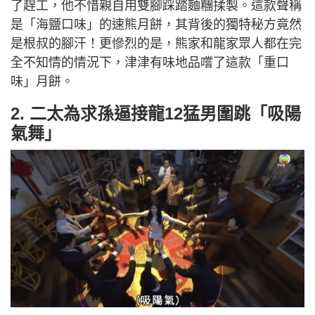
了趕工，他不惜親自用雙腳踩踏麵糰揉製。這款聲稱
是「海鹽口味」的速熊月餅，其背後的獨特秘方竟然
是根叔的腳汗！更慘烈的是，熊家和龍家眾人都在完
全不知情的情況下，津津有味地品嚐了這款「重口
味」月餅。
2. 二太為求孫逼接龍12猛男圍跳「吸陽
氣舞」