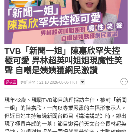
TVB「新聞一姐」陳嘉欣罕失控
極可愛 畀林超英叫姐姐現魔性笑
聲 自嘲是姨姨獲網民激讚
更新時間：21:10 2026-08-06 HKT
影視圈
現年42歲、現職TVB節目助理採訪主任，被封「新聞
一姐」的陳嘉欣，一向以專業嚴肅的主播形象示人。
但近日她主持無綫新聞台節目《講清講楚》時，卻出
現了極具喜感的一幕！節目邀得前天文台台長林超英
受訪，沒想到林超英一開場就面帶笑容，主動望向她