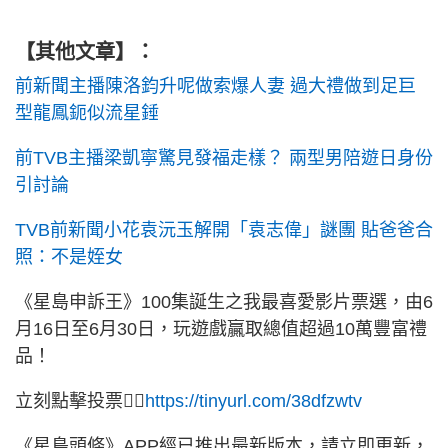
【
其他文章
】：
前新聞主播陳洛鈞升呢做索爆人妻 過大禮做到足巨
型龍鳳鈪似流星錘
前TVB主播梁凱寧驚見發福走樣？ 兩型男陪遊日身份
引討論
TVB前新聞小花袁沅玉解開「袁志偉」謎團 貼爸爸合
照：不是姪女
《星島申訴王》100集誕生之我最喜愛影片票選，由6
月16日至6月30日，玩遊戲贏取總值超過10萬豐富禮
品！
立刻點擊投票👉🏻
https://tinyurl.com/38dfzwtv
《星島頭條》APP經已推出最新版本，請立即更新，