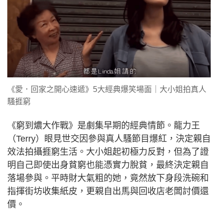
《愛．回家之開心速遞》5大經典爆笑場面｜大小姐拍真人
騷捱窮
《窮到燶大作戰》是劇集早期的經典情節。龍力王
（Terry）眼見世交因參與真人騷節目爆紅，決定親自
效法拍攝捱窮生活。大小姐起初極力反對，但為了證
明自己即使出身貧窮也能憑實力脫貧，最終決定親自
落場參與。平時財大氣粗的她，竟然放下身段洗碗和
指揮街坊收集紙皮，更親自出馬與回收店老闆討價還
價。