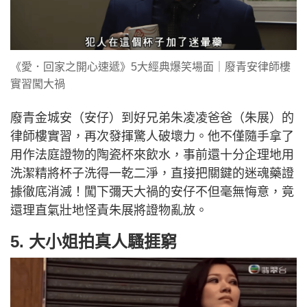
《愛．回家之開心速遞》5大經典爆笑場面｜廢青安律師樓
實習闖大禍
廢青金城安（安仔）到好兄弟朱凌凌爸爸（朱展）的
律師樓實習，再次發揮驚人破壞力。他不僅隨手拿了
用作法庭證物的陶瓷杯來飲水，事前還十分企理地用
洗潔精將杯子洗得一乾二淨，直接把關鍵的迷魂藥證
據徹底消滅！闖下彌天大禍的安仔不但毫無悔意，竟
還理直氣壯地怪責朱展將證物亂放。
5. 大小姐拍真人騷捱窮