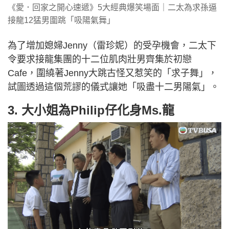
《愛．回家之開心速遞》5大經典爆笑場面｜二太為求孫逼
接龍12猛男圍跳「吸陽氣舞」
為了增加媳婦Jenny（雷珍妮）的受孕機會，二太下
令要求接龍集團的十二位肌肉壯男齊集於初戀
Cafe，圍繞著Jenny大跳古怪又惹笑的「求子舞」，
試圖透過這個荒謬的儀式讓她「吸盡十二男陽氣」。
3. 大小姐為Philip仔化身Ms.龍