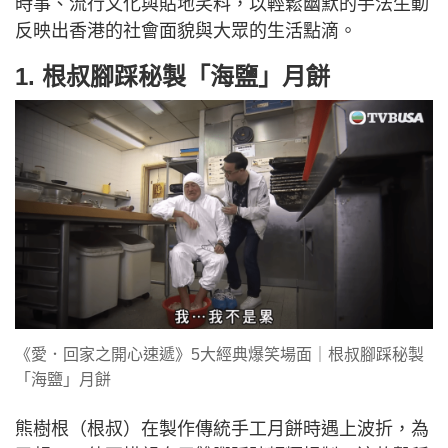
時事、流行文化與貼地笑料，以輕鬆幽默的手法生動
反映出香港的社會面貌與大眾的生活點滴。
1. 根叔腳踩秘製「海鹽」月餅
《愛．回家之開心速遞》5大經典爆笑場面｜根叔腳踩秘製
「海鹽」月餅
熊樹根（根叔）在製作傳統手工月餅時遇上波折，為