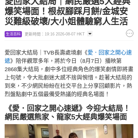
愛回家大結局｜網民嚴選5大經典
爆笑場面！根叔腳踩月餅/金城安
災難級破壞/大小姐體驗窮人生活
更新時間：19:16 2026-08-07 HKT
生活百科
愛回家大結局｜TVB長壽處境劇《
愛．回家之開心速
遞
》陪伴觀眾多年，將於今日（8月7日）播映第
2868集大結局，劇中多位經典角色的爆笑劇情即將畫
上句號，令大批劇迷大感不捨與惋惜。趁著大結局的
到來，不少網民紛紛在社交平台上分享回顧影片，熱
烈盤點劇中五個最備受熱議的經典名場面！
《愛．回家之開心速遞》今迎大結局！
網民嚴選熊家、龍家5大經典爆笑場面