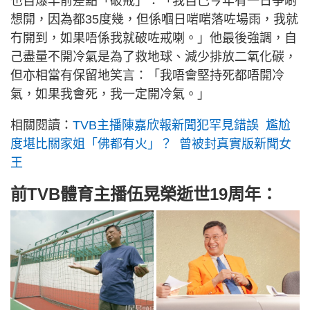
也自爆早前差點「破戒」：「我自己今年有一日爭啲
想開，因為都35度幾，但係嗰日啱啱落咗場雨，我就
冇開到，如果唔係我就破咗戒喇。」他最後強調，自
己盡量不開冷氣是為了救地球、減少排放二氧化碳，
但亦相當有保留地笑言：「我唔會堅持死都唔開冷
氣，如果我會死，我一定開冷氣。」
相關閱讀：
TVB主播陳嘉欣報新聞犯罕見錯誤 尷尬
度堪比關家姐「佛都有火」？ 曾被封真實版新聞女
王
前TVB體育主播伍晃榮逝世19周年：