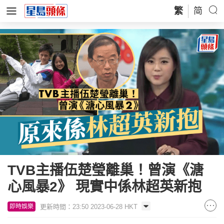
繁
简
TVB主播伍楚瑩離巢！曾演《溏
心風暴2》 現實中係林超英新抱
更新時間：23:50 2023-06-28 HKT
即時娛樂