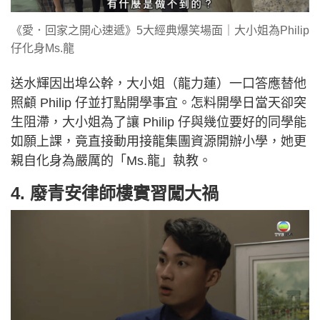
《愛．回家之開心速遞》5大經典爆笑場面｜大小姐為Philip
仔化身Ms.龍
送水輝因出埠公幹，大小姐（龍力蓮）一口答應替他
照顧 Philip 仔並打點開學事宜。怎料開學日當天卻突
生阻滯，大小姐為了讓 Philip 仔與幾位要好的同學能
如願上課，竟直接動用接龍集團資源開辦小學，她更
親自化身為嚴厲的「Ms.龍」執教。
4. 廢青安律師樓實習闖大禍