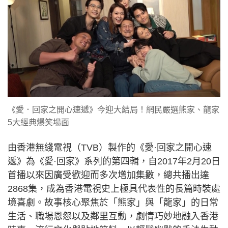
《愛．回家之開心速遞》今迎大結局！網民嚴選熊家、龍家
5大經典爆笑場面
由香港無綫電視（TVB）製作的《愛·回家之開心速
遞》為《愛·回家》系列的第四輯，自2017年2月20日
首播以來因廣受歡迎而多次增加集數，總共播出達
2868集，成為香港電視史上極具代表性的長篇時裝處
境喜劇。故事核心聚焦於「熊家」與「龍家」的日常
生活、職場恩怨以及鄰里互動，劇情巧妙地融入香港