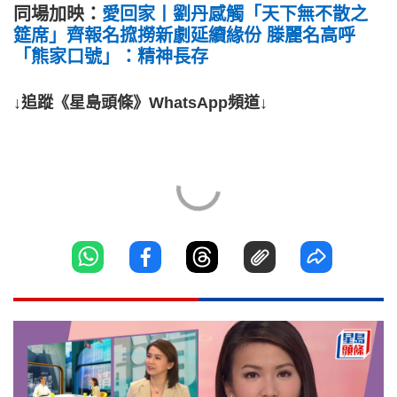
同場加映：
愛回家丨劉丹感觸「天下無不散之
筵席」齊報名搲撈新劇延續緣份 滕麗名高呼
「熊家口號」：精神長存
↓追蹤《星島頭條》WhatsApp頻道↓