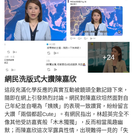
+24
網民洗版式大讚陳嘉欣
這段充滿化學反應的真實互動被鏡頭全數記錄下來，
隨即在網上引發熱烈討論。網民對陳嘉欣坦然面對自
己年紀並自嘲為「姨姨」的表現一致讚賞，紛紛留言
大讚「兩個都超Cute」。有網民指出，林超英完全不
像其他受訪嘉賓般「木木獨獨」，反而相當風趣幽
默；而陳嘉欣這次罕露真性情，出現難得一見的「失