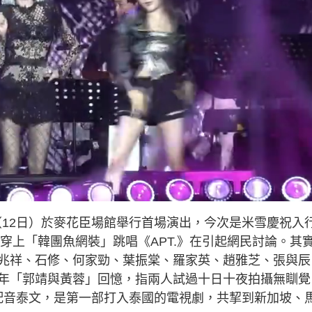
（12日）於麥花臣場館舉行首場演出，今次是米雪慶祝入
更穿上「韓團魚網裝」跳唱《APT.》在引起網民討論。其
兆祥、石修、何家勁、葉振棠、羅家英、趙雅芝、張與辰
年「郭靖與黃蓉」回憶，指兩人試過十日十夜拍攝無瞓覺
配音泰文，是第一部打入泰國的電視劇，共挈到新加坡、