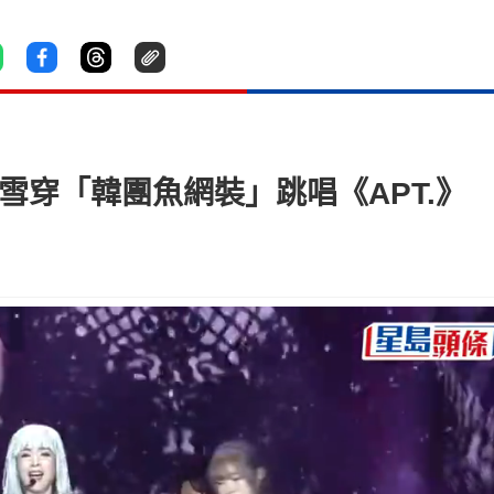
米雪穿「韓團魚網裝」跳唱《APT.》