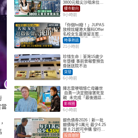
3800元租尖沙咀床位｜
租盤Million
樓市動向
9小時前
「你個frd廢！」JUPAS
放榜炫耀港大醫科Offer
名校女生囂張留言惹眾
怒 醫學院澄清：宣稱
時事熱話
「40.5分獲錄取」不符事
21小時前
實｜Juicy叮
珍惜生命｜荃灣15歲少
年墮樓 事前曾報警預告
昏迷送院不治
突發
6小時前
陳志雲哽咽憶亡母離世
自責一決定間接害死至
親 未完成「最後通話」
行
一生遺憾
影視圈
實當
6小時前
銀色債券2026｜新一批
，
銀債每手1萬元 最少4.25
厘 8.21起可申購 發行金
馬
額最多550億
投資理財