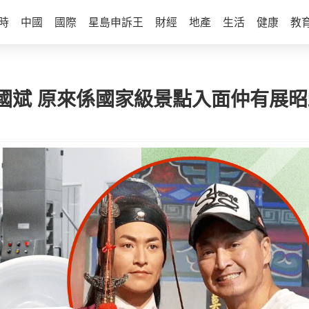
時
中國
國際
星島申訴王
財經
地產
生活
健康
教
國斌 原來係國家級景點入面仲有展昭