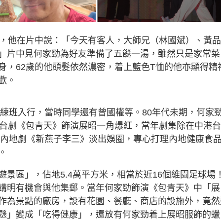
片，他在片中說：「今天有客人，大師兄（林國斌）、黃
」片中見何家勁為好友準備了五餸一湯，雖然只是家常菜
身，62歲的他頭髮依然濃密，着上藍色T恤的他亦顯得精
歡。
訓練班入行，當時同學還有曾國權等。80年代未期，何家
在台劇《包青天》飾演展昭一角爆紅，當年劇集除在中港
拍畢內地劇《新燕子李三》淡出娛圈，專心打理內地健康食
。
遊景區」，佔地5.4萬平方米，相當於近16個維園足球場
講明有機會與他集郵。當年何家勁飾演《包青天》中「展
作為景點的廠房，設有花園、餐廳、商店的設施外，竟然
懸」變成「吃得健康」，還放有何家勁着上展昭服飾的蠟