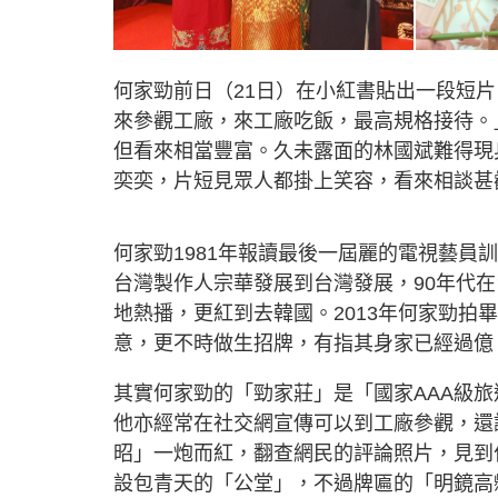
何家勁前日（21日）在小紅書貼出一段短
來參觀工廠，來工廠吃飯，最高規格接待。
但看來相當豐富。久未露面的林國斌難得現
奕奕，片短見眾人都掛上笑容，看來相談甚
何家勁1981年報讀最後一屆麗的電視藝員
台灣製作人宗華發展到台灣發展，90年代
地熱播，更紅到去韓國。2013年何家勁
意，更不時做生招牌，有指其身家已經過億
其實何家勁的「勁家莊」是「國家AAA級旅
他亦經常在社交網宣傳可以到工廠參觀，還
昭」一炮而紅，翻查網民的評論照片，見到
設包青天的「公堂」，不過牌匾的「明鏡高