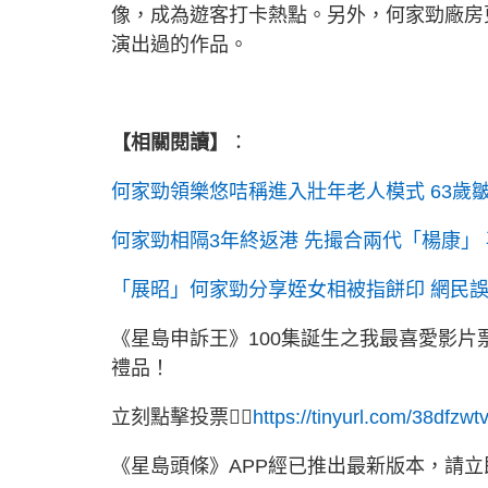
像，成為遊客打卡熱點。另外，何家勁廠房
演出過的作品。
【相關閱讀】
：
何家勁領樂悠咭稱進入壯年老人模式 63歲
何家勁相隔3年終返港 先撮合兩代「楊康」
「展昭」何家勁分享姪女相被指餅印 網民
《星島申訴王》100集誕生之我最喜愛影片票
禮品！
立刻點擊投票👉🏻
https://tinyurl.com/38dfzwt
《星島頭條》APP經已推出最新版本，請