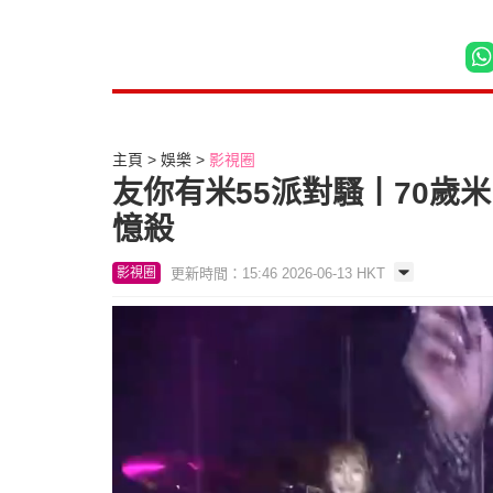
主頁
娛樂
影視圈
友你有米55派對騷丨70歲
憶殺
更新時間：15:46 2026-06-13 HKT
影視圈