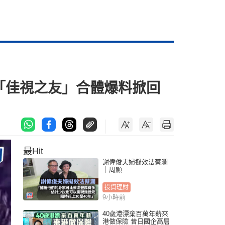
 「佳視之友」合體爆料掀回
最Hit
謝偉俊夫婦擬效法蔡瀾
｜周顯
投資理財
9小時前
40歲港漂棄百萬年薪來
港做保險 昔日國企高層