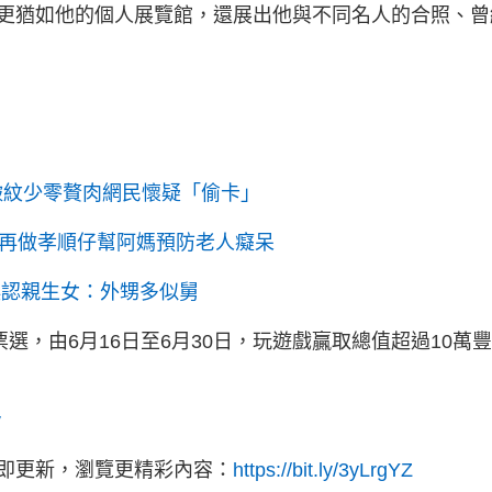
更猶如他的個人展覽館，還展出他與不同名人的合照、曾
皺紋少零贅肉網民懷疑「偷卡」
 再做孝順仔幫阿媽預防老人癡呆
誤認親生女：外甥多似舅
選，由6月16日至6月30日，玩遊戲贏取總值超過10萬
v
立即更新，瀏覽更精彩內容：
https://bit.ly/3yLrgYZ