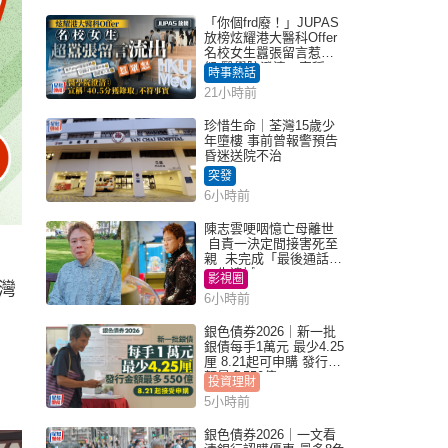
「你個frd廢！」JUPAS
放榜炫耀港大醫科Offer
名校女生囂張留言惹眾
怒 醫學院澄清：宣稱
時事熱話
「40.5分獲錄取」不符事
21小時前
實｜Juicy叮
珍惜生命｜荃灣15歲少
年墮樓 事前曾報警預告
昏迷送院不治
突發
6小時前
陳志雲哽咽憶亡母離世
自責一決定間接害死至
親 未完成「最後通話」
一生遺憾
影視圈
灣
6小時前
銀色債券2026｜新一批
銀債每手1萬元 最少4.25
厘 8.21起可申購 發行金
額最多550億
投資理財
5小時前
銀色債券2026｜一文看