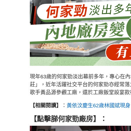
現年63歲的何家勁淡出幕前多年，專心在
莊」，近年活躍社交平台的何家勁亦經常落
歌手黃品源參觀工廠，還於工廠飯堂設宴款
【相關閱讀】
：
黃依汶慶生62歲林國斌現身
【點擊䏲何家勁廠房】：