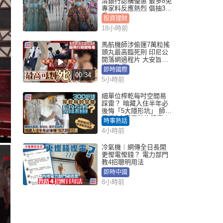
清銀行認購優惠 最多8免
專家料反應熱烈 倡抽30
手
投資理財
18小時前
馬航機師涉偷運7萬粒搖
頭丸最高臨死刑 印尼公
開落網過程片 大安旨意
豈料敗露
即時國際
00:34
5小時前
細單位榨乾每吋空間易
踩雷？ 暗藏入住半年必
後悔「5大隱形坑」 師傅
傳授6字家居裝修錦囊｜
時事熱話
Juicy叮
4小時前
冷氣機︱網傳全日長開
更慳電慳錢？ 電力部門
教4招聰明用法
即時中國
8小時前