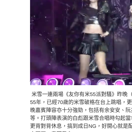
L
U
o
n
a
m
d
u
米雪一連兩場《友你有米55派對騷》昨晚
e
t
d
e
:
55年，已經70歲的米雪破格在台上跳唱，
7
.
4
晚嘉賓陣容亦十分強勁，包括有余安安、阮
4
%
等。打頭陣表演的白彪跟米雪合唱時勾起當
更背對背休息，搞到成日NG，好開心就是