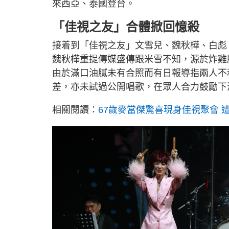
來西亞、泰國登台。
「佳視之友」合體掀回憶殺
接着到「佳視之友」文雪兒、魏秋樺、白彪
魏秋樺重提傳媒盛傳跟米雪不知，源於炸雞
由於滿口油膩未有合照而有日報導指兩人不
差，亦未試過公開唱歌，在眾人合力鼓勵下
相關閱讀：
67歲麥當傑驚喜現身佳視聚會 