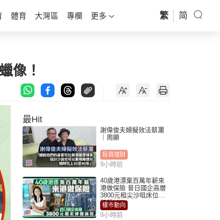
繁
简
育
體育
大灣區
專欄
更多
蠟像！
最Hit
謝偉俊夫婦擬效法蔡瀾
｜周顯
投資理財
9小時前
40歲港漂棄百萬年薪來
港做保險 昔日國企高層
3800元租尖沙咀床位｜
租盤Million
樓市動向
9小時前