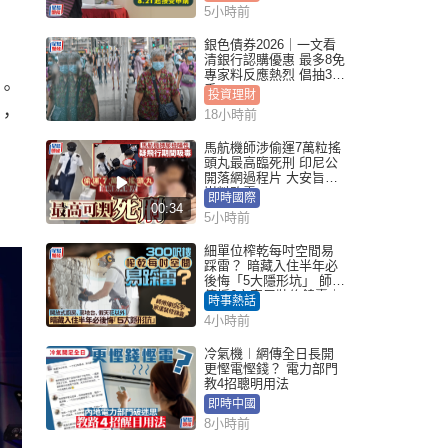
5小時前
銀色債券2026｜一文看
清銀行認購優惠 最多8免
專家料反應熱烈 倡抽30
。
手
投資理財
，
18小時前
馬航機師涉偷運7萬粒搖
頭丸最高臨死刑 印尼公
開落網過程片 大安旨意
豈料敗露
即時國際
00:34
5小時前
細單位榨乾每吋空間易
踩雷？ 暗藏入住半年必
後悔「5大隱形坑」 師傅
傳授6字家居裝修錦囊｜
時事熱話
Juicy叮
4小時前
冷氣機︱網傳全日長開
更慳電慳錢？ 電力部門
教4招聰明用法
即時中國
8小時前