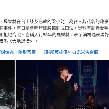
、羅樂林在台上談及已故的梁小龍，為各人起花名的趣事
脾事件，有日聚會吃炸雞脾搞到成口油，豈料有記者合照
和拒絕合照。自稱入行58年的羅樂林，表示演楊過表現好
清唱《大地恩情》。
遭踢爆為「隱形富豪」 《射鵰英雄傳》白彪米雪合體