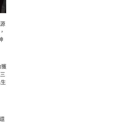
品源
，
神
勁獲
台三
品生
！
還