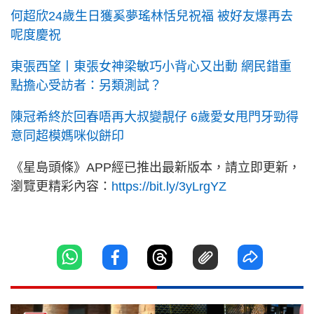
何超欣24歲生日獲奚夢瑤林恬兒祝福 被好友爆再去
呢度慶祝
東張西望丨東張女神梁敏巧小背心又出動 網民錯重
點擔心受訪者：另類測試？
陳冠希終於回春唔再大叔變靚仔 6歲愛女甩門牙勁得
意同超模媽咪似餅印
《星島頭條》APP經已推出最新版本，請立即更新，
瀏覽更精彩內容：
https://bit.ly/3yLrgYZ