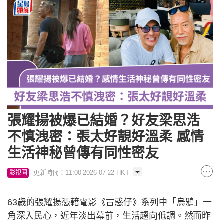
張耀揚被爆已結婚？好友梁思浩
不慎洩密：張太好靚好溫柔 感情
生活神秘曾傳有同性密友
更新時間：11:00 2026-07-22 HKT
影視圈
63歲的張耀揚憑藉電影《古惑仔》系列中「烏鴉」一
角深入民心，近年淡出幕前，生活趨向低調。然而昨