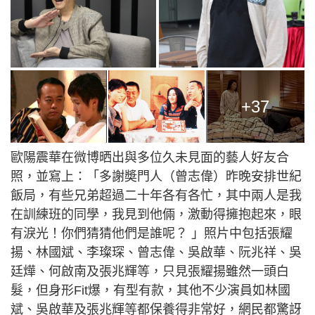
+37
歐陽震華在微博晒出與多位久未見面的藝人好友合
照，並寫上：「多謝奬門人（曾志偉）昨晚安排世紀
飯局，有些兄弟超過二十年各有各忙，其中兩人是我
在訓練班的同學，我見到他倆，激動得擁抱起來，眼
有淚光！你們猜猜他們是誰呢？ ​​​」照片中包括張耀
揚、林國斌、李璨琛、曾志偉、吳啟華、阮兆祥、吳
廷燁、何啟南及張兆輝等，只見張耀揚雖然一頭白
髮，但身形Fit爆，有型有款，其他不少演員如林國
斌、吳啟華及張兆輝等都保養得非常好，網民都驚訝