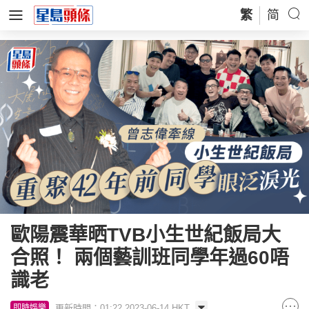
繁
简
歐陽震華晒TVB小生世紀飯局大
合照！ 兩個藝訓班同學年過60唔
識老
更新時間：01:22 2023-06-14 HKT
即時娛樂