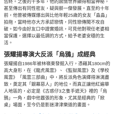
告終。之後的十多年，他的感情世界顯得相當神秘，
甚至傳出有同性密友，疑與蔡一傑發展。直至約十年
前，他曾被傳媒爆出與比他年輕25歲的女友「淼淼」
拍拖，當時他亦大方承認戀情，同性戀傳聞不攻自
破。如今由好友口中證實婚訊，可見他對現任老婆相
當保護，選擇以最低調的方式，給予老婆安穩的生
活。
張耀揚專演大反派「烏鴉」成經典
張耀揚自1986年被林嶺東發掘入行，憑藉其180cm的
高大身形，在《龍虎風雲》、《監獄風雲》及《學校
風雲》「風雲三部曲」中，將反派角色演繹得淋漓盡
致，奠定其「銀幕惡人」的地位。而真正讓他紅遍華
人地區的，必定是《古惑仔3之隻手遮天》裡的「烏
鴉」一角，戲中他囂張的形象，尤其是經典的「掀
桌」場面，至今仍是影迷津津樂道的畫面。