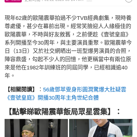
現年62歲的歐陽震華拍過不少TVB經典劇集，現時養
尊處優，甚少在幕前出現。經常笑臉迎人人緣極佳的
歐陽震華，不時與好友敘舊，之前便趁《壹號皇庭》
系列開播至今30周年，與主要演員重聚。歐陽震華今
日（13日）又於社交網晒出一班型爆男演員的合照，
陣容鼎盛，勾起不少人的回憶，他更稱當中有兩位原
來是他在1982年訓練班的同屆同學，已經相識逾40
年。
【相關閱讀】
：
56歲鄧萃雯身形圓潤驚爆大肚疑雲
《壹號皇庭》開播30周年主角世紀合體
【點擊睇歐陽震華飯局眾星雲集】
：