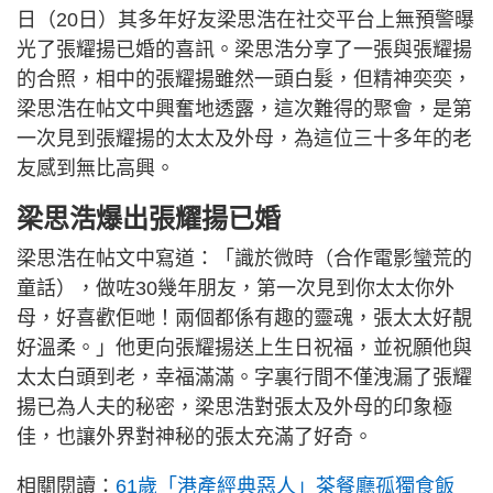
日（20日）其多年好友梁思浩在社交平台上無預警曝
光了張耀揚已婚的喜訊。梁思浩分享了一張與張耀揚
的合照，相中的張耀揚雖然一頭白髮，但精神奕奕，
梁思浩在帖文中興奮地透露，這次難得的聚會，是第
一次見到張耀揚的太太及外母，為這位三十多年的老
友感到無比高興。
梁思浩爆出張耀揚已婚
梁思浩在帖文中寫道：「識於微時（合作電影蠻荒的
童話），做咗30幾年朋友，第一次見到你太太你外
母，好喜歡佢哋！兩個都係有趣的靈魂，張太太好靚
好溫柔。」他更向張耀揚送上生日祝福，並祝願他與
太太白頭到老，幸福滿滿。字裏行間不僅洩漏了張耀
揚已為人夫的秘密，梁思浩對張太及外母的印象極
佳，也讓外界對神秘的張太充滿了好奇。
相關閱讀：
61歲「港產經典惡人」茶餐廳孤獨食飯