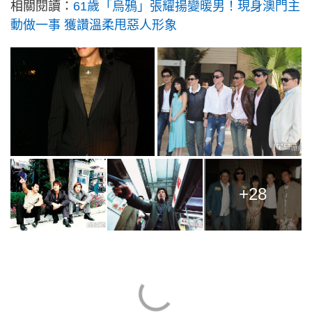
相關閱讀：
61歲「烏鴉」張耀揚變暖男！現身澳門主
動做一事 獲讚溫柔甩惡人形象
+28