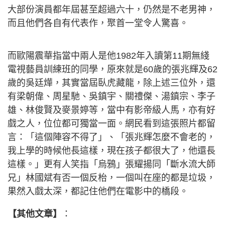
大部份演員都年屆甚至超過六十，仍然是不老男神，
而且他們各自有代表作，聚首一堂令人驚喜。
而歐陽震華指當中兩人是他1982年入讀第11期無綫
電視藝員訓練班的同學，原來就是60歲的張兆輝及62
歲的吳廷燁，其實當屆臥虎藏龍，除上述三位外，還
有梁朝偉、周星馳、吳鎮宇、關禮傑、湯鎮宗、李子
雄、林俊賢及麥景婷等，當中有影帝級人馬，亦有好
戲之人，位位都可獨當一面。網民看到這張照片都留
言：「這個陣容不得了」、「張兆輝怎麼不會老的，
我上學的時候他長這樣，現在孩子都很大了，他還長
這樣。」更有人笑指「烏鴉」張耀揚同「斷水流大師
兄」林國斌有否一個反枱，一個叫在座的都是垃圾，
果然入戲太深，都記住他們在電影中的橋段。
【其他文章】
：