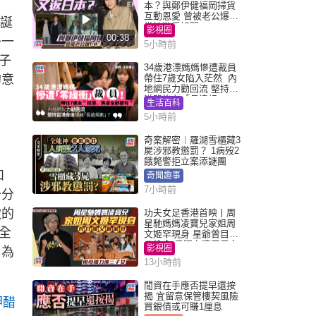
本？與鄭伊健福岡掃貨
互動恩愛 曾被老公爆在
年誕
當地游手好閒
影視圈
00:38
子一
5小時前
子
34歲港漂媽媽慘遭裁員
的意
帶住7歲女陷入茫然 內
地網民力勸回流 堅持留
港背後有「長遠規
生活百科
劃」？
5小時前
奇案解密︱羅湖雪櫃藏3
屍涉邪教懲罰？ 1病歿2
餓斃警拒立案添謎團
和
奇聞趣事
7小時前
十分
款的
功夫女足香港首映丨周
星馳媽媽凌寶兒家姐周
全
文姬罕現身 星爺曾目睹
父偷食 母獨力湊三子女
影視圈
，為
13小時前
閒資在手應否提早還按
揭 宜留意保管樓契風險
呷醋
買銀債或可賺1厘息