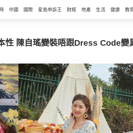
時
中國
國際
星島申訴王
財經
地產
生活
健康
教
 陳自瑤變裝唔跟Dress Code變