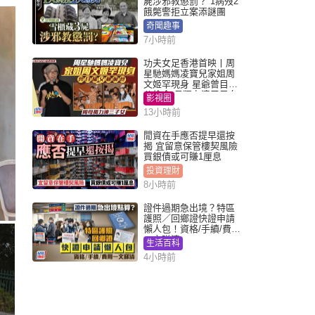
屍涉邪教懲罰？ 1病歿2
餓斃警拒立案添謎團
奇聞趣事
7小時前
功夫女足香港首映丨周
星馳媽媽凌寶兒家姐周
文姬罕現身 星爺曾目睹
父偷食 母獨力湊三子女
影視圈
13小時前
閒資在手應否提早還按
揭 宜留意保管樓契風險
買銀債或可賺1厘息
投資理財
8小時前
證件過期急出境？特區
護照／回鄉證快證申請
懶人包！資格/手續/費用
一文睇清
生活百科
4小時前