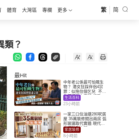
繁
简
育
體育
大灣區
專欄
更多
異類？
最Hit
中年老公係最可怕嘅生
物？ 港女狂踩伴侶4宗
罪：似拖住個乞兒 不解
為何經常去廁所 網民一
生活百科
語道破
23小時前
一家三口住油塘280呎居
屋 35萬裝修間出兩房 弧
形玻璃取代實牆 現代神
枱櫃融入玄關
家居裝修
8小時前