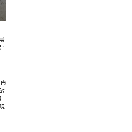
徐美
錫：
到佈
敏
月
現