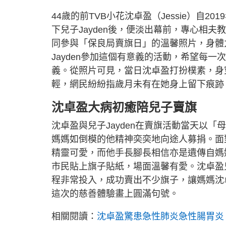
44歲的前TVB小花沈卓盈（Jessie）自20
下兒子Jayden後，便淡出幕前，專心相
同參與「保良局賣旗日」的溫馨照片，身體
Jayden參加這個有意義的活動，希望每
義。從照片可見，當日沈卓盈打扮樸素，身
輕，網民紛紛指歲月未有在她身上留下痕跡
沈卓盈大病初癒陪兒子賣旗
沈卓盈與兒子Jayden在賣旗活動當天以「
媽媽如倒模的他精神奕奕地向途人募捐。面對
精靈可愛，而他手長腳長相信亦是遺傳自媽媽
市民貼上旗子貼紙，場面溫馨有愛。沈卓盈
程非常投入，成功賣出不少旗子，讓媽媽沈卓
這次的慈善體驗畫上圓滿句號。
相關閱讀：
沈卓盈驚患急性肺炎急性腸胃炎 