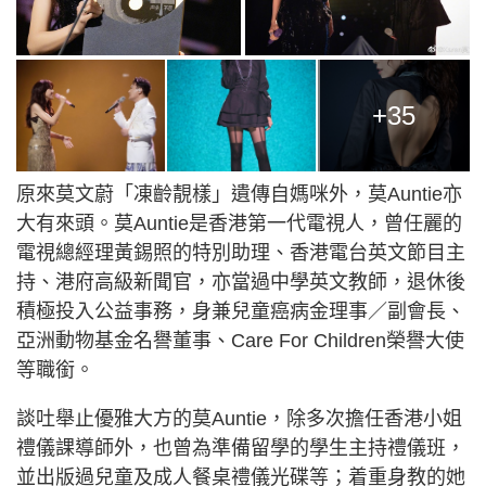
+35
原來莫文蔚「凍齡靚樣」遺傳自媽咪外，莫Auntie亦
大有來頭。莫Auntie是香港第一代電視人，曾任麗的
電視總經理黃錫照的特別助理、香港電台英文節目主
持、港府高級新聞官，亦當過中學英文教師，退休後
積極投入公益事務，身兼兒童癌病金理事／副會長、
亞洲動物基金名譽董事、Care For Children榮譽大使
等職銜。
談吐舉止優雅大方的莫Auntie，除多次擔任香港小姐
禮儀課導師外，也曾為準備留學的學生主持禮儀班，
並出版過兒童及成人餐桌禮儀光碟等；着重身教的她