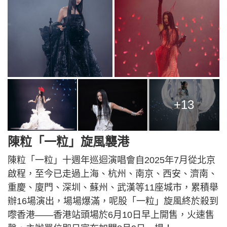
+13
陳粒「一粒」旋風襲港
陳粒「一粒」十週年巡迴演唱會自2025年7月從北京
啟程，至今已走過上海、杭州、南京、西安、濟南、
重慶、廈門、深圳、蘇州、武漢等11座城市，累積舉
辦16場演出，場場爆滿，呢股「一粒」旋風終於殺到
嚟香港——香港站頭場於6月10日早上開售，火速售