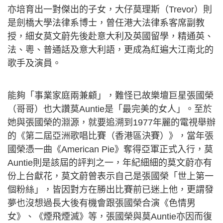
亦培育出一對傑出的子女，大仔莫理斯（Trevor）則
是劍橋大學法律系博士，曾任港大法律系客席副教
授，細女莫文蔚先後赴意大利及英國留學，精通英、
法、粵、普通話及意大利語，更成為紅遍大江南北的
歌手及演員。
能夠「事業家庭兩兼顧」，難怪已故樂壇巨星張國榮
（哥哥）也大讚莫Auntie是「最完美的女人」。至於
她與張國榮的淵源，就要追溯到1977年麗的電視舉辦
的《第二屆亞洲歌唱比賽（香港區決賽）》，當年張
國榮憑一曲《American Pie》奪得亞軍正式入行，莫
Auntie則是該屆的評判之一，年紀細細的莫文蔚亦有
份上台獻花，莫文蔚曾表示自己是張國榮「世上第一
個粉絲」，皆因對方在勝出比賽前已迷上他，更謂發
夢也沒想過長大後有機會跟張國榮合演《色情男
女》、《煙飛煙滅》等，張國榮與莫Auntie亦因而復