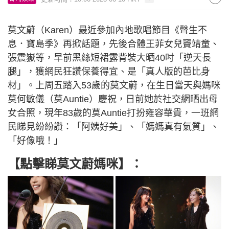
莫文蔚（Karen）最近參加內地歌唱節目《聲生不
息．寶島季》再掀話題，先後合體王菲女兒竇靖童、
張震嶽等，早前黑絲短裙露背裝大晒40吋「逆天長
腿」，獲網民狂讚保養得宜、是「真人版的芭比身
材」。上周五踏入53歲的莫文蔚，在生日當天與媽咪
莫何敏儀（莫Auntie）慶祝，日前她於社交網晒出母
女合照，現年83歲的莫Auntie打扮雍容華貴，一班網
民睇見紛紛讚：「阿姨好美」、「媽媽真有氣質」、
「好像哦！」
【點擊睇莫文蔚媽咪】：