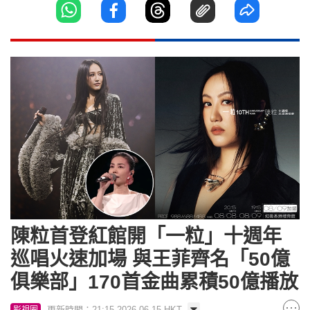
陳粒首登紅館開「一粒」十週年
巡唱火速加場 與王菲齊名「50億
俱樂部」170首金曲累積50億播放
更新時間：21:15 2026-06-15 HKT
影視圈