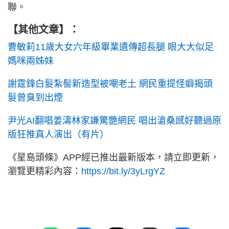
聯。
【其他文章】：
曹敏莉11歲大女六年級畢業遺傳超長腿 眼大大似足
媽咪兩姊妹
謝霆鋒白髮紮髻新造型被嘲老土 網民重提怪癖揭頭
髮曾臭到出煙
尹光AI翻唱姜濤林家謙驚艷網民 唱出滄桑感好聽過原
版狂推真人演出（有片）
《星島頭條》APP經已推出最新版本，請立即更新，
瀏覽更精彩內容：
https://bit.ly/3yLrgYZ