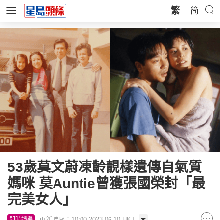
繁
简
53歲莫文蔚凍齡靚樣遺傳自氣質
媽咪 莫Auntie曾獲張國榮封「最
完美女人」
更新時間：10:00 2023-06-10 HKT
即時娛樂