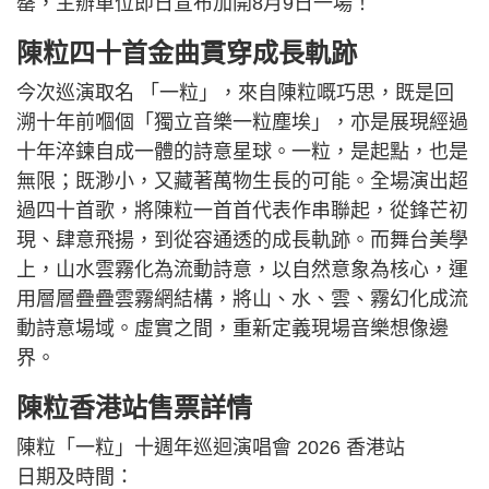
罄，主辦單位即日宣布加開8月9日一場！
陳粒四十首金曲貫穿成長軌跡
今次巡演取名 「一粒」，來自陳粒嘅巧思，既是回
溯十年前嗰個「獨立音樂一粒塵埃」，亦是展現經過
十年淬鍊自成一體的詩意星球。一粒，是起點，也是
無限；既渺小，又藏著萬物生長的可能。全場演出超
過四十首歌，將陳粒一首首代表作串聯起，從鋒芒初
現、肆意飛揚，到從容通透的成長軌跡。而舞台美學
上，山水雲霧化為流動詩意，以自然意象為核心，運
用層層疊疊雲霧網結構，將山、水、雲、霧幻化成流
動詩意場域。虛實之間，重新定義現場音樂想像邊
界。
陳粒香港站售票詳情
陳粒「一粒」十週年巡迴演唱會 2026 香港站
日期及時間：