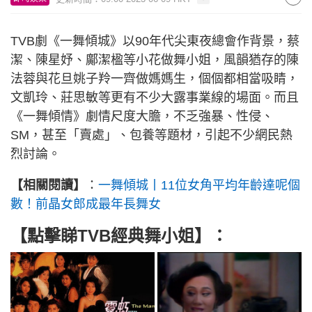
TVB劇《一舞傾城》以90年代尖東夜總會作背景，蔡
潔、陳星妤、鄺潔楹等小花做舞小姐，風韻猶存的陳
法蓉與花旦姚子羚一齊做媽媽生，個個都相當吸睛，
文凱玲、莊思敏等更有不少大露事業線的場面。而且
《一舞傾情》劇情尺度大膽，不乏強暴、性侵、
SM，甚至「賣處」、包養等題材，引起不少網民熱
烈討論。
【相關閱讀】
：
一舞傾城丨11位女角平均年齡達呢個
數！前晶女郎成最年長舞女
【點擊睇TVB經典舞小姐】：