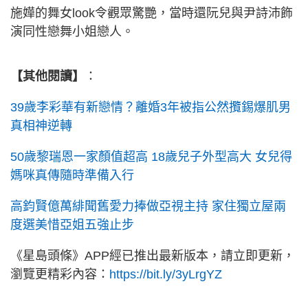
施嬅的舞女look令觀眾驚艷，當時還阮兒與尹詩沛飾
演同性戀舞小姐戀人。
【其他閱讀】
：
39歲李彩華有新戀情？離婚3年被指公然攬錫爆肌男
真相神逆轉
50歲黎瑞恩一家顏值超高 18歲兒子外型高大 女兒得
媽咪真傳隨時準備入行
高鈞賢億萬緋聞舊愛力捧做亞視主持 家住獨立屋兩
度選美惜亞姐五強止步
《星島頭條》APP經已推出最新版本，請立即更新，
瀏覽更精彩內容：
https://bit.ly/3yLrgYZ