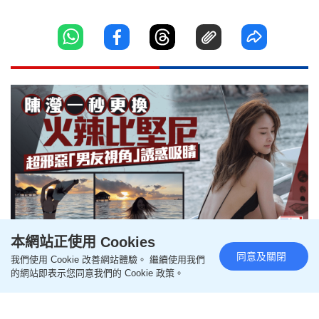
本網站正使用 Cookies
同意及關閉
我們使用 Cookie 改善網站體驗。 繼續使用我們
陳瀅鏡頭前一秒更換火辣比堅尼
的網站即表示您同意我們的 Cookie 政策。
超邪惡「男友視角」誘惑吸睛 網
民激讚飽滿蜜桃臀靚到犯規