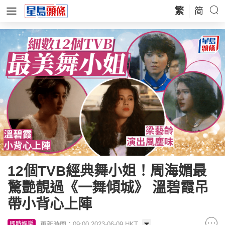
繁
简
12個TVB經典舞小姐！周海媚最
驚艷靚過《一舞傾城》 溫碧霞吊
帶小背心上陣
更新時間：09:00 2023-06-09 HKT
即時娛樂