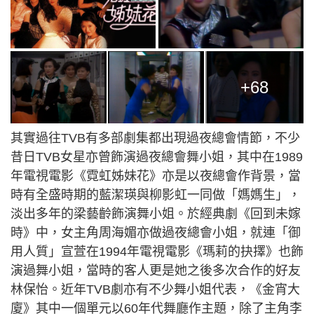
+68
其實過往TVB有多部劇集都出現過夜總會情節，不少
昔日TVB女星亦曾飾演過夜總會舞小姐，其中在1989
年電視電影《霓虹姊妹花》亦是以夜總會作背景，當
時有全盛時期的藍潔瑛與柳影虹一同做「媽媽生」，
淡出多年的梁藝齡飾演舞小姐。於經典劇《回到未嫁
時》中，女主角周海媚亦做過夜總會小姐，就連「御
用人質」宣萱在1994年電視電影《瑪莉的抉擇》也飾
演過舞小姐，當時的客人更是她之後多次合作的好友
林保怡。近年TVB劇亦有不少舞小姐代表，《金宵大
廈》其中一個單元以60年代舞廳作主題，除了主角李