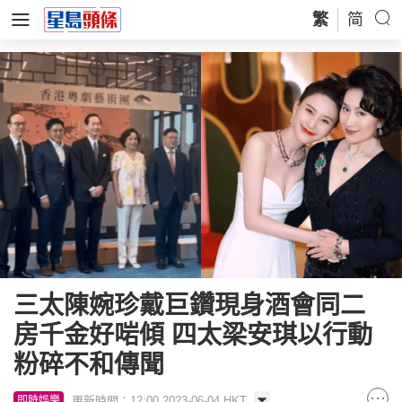
繁
简
三太陳婉珍戴巨鑽現身酒會同二
房千金好啱傾 四太梁安琪以行動
粉碎不和傳聞
更新時間：12:00 2023-06-04 HKT
即時娛樂