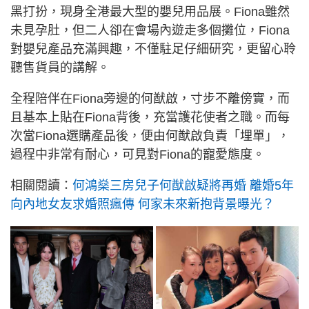
黑打扮，現身全港最大型的嬰兒用品展。Fiona雖然
未見孕肚，但二人卻在會場內遊走多個攤位，Fiona
對嬰兒產品充滿興趣，不僅駐足仔細研究，更留心聆
聽售貨員的講解。
全程陪伴在Fiona旁邊的何猷啟，寸步不離傍實，而
且基本上貼在Fiona背後，充當護花使者之職。而每
次當Fiona選購產品後，便由何猷啟負責「埋單」，
過程中非常有耐心，可見對Fiona的寵愛態度。
相關閱讀：
何鴻燊三房兒子何猷啟疑將再婚 離婚5年
向內地女友求婚照瘋傳 何家未來新抱背景曝光？