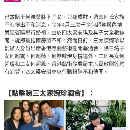
已故賭王何鴻燊膝下子女、兒孫成群，過去何氏家族
不時傳出不和消息，今年4月三房千金何超蓮與內地
男星竇驍舉行婚禮，由於四太梁安琪及其子女全數缺
席，旋即被指兩房鬧不和。然而日前，三太陳婉珍以
創辦人身份出席香港粵劇藝術團開幕酒會，除三名子
女何超雲、何超蓮、何猷啟現身撐場外，二房長女何
超瓊和二女何超鳳、香港藝術發展局主席霍啟剛等均
有到賀，四太梁安琪亦以行動粉碎不和傳聞。
【點擊睇三太陳婉珍酒會】：