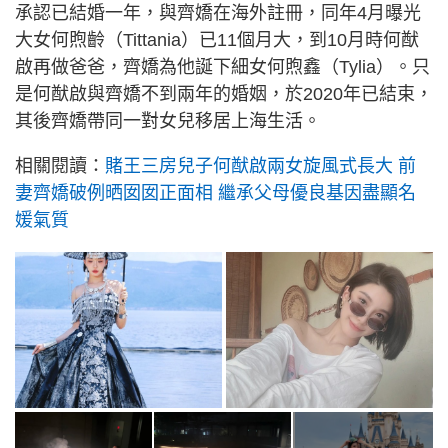
承認已結婚一年，與齊嬌在海外註冊，同年4月曝光
大女何煦齡（Tittania）已11個月大，到10月時何猷
啟再做爸爸，齊嬌為他誕下細女何煦鑫（Tylia）。只
是何猷啟與齊嬌不到兩年的婚姻，於2020年已結束，
其後齊嬌帶同一對女兒移居上海生活。
相關閱讀：
賭王三房兒子何猷啟兩女旋風式長大 前
妻齊嬌破例晒囡囡正面相 繼承父母優良基因盡顯名
媛氣質