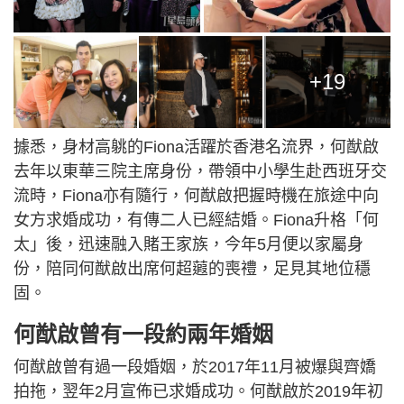
+19
據悉，身材高䠷的Fiona活躍於香港名流界，何猷啟
去年以東華三院主席身份，帶領中小學生赴西班牙交
流時，Fiona亦有隨行，何猷啟把握時機在旅途中向
女方求婚成功，有傳二人已經結婚。Fiona升格「何
太」後，迅速融入賭王家族，今年5月便以家屬身
份，陪同何猷啟出席何超蕸的喪禮，足見其地位穩
固。
何猷啟曾有一段約兩年婚姻
何猷啟曾有過一段婚姻，於2017年11月被爆與齊嬌
拍拖，翌年2月宣佈已求婚成功。何猷啟於2019年初