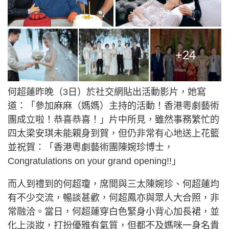
+24
何超蓮昨晚（3日）於社交網貼出活動影片，她寫
道：「參加麻麻（媽媽）主持的活動！香港粵劇藝術
團成立啦！恭喜恭喜！」片中所見，雖然事務繁忙的
四太梁安琪未能親身到賀，但仍非常有心地送上花籃
並祝賀：「香港粵劇藝術團陳婉珍博士，
Congratulations on your grand opening!!」
而人到禮到的何超瓊，席間與三太陳婉珍、何超蓮均
有不少交流，暢談甚歡，何超鳳亦與眾人大合照，非
常融洽。當日，何超蓮穿白色緊身小背心加長裙，並
化上淡妝，打扮優雅有氣質，但都不及媽咪一身名貴