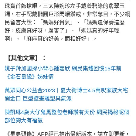
珠寶首飾搶眼，三太陳婉珍左手戴着碧綠的翡翠玉
鐲，右手配戴橢圓巨形閃爆鑽戒，非常奪目，不少網
民留言大讚：「媽媽好貴氣」、「媽媽還保養這麼
好，皮膚真好呀，厲害了」、「媽媽真的好年輕
啊」、「麻麻真的好美，面相好好」。
【其他文章】：
姚子羚加國探小背心鍾嘉欣 網民集體回憶15年前
《金石良緣》姊妹情
萬眾同心公益金2023丨夏大衛博士4.5萬呎家族大宅
開金口 巨型壁畫雕塑具氣派
陳凱琳4歲大仔鬼馬整包老師讚有天份 網民揭秘呢個
部位夠大有福氣
《星島頭條》APP經已推出最新版本，請立即更新，