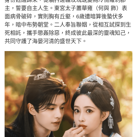
主，誓要自主人生。東宮太子蕭華雍（何與 飾）表
面病骨破碎，實則胸有丘壑，6歲遭暗算後蟄伏多
年，暗中布勢朝堂。二人奉旨聯姻，從相互試探到生
死相託，攜手懲姦除惡，終成彼此最深的靈魂知己，
共同守護了海晏河清的盛世天下。