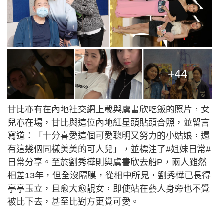
+44
甘比亦有在內地社交網上載與虞書欣吃飯的照片，女
兒亦在場，甘比與這位內地紅星頭貼頭合照，並留言
寫道：「十分喜愛這個可愛聰明又努力的小姑娘，還
有這幾個同樣美美的可人兒」，並標注了#姐妹日常#
日常分享。至於劉秀樺則與虞書欣去船P，兩人雖然
相差13年，但全沒隔膜，從相中所見，劉秀樺已長得
亭亭玉立，且愈大愈靚女，即使站在藝人身旁也不覺
被比下去，甚至比對方更覺可愛。