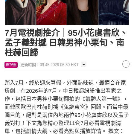
7月電視劇推介｜95小花虞書欣、
孟子義對撼 日韓男神小栗旬、南
柱赫回歸
更新時間：09:45 2026-06-30 HKT
影視圈
踏入7月，終於迎來暑假，外面熱辣辣，最適合在家
煲劇！在2026年的7月，中日韓都紛紛推出看家之
作，包括日本男神小栗旬翻拍的《氣體人第一號》，
而韓國歐巴南柱赫則攜《鬼謎東宮》回歸。而當中最
矚目的，絕對是兩位內地兩位95小花虞書欣以及孟子
義對打！下文為您精心整理11套7月必看電視劇清
單，包括劇情大綱、必看亮點與播放詳情。 撰文：