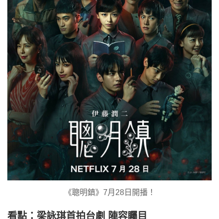
《聰明鎮》7月28日開播！
看點：梁詠琪首拍台劇 陣容矚目