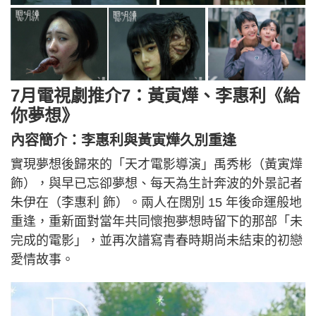
7月電視劇推介7：黃寅燁、李惠利《給
你夢想》
內容簡介：李惠利與黃寅燁久別重逢
實現夢想後歸來的「天才電影導演」禹秀彬（黃寅燁
飾），與早已忘卻夢想、每天為生計奔波的外景記者
朱伊在（李惠利 飾）。兩人在闊別 15 年後命運般地
重逢，重新面對當年共同懷抱夢想時留下的那部「未
完成的電影」，並再次譜寫青春時期尚未結束的初戀
愛情故事。