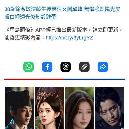
38歲徐淑敏逆齡生長顏值又闖巔峰 無懼強烈陽光皮
膚白裡透光似剝殼雞蛋
《星島頭條》APP經已推出最新版本，請立即更新，
瀏覽更精彩內容：
https://bit.ly/3yLrgYZ