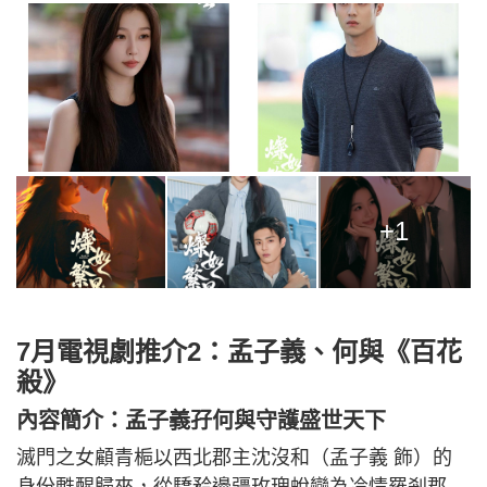
+1
7月電視劇推介2：孟子義、何與《百花
殺》
內容簡介：孟子義孖何與守護盛世天下
滅門之女顧青梔以西北郡主沈沒和（孟子義 飾）的
身份甦醒歸來，從驕矜邊疆玫瑰蛻變為冷情羅剎郡