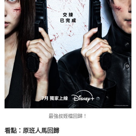
最強叔姪檔回歸！
看點：原班人馬回歸