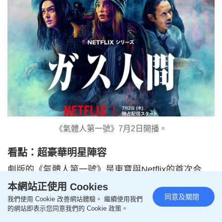
《氣體人第一號》7月2日開播。
看點：超豪華明星陣容
劇版的《氣體人第一號》是東寶與Netflix的首次合
作，更是集結多位日本一線演員參演。日本男神小栗
本網站正使用 Cookies
旬飾演刑警、蒼井優飾演記者甲野京子，廣瀨鈴與林
同意及關閉
我們使用 Cookie 改善網站體驗。 繼續使用我們
的網站即表示您同意我們的 Cookie 政策。
遣都則飾演一對網紅兄妹，雖然「氣體人」是由新人