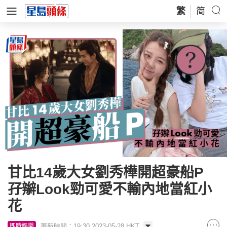
繁
简
甘比14歲大女劉秀樺開超豪船P
孖辮Look勁可愛不輸內地當紅小
花
更新時間：19:30 2023-05-28 HKT
即時娛樂