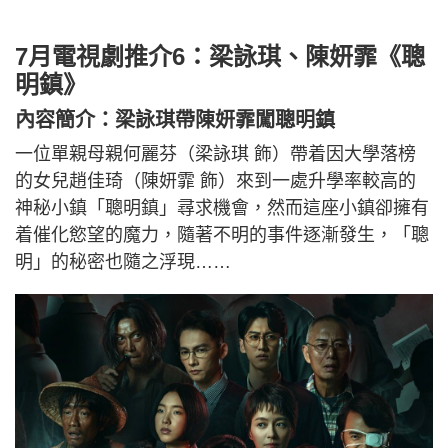
7月電視劇推介6：梁詠琪、陳妍霏《聰
明鎮》
內容簡介：梁詠琪帶
陳妍霏
闖聰明鎮
一位單親母親何麗芬（梁詠琪 飾）帶着因大學落榜
的女兒趙佳琦（陳妍霏 飾）來到一處升學率較高的
神秘小鎮「聰明鎮」尋求機會，然而這座小鎮卻擁有
着催化慾望的魔力，隨著不明的事件逐漸發生，「聰
明」的秘密也隨之浮現……