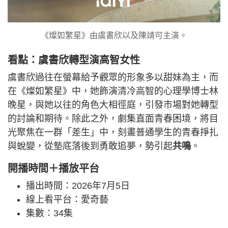
《燦如繁星》由虞書欣以及陳靖可主演。
看點：虞書欣轉型演高智女性
虞書欣過往在螢幕給予觀眾的形象多以甜妹為主，而
在《燦如繁星》中，她飾演清冷高智的心理學博士林
晚星，與她以往的角色大相徑庭，引發市場對她轉型
的討論和期待。除此之外，劇集直面青春困境，將目
光聚焦在一群「差生」中，刻畫普通學生的青春掙扎
與蛻變，從墊底落後到勇敢追夢，勢引起
共鳴
。
開播時間＋播放平台
播出時間：2026年7月5日
線上看平台：愛奇藝
集數：34集