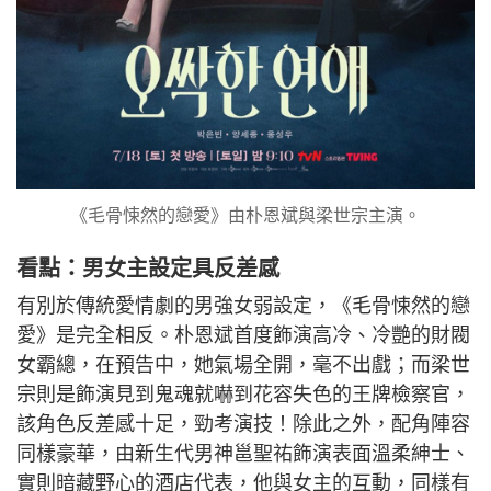
《毛骨悚然的戀愛》由朴恩斌與梁世宗主演。
看點：男女主設定具反差感
有別於傳統愛情劇的男強女弱設定，《毛骨悚然的戀
愛》是完全相反。朴恩斌首度飾演高冷、冷艷的財閥
女霸總，在預告中，她氣場全開，毫不出戲；而梁世
宗則是飾演見到鬼魂就嚇到花容失色的王牌檢察官，
該角色反差感十足，勁考演技！除此之外，配角陣容
同樣豪華，由新生代男神邕聖祐飾演表面溫柔紳士、
實則暗藏野心的酒店代表，他與女主的互動，同樣有