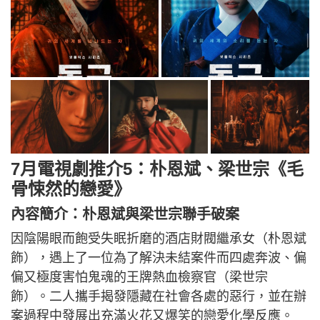
7月電視劇推介5：朴恩斌、梁世宗《毛
骨悚然的戀愛》
內容簡介：朴恩斌與梁世宗聯手破案
因陰陽眼而飽受失眠折磨的酒店財閥繼承女（朴恩斌
飾），遇上了一位為了解決未結案件而四處奔波、偏
偏又極度害怕鬼魂的王牌熱血檢察官（梁世宗
飾）。二人攜手揭發隱藏在社會各處的惡行，並在辦
案過程中發展出充滿火花又爆笑的戀愛化學反應。