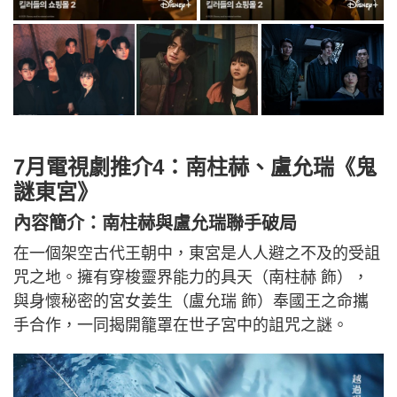
7月電視劇推介4：南柱赫、盧允瑞《鬼
謎東宮》
內容簡介：南柱赫與盧允瑞聯手破局
在一個架空古代王朝中，東宮是人人避之不及的受詛
咒之地。擁有穿梭靈界能力的具天（南柱赫 飾），
與身懷秘密的宮女姜生（盧允瑞 飾）奉國王之命攜
手合作，一同揭開籠罩在世子宮中的詛咒之謎。