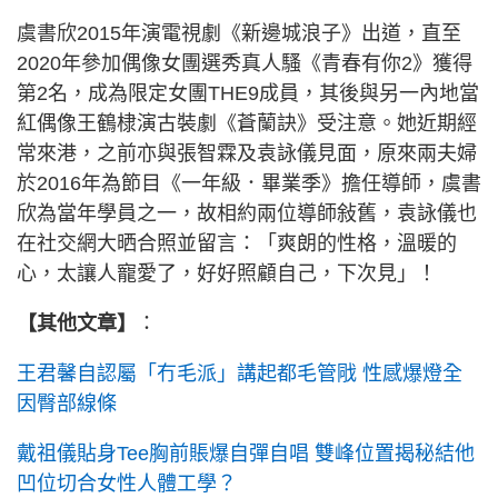
虞書欣2015年演電視劇《新邊城浪子》出道，直至
2020年參加偶像女團選秀真人騷《青春有你2》獲得
第2名，成為限定女團THE9成員，其後與另一內地當
紅偶像王鶴棣演古裝劇《蒼蘭訣》受注意。她近期經
常來港，之前亦與張智霖及袁詠儀見面，原來兩夫婦
於2016年為節目《一年級．畢業季》擔任導師，虞書
欣為當年學員之一，故相約兩位導師敍舊，袁詠儀也
在社交網大晒合照並留言：「爽朗的性格，溫暖的
心，太讓人寵愛了，好好照顧自己，下次見」！
【其他文章】
：
王君馨自認屬「冇毛派」講起都毛管戙 性感爆燈全
因臀部線條
戴祖儀貼身Tee胸前賬爆自彈自唱 雙峰位置揭秘結他
凹位切合女性人體工學？