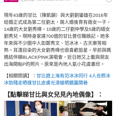
現年43歲的甘比（陳凱韻）與大劉劉鑾雄在2016年
結婚正式成為第二任劉太，兩人婚後育有兩女一子，
14歲的大女劉秀樺，10歲的二仔劉仲學及5歲的細女
劉秀兒。現時身家達700億的甘比曾任職娛記，她多
年來與不少圈中人如鄭秀文、范冰冰、古天樂等相
熟。耳濡目染的大女劉秀樺也很喜歡追星，早前與媽
媽結伴睇BLACKPINK演唱會，近日她又上載與朋友
出海開船P的照片，原來是內地人氣小花虞書欣。
【相關閱讀】：
甘比遊上海有范冰冰同行 4人合照冰
冰勁殘走晒樣甘比皮膚光滑搶晒鏡贏開巷
【點擊睇甘比與女兒見內地偶像】：