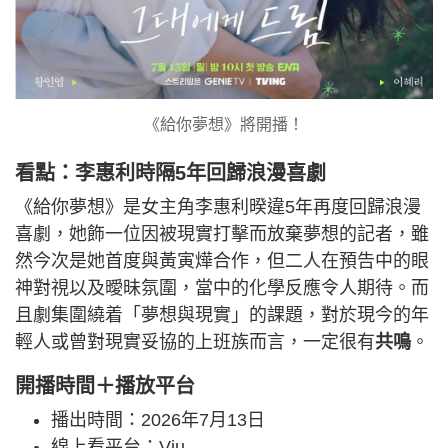
《給你夢想》將開播！
看點：李惠利時隔5年回歸浪漫喜劇
《給你夢想》是女主角李惠利暌違5年再度回歸浪漫
喜劇，她飾一位因被現實打擊而放棄夢想的記者，雖
然今次是她首度與黃寅燁合作，但二人在預告中的眼
神對視以及曖昧氛圍，當中的化學反應令人期待。而
且劇集圍繞着「夢想與現實」的課題，對於現今的年
輕人或曾對現實妥協的上班族而言，一定很有
共鳴
。
開播時間＋播放平台
播出時間：2026年7月13日
線上看平台：Viu