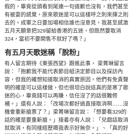
假的，畢竟從頭看到尾連一句道歉也沒有，我們甚至
有被耍的感覺，原來歌迷是可以這樣呼之則來揮之則
去的。成軍之日要加場相信誰也沒意見，我甚至感激
五月天願意把329留給香港的五迷，但既然要取消
324，當初不要開售不就好了嗎？」
有五月天歌迷稱「脫粉」
有人留言期待《東張西望》跟進此事， 梁菁琳留言
說：「抱歉我不能代表節目組決定節目以及採訪內
容，但我的確想知道取消的真實原因。他們有免責聲
明的確是可以這樣做，但也很坦白說這真的是寒了歌
迷的心，畢竟錢可以再賺，信任沒了的話很難修
補。」還有人說：「改場次都好過直接取消啊……沒
機會重新搶票了？」梁菁琳留言說：「想要看329的
話的確是要重新搶。」接着亦有人說：「兒戲話取消
就取消，有同樣經歷嘅我表示好無奈。」、「真的好