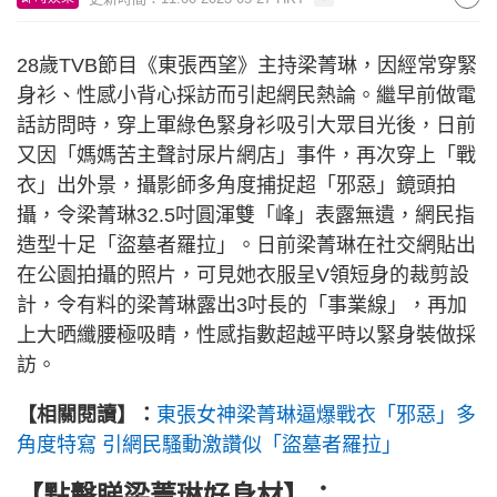
28歲TVB節目《東張西望》主持梁菁琳，因經常穿緊
身衫、性感小背心採訪而引起網民熱論。繼早前做電
話訪問時，穿上軍綠色緊身衫吸引大眾目光後，日前
又因「媽媽苦主聲討尿片網店」事件，再次穿上「戰
衣」出外景，攝影師多角度捕捉超「邪惡」鏡頭拍
攝，令梁菁琳32.5吋圓渾雙「峰」表露無遺，網民指
造型十足「盜墓者羅拉」。日前梁菁琳在社交網貼出
在公園拍攝的照片，可見她衣服呈V領短身的裁剪設
計，令有料的梁菁琳露出3吋長的「事業線」，再加
上大晒纖腰極吸睛，性感指數超越平時以緊身裝做採
訪。
【相關閱讀】：
東張女神梁菁琳逼爆戰衣「邪惡」多
角度特寫 引網民騷動激讚似「盜墓者羅拉」
【點擊睇梁菁琳好身材】：