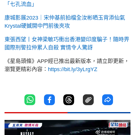
「七孔流血」
康城影展2023｜宋仲基前拍檔全汝彬晒玉背添仙氣
Krystal硬撼開中門前後夾攻
東張西望丨女神梁敏巧衝出香港變印度騙子！隨時畀
國際刑警拉仲累人自殺 實情令人驚訝
《星島頭條》APP經已推出最新版本，請立即更新，
瀏覽更精彩內容：
https://bit.ly/3yLrgYZ