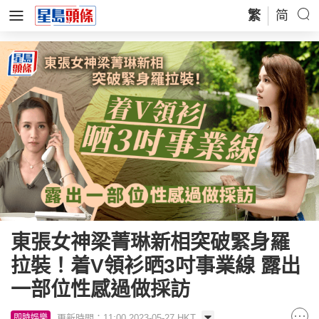
繁
简
東張女神梁菁琳新相突破緊身羅
拉裝！着V領衫晒3吋事業線 露出
一部位性感過做採訪
更新時間：11:00 2023-05-27 HKT
即時娛樂