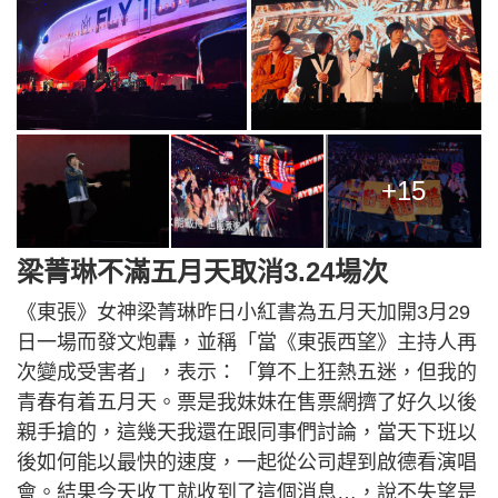
+15
梁菁琳不滿五月天取消3.24場次
《東張》女神梁菁琳昨日小紅書為五月天加開3月29
日一場而發文炮轟，並稱「當《東張西望》主持人再
次變成受害者」，表示：「算不上狂熱五迷，但我的
青春有着五月天。票是我妹妹在售票網擠了好久以後
親手搶的，這幾天我還在跟同事們討論，當天下班以
後如何能以最快的速度，一起從公司趕到啟德看演唱
會。結果今天收工就收到了這個消息…，說不失望是