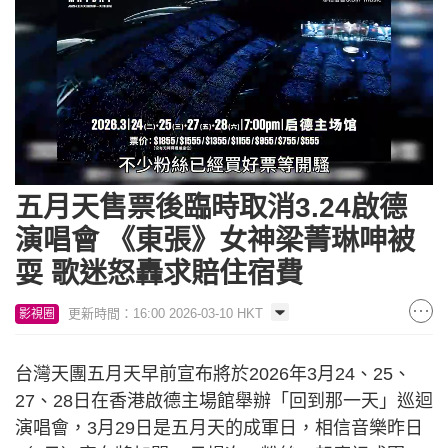
Loaded
:
Unmute
43.23%
五月天售票後臨時取消3.24啟德
演唱會 《東張》女神梁菁琳呻被
耍 歌迷怒轟求賠住宿費
更新時間：16:00 2026-03-10 HKT
影視圈
台灣天團五月天早前宣布將於2026年3月24、25、
27、28日在香港啟德主場館舉辦「回到那一天」巡迴
演唱會，3月29日是五月天的成軍日，相信音樂昨日