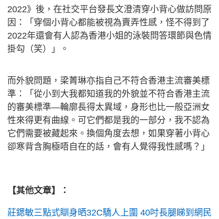
2022》後，在社交平台發長文澄清穿小背心做訪問原
因：「穿個小背心都能被視為賣弄性感，怪不得到了
2022年還會有人認為香港小姐的泳裝問答環節與色情
掛勾（笑）」。
而外貌問題，梁菁琳亦指自己不符合香港主流審美標
準：「從小到大我都知道我的外貌並不符合香港主流
的審美標準—輪廓長得太異域，身形也比一般亞洲女
性來得更有曲線。可它們都是我的一部分，我不認為
它們需要被藏起來。換個角度去想，如果穿著小背心
卻寒背含胸極唔自在的話，會有人覺得我性感嗎？」
【其他文章】：
莊鍶敏三點式瞓身晒32C驕人上圍 40吋長腿睇到網民