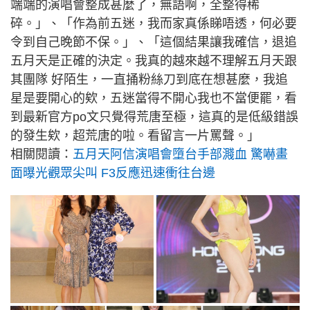
端端的演唱會整成甚麼了，無語啊，全整得稀
碎。」、「作為前五迷，我而家真係睇唔透，何必要
令到自己晚節不保。」、「這個結果讓我確信，退追
五月天是正確的決定。我真的越來越不理解五月天跟
其團隊 好陌生，一直捅粉絲刀到底在想甚麼，我追
星是要開心的欸，五迷當得不開心我也不當便罷，看
到最新官方po文只覺得荒唐至極，這真的是低級錯誤
的發生欸，超荒唐的啦。看留言一片罵聲。」
相關閱讀：
五月天阿信演唱會墮台手部濺血 驚嚇畫
面曝光觀眾尖叫 F3反應迅速衝往台邊