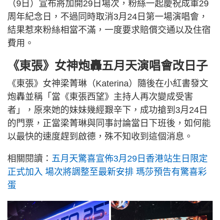
（9日）宣布將加開29日場次，粉絲一起慶祝成軍29
周年紀念日，不過同時取消3月24日第一場演唱會，
結果惹來粉絲相當不滿，一度要求賠償交通以及住宿
費用。
《東張》女神炮轟五月天演唱會改日子
《東張》女神梁菁琳（Katerina）隨後在小紅書發文
炮轟並稱「當《東張西望》主持人再次變成受害
者」，原來她的妹妹幾經艱辛下，成功搶到3月24日
的門票，正當梁菁琳與同事討論當日下班後，如何能
以最快的速度趕到啟德，殊不知收到這個消息。
相關閱讀：
五月天驚喜宣佈3月29日香港站生日限定
正式加入 場次將調整至最新安排 瑪莎預告有驚喜彩
蛋