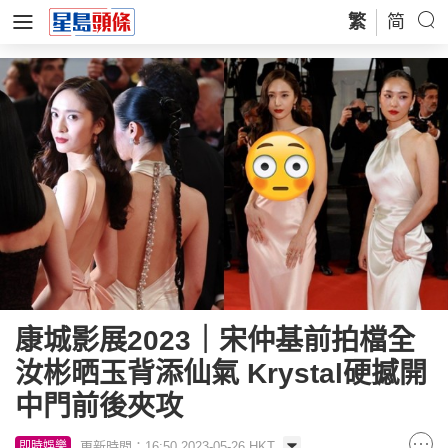
繁
简
康城影展2023｜宋仲基前拍檔全
汝彬晒玉背添仙氣 Krystal硬撼開
中門前後夾攻
更新時間：16:50 2023-05-26 HKT
即時娛樂