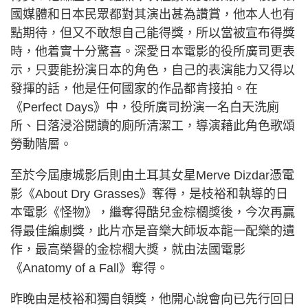
國媒體和日本民眾都對其演出甚為讚賞，他本人也有
點期待，但又不敢想自己能得獎，所以當被宣布得獎
時，他着實十分驚喜。深愛日本電影的役所廣司更表
示，只要能扮演日本的角色，自己的表演能力又得以
發揮的話，他是任何國家的作品都肯接拍。在
《Perfect Days》中，役所廣司扮演一名白天洗廁
所、日落浸浴閱讀的廁所清潔工，導演藉此角色歌頌
勞動階層。
至於今屆康城影后則由土耳其女星Merve Dizdar憑電
影《About Dry Grasses》奪得，是枝裕和執導的日
本電影《怪物》，繼奪得酷兒金棕櫚獎後，今次再贏
得最佳編劇獎，此片亦是音樂大師坂本龍一配樂的遺
作，最高榮譽的金棕櫚大獎，就由法國電影
《Anatomy of a Fall》奪得。
昨晚由是枝裕和獨自領獎，他開心說會向已先行回日