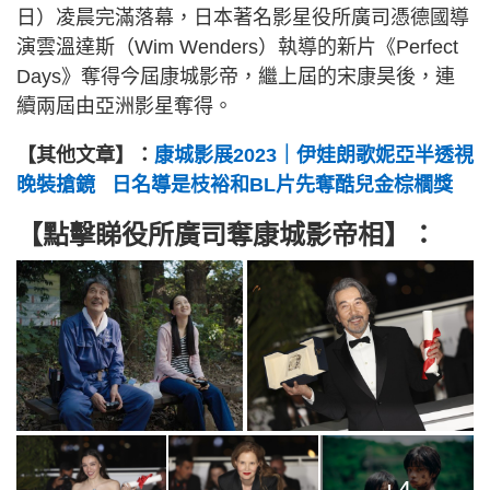
日）凌晨完滿落幕，日本著名影星役所廣司憑德國導
演雲溫達斯（Wim Wenders）執導的新片《Perfect
Days》奪得今屆康城影帝，繼上屆的宋康昊後，連
續兩屆由亞洲影星奪得。
【其他文章】：
康城影展2023｜伊娃朗歌妮亞半透視
晚裝搶鏡 日名導是枝裕和BL片先奪酷兒金棕櫚獎
【點擊睇役所廣司奪康城影帝相】：