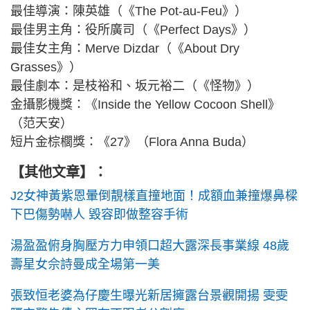
最佳導演：陳英雄（《The Pot-au-Feu》）
最佳男主角：役所廣司（《Perfect Days》）
最佳女主角：Merve Dizdar（《About Dry
Grasses》）
最佳劇本：是枝裕和、坂元裕二（《怪物》）
金攝影機獎：《Inside the Yellow Cocoon Shell》
（范天安）
短片金棕櫚獎：《27》（Flora Anna Buda）
【其他文章】：
J2女神黃紫恩暈倒靚樣直撞地面！成額血兼撞爆鼻樑
下巴傷勢嚇人 毀容即做整容手術
湯盈盈俯身胸壓方力申領口超大露深長事業線 48歲
壽星女佘詩曼成全場第一美
張致恒老婆為仔慶生曝光新居擁露台景觀開揚 雯雯