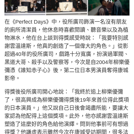
+4
在《Perfect Days》中，役所廣司飾演一名沒有朋友
的廁所清潔員，他休息時喜歡閱讀、聽音樂以及為植
物淋水，他在台上談到得獎感受時說：「我要特別感
謝雲溫達斯，他真的創造了一個偉大的角色。」從影
超過40年的役所廣司，戲路十分寬廣，扮演過軍閥、
黑道大哥、殺手以及警察等，今次是自2004年柳樂優
彌憑《誰知赤子心》後，第二位日本男演員奪得康城
影帝。
得獎後役所廣司開心地說：「我終於追上柳樂優彌
了，很高興成為柳樂優彌得獎後19年來首位得此獎項
的日本演員。」他又說自己日後會竭盡所能，要讓大
家認為他配得上這個獎項。此外，他亦感謝雲溫達斯
塑造了這麼好的角色給他演繹。問到他事前可有想過
得獎？他謙虛表示雖然今次在康城受訪期間，很多法