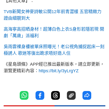
【其他文章】：
TVB新聞女神麥詩敏公開12年前青澀樣 五官精緻力
證由細靚到大
高海寧高招晒身材！超薄白色上衣S身形若隱若現 開
劇「萬歲」派福利
吳雨霏裸身褸被單床照曝光！老公視角捕捉起床一刻
極誘人 歌迷等復出跪求唔好造人住
《星島頭條》APP經已推出最新版本，請立即更新，
瀏覽更精彩內容：
https://bit.ly/3yLrgYZ