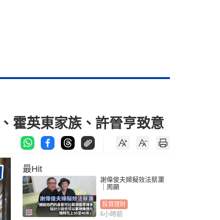
江、霍英東家族、許晉亨致意
最Hit
謝偉俊夫婦擬效法蔡瀾
｜周顯
投資理財
6小時前