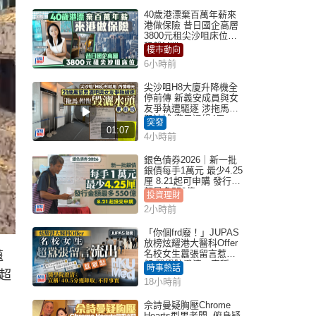
40歲港漂棄百萬年薪來
港做保險 昔日國企高層
3800元租尖沙咀床位｜
租盤Million
樓市動向
6小時前
尖沙咀H8大廈升降機全
停前傳 新義安成員與女
友爭執遭驅逐 涉拖馬刑
毀被捕 警另通緝4男
突發
01:07
4小時前
銀色債券2026｜新一批
銀債每手1萬元 最少4.25
厘 8.21起可申購 發行金
額最多550億
投資理財
2小時前
「你個frd廢！」JUPAS
放榜炫耀港大醫科Offer
名校女生囂張留言惹眾
蕸
怒 醫學院澄清：宣稱
時事熱話
超
「40.5分獲錄取」不符事
18小時前
實｜Juicy叮
佘詩曼疑胸壓Chrome
Hearts型男老闆 俯身疑