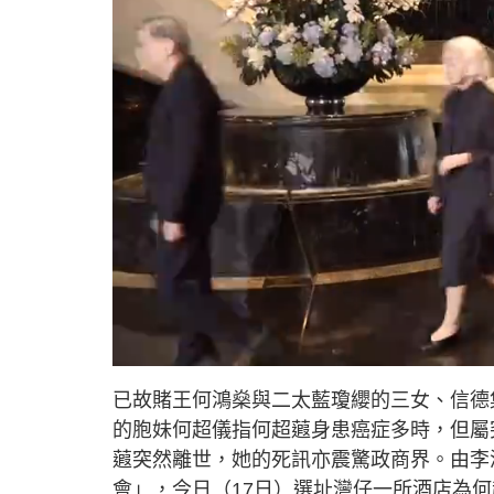
L
U
o
n
a
m
d
u
已故賭王何鴻燊與二太藍瓊纓的三女、信德
e
t
d
e
:
的胞妹何超儀指何超蕸身患癌症多時，但屬
7
.
5
蕸突然離世，她的死訊亦震驚政商界。由李
7
%
會」，今日（17日）選址灣仔一所酒店為