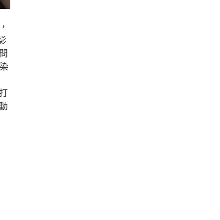
，
影
問
染
打
動