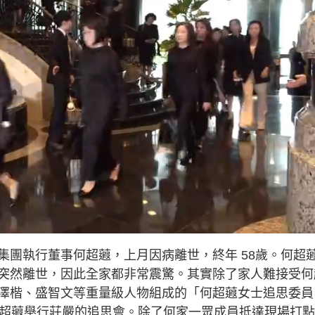
集團執行董事何超蕸，上月因病離世，終年 58歲。何超
突然離世，因此全家都非常震驚。其實除了家人難接受何
澤楷、盛智文等重量級人物組成的「何超蕸女士追思委員
何超蕸舉行莊嚴的追思會。除了何家一眾成員抵達現場打點