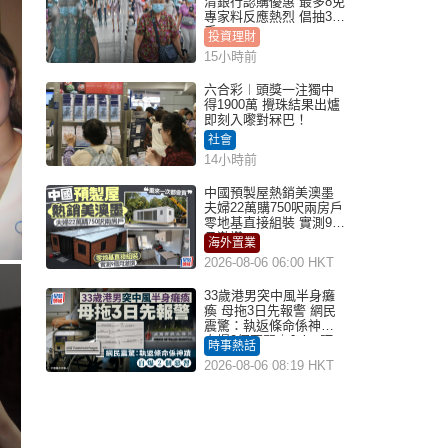
清銀行認購優惠 最多8免
專家料反應熱烈 倡抽30
手
投資理財
15小時前
六合彩︱頭獎一注獨中
得1900萬 攪珠結果出爐
即刻入嚟對冧巴！
社會
14小時前
中國預製屋熱銷美澳墨
夫婦22萬購750呎兩房戶
零地基直接組裝 實測9個
月激讚
海外置業
2026-08-06 06:00 HKT
33歲港男突中風半身癱
瘓 母拖3日先報警 網民
震驚：執返條命係神蹟
自爆2個惡習｜Juicy叮
時事熱話
2026-08-06 08:19 HKT