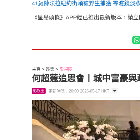
41歲陳法拉紐約街頭被野生捕獲 零濾鏡淡
《星島頭條》APP經已推出最新版本，請
主頁
娛樂
影視圈
何超蕸追思會丨城中富豪與
更新時間：20:00 2026-05-17 HKT
影視圈