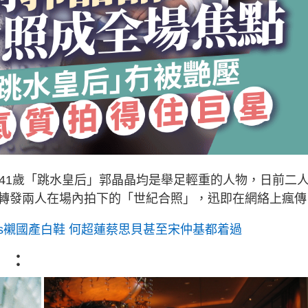
和41歲「跳水皇后」郭晶晶均是舉足輕重的人物，日前二
轉發兩人在場內拍下的「世紀合照」，迅即在網絡上瘋傳
ès襯國產白鞋 何超蓮蔡思貝甚至宋仲基都着過
】：