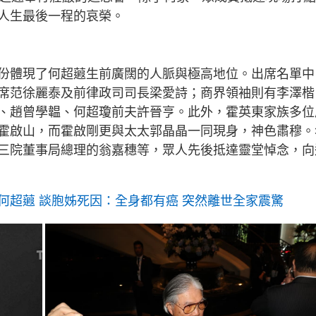
人生最後一程的哀榮。
份體現了何超蕸生前廣闊的人脈與極高地位。出席名單中
席范徐麗泰及前律政司司長梁愛詩；商界領袖則有李澤楷
、趙曾學韞、何超瓊前夫許晉亨。此外，霍英東家族多位
霍啟山，而霍啟剛更與太太郭晶晶一同現身，神色肅穆。
三院董事局總理的翁嘉穗等，眾人先後抵達靈堂悼念，向
何超蕸 談胞姊死因：全身都有癌 突然離世全家震驚