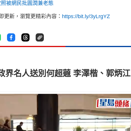
妝照被網民批圓潤兼老態
立即更新，瀏覽更精彩內容：
https://bit.ly/3yLrgYZ
政界名人送別何超蕸 李澤楷、郭炳