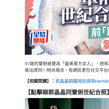
57歲的鞏俐被譽為「最美東方女人」，她
裝出席同一時尚場合，有網民更在社交平台
【相關閱讀】：
郭晶晶銅鑼灣街頭孭Herm
【點擊睇郭晶晶同鞏俐世紀合照