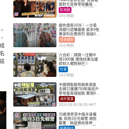
跟對方背脊零距離接觸
網民驚呼：企側邊唔
影視圈
得？
19小時前
銀色債券2026｜一文看
，
清銀行認購優惠 最多8免
專家料反應熱烈 倡抽30
、
手
投資理財
成
15小時前
名
六合彩︱頭獎一注獨中
得1900萬 攪珠結果出爐
這
即刻入嚟對冧巴！
社會
14小時前
中國預製屋熱銷美澳墨
夫婦22萬購750呎兩房戶
零地基直接組裝 實測9個
月激讚
海外置業
2026-08-06 06:00 HKT
33歲港男突中風半身癱
瘓 母拖3日先報警 網民
震驚：執返條命係神蹟
自爆2個惡習｜Juicy叮
時事熱話