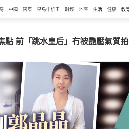
時
中國
國際
星島申訴王
財經
地產
生活
健康
教
焦點 前「跳水皇后」冇被艷壓氣質