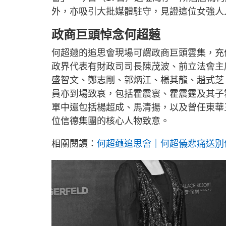
外，亦吸引大批媒體駐守，見證這位女強人
政商巨頭悼念何超蕸
何超蕸的追思會現場可謂政商巨頭雲集，充
政界代表有財政司司長陳茂波、前立法會主
盛智文、鄭志剛、郭炳江、楊其龍、趙式芝
員亦到場致哀，包括霍震寰、霍震霆及其子
單中還包括楊超成、馬清揚，以及曾任東華
位信德集團的核心人物致意。
相關閱讀：
何超蕸追思會｜何超儀悲痛送別