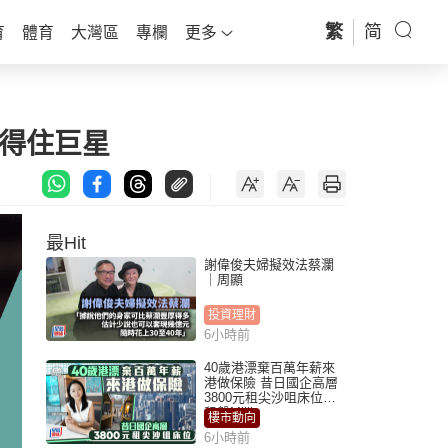
繁
简
育
體育
大灣區
專欄
更多
拍得住巨星
最Hit
謝偉俊夫婦擬效法蔡瀾
｜周顯
投資理財
6小時前
40歲港漂棄百萬年薪來
港做保險 昔日國企高層
3800元租尖沙咀床位｜
租盤Million
樓市動向
6小時前