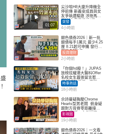
尖沙咀H8大廈升降機全
停前傳 新義安成員與女
友爭執遭驅逐 涉拖馬刑
毀被捕 警另通緝4男
突發
01:07
4小時前
銀色債券2026｜新一批
銀債每手1萬元 最少4.25
厘 8.21起可申購 發行金
額最多550億
投資理財
2小時前
「你個frd廢！」JUPAS
放榜炫耀港大醫科Offer
名校女生囂張留言惹眾
人盛
怒 醫學院澄清：宣稱
時事熱話
！
「40.5分獲錄取」不符事
18小時前
實｜Juicy叮
佘詩曼疑胸壓Chrome
Hearts型男老闆 俯身疑
跟對方背脊零距離接觸
網民驚呼：企側邊唔
影視圈
得？
19小時前
銀色債券2026｜一文看