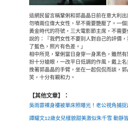
這網民留言稱鞏俐和郭晶晶日前在意大利出
勿噴兩位偉大女性，早不需要艷壓了。一個是
黃金時代的符號，三大電影節主席，不需要
說的：『我們女性不要别人對自己的評價，
了藍色，照片有色差。」
相中所見，鞏俐當日身穿一身黑色，雖然有
扮十分搶眼，一改平日低調的作風，戴上名
挽著郭晶晶的手臂，坐在一起侃侃而談，郭
笑，十分有親和力。
【其他文章】：
吳雨霏裸身褸被單床照曝光！老公視角捕捉
譚耀文12歲女兒樣貌甜美激似朱千雪 動靜