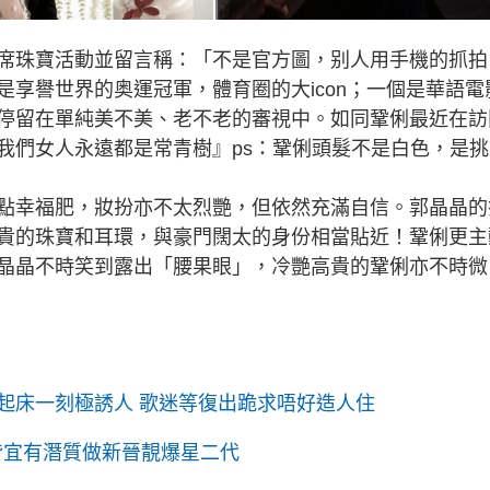
席珠寶活動並留言稱：「不是官方圖，别人用手機的抓拍
享譽世界的奥運冠軍，體育圈的大icon；一個是華語電
停留在單純美不美、老不老的審視中。如同鞏俐最近在訪
我們女人永遠都是常青樹』ps：鞏俐頭髮不是白色，是挑
點幸福肥，妝扮亦不太烈艷，但依然充滿自信。郭晶晶的
貴的珠寶和耳環，與豪門闊太的身份相當貼近！鞏俐更主
晶晶不時笑到露出「腰果眼」，冷艷高貴的鞏俐亦不時微
起床一刻極誘人 歌迷等復出跪求唔好造人住
皆宜有潛質做新晉靚爆星二代