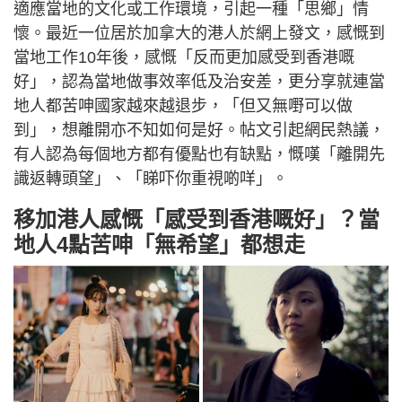
適應當地的文化或工作環境，引起一種「思鄉」情
懷。最近一位居於加拿大的港人於網上發文，感慨到
當地工作10年後，感慨「反而更加感受到香港嘅
好」，認為當地做事效率低及治安差，更分享就連當
地人都苦呻國家越來越退步，「但又無嘢可以做
到」，想離開亦不知如何是好。帖文引起網民熱議，
有人認為每個地方都有優點也有缺點，慨嘆「離開先
識返轉頭望」、「睇吓你重視啲咩」。
移加港人感慨「感受到香港嘅好」？當
地人4點苦呻「無希望」都想走