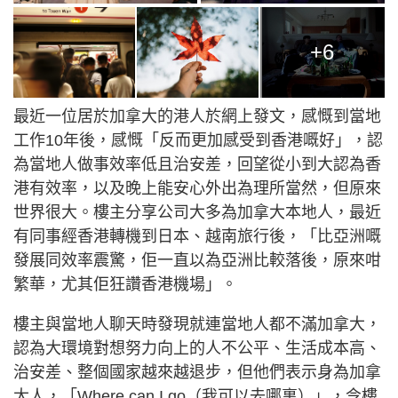
+6
最近一位居於加拿大的港人於網上發文，感慨到當地
工作10年後，感慨「反而更加感受到香港嘅好」，認
為當地人做事效率低且治安差，回望從小到大認為香
港有效率，以及晚上能安心外出為理所當然，但原來
世界很大。樓主分享公司大多為加拿大本地人，最近
有同事經香港轉機到日本、越南旅行後，「比亞洲嘅
發展同效率震驚，佢一直以為亞洲比較落後，原來咁
繁華，尤其佢狂讚香港機場」。
樓主與當地人聊天時發現就連當地人都不滿加拿大，
認為大環境對想努力向上的人不公平、生活成本高、
治安差、整個國家越來越退步，但他們表示身為加拿
大人，「Where can I go（我可以去哪裏）」，令樓