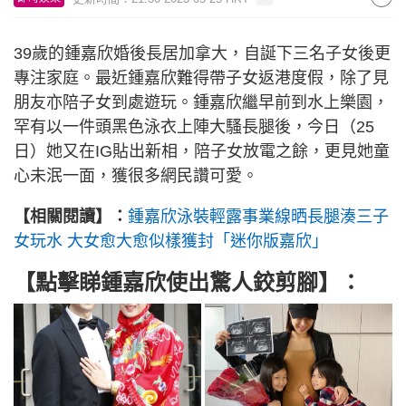
39歲的鍾嘉欣婚後長居加拿大，自誕下三名子女後更
專注家庭。最近鍾嘉欣難得帶子女返港度假，除了見
朋友亦陪子女到處遊玩。鍾嘉欣繼早前到水上樂園，
罕有以一件頭黑色泳衣上陣大騷長腿後，今日（25
日）她又在IG貼出新相，陪子女放電之餘，更見她童
心未泯一面，獲很多網民讚可愛。
【相關閱讀】：
鍾嘉欣泳裝輕露事業線晒長腿湊三子
女玩水 大女愈大愈似樣獲封「迷你版嘉欣」
【點擊睇鍾嘉欣使出驚人鉸剪腳】：