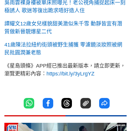
吳雨霏裸身褸被單床照曝光！老公視角捕捉起床一刻
極誘人 歌迷等復出跪求唔好造人住
譚耀文12歲女兒樣貌甜美激似朱千雪 動靜皆宜有潛
質做新晉靚爆星二代
41歲陳法拉紐約街頭被野生捕獲 零濾鏡淡妝照被網
民批圓潤兼老態
《星島頭條》APP經已推出最新版本，請立即更新，
瀏覽更精彩內容：
https://bit.ly/3yLrgYZ