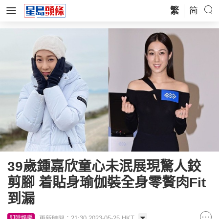
繁
简
39歲鍾嘉欣童心未泯展現驚人鉸
剪腳 着貼身瑜伽裝全身零贅肉Fit
到漏
更新時間：21:30 2023-05-25 HKT
即時娛樂