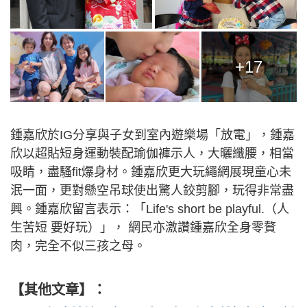
+17
鍾嘉欣於IG分享與子女到室內遊樂場「放電」，鍾嘉
欣以超貼短身運動裝配瑜伽褲示人，大曬纖腰，相當
吸睛，盡騷fit爆身材。鍾嘉欣更大玩繩網展現童心未
泯一面，更對懸空吊球使出驚人鉸剪腳，玩得非常盡
興。鍾嘉欣留言表示：「Life's short be playful.（人
生苦短 要好玩）」， 網民亦激讚鍾嘉欣全身零贅
肉，完全不似三孩之母。
【其他文章】：