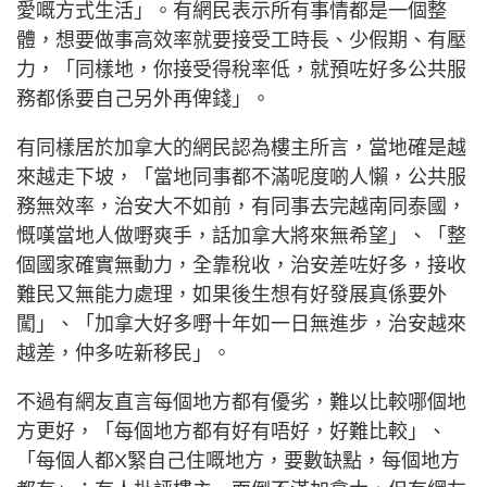
愛嘅方式生活」。有網民表示所有事情都是一個整
體，想要做事高效率就要接受工時長、少假期、有壓
力，「同樣地，你接受得稅率低，就預咗好多公共服
務都係要自己另外再俾錢」。
有同樣居於加拿大的網民認為樓主所言，當地確是越
來越走下坡，「當地同事都不滿呢度啲人懶，公共服
務無效率，治安大不如前，有同事去完越南同泰國，
慨嘆當地人做嘢爽手，話加拿大將來無希望」、「整
個國家確實無動力，全靠稅收，治安差咗好多，接收
難民又無能力處理，如果後生想有好發展真係要外
闖」、「加拿大好多嘢十年如一日無進步，治安越來
越差，仲多咗新移民」。
不過有網友直言每個地方都有優劣，難以比較哪個地
方更好，「每個地方都有好有唔好，好難比較」、
「每個人都X緊自己住嘅地方，要數缺點，每個地方