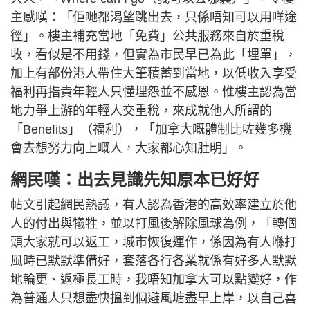
主感嘆：「佢哋都渴望跳出去，只係唔知可以用咩途
徑」。樓主補充當地「免費」公共服務來自於重稅
收，看似是不用錢，但實為市民早已為此「埋單」，
加上有部份港人帶住大筆積蓄到當地，以低收入享受
福利再指責年輕人只懂埋怨並不感恩。惟樓主認為當
地力爭上游的年輕人交重稅，來成就他人所謂的
「Benefits」（福利），「加拿大嘅體制比咗幾多機
會去想努力向上嘅人，大家都心知肚明」。
網民嘆：出去見識先知原本已好好
帖文引起網民熱議，有人認為香港的高效率建立於他
人的付出與犧牲，並以打風後解除風球為例，「轉個
頭大家就可以返工，城市恢復運作，係因為有人喺打
風時已默默準備好，套落各行各業就係有好多人默默
地輪更、返極長工時，我唔知加拿大可以點變好，作
為普通人只想盡快搵到個避風塘盡早上岸，以自己喜