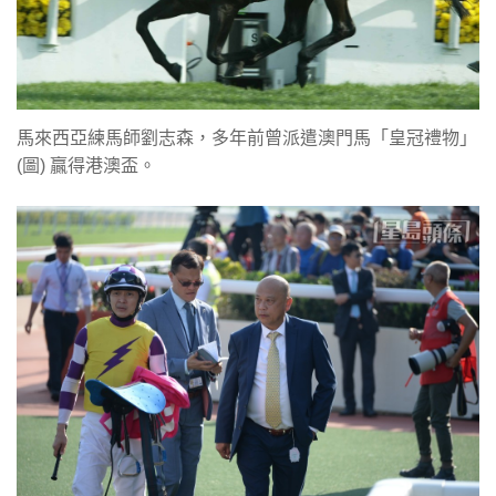
馬來西亞練馬師劉志森，多年前曾派遣澳門馬「皇冠禮物」
(圖) 贏得港澳盃。