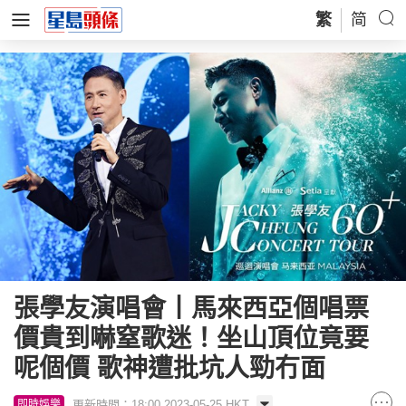
繁
简
張學友演唱會丨馬來西亞個唱票
價貴到嚇窒歌迷！坐山頂位竟要
呢個價 歌神遭批坑人勁冇面
更新時間：18:00 2023-05-25 HKT
即時娛樂