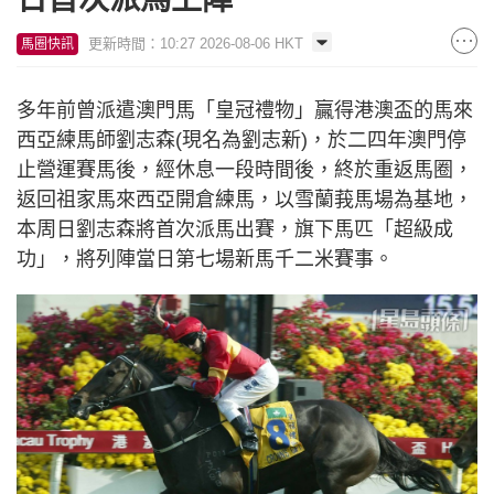
更新時間：10:27 2026-08-06 HKT
馬圈快訊
多年前曾派遣澳門馬「皇冠禮物」贏得港澳盃的馬來
西亞練馬師劉志森(現名為劉志新)，於二四年澳門停
止營運賽馬後，經休息一段時間後，終於重返馬圈，
返回祖家馬來西亞開倉練馬，以雪蘭莪馬場為基地，
本周日劉志森將首次派馬出賽，旗下馬匹「超級成
功」，將列陣當日第七場新馬千二米賽事。