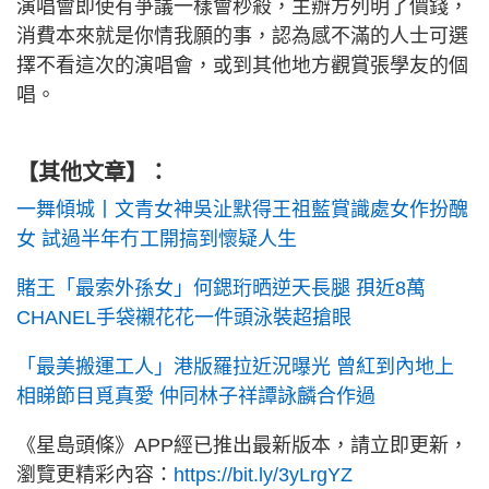
演唱會即使有爭議一樣會秒殺，主辦方列明了價錢，
消費本來就是你情我願的事，認為感不滿的人士可選
擇不看這次的演唱會，或到其他地方觀賞張學友的個
唱。
【其他文章】：
一舞傾城丨文青女神吳沚默得王祖藍賞識處女作扮醜
女 試過半年冇工開搞到懷疑人生
賭王「最索外孫女」何鍶珩晒逆天長腿 孭近8萬
CHANEL手袋襯花花一件頭泳裝超搶眼
「最美搬運工人」港版羅拉近況曝光 曾紅到內地上
相睇節目覓真愛 仲同林子祥譚詠麟合作過
《星島頭條》APP經已推出最新版本，請立即更新，
瀏覽更精彩內容：
https://bit.ly/3yLrgYZ