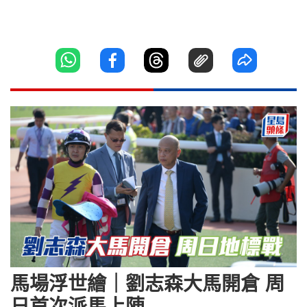
馬場浮世繪｜劉志森大馬開倉 周
日首次派馬上陣