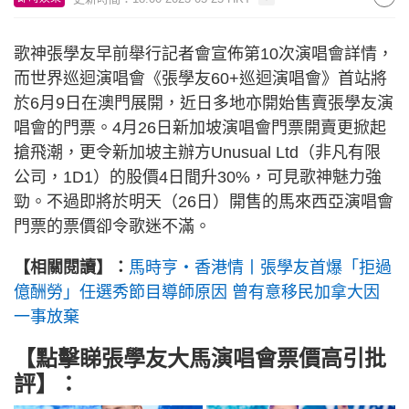
歌神張學友早前舉行記者會宣佈第10次演唱會詳情，
而世界巡迴演唱會《張學友60+巡迴演唱會》首站將
於6月9日在澳門展開，近日多地亦開始售賣張學友演
唱會的門票。4月26日新加坡演唱會門票開賣更掀起
搶飛潮，更令新加坡主辦方Unusual Ltd（非凡有限
公司，1D1）的股價4日間升30%，可見歌神魅力強
勁。不過即將於明天（26日）開售的馬來西亞演唱會
門票的票價卻令歌迷不滿。
【相關閱讀】：
馬時亨‧香港情丨張學友首爆「拒過
億酬勞」任選秀節目導師原因 曾有意移民加拿大因
一事放棄
【點擊睇張學友大馬演唱會票價高引批
評】：