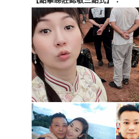
【點擊睇莊鍶敏三點式】：