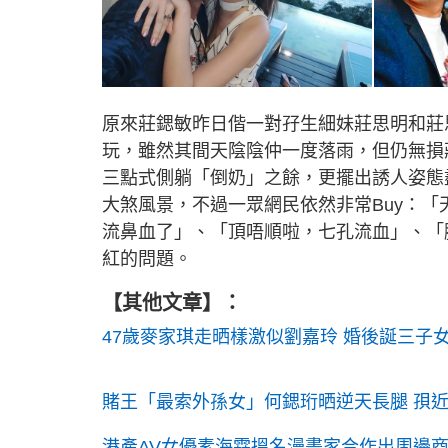
原來莊鍶敏昨日偕一對孖生細妹莊思明和莊
玩，雖然其間天陰陰仲一度落雨，但仍無損
三點式側躺「倒奶」之餘，更擺出誘人姿態
大煞風景，不過一眾網民依然非常Buy：
流鼻血了」、「頂唔順啦，七孔流血」、「
紅的問題。
【其他文章】：
47歲麥家琪走晒樣激似劉嘉玲 婚後誕三子
賭王「最索外孫女」何鍶珩晒逆天長腿 孭近8
港產AV女優素海霖搵名漫畫家合作出周邊商品