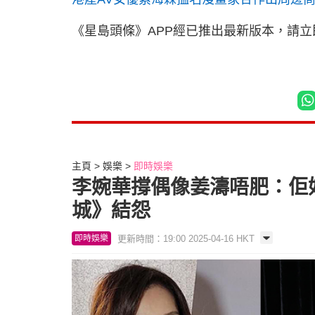
《星島頭條》APP經已推出最新版本，請
主頁
娛樂
即時娛樂
李婉華撐偶像姜濤唔肥：佢
城》結怨
更新時間：19:00 2025-04-16 HKT
即時娛樂