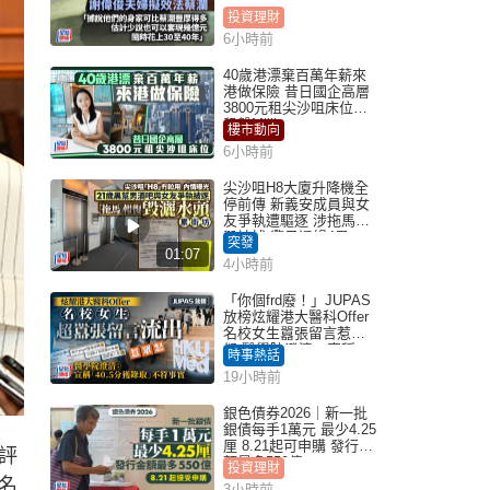
投資理財
6小時前
40歲港漂棄百萬年薪來
港做保險 昔日國企高層
3800元租尖沙咀床位｜
租盤Million
樓市動向
6小時前
尖沙咀H8大廈升降機全
停前傳 新義安成員與女
友爭執遭驅逐 涉拖馬刑
毀被捕 警另通緝4男
突發
01:07
4小時前
「你個frd廢！」JUPAS
放榜炫耀港大醫科Offer
名校女生囂張留言惹眾
怒 醫學院澄清：宣稱
時事熱話
「40.5分獲錄取」不符事
19小時前
實｜Juicy叮
銀色債券2026｜新一批
銀債每手1萬元 最少4.25
厘 8.21起可申購 發行金
評
額最多550億
投資理財
名
3小時前