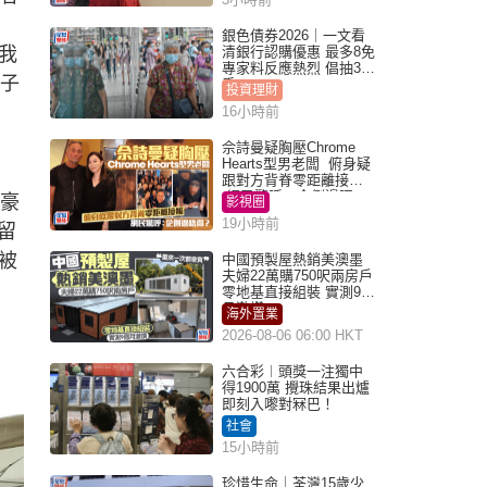
銀色債券2026｜一文看
我
清銀行認購優惠 最多8免
專家料反應熱烈 倡抽30
兒子
手
投資理財
16小時前
佘詩曼疑胸壓Chrome
Hearts型男老闆 俯身疑
跟對方背脊零距離接觸
網民驚呼：企側邊唔
自豪
影視圈
得？
19小時前
留
被
中國預製屋熱銷美澳墨
夫婦22萬購750呎兩房戶
零地基直接組裝 實測9個
月激讚
海外置業
2026-08-06 06:00 HKT
六合彩︱頭獎一注獨中
得1900萬 攪珠結果出爐
即刻入嚟對冧巴！
社會
15小時前
珍惜生命｜荃灣15歲少