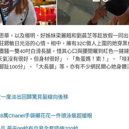
思華，以及楊明、好姊妹梁麗翹和劉晨芝等趁放假一同出
莊鍶敏日光浴的心情。相中，擁有32C傲人上圍的她穿黑
盡騷一雙40吋白滑長腿，惜其心口與腰間曬到紅色一撻
「天氣沒有很好，但身材很好」、「魚蛋媽！索！」、「哇
腳趾100分」、「大長腿」等，亦有不少網民關心她身體
女一度淡出回歸驚見髮線向後移
萬Chanel手袋襯花花一件頭泳裝超搶眼
 最平99蚊有交易全套唔使700蚊