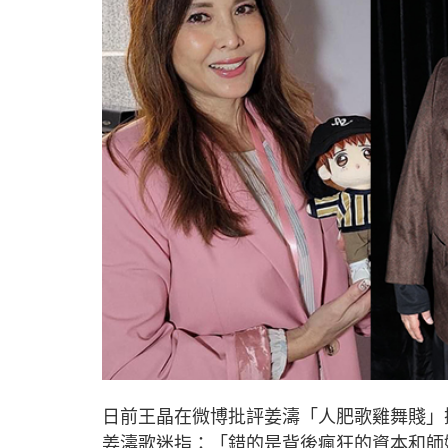
日前王晶在微博批評姜濤「人肥歌雞舞賤」
姜濤歌迷指：「錯的是背後瘋狂的資本和師