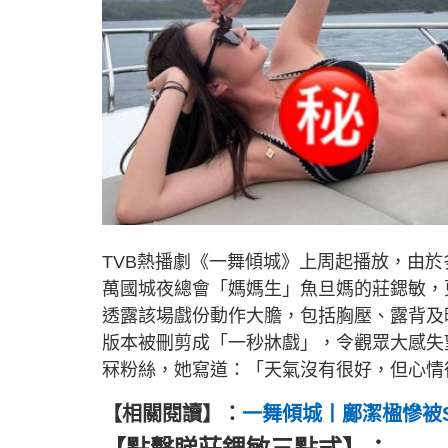
TVB熱播劇《一舞傾城》上周起播放，由
萬國城夜總會「媽媽生」魚旦媽的莊鍶敏，
透露該場戲份動作大膽，包括胸壓、露背及
版本被刪剪成「一秒牀戲」，令觀眾大感失
冧粉絲，她寫道：「天氣沒有很好，但心情
【相關閱讀】：
一舞傾城丨鄺潔楹慘被