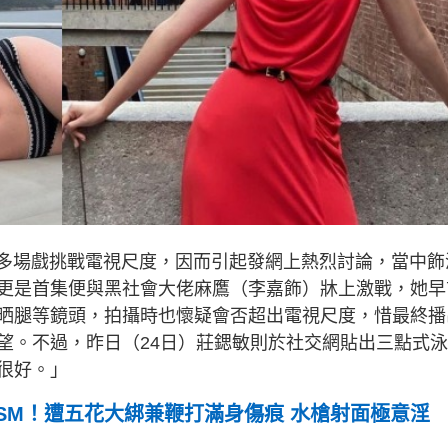
於多場戲挑戰電視尺度，因而引起發網上熱烈討論，當中飾
更是首集便與黑社會大佬麻鷹（李嘉飾）牀上激戰，她早
晒腿等鏡頭，拍攝時也懷疑會否超出電視尺度，惜最終播
望。不過，昨日（24日）莊鍶敏則於社交網貼出三點式
很好。」
SM！遭五花大綁兼鞭打滿身傷痕 水槍射面極意淫