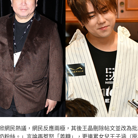
掀網民熱議，網民反應兩極，其後王晶刪除帖文並改為批
奶粉絲。」言論再惹怒「姜糖」，更連累女兒王子涵（原