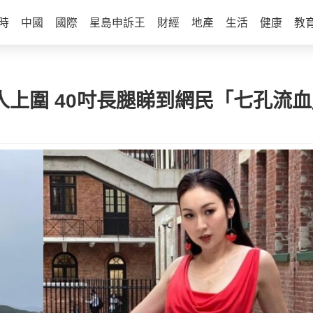
時
中國
國際
星島申訴王
財經
地產
生活
健康
教
人上圍 40吋長腿睇到網民「七孔流