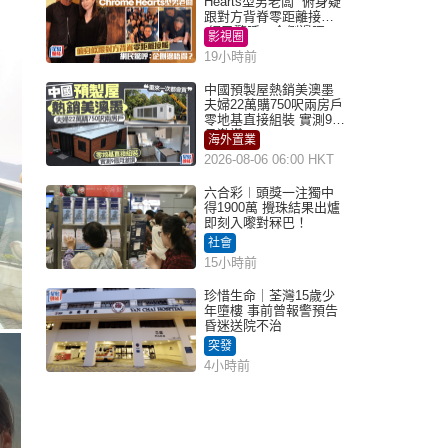
Hearts型男老闆 俯身疑
跟對方背脊零距離接觸
網民驚呼：企側邊唔
影視圈
得？
19小時前
中國預製屋熱銷美澳墨
夫婦22萬購750呎兩房戶
零地基直接組裝 實測9個
月激讚
海外置業
2026-08-06 06:00 HKT
六合彩︱頭獎一注獨中
得1900萬 攪珠結果出爐
即刻入嚟對冧巴！
社會
15小時前
珍惜生命｜荃灣15歲少
年墮樓 事前曾報警預告
昏迷送院不治
突發
4小時前