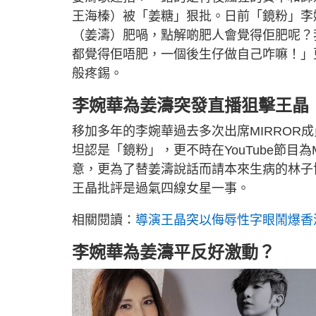
王海榛）被「姜糖」狠批。日前「鏡粉」李
（姜濤）肥喎，點解啲肥人會覺得佢肥呢？
都覺得佢唔肥，一個後生仔做自己咋嘛！」
般疼錫。
李婉華為姜濤突發直播狙擊王晶
移加多年的李婉華過去多次出席MIRROR
坦認是「鏡粉」，更不時在YouTube節目
意，更為了替姜濤說話而請本來生病的林子
王晶批評是過氣四線女星一事。
相關閱讀：
導演王晶突以侮辱性字眼鬧爆香
李婉華為姜濤平反好激動？