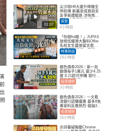
尖沙咀H8大廈升降機全
停前傳 新義安成員與女
友爭執遭驅逐 涉拖馬刑
毀被捕 警另通緝4男
突發
01:07
4小時前
「你個frd廢！」JUPAS
放榜炫耀港大醫科Offer
名校女生囂張留言惹眾
怒 醫學院澄清：宣稱
時事熱話
「40.5分獲錄取」不符事
19小時前
實｜Juicy叮
銀色債券2026｜新一批
銀債每手1萬元 最少4.25
厘 8.21起可申購 發行金
演
額最多550億
投資理財
前
3小時前
出
銀色債券2026｜一文看
泳照
清銀行認購優惠 最多8免
專家料反應熱烈 倡抽30
手
投資理財
16小時前
佘詩曼疑胸壓Chrome