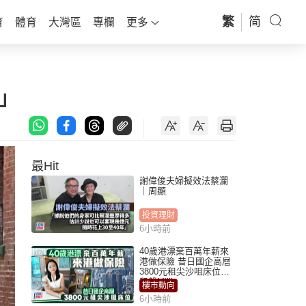
繁
简
育
體育
大灣區
專欄
更多
血」
最Hit
謝偉俊夫婦擬效法蔡瀾
｜周顯
投資理財
6小時前
40歲港漂棄百萬年薪來
港做保險 昔日國企高層
3800元租尖沙咀床位｜
租盤Million
樓市動向
6小時前