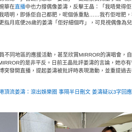
婉華在
直播
中也力撐偶像姜濤，反擊王晶：「我唔覺得佢
我唔明，即係佢自己都肥，呢個係重點……我冇佢咁肥，
更指月底便26歲的姜濤「佢好細個咋」，可見視偶像為
成員不同地區的應援活動，甚至欣賞MIRROR的演唱會，
為MIRROR的是非平反。日前王晶批評姜濤的言論，她亦有
博突發開直播，提起姜濤被批評時表現激動，並重提過去
港頂流姜濤：滾出娛樂圈 事隔半日刪文 姜濤疑以3字回應