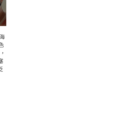
海
色
撻，
塞
泛