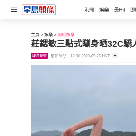
港聞
娛樂
最Hit
即
主頁
娛樂
即時娛樂
莊鍶敏三點式瞓身晒32C驕
更新時間：12:30 2023-05-25 HKT
即時娛樂