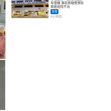
年墮樓 事前曾報警預告
昏迷送院不治
突發
4小時前