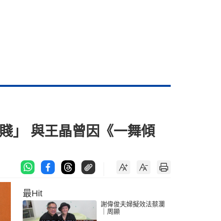
賤」 與王晶曾因《一舞傾
最Hit
謝偉俊夫婦擬效法蔡瀾
｜周顯