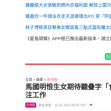
鍾麗緹大女張敏鈞晒內衣福利圖 解放上圍
鍾嘉欣一件頭泳衣走天涯連環出PO 穿「阿
林子博移英目擊美女鄰居着三點式當街曬太
《星島頭條》APP經已推出最新版本，請
主頁
娛樂
影視圈
馬國明恨生女期待聽疊字「
注工作
更新時間：16:45 2026-08-08 HKT
影視圈