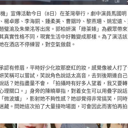
R
-
9:28
P
i
c
e
t
心機」宣傳活動今日（8日）在荃灣舉行，劇中演員馬國明
u
r
m
e
、楊卓娜、李海銅、鍾柔美、曹銦玲、黎燕珊、姚宏遠、
-
i
a
n
趙璧渝及朱樂洺等出席。郭柏妍演「綠茶婊」為觀眾帶來
-
P
i
其真實性格不同，現實生活中好難變成那樣。為了演活該
i
c
t
她在酒店不停練習，對空氣做戲。
n
u
r
e
i
n
承認有修眉，平時好少化妝那麼紅的妝，感覺像被人打了
g
妍笑稱可以嘗試，笑說角色說話太高音，去到後期連自己
T
說話？她指盡量不會，「拍攝時有好多人望着，我又要轉
i
心理關口。」身旁的陳曉華指，對着女生可以用疊字說話
m
「微波爐」，影射她不夠性感？她卻覺得非常搞笑，同時
e
迷藏。問她這次拍了大量接吻場面，可會因此而害怕再拍