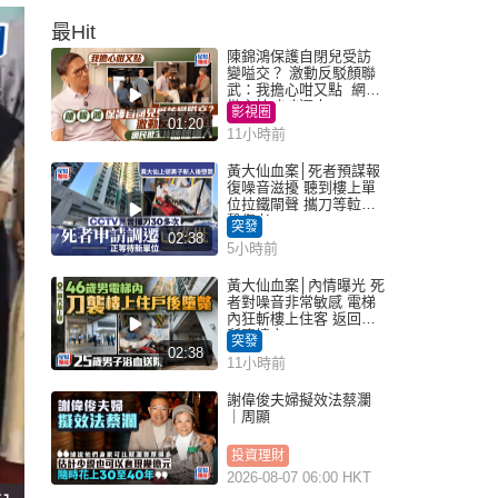
最Hit
陳錦鴻保護自閉兒受訪
變嗌交？ 激動反駁顏聯
武：我擔心咁又點 網民
批主持咄咄逼人
影視圈
01:20
11小時前
黃大仙血案│死者預謀報
復噪音滋擾 聽到樓上單
位拉鐵閘聲 攜刀等𨋢伏
擊傷者
突發
02:38
5小時前
黃大仙血案│內情曝光 死
者對噪音非常敏感 電梯
內狂斬樓上住客 返回住
所墮樓亡
突發
02:38
11小時前
謝偉俊夫婦擬效法蔡瀾
｜周顯
投資理財
2026-08-07 06:00 HKT