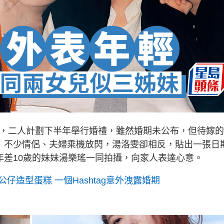
功，二人計劃下半年舉行婚禮，雖然婚期未公布，但待嫁
0」不少情侶、夫婦乘機放閃，湯洛雯卻相反，貼出一張日
年差10歲的妹妹湯樂瑤一同拍攝，向家人表達心意。
仔造型蛋糕 一個Hashtag意外洩露婚期