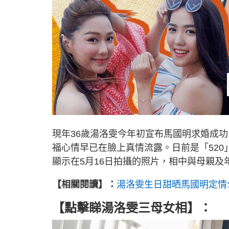
現年36歲湯洛雯今年初宣布馬國明求婚成
福心情早已在臉上真情流露。日前是「52
顯示在5月16日拍攝的照片，相中與母親及
【相關閱讀】：
湯洛雯生日甜晒馬國明定情公
【點擊睇
湯洛雯三母女相
】：