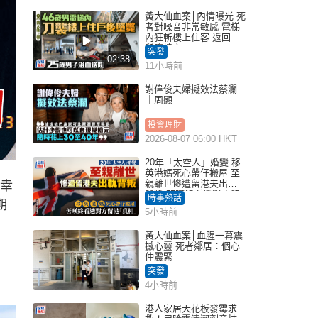
黃大仙血案│內情曝光 死
者對噪音非常敏感 電梯
內狂斬樓上住客 返回住
所墮樓亡
突發
02:38
11小時前
謝偉俊夫婦擬效法蔡瀾
｜周顯
投資理財
2026-08-07 06:00 HKT
20年「太空人」婚變 移
英港媽死心帶仔搬屋 至
親離世慘遭留港夫出軌
的幸
背叛 苦嘆終看透對方留
時事熱話
期
港「真相」｜Juicy叮
5小時前
黃大仙血案│血腥一幕震
撼心靈 死者鄰居：個心
仲震緊
突發
4小時前
港人家居天花板發霉求