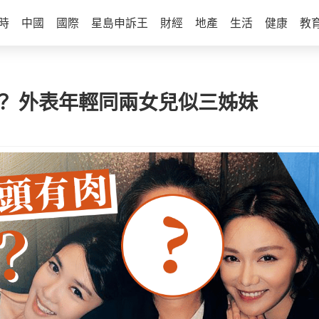
時
中國
國際
星島申訴王
財經
地產
生活
健康
教
？ 外表年輕同兩女兒似三姊妹