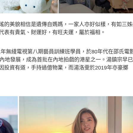
瑤的美貌相信是遺傳自媽媽，一家人亦好似樣，有如三姊
代表有貴氣、財運好，有旺夫運，屬於福相。
81年無綫電視第八期藝員訓練班學員，於80年代在邵氏電
往內地發展，成為首批在內地拍戲的港星之一。湯鎮宗早
投資有道，手持過億物業，而湯洛雯於2019年亦豪擲