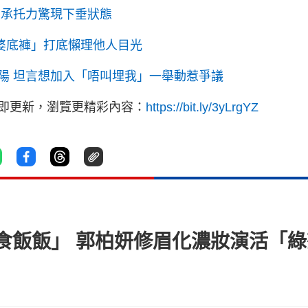
欠承托力驚現下垂狀態
婆底褲」打底懶理他人目光
陽 坦言想加入「唔叫埋我」一舉動惹爭議
立即更新，瀏覽更精彩內容：
https://bit.ly/3yLrgYZ
食飯飯」 郭柏妍修眉化濃妝演活「綠