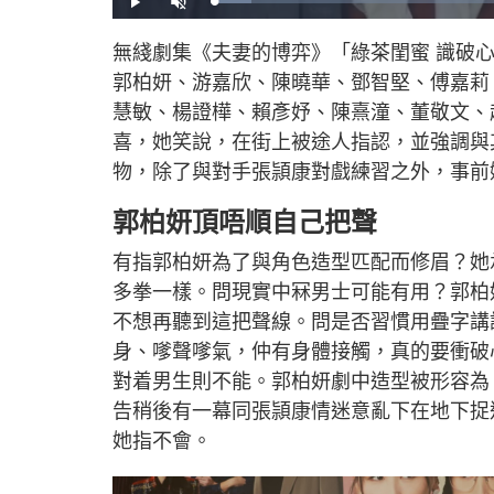
L
P
U
o
l
n
a
a
m
d
y
u
無綫劇集《夫妻的博弈》「綠茶閨蜜 識破
e
t
d
e
:
郭柏妍、游嘉欣、陳曉華、鄧智堅、傅嘉莉
6
.
1
慧敏、楊證樺、賴彥妤、陳熹潼、董敬文、
2
%
喜，她笑說，在街上被途人指認，並強調與
物，除了與對手張頴康對戲練習之外，事前
郭柏妍頂唔順自己把聲
有指郭柏妍為了與角色造型匹配而修眉？她
多拳一樣。問現實中冧男士可能有用？郭柏
不想再聽到這把聲線。問是否習慣用疊字講
身、嗲聲嗲氣，仲有身體接觸，真的要衝破
對着男生則不能。郭柏妍劇中造型被形容為
告稍後有一幕同張頴康情迷意亂下在地下捉
她指不會。