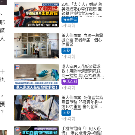
F
20年「太空人」婚變 移
u
l
英港媽死心帶仔搬屋 至
l
親離世慘遭留港夫出軌
、
s
c
背叛 苦嘆終看透對方留
時事熱話
r
邢
港「真相」｜Juicy叮
e
5小時前
e
n
驚
黃大仙血案│血腥一幕震
人
撼心靈 死者鄰居：個心
仲震緊
突發
4小時前
港人家居天花板發霉求
十
救！用除霉清潔劑竟抹
到一撻撻 網民3招教清潔
也
+保養 本地油漆品牌曾提
生活百科
醒勿用1物防變色
7小時前
，
黃大仙血案│死傷者曾為
噪音爭執 25歲青年身中
預
逾10刀重創 警列企圖謀
殺及自殺案
？
突發
6小時前
手機無電陷「世紀大恐
慌」 港女崩潰憶中環街