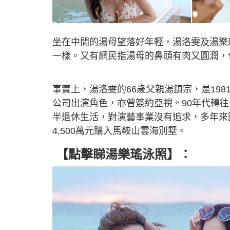
坐在中間的湯母望落好年輕，湯洛雯及湯樂
一樣。又有網民指湯母的鼻頭有肉又圓潤，
事實上，湯洛雯的66歲父親湯鎮宗，是19
公司出演角色，亦曾簽約亞視。90年代轉
半退休生活，對演藝事業沒有追求，多年來因
4,500萬元購入馬鞍山雲海別墅。
【點擊睇湯樂瑤泳照】：