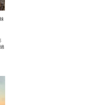
妹
影
已過