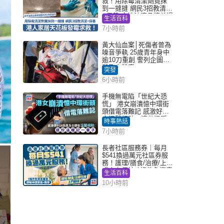
救！用除霉清潔劑竟抹
到一撻撻 網民3招教清潔
+保養 本地油漆品牌曾提
生活百科
醒勿用1物防變色
7小時前
黃大仙血案│死傷者曾為
噪音爭執 25歲青年身中
逾10刀重創 警列企圖謀
殺及自殺案
突發
6小時前
手機無電陷「世紀大恐
慌」 港女崩潰憶中環街
頭借電落難記 感激好心
人溫馨相助：這份溫暖
時事熱話
記一輩子｜Juicy叮
7小時前
長者社區服務券｜每月
$541換過萬元社區券服
務！護理/膳食/治療/上門
或中心任揀 1條件免資產
生活百科
審查（附申請資格及教
10小時前
學）