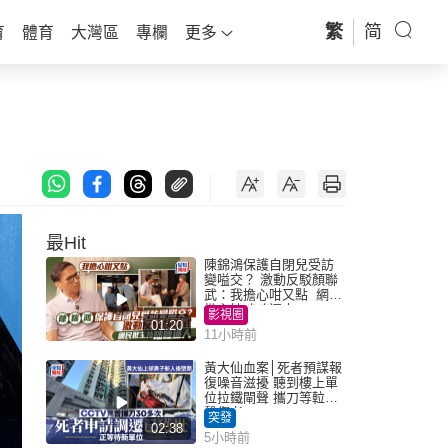
繁
简
育
體育
大灣區
專欄
更多
最Hit
陳錦鴻保護自閉兒受訪
變嗌交？ 激動反駁顏聯
武：我擔心咁又點 網民
批主持咄咄逼人
影視圈
01:20
11小時前
黃大仙血案│死者預謀報
復噪音滋擾 聽到樓上單
位拉鐵閘聲 攜刀等𨋢伏
擊傷者
突發
02:38
5小時前