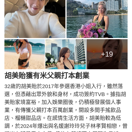
+19
胡美貽獲有米父親打本創業
32歲的胡美貽於2017年參選香港小姐入行，雖然落
選，但憑藉出眾外貌和身材，成功簽約TVB。據指胡
美貽家境富裕，加入娛樂圈後，仍積極發展個人事
業，有傳獲父親打本百萬創業，開設多間手搖飲品
店、榴槤甜品店。在感情生活方面，胡美貽較為低
調，於2024年爆出與名媛謝玲玲兒子林孝賢相戀，曾