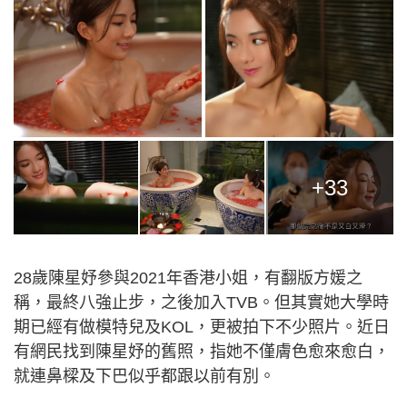
+33
28歲陳星妤參與2021年香港小姐，有翻版方媛之
稱，最終八強止步，之後加入TVB。但其實她大學時
期已經有做模特兒及KOL，更被拍下不少照片。近日
有網民找到陳星妤的舊照，指她不僅膚色愈來愈白，
就連鼻樑及下巴似乎都跟以前有別。