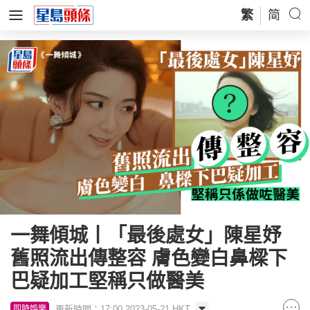
繁
简
一舞傾城丨「最後處女」陳星妤
舊照流出傳整容 膚色變白鼻樑下
巴疑加工堅稱只做醫美
更新時間：17:00 2023-05-21 HKT
即時娛樂