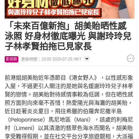
「未來百億新抱」胡美貽晒性感
泳照 好身材徹底曝光 與謝玲玲兒
子林孝賢拍拖已見家長
更新時間：19:00 2026-07-25 HKT
影視圈
前港姐胡美貽近年憑節目《港女野人》，以性感形象
入屋，不過更引人關注的是她與名媛謝玲玲兒子林孝
賢的戀情。胡美貽對待感情事較為低調，但在晒性感
照方面則向來毫不吝惜！熱愛陽光與海灘的胡美貽，
近日趁著炎炎夏日，飛往希臘的伯羅奔尼撒半島
（Peloponnese）馬尼地區（Mani），該處的利梅尼
村（Limeni）以其清澈的翡翠色海水而聞名。胡美貽
享受難得假期，並在社交平台分享旅遊靚相，大派福