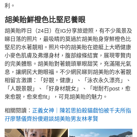
利。
胡美貽鮮橙色比堅尼養眼
胡美貽昨日（24日）在IG分享旅遊照，有不少風景及
睇日落的照片，最吸睛的莫過於胡美貽身穿鮮橙色比
堅尼的水著靚相。照片中的胡美貽在遊艇上大晒健康
小麥色肌膚及弗爆身材，腹部線條結實，展現零贅肉
的完美體態。胡美貽對著鏡頭單眼甜笑，充滿陽光氣
息，讓網民大飽眼福。不少網民睇到胡美貽的水著靚
相留言激讚：「好靚，健康」、「泳衣永久漂亮」、
「人靚景靚」、「好身材靚女」、「咁耐冇post，愈
來愈靚，愈來愈fit」，可見胡美貽的魅力。
相關閱讀：
正義女神｜陳若思拍殺貓戲怕被千夫所指
孖廖慧儀齊扮傻避談胡美貽男友林孝賢