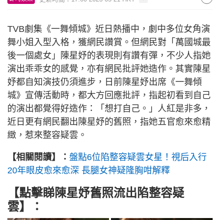
TVB劇集《一舞傾城》近日熱播中，劇中多位女角演
舞小姐入型入格，獲網民讚賞。但網民對「萬國城最
後一個處女」陳星妤的表現則有讚有彈，不少人指她
演出乖乖女的感覺，亦有網民批評她造作。其實陳星
妤都自知演技仍須進步，日前陳星妤出席《一舞傾
城》宣傳活動時，都大方回應批評，指起初看到自己
的演出都覺得好造作：「想打自己。」人紅是非多，
近日更有網民翻出陳星妤的舊照，指她五官愈來愈精
緻，惹來整容疑雲。
【相關閱讀】：
盤點6位陷整容疑雲女星！視后入行
20年眼皮愈來愈深 長腿女神疑隆胸咁解釋
【點擊睇陳星妤舊照流出陷整容疑
雲】：