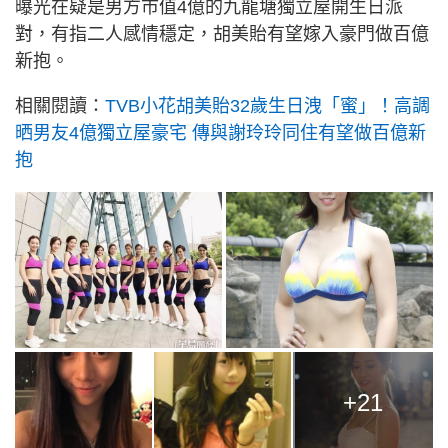
曝光在疑是男方市值4億的九龍塘獨立屋開生日派
對，有指二人感情穩定，胡美貽有望嫁入豪門做百億
新抱。
相關閱讀：
TVB小花胡美貽32歲生日洩「蜜」！高調
晒男友4億獨立屋豪宅 傳與謝玲玲同住有望做百億新
抱
+21