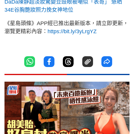
DaDa陳靜超淡妝驚變豆豉眼被嘲似「表哥」 急晒
34E谷胸艷妝照力挽女神地位
《星島頭條》APP經已推出最新版本，請立即更新，
瀏覽更精彩內容：
https://bit.ly/3yLrgYZ