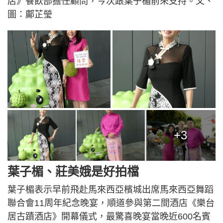
店》餐飲部擔任顧問，今次跟葉子楣前來支持。文、
圖：鄺芷瑩
+3
葉子楣、莊美娥是好拍檔
葉子楣表示早前飛赴馬來西亞檳城出席馬來西亞舞蹈
聯合會11周年紀念晚宴，順道參與第二間酒店《樂台
居古蹟酒店》開幕儀式，最驚喜晚宴當晚近600名賓