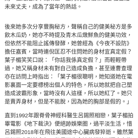
未來丈夫，成為了當年的熱話。
後來她多次分享豐胸秘方，聲稱自己的健美秘方是多
飲木瓜奶，她亦不時提及青木瓜燉鮮魚的健美功效，
但依然不能阻止謠傳發酵，她曾經為《今夜不設防》
擔任嘉賓，當時連倪匡忍不住問她的身材宜真定假？
葉子楣笑笑口說：「你話我係真定假？」而輕輕帶
過，她又稱身材未有對自己造成負擔，甚至連曹查理
亦在訪問上時指出：「葉子楣很聰明，她知道她在電
影裏面一定要標榜出個人的特色，所以她就把自己塑
造成波霸形象，當時沒有人這樣，所以她紅了。她只
是賣弄身材，但是不能脫，因為她的胸部是假的。」
直到1992年跟脊骨神經科醫生呂錫照相戀，葉子楣拍
畢電影《地下裁決》便絕跡娛樂圈，過平淡生活，惜
呂錫照2018年在飛往美國途中心臟病發猝逝。雖然葉