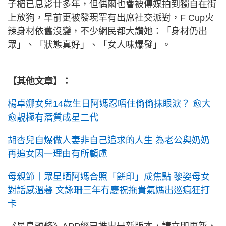
子楣已息影廿多年，但偶爾也會被傳媒拍到獨自在街
上放狗，早前更被發現罕有出席社交派對，F Cup火
辣身材依舊沒變，不少網民都大讚她：「身材仍出
眾」、「狀態真好」、「女人味爆發」。
【其他文章】：
楊卓娜女兒14歲生日阿媽忍唔住偷偷抹眼淚？ 愈大
愈靚極有潛質成星二代
胡杏兒自爆做人妻非自己追求的人生 為老公與奶奶
再追女因一理由有所顧慮
母親節丨眾星晒阿媽合照「餅印」成焦點 黎姿母女
對話感溫馨 文詠珊三年冇慶祝拖貴氣媽出巡瘋狂打
卡