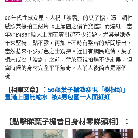
90年代性感女星、人稱「波霸」的葉子楣，憑一輯性
感照兼接拍三級片《玉蒲團之偷情寶鑑》而爆紅，當
年她的36F驕人上圍確實引起不少話題，尤其是她多
年來堅持三點不露，再加上不時有整容的新聞爆出，
當然惹來不少好色之士窺探。近日有網民瘋傳，葉子
楣未成為「波霸」之前，曾於亞視拍過不少劇集，但
當時候的身材完全平平無奇，人前人後簡直是兩個
樣！
【相關文章】：
56歲葉子楣激瘦現「樹根頸」
豐滿上圍無縮水 被4男包圍一人面紅紅
【點擊睇葉子楣昔日身材零睇頭相】：