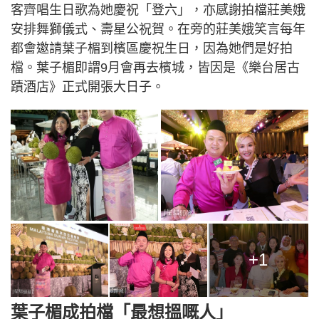
客齊唱生日歌為她慶祝「登六」，亦感謝拍檔莊美娥
安排舞獅儀式、壽星公祝賀。在旁的莊美娥笑言每年
都會邀請葉子楣到檳區慶祝生日，因為她們是好拍
檔。葉子楣即謂9月會再去檳城，皆因是《樂台居古
蹟酒店》正式開張大日子。
+1
葉子楣成拍檔「最想搵嘅人」