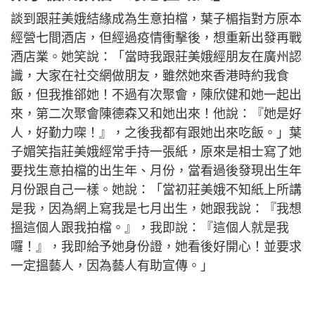
談到跟莊美娥結緣成為生意拍檔，葉子楣指對方原本
經營七間酒店，但經過疫情衝擊後，想重新出發再戰
酒店業。她笑說：「當時我跟莊美娥經朋友在廣州認
識，大家在社交網做朋友，雖然她來香港時約我食
飯，但我推郤她！不過有次聚會，陳欣健和她一起出
來，第二次聚會陳德森又和她出來！他說：『她是好
人，好勤力㗎！』，之後我都有跟她出來吃飯。」葉
子媚笑指莊美娥經常手持一張紙，原來是相士寫了她
要找生意拍檔的出生年、月份，當看過後發現出生年
月份跟自己一樣。她說：「當初莊美娥不知紙上所講
是我，因為網上寫我是七月出生，她跟我說：『我想
搵這個人跟我拍檔。』，我即說：『這個人就是我
囉！』，我即給予她身份證，她看後好開心！並要求
一定搵藝人，因為藝人有助宣傳。」