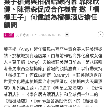
葉子楣揭與拍檔結緣內幕 靠陳欣
健、陳德森促成合作機會 邀「榴
槤王子」何偉誠為榴槤酒店擔任
顧問
更新時間：12:15 2026-07-07 HKT
影視圈
葉子楣（Amy）近年獲馬來西亞生意合夥人莊美娥邀
請下於檳城投資酒店業，由幕前轉戰商界化身成女強
人。葉子楣（Amy）與拍檔莊美娥日前為「第八屆唯
港薈馬來西亞榴槤節」首場的頒獎嘉賓，以行動支持
「榴槤王子」何偉誠師傅（Danny）。莊美娥透露在
世界文化遺產檳城喬治市古蹟區以《檳城四大天凰酒
店》系列為主題，打造了《明星之家酒店》、《愛情
巷酒店》、《樂台居古蹟酒店》和全球獨一無二的
《榴槤酒店》，Danny並會為她們旗下的《榴槤酒