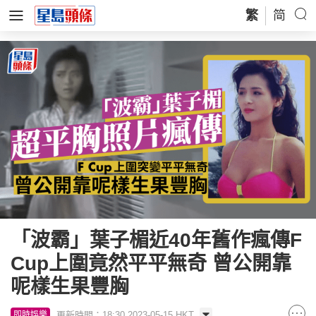
繁
简
「波霸」葉子楣近40年舊作瘋傳F
Cup上圍竟然平平無奇 曾公開靠
呢樣生果豐胸
更新時間：18:30 2023-05-15 HKT
即時娛樂