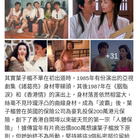
+31
其實葉子楣不單在初出道時，1985年有份演出的亞視
劇集《諸葛亮》身材零睇頭，其後1987年在《胭脂
淚》和《香港情》的演出上，身材落差依然相當大，
絲毫不見玲瓏浮凸的曲線身材。成為「波霸」後，葉
子楣曾在英國的保險公司為豪乳投保200萬港元保
險，創下了香港自開埠以來破天荒的第一宗「人體保
險」！據傳當年有片商出價800萬想讓葉子楣放下原
則，但她始終不為所動，堅持將這3個私密部位留給