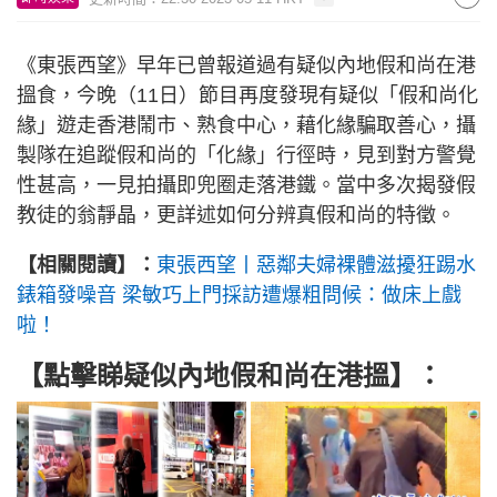
《東張西望》早年已曾報道過有疑似內地假和尚在港
搵食，今晚（11日）節目再度發現有疑似「假和尚化
緣」遊走香港鬧市、熟食中心，藉化緣騙取善心，攝
製隊在追蹤假和尚的「化緣」行徑時，見到對方警覺
性甚高，一見拍攝即兜圈走落港鐵。當中多次揭發假
教徒的翁靜晶，更詳述如何分辨真假和尚的特徵。
【相關閱讀】：
東張西望丨惡鄰夫婦裸體滋擾狂踢水
錶箱發噪音 梁敏巧上門採訪遭爆粗問候：做床上戲
啦！
【點擊睇疑似內地假和尚在港搵】：