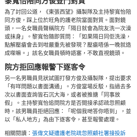
黎寬怡陪同方俊登門對質
為了討回公道，《東張西望》攝製隊及主持黎寬怡陪
同方俊，踩上位於旺角的護老院當面對質。面對鏡
頭，一名女職員聲稱院方「隔日就會為院友洗一次澡
或抹身」。黎寬怡隨即質問：「如果隔日同佢洗澡，
點解壓瘡會去到咁嚴重先被發現？壓瘡唔係一晚就造
成㗎嘛。」該名女職員頓時語塞，不敢直視鏡頭。
院方拒回應報警下逐客令
另一名男職員見狀試圖打發方俊及攝製隊，提出要求
「有咩問題以書面溝通」。方俊當場反駁，指過去多
次以書面查詢皆石沉大海，或者被推搪「同事放
假」。主持黎寬怡追問院方是否間接承認疏忽照顧
時，該男職員拒絕回應：「呢個我哋答你唔到」，並
以「私人地方」為由下逐客令，甚至報警處理。
相關閱讀：
張偉文疑遭護老院疏忽照顧社署接投訴