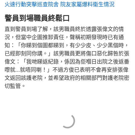
火速行動突擊巡查院舍 院友家屬爆料衞生情況
警員到場職員終鬆口
直到警員到場了解，該男職員終於透露張偉文的情
況，但當中企圖推卸責任，聲稱初期發現時已有通
知：「你睇到個圖都睇到，有少少皮、少少黑個時，
已經即刻同你講。」該男職員更將傷口惡化歸咎於張
偉文：「我哋睇返紀錄，係因為佢嗰日出院之後返番
嚟就...就唔同喇！」不過方俊已表明不會再安排張偉
文返回該護老院，並希望政府的相關部門對護老院密
切監管。