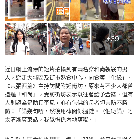
+39
近日網上流傳的短片拍攝到有兩名穿和尚袈裟的男
人，遊走大埔區及街市熟食中心，向食客「化緣」。
《東張西望》主持訪問附近街坊，原來有不少人都曾
遇過「和尚」，受訪街坊表示以往會給予金錢，但有
人則認為是助長歪風，亦有信佛的長者坦言防不勝
防：「講幾句嘢，然後用砵問你攞錢。（佢哋講）唔
太清淅廣東話，我覺得係內地落嚟。」