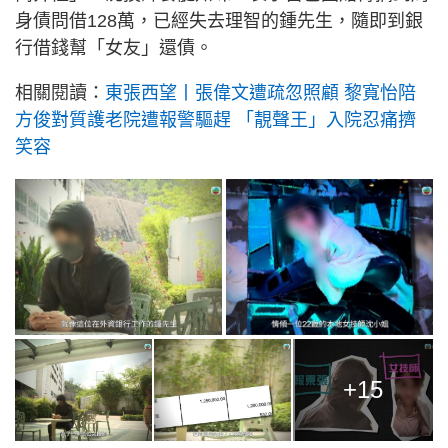
身債問借128萬，已經失去理智的鍾先生，隨即到銀
行借錢幫「女友」還債。
相關閱讀：
東張西望丨張偉文遭疏忽照顧 黎寬怡陪
方俊對質護老院遭報警驅趕 「靚聲王」入院忍痛擠
笑容
+15