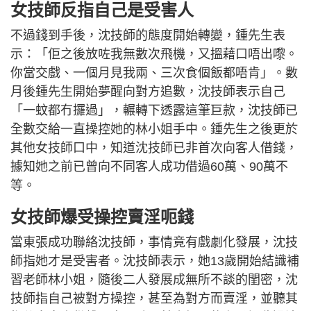
女技師反指自己是受害人
不過錢到手後，沈技師的態度開始轉變，鍾先生表
示：「佢之後放咗我無數次飛機，又搵藉口唔出嚟。
你當交戲、一個月見我兩、三次食個飯都唔肯」。數
月後鍾先生開始夢醒向對方追數，沈技師表示自己
「一蚊都冇攞過」，輾轉下透露這筆巨款，沈技師已
全數交給一直操控她的林小姐手中。鍾先生之後更於
其他女技師口中，知道沈技師已非首次向客人借錢，
據知她之前已曾向不同客人成功借過60萬、90萬不
等。
女技師爆受操控賣淫呃錢
當東張成功聯絡沈技師，事情竟有戲劇化發展，沈技
師指她才是受害者。沈技師表示，她13歲開始結識補
習老師林小姐，隨後二人發展成無所不談的閨密，沈
技師指自己被對方操控，甚至為對方而賣淫，並聽其