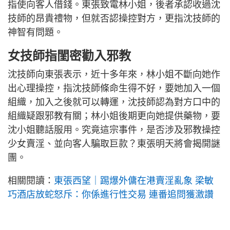
指使向客人借錢。東張致電林小姐，後者承認收過沈
技師的昂貴禮物，但就否認操控對方，更指沈技師的
神智有問題。
女技師指閨密勸入邪教
沈技師向東張表示，近十多年來，林小姐不斷向她作
出心理操控，指沈技師條命生得不好，要她加入一個
組織，加入之後就可以轉運，沈技師認為對方口中的
組織疑跟邪教有關；林小姐後期更向她提供藥物，要
沈小姐聽話服用。究竟這宗事件，是否涉及邪教操控
少女賣淫、並向客人騙取巨款？東張明天將會揭開謎
團。
相關閱讀：
東張西望｜踢爆外傭在港賣淫亂象 梁敏
巧酒店放蛇怒斥：你係進行性交易 連番追問獲激讚