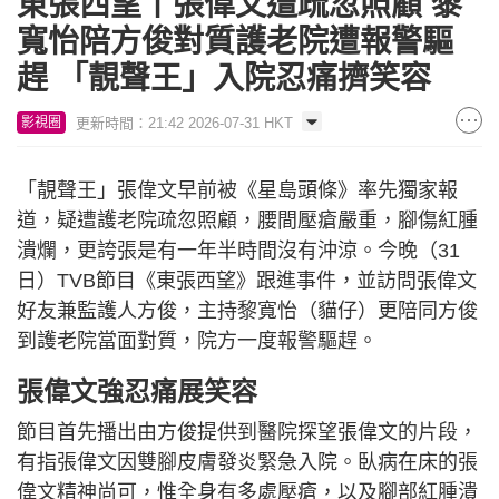
東張西望丨張偉文遭疏忽照顧 黎
寬怡陪方俊對質護老院遭報警驅
趕 「靚聲王」入院忍痛擠笑容
更新時間：21:42 2026-07-31 HKT
影視圈
「靚聲王」張偉文早前被《星島頭條》率先獨家報
道，疑遭護老院疏忽照顧，腰間壓瘡嚴重，腳傷紅腫
潰爛，更誇張是有一年半時間沒有沖涼。今晚（31
日）TVB節目《東張西望》跟進事件，並訪問張偉文
好友兼監護人方俊，主持黎寬怡（貓仔）更陪同方俊
到護老院當面對質，院方一度報警驅趕。
張偉文強忍痛展笑容
節目首先播出由方俊提供到醫院探望張偉文的片段，
有指張偉文因雙腳皮膚發炎緊急入院。臥病在床的張
偉文精神尚可，惟全身有多處壓瘡，以及腳部紅腫潰