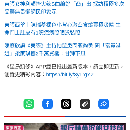
東張女神利穎怡火辣S曲線好「凸」出 採訪積極多次
受襲無畏懼網民印象深
東張西望丨陳瑞菱裸色小背心激凸食燒賣極吸睛 生
命鬥士肚皮有1呎疤痕照晒泳裝照
陳庭欣讚《東張》主持拍鼠患問題夠勇 聞「富貴港
姐」梁家琪擲2千萬買樓：甘拜下風
《星島頭條》APP經已推出最新版本，請立即更新，
瀏覽更精彩內容：
https://bit.ly/3yLrgYZ