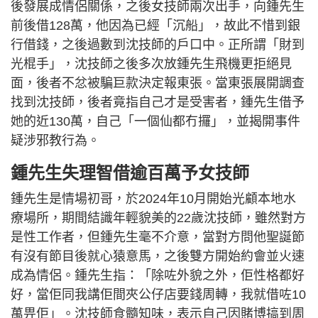
後發展成情侶關係，之後女技師兩次出手，向鍾先生
前後借128萬，他因為已經「沉船」，故此不惜到銀
行借錢，之後過數到沈技師的戶口中。正所謂「財到
光棍手」，沈技師之後多次放鍾先生飛機更拒絕見
面，後者不忿被騙巨款決定報東張。當東張展開調查
找到沈技師，後者竟指自己才是受害者，鍾先生借予
她的近130萬，自己「一個仙都冇攞」，並揭開事件
疑涉邪教行為。
鍾先生失理智借逾百萬予女技師
鍾先生是情場初哥，於2024年10月開始光顧本地水
療場所，期間結識年輕貌美的22歲沈技師，雖然對方
是性工作者，但鍾先生毫不介意，當對方問他聖誕節
有沒有節目後就心猿意馬，之後雙方開始約會並火速
成為情侶。鍾先生指：「除咗外貌之外，佢性格都好
好，當佢同我講佢間夾公仔店要錢周轉，我就借咗10
萬畀佢」。沈技師食髓知味，表示自己因賭博搞到周