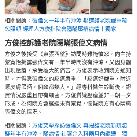
相關閱讀：
張偉文一年半冇沖涼 疑遭護老院嚴重疏
忽照顧 經理人方俊指院舍隱瞞壓瘡病情丨獨家
方俊控訴護老院隱瞞張偉文病情
方俊之後接受《東張西望》訪問時難掩憤怒，向主持
黎寬怡揭露張偉文有一年半時間沒有沖涼，又因身體
出現壓瘡，承受極大的痛苦。方俊表示收到院方通知
時，才得悉張偉文的壓瘡嚴重：「壓瘡好嚴重，附近
嘅皮膚黑晒，個窿都幾大。」經專科醫生診斷後，證
實情況嚴重且帶有細菌。方俊質疑壓瘡並非一朝一夕
形成，為何院方會遲遲未有察覺，懷疑院方有心隱瞞
張偉文的情況。
相關閱讀：
方俊突擊探訪張偉文 再揭護老院新疏忽
疑年半冇沖涼、瞞病情 社署介入料兩月內調遷丨獨