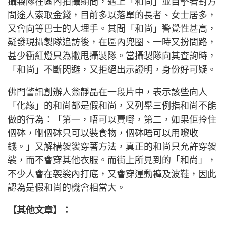
攝製隊在區內拍攝期間，遇上「和尚」並目擊者對方
問途人索取金錢，目前多以落單的長者、女士居多，
又會向等巴士的人埋手。其間「和尚」警覺性甚高，
疑發現攝製隊追訪後，在區內兜圈、一時又扮問路，
甚少衝紅燈只為撇甩攝製隊。當攝製隊向其查詢時，
「和尚」不斷閃避，又拒絕出示證明，身份好可疑。
佛門警訊創辦人翁靜晶在一段片中，表示該些向人
「化緣」的和尚都是假和尚，又列舉三例指和尚不能
做的行為：「第一，唔可以賣嘢，第二，如果佢拎住
個砵，嗰個砵只可以裝食物，個砵唔可以用嚟收
錢。」又解構袈裟穿著方法，真正的和尚只允許穿袈
裟，而不會穿其他衣服。而街上所見到的「和尚」，
不少人會在袈裟內打底，又會穿運動褲及波鞋，因此
認為是假和尚的機會相當大。
【其他文章】：