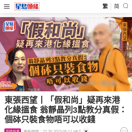
繁
简
東張西望丨「假和尚」疑再來港
化緣搵食 翁靜晶列3點教分真假：
個砵只裝食物唔可以收錢
更新時間：22:30 2023-05-11 HKT
即時娛樂