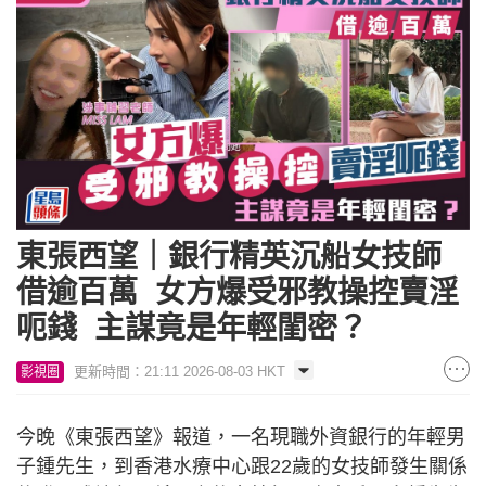
東張西望｜銀行精英沉船女技師
借逾百萬 女方爆受邪教操控賣淫
呃錢 主謀竟是年輕閨密？
更新時間：21:11 2026-08-03 HKT
影視圈
今晚《東張西望》報道，一名現職外資銀行的年輕男
子鍾先生，到香港水療中心跟22歲的女技師發生關係