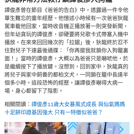
譚俊彥曾在節目《爸爸的告白》中，透露過一件令他
畢生難忘的童年經歷。他憶述小時候有一次爸爸狄龍
駕車載他回家，當時收音機正播放著一則突發新聞，
但年幼貪玩的譚俊彥，卻硬要將兒歌卡式帶塞入機中
播放。在來來回回幾次的「拉鋸」後，狄龍終於忍不
住對兒子下達最後通牒：「你再撳我就鎖你入狗籠裏
面！」當時的譚俊彥，大概以為爸爸只是嚇唬他，於
是繼續按下了播放鍵。沒想到，回到家中，狄龍真的
將兒子與家中飼養的都柏文犬，一同鎖在籠中長達半
個多小時。這段恐怖的經歷，讓譚俊彥嚇得大病一
場，身心都留下了陰影。
相關閱讀：
譚俊彥11歲大女暴風式成長 與仙氣媽媽
十足餅印證基因強大 只有一特徵似爸爸？