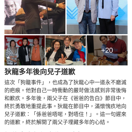
+20
狄龍多年後向兒子道歉
這次「狗籠事件」，也成為了狄龍心中一道永不磨滅
的疤痕。他對自己一時衝動的嚴苛做法感到非常後悔
和歉疚。多年後，兩父子在《爸爸的告白》節目中，
終於勇敢地重提此事。狄龍在節目中，滿懷愧疚地向
兒子道歉：「係爸爸唔啱，對唔住！」。這一句遲來
的道歉，終於解開了兩父子埋藏多年的心結。