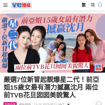
繁
简
嚴選7位新冒起靚爆星二代！前亞
姐15歲女最有潛力撼贏沈月 兩位
前TVB花旦囡囡美貌驚人
更新時間：13:15 2023-05-12 HKT
即時娛樂