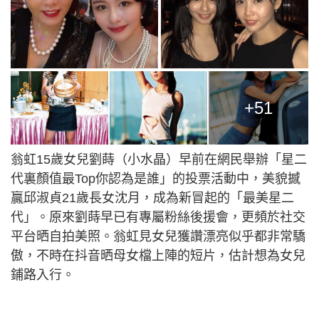
+51
翁虹15歲女兒劉蒔（小水晶）早前在網民舉辦「星二
代裏顏值最Top你認為是誰」的投票活動中，美貌撼
贏邱淑貞21歲長女沈月，成為新冒起的「最美星二
代」。原來劉蒔早已有專屬粉絲後援會，更頻於社交
平台晒自拍美照。翁虹見女兒獲讚漂亮似乎都非常驕
傲，不時在抖音晒母女檔上陣的短片，估計想為女兒
鋪路入行。