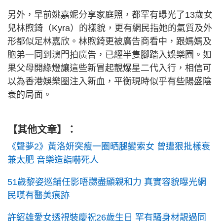
另外，早前姚嘉妮分享家庭照，都罕有曝光了13歲女
兒林煦錡（Kyra）的樣貌，更有網民指她的氣質及外
形都似足林嘉欣。林煦錡更被廣告商看中，跟媽媽及
胞弟一同到澳門拍廣告，已經半隻腳踏入娛樂圈。如
果父母開綠燈讓這些新冒起靚爆星二代入行，相信可
以為香港娛樂圈注入新血，平衡現時似乎有些陽盛陰
衰的局面。
【其他文章】：
《聲夢2》黃洛妍突瘦一圈晒腿變索女 曾遭狠批樣衰
兼太肥 音樂造詣嚇死人
51歲黎姿巡舖任影唔嬲盡顯親和力 真實容貌曝光網
民嘆有醫美痕跡
許紹雄愛女透視裝慶祝26歲生日 罕有騷身材靚過同