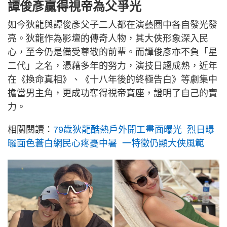
譚俊彥贏得視帝為父爭光
如今狄龍與譚俊彥父子二人都在演藝圈中各自發光發
亮。狄龍作為影壇的傳奇人物，其大俠形象深入民
心，至今仍是備受尊敬的前輩。而譚俊彥亦不負「星
二代」之名，憑藉多年的努力，演技日趨成熟，近年
在《換命真相》、《十八年後的終極告白》等劇集中
擔當男主角，更成功奪得視帝寶座，證明了自己的實
力。
相關閱讀：
79歲狄龍酷熱戶外開工畫面曝光 烈日曝
曬面色蒼白網民心疼憂中暑 一特徵仍顯大俠風範