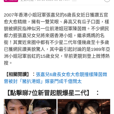
2007年香港小姐冠軍張嘉兒的6歲長女近日獲讚五官
愈大愈精緻，擁有一雙笑眼、鼻高又有瓜子口面，樣
貌被網民指神似另一位前港姐冠軍陳茵媺。不少網民
都力捱張嘉兒女兒將來選香港小姐，繼承媽媽的名
銜！其實近來圈中都有不少星二代年僅幾歲至十多歲
已獲網民讚美貌驚人，其中最引起討論的是1989年亞
洲小姐冠軍翁虹的15歲女兒，早前更靚到登上微博熱
搜。
【相關閱讀】：
張嘉兒6歲長女愈大愈靚撞樣陳茵媺
曾被封「豬扒港姐」嫁豪門成千億闊太
【點擊睇7位新冒起靚爆星二代】 ：