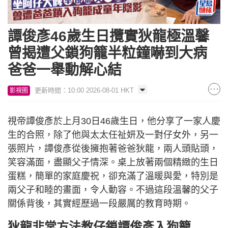
譚俊彥46歲生日攬實狄龍極溫馨
曾揭遭父鎖狗籠半粒鐘嚇到大病
爸爸一舉動解心結
更新時間：10:00 2026-08-01 HKT
影視圈
視帝譚俊彥於上月30日46歲生日，他分享了一家人慶
生的合照，除了他與太太任祉妍及一對仔女外，另一
張照片，譚俊彥從後擁抱著爸爸狄龍，兩人頭貼頭，
笑容滿面，盡顯父子情深。桌上放著兩個精緻的生日
蛋糕，簡單的家庭慶祝，卻充滿了溫暖與愛，特別是
兩父子和睦的畫面，令人動容。不過這段溫馨的父子
關係背後，其實經歷過一段嚴厲的教育時期。
狄龍非常方法教仔鎖譚俊彥入狗籠