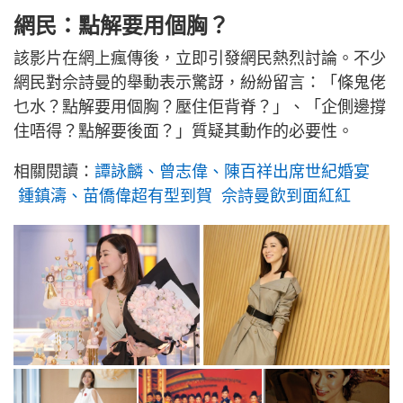
網民：點解要用個胸？
該影片在網上瘋傳後，立即引發網民熱烈討論。不少
網民對佘詩曼的舉動表示驚訝，紛紛留言：「條鬼佬
乜水？點解要用個胸？壓住佢背脊？」、「企側邊撐
住唔得？點解要後面？」質疑其動作的必要性。
相關閱讀：
譚詠麟、曾志偉、陳百祥出席世紀婚宴
鍾鎮濤、苗僑偉超有型到賀 佘詩曼飲到面紅紅