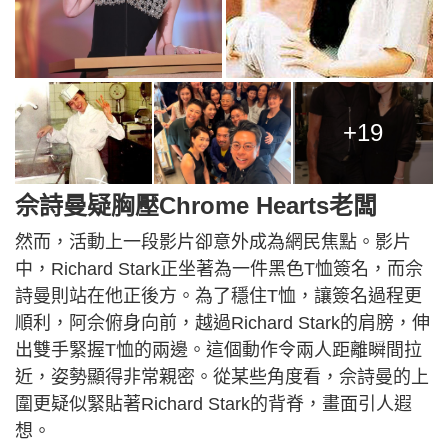
+19
佘詩曼疑胸壓Chrome Hearts老闆
然而，活動上一段影片卻意外成為網民焦點。影片
中，Richard Stark正坐著為一件黑色T恤簽名，而佘
詩曼則站在他正後方。為了穩住T恤，讓簽名過程更
順利，阿佘俯身向前，越過Richard Stark的肩膀，伸
出雙手緊握T恤的兩邊。這個動作令兩人距離瞬間拉
近，姿勢顯得非常親密。從某些角度看，佘詩曼的上
圍更疑似緊貼著Richard Stark的背脊，畫面引人遐
想。