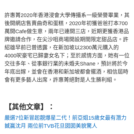
許惠菁2020年香港浸會大學傳播系一級榮譽畢業，其
後開網店售賣曲奇和蛋糕，2020年初獲爸爸打本700
萬開Cafe做生意，兩年已連開三店，近期更獲香港品
牌邀請合作，在尖沙咀商場開設期間限定甜品店。許
紹雄早前已曾透露，在新加坡以2300萬元購入的
4000呎豪宅已歸妻女名下；至於感情方面，她有一位
交往多年、從事銀行業的未婚夫Shane，預計將於今
年底出嫁，並會在香港和新加坡都會擺酒，相信屆時
會有更多藝人出席，許惠菁絕對是人生勝利組。
【其他文章】：
嚴選7位新冒起靚爆星二代！前亞姐15歲女最有潛力
撼贏沈月 兩位前TVB花旦囡囡美貌驚人