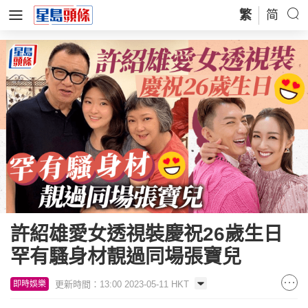
繁
简
許紹雄愛女透視裝慶祝26歲生日
罕有騷身材靚過同場張寶兒
更新時間：13:00 2023-05-11 HKT
即時娛樂