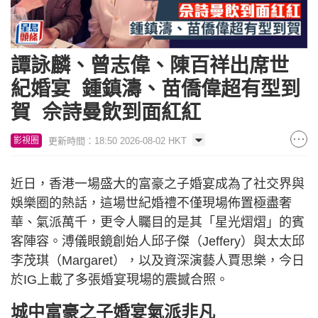
譚詠麟、曾志偉、陳百祥出席世
紀婚宴 鍾鎮濤、苗僑偉超有型到
賀 佘詩曼飲到面紅紅
更新時間：18:50 2026-08-02 HKT
影視圈
近日，香港一場盛大的富豪之子婚宴成為了社交界與
娛樂圈的熱話，這場世紀婚禮不僅現場佈置極盡奢
華、氣派萬千，更令人矚目的是其「星光熠熠」的賓
客陣容。溥儀眼鏡創始人邱子傑（Jeffery）與太太邱
李茂琪（Margaret），以及資深演藝人賈思樂，今日
於IG上載了多張婚宴現場的震撼合照。
城中富豪之子婚宴氣派非凡