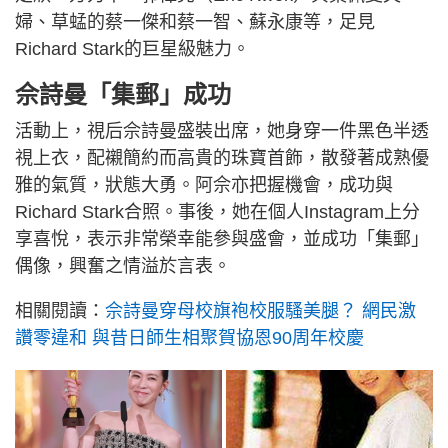
婦、草蜢的蔡一傑和蔡一智、蘇永康等，足見
Richard Stark的巨星級魅力。
佘詩曼「集郵」成功
活動上，視后佘詩曼盛裝出席，她身穿一件黑色半透
視上衣，配襯簡約而高貴的珠寶首飾，散發著成熟優
雅的氣質，狀態大勇。阿佘亦把握機會，成功與
Richard Stark合照。事後，她在個人Instagram上分
享喜悅，表示非常榮幸能參與盛會，並成功「集郵」
偶像，興奮之情溢於言表。
相關閱讀：
佘詩曼穿母校旗袍校服騷美腿？ 網民激
讚零違和 與昔日師生相聚賀協恩90周年校慶