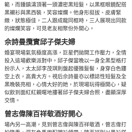
範，而鍾鎮濤頂著一頭濃密黑短髮，以黑框眼鏡配搭
黑襯衫與黑西裝，笑容燦爛。他身形挺拔、皮膚緊
緻，狀態極佳，二人跟成龍同框時，三人展現出同款
的燦爛笑容，可見老友相聚份外開心。
佘詩曼攬實邱子傑夫婦
婚宴現場氣氛極度高漲，巨星們拋開工作壓力，全情
投入這場歡樂派對中。邱子傑當晚以一身全黑型格打
扮示人，太太邱李茂琪則盤起優雅髮髻，身穿白色鏤
空上衣，高貴大方。視后佘詩曼亦以標誌性短髮及全
黑晚裝亮相，心情大好的她，於現場玩得極開心，疑
似飲到面紅紅親暱地摟著邱子傑夫婦合照，盡顯深厚
交情。
曾志偉陳百祥敬酒好開心
場內另一高潮，見到曾志偉與陳百祥敬酒，曾志偉打