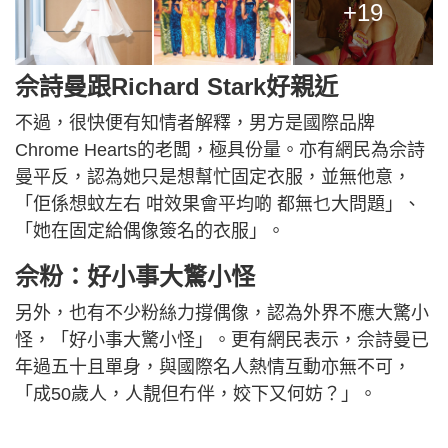
+19
佘詩曼跟Richard Stark好親近
不過，很快便有知情者解釋，男方是國際品牌
Chrome Hearts的老闆，極具份量。亦有網民為佘詩
曼平反，認為她只是想幫忙固定衣服，並無他意，
「佢係想蚊左右 咁效果會平均啲 都無乜大問題」、
「她在固定給偶像簽名的衣服」。
佘粉：好小事大驚小怪
另外，也有不少粉絲力撐偶像，認為外界不應大驚小
怪，「好小事大驚小怪」。更有網民表示，佘詩曼已
年過五十且單身，與國際名人熱情互動亦無不可，
「成50歲人，人靚但冇伴，姣下又何妨？」。