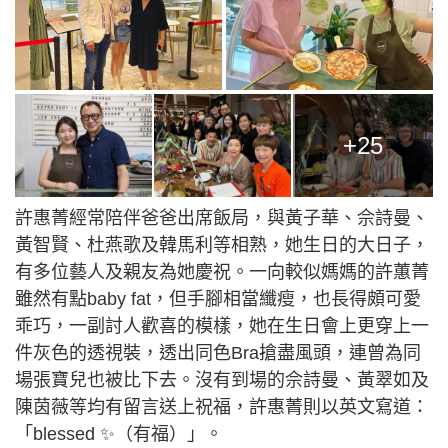
+25
許惠菁經常陪伴爸爸出席飯局，與黃子華、佘詩曼、
黃智賢、杜燕歌及韓馬利等相熟，她生日的大日子，
有多位藝人及親友為她慶祝。一向較似媽媽的許蕙菁
雖然有點baby fat，但手腳相當纖瘦，也長得頗可愛
乖巧，一副討人歡喜的模樣，她在生日會上更穿上一
件灰色的透視裝，透出同色Bra搶盡風頭，連曾為同
場張寶兒也被比下去。沒有到場的佘詩曼、黃翠如及
陳茵薇等均有留言送上祝福，許惠菁則以英文寫道：
「blessed ✨（有福）」。