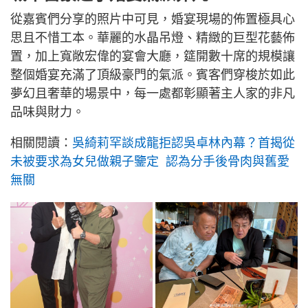
從嘉賓們分享的照片中可見，婚宴現場的佈置極具心
思且不惜工本。華麗的水晶吊燈、精緻的巨型花藝佈
置，加上寬敞宏偉的宴會大廳，筵開數十席的規模讓
整個婚宴充滿了頂級豪門的氣派。賓客們穿梭於如此
夢幻且奢華的場景中，每一處都彰顯著主人家的非凡
品味與財力。
相關閱讀：
吳綺莉罕談成龍拒認吳卓林內幕？首揭從
未被要求為女兒做親子鑒定 認為分手後骨肉與舊愛
無關