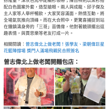
扮隆重，深灰色馬甲配襯衫領帶；陳百祥則以黑衫搭
配白色圖案外套，造型搶眼。兩人與成龍、邱子傑及
主人家等人舉杯暢飲，大家笑容滿面，熱情互動，將
全場氣氛推向頂峰。而在大合照中，更驚喜捕捉到站
在鍾鎮濤身旁的「三哥」苗僑偉，他對著鏡頭擺出逗
趣表情，與賈思樂等老友打成一片。
相關閱讀：
曾志偉北上做老闆！張學友、梁朝偉巨星
花籃陣撐場 獎門人滿場飛親民合照簽名
曾志偉北上做老闆開麵包店：