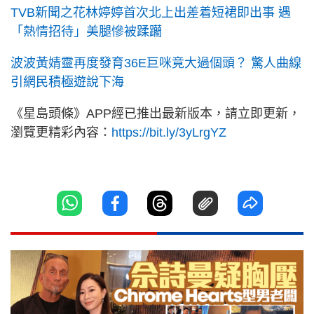
TVB新聞之花林婷婷首次北上出差着短裙即出事 遇
「熱情招待」美腿慘被蹂躪
波波黃婧靈再度發育36E巨咪竟大過個頭？ 驚人曲線
引網民積極遊說下海
《星島頭條》APP經已推出最新版本，請立即更新，
瀏覽更精彩內容：
https://bit.ly/3yLrgYZ