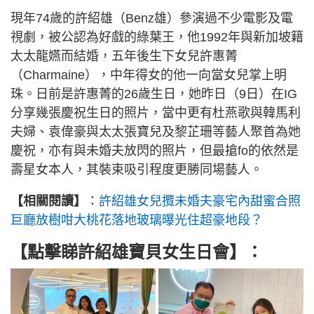
現年74歲的許紹雄（Benz雄）參演過不少電影及電
視劇，被公認為好戲的綠葉王，他1992年與新加坡籍
太太龍嬿而結婚，五年後生下女兒許惠菁
（Charmaine），中年得女的他一向當女兒掌上明
珠。日前是許惠菁的26歲生日，她昨日（9日）在IG
分享幾張慶祝生日的照片，當中更有杜燕歌與韓馬利
夫婦、袁偉豪與太太張寶兒及黎芷珊等藝人聚首為她
慶祝，亦有與未婚夫放閃的照片，但最搶fo的依然是
壽星女本人，其裝束吸引程度更勝同場藝人。
【相關閱讀】
：
許紹雄女兒攬未婚夫豪宅內甜蜜合照
巨廳放樹咁大桃花落地玻璃曝光住超豪地段？
【點擊睇許紹雄寶貝女生日會】
：