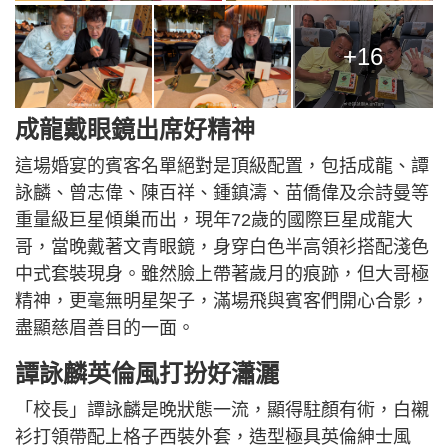
+16
成龍戴眼鏡出席好精神
這場婚宴的賓客名單絕對是頂級配置，包括成龍、譚
詠麟、曾志偉、陳百祥、鍾鎮濤、苗僑偉及佘詩曼等
重量級巨星傾巢而出，現年72歲的國際巨星成龍大
哥，當晚戴著文青眼鏡，身穿白色半高領衫搭配淺色
中式套裝現身。雖然臉上帶著歲月的痕跡，但大哥極
精神，更毫無明星架子，滿場飛與賓客們開心合影，
盡顯慈眉善目的一面。
譚詠麟英倫風打扮好瀟灑
「校長」譚詠麟是晚狀態一流，顯得駐顏有術，白襯
衫打領帶配上格子西裝外套，造型極具英倫紳士風