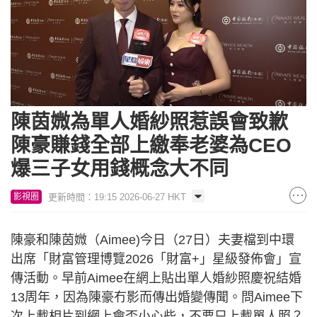
Loaded
:
Unmute
6.16%
陳茵媺為單人婚紗照惹誤會致歉
陳豪賺錢全部上繳奉老婆為CEO
爆三子女用錢概念大不同
更新時間：19:15 2026-06-27 HKT
影視圈
陳豪和陳茵媺（Aimee)今日（27日）夫妻檔到中環
出席「財富管理博覽2026「財富+」星級發佈會」宣
傳活動。早前Aimee在網上貼出單人婚紗照慶祝結婚
13周年，因為陳豪冇影而傳出婚變傳聞。問Aimee下
次上載相片到網上會否小心些，不要只上載單人照？