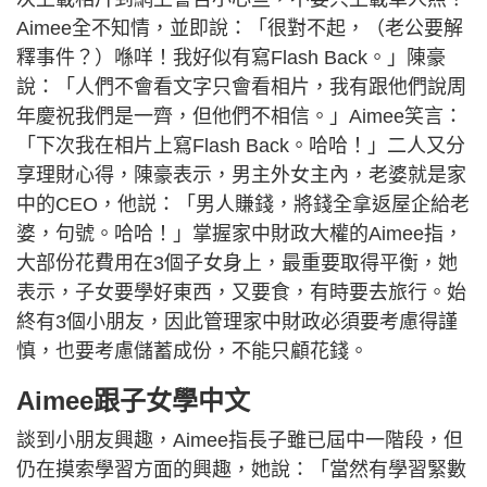
Aimee全不知情，並即說：「很對不起，（老公要解
釋事件？）喺咩！我好似有寫Flash Back。」陳豪
說：「人們不會看文字只會看相片，我有跟他們說周
年慶祝我們是一齊，但他們不相信。」Aimee笑言：
「下次我在相片上寫Flash Back。哈哈！」二人又分
享理財心得，陳豪表示，男主外女主內，老婆就是家
中的CEO，他説：「男人賺錢，將錢全拿返屋企給老
婆，句號。哈哈！」掌握家中財政大權的Aimee指，
大部份花費用在3個子女身上，最重要取得平衡，她
表示，子女要學好東西，又要食，有時要去旅行。始
終有3個小朋友，因此管理家中財政必須要考慮得謹
慎，也要考慮儲蓄成份，不能只顧花錢。
Aimee跟子女學中文
談到小朋友興趣，Aimee指長子雖已屆中一階段，但
仍在摸索學習方面的興趣，她說：「當然有學習緊數