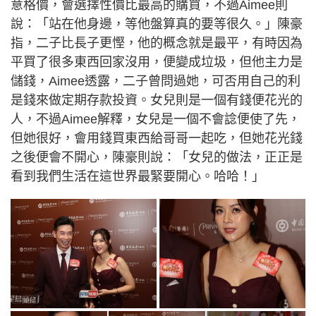
意格價，會選擇性價比最高的購買，不過Aimee則
說：「站在他身邊，等他盤算真的要等很久。」陳豪
指，二子比長子更慳，他的概念就是最平，有時因為
平買了很多東西回家沒用，便變成垃圾，但他主力是
儲錢，Aimee透露，二子曾問過她，可否用自己的利
是錢來做定期存款投資。女兒則是一個有錢便花光的
人，不過Aimee解釋，女兒是一個不會諗便使了先，
但她很好，會用錢買東西給哥哥一起吃，但她花光錢
之後便會不開心，陳豪則說：「女兒的做法，正正是
看到我們生活在這世界最緊要開心。哈哈！」