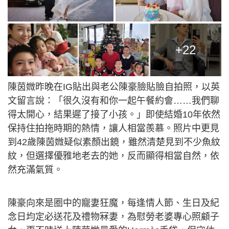
+22
陳茵媺昨晚在IG貼出與老公陳豪臉貼臉自拍照，以英
文留言說：「很久沒有和你一起午餐約會……我們聊
得太開心，結果遲了接了小孩。」即使結婚10年依然
保持住拍拖時期的熱情，讓人相當羨慕。照片中更見
到42歲陳茵媺疑似素顏出鏡，雖然清楚見到不少魚紋
紋，但選擇優雅地老去的她，反而顯得相當自然，依
然充滿氣質。
陳豪向來是圈中的寵妻狂魔，每逢情人節、生日及紀
念日均定必送花及禮物冧妻，為慰勞老婆專心照顧子