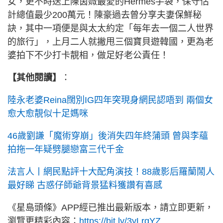
女，更不時送上陳茵媺最愛的Hermès手袋，保守估
計總值最少200萬元！陳豪過去曾分享夫妻保鮮秘
訣，其中一項便是與太太約定「每年去一個二人世界
的旅行」，上月二人就撇甩三個寶貝遊韓國，更為老
婆拍下不少打卡靚相，做足好老公責任！
【其他閱讀】
：
陸永老婆Reina闊別IG四年突現身網民認唔到 兩個女
愈大愈靚似十足媽咪
46歲劉謙「魔術穿崩」後消失四年終蒲頭 曾與李蘊
拍拖一年疑劈腿戀富三代千金
法言人丨網民點評十大配角演技！88歲影后羅蘭鬧人
最好睇 古惑仔師爺背景猛料獲讚有喜感
《星島頭條》APP經已推出最新版本，請立即更新，
瀏覽更精彩內容：
https://bit.ly/3yLrgYZ