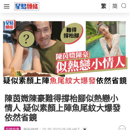
繁
简
陳茵媺陳豪難得撐枱腳似熱戀小
情人 疑似素顏上陣魚尾紋大爆發
依然省鏡
更新時間：15:30 2023-05-09 HKT
即時娛樂