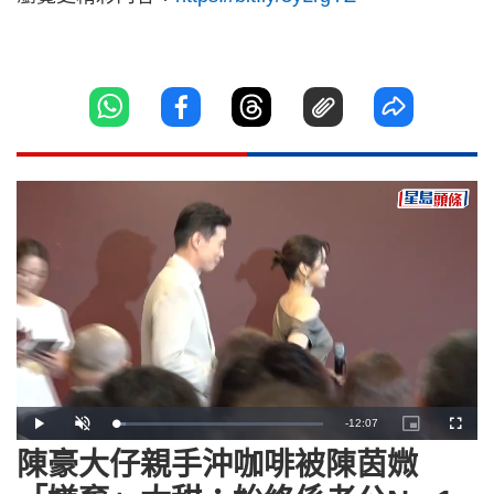
Remaining
-
12:07
Loaded
:
Play
Unmute
Picture-
Fullscr
4.65%
in-
Picture
陳豪大仔親手沖咖啡被陳茵媺
Time