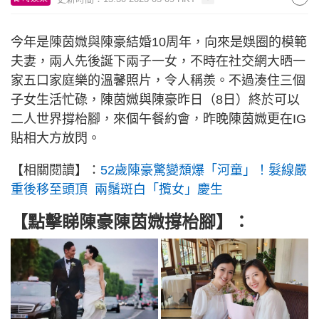
今年是陳茵媺與陳豪結婚10周年，向來是娛圈的模範
夫妻，兩人先後誕下兩子一女，不時在社交網大晒一
家五口家庭樂的溫馨照片，令人稱羨。不過湊住三個
子女生活忙碌，陳茵媺與陳豪昨日（8日）終於可以
二人世界撐枱腳，來個午餐約會，昨晚陳茵媺更在IG
貼相大方放閃。
【相關閱讀】：
52歲陳豪驚變頹爆「河童」！髮線嚴
重後移至頭頂 兩鬚斑白「攬女」慶生
【點擊睇陳豪陳茵媺撐枱腳】：