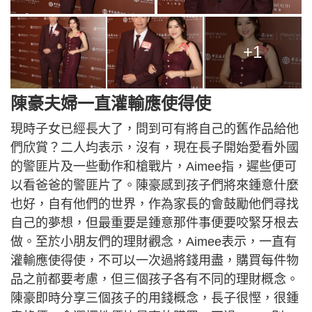
+1
陳豪夫婦一直灌輸應使得使
現時子女已經長大了，問到可有將自己的舊作品給他
們欣賞？二人均表示，沒有，現在長子開始愛看外國
的警匪片及一些動作和槍戰片，Aimee指，遲些便可
以看爸爸的警匪片了。陳豪感到孩子們將來鍾意什麼
也好，自有他們的世界，作為家長的會鼓勵他們尋找
自己的夢想，但最重要是鍾意那件事便要咬緊牙根去
做。至於小朋友們的理財觀念，Aimee表示，一直有
灌輸應使得使，不可以一次過將錢用盡，購買每件物
品之前都要考慮，但三個孩子各有不同的理財概念。
陳豪即時分享三個孩子的用錢概念，長子很慳，很鍾