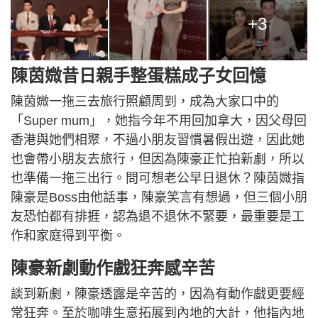
+3
陳茵媺昔日親手整蛋糕成子女回憶
陳茵媺一拖三去旅行照顧周到，成為大家口中的
「Super mum」，她指今年不用回加拿大，因父母回
香港與她們相聚，不過小朋友習慣暑假出遊，因此她
也會帶小朋友去旅行，但因為陳豪正忙拍新劇，所以
也準備一拖三出行。問可想老公早日退休？陳茵媺指
陳豪是Boss由他話事，陳豪笑言有想過，但三個小朋
友恐怕都有排捱，認為退不退休不緊要，最重要是工
作和家庭得到平衡。
陳豪新劇動作戲狂奔感辛苦
談到新劇，陳豪透露是辛苦的，因為有動作戲更要經
常狂奔。至於咖啡生意拓展到內地的大計，他指內地