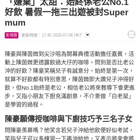
「嫌棄」太甜：始終係老公No.1
好飲 暑假一拖三出遊被封Super
mum
更新時間：17:45 2026-07-06 HKT
影視圈
陳豪與陳茵媺到尖沙咀為開幕典禮活動擔任嘉賓，活
動上陳茵媺更透露飲過大仔的咖啡，問到是否比老公
沖的好飲？陳豪笑稱兒子有誠意分，始終是第一次，
就算不好飲都有特別意思，陳茵媺即大讚兒子沖得好
飲，但No.1始終是老公，相信老公將來教導下會更進
步，又指小朋友下廚充滿創意，不介意做「白老鼠」
是學習的過程。
陳豪願傳授咖啡與下廚技巧予三名子女
問陳豪羨慕嗎？他笑言若兒子沖給他飲便好似考試，
笑指兒子可以多練習一下再沖給他，又表示將來會將