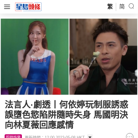
繁
简
法言人·劇透丨何依婷玩制服誘惑
誤墮色慾陷阱隨時失身 馬國明決
向林夏薇回應感情
更新時間：12:00 2023-05-08 HKT
即時娛樂