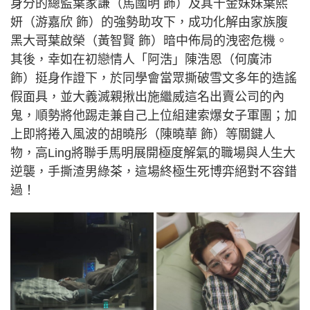
身分的總監葉家謙（馬國明 飾）及其千金妹妹葉熙
妍（游嘉欣 飾）的強勢助攻下，成功化解由家族腹
黑大哥葉啟榮（黃智賢 飾）暗中佈局的洩密危機。
其後，幸如在初戀情人「阿浩」陳浩恩（何廣沛
飾）挺身作證下，於同學會當眾撕破雪文多年的造謠
假面具，並大義滅親揪出施繼威這名出賣公司的內
鬼，順勢將他踢走兼自己上位組建索爆女子軍團；加
上即將捲入風波的胡曉彤（陳曉華 飾）等關鍵人
物，高Ling將聯手馬明展開極度解氣的職場與人生大
逆襲，手撕渣男綠茶，這場終極生死博弈絕對不容錯
過！