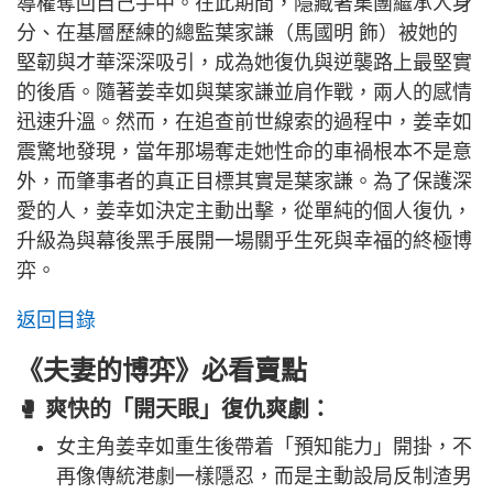
導權奪回自己手中。在此期間，隱藏著集團繼承人身
分、在基層歷練的總監葉家謙（馬國明 飾）被她的
堅韌與才華深深吸引，成為她復仇與逆襲路上最堅實
的後盾。隨著姜幸如與葉家謙並肩作戰，兩人的感情
迅速升溫。然而，在追查前世線索的過程中，姜幸如
震驚地發現，當年那場奪走她性命的車禍根本不是意
外，而肇事者的真正目標其實是葉家謙。為了保護深
愛的人，姜幸如決定主動出擊，從單純的個人復仇，
升級為與幕後黑手展開一場關乎生死與幸福的終極博
弈。
返回目錄
《夫妻的博弈》必看賣點
🥊 爽快的「開天眼」復仇爽劇：
女主角姜幸如重生後帶着「預知能力」開掛，不
再像傳統港劇一樣隱忍，而是主動設局反制渣男