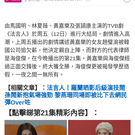
由馬國明、林夏薇、黃嘉樂及張頴康主演的TVB劇
《法言人》於周五（12日）進行大結局，劇情進入高
潮，上周五播出的劇情講述黃嘉樂的女友趙璧渝被韓
國公司追欠薪，他決定親自上陣，而對方的代表律師
是海俊傑。在今晚播出的第21集，黃嘉樂與海俊傑經
過正面交鋒後，終大獲全勝，海俊傑更被揭發學歷造
假，一夜之間一無所有。
【相關文章】：
法言人丨羅蘭晒影后級演技鬧
孫鬧新抱氣場強勁 黎燕珊同場即被比下去網民
彈Over咗
【點擊睇第21集精彩內容】：