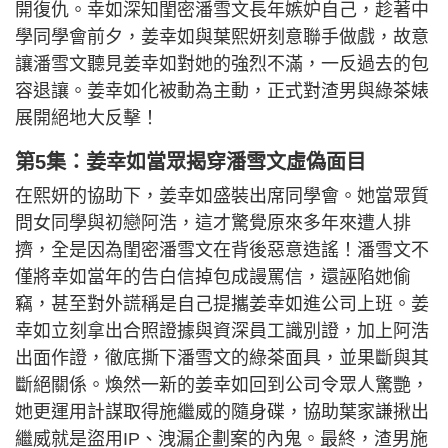
開復仇。幸如深知閨密潘雪文長年嫉妒自己，趁著中
學同學會前夕，姜幸如與葉熙妍刻意聯手做戲，故意
讓潘雪文聽見姜幸如對她的強烈不滿，一反過去的包
容退讓。姜幸如化被動為主動，正式對渣男與綠茶婊
展開絕地大反擊！
第5集：姜幸如當眾揭穿潘雪文虛偽面目
在熙妍的協助下，姜幸如盛裝出席同學會。她當眾質
問女同學與初戀阿浩，這才驚覺原來多年來遭人排
擠，全是因為閨密潘雪文在背後惡意造謠！潘雪文不
僅將幸如當年的告白信掉包成謾罵信，還誣陷她偷
竊，甚至對外謊稱是自己提攜姜幸如進公司上班。姜
幸如立刻拿出合照證據與資深員工識別證，加上阿浩
出面作證，徹底撕下潘雪文的綠茶面具，並果斷與其
斷絕關係。煥然一新的姜幸如回到公司令眾人驚艷，
她更運用計謀取得施繼威的隨身碟，協助葉家謙揪出
繼威就是盜用IP、洩漏企劃案的內鬼。最終，渣男施