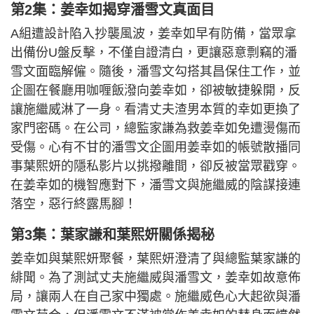
第2集：姜幸如揭穿潘雪文真面目
A組遭設計陷入抄襲風波，姜幸如早有防備，當眾拿
出備份U盤反擊，不僅自證清白，更讓惡意剽竊的潘
雪文面臨解僱。隨後，潘雪文勾搭其昌保住工作，並
企圖在餐廳用咖喱飯潑向姜幸如，卻被敏捷躲開，反
讓施繼威淋了一身。看清丈夫渣男本質的幸如更換了
家門密碼。在公司，總監家謙為救姜幸如免遭燙傷而
受傷。心有不甘的潘雪文企圖用姜幸如的帳號散播同
事葉熙妍的隱私影片以挑撥離間，卻反被當眾戳穿。
在姜幸如的機智應對下，潘雪文與施繼威的陰謀接連
落空，惡行終露馬腳！
第3集：葉家謙和葉熙妍關係揭秘
姜幸如與葉熙妍聚餐，葉熙妍澄清了與總監葉家謙的
緋聞。為了測試丈夫施繼威與潘雪文，姜幸如故意佈
局，讓兩人在自己家中獨處。施繼威色心大起欲與潘