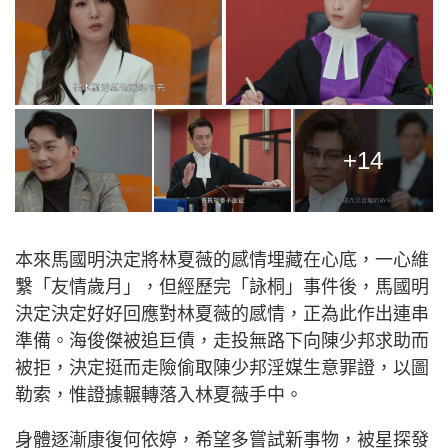
+14
本來馬國明決定將林夏薇的感情埋藏在心底，一心維
繫「友情歲月」，但經歷完「詠桐」事件後，馬國明
決定決定好好回應對林夏薇的感情，正為此作出連串
準備。海俊傑被追巨債，走投無路下向陳少邦求助而
被拒，決定挺而走險偷取陳少邦淫媒生意罪證，以圖
勒索，惟證據輾轉落入林夏薇手中。
身體逐漸康復何依婷，希望多嘗試新事物，被星探發