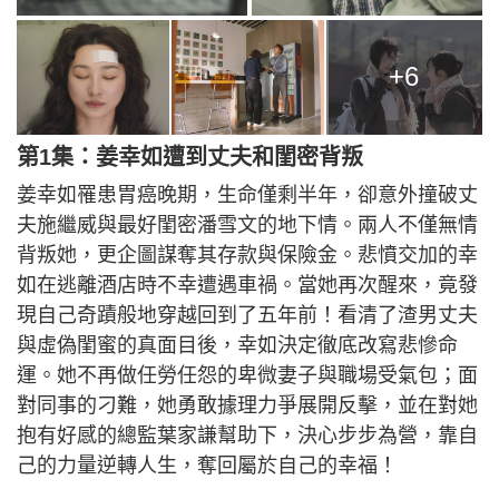
+6
第1集：姜幸如遭到丈夫和閨密背叛
姜幸如罹患胃癌晚期，生命僅剩半年，卻意外撞破丈
夫施繼威與最好閨密潘雪文的地下情。兩人不僅無情
背叛她，更企圖謀奪其存款與保險金。悲憤交加的幸
如在逃離酒店時不幸遭遇車禍。當她再次醒來，竟發
現自己奇蹟般地穿越回到了五年前！看清了渣男丈夫
與虛偽閨蜜的真面目後，幸如決定徹底改寫悲慘命
運。她不再做任勞任怨的卑微妻子與職場受氣包；面
對同事的刁難，她勇敢據理力爭展開反擊，並在對她
抱有好感的總監葉家謙幫助下，決心步步為營，靠自
己的力量逆轉人生，奪回屬於自己的幸福！