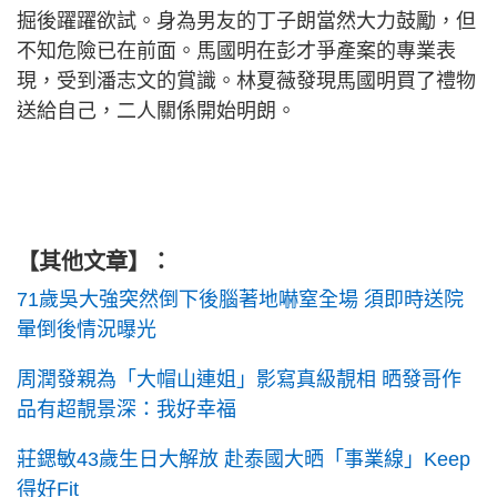
掘後躍躍欲試。身為男友的丁子朗當然大力鼓勵，但
不知危險已在前面。馬國明在彭才爭產案的專業表
現，受到潘志文的賞識。林夏薇發現馬國明買了禮物
送給自己，二人關係開始明朗。
【其他文章】：
71歲吳大強突然倒下後腦著地嚇窒全場 須即時送院
暈倒後情況曝光
周潤發親為「大帽山連姐」影寫真級靚相 晒發哥作
品有超靚景深：我好幸福
莊鍶敏43歲生日大解放 赴泰國大晒「事業線」Keep
得好Fit