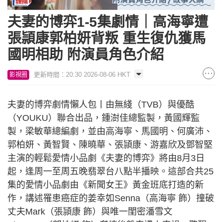
夫妻的博弈1-5集劇情｜高海寧遭
張頴康郭柏妍背叛 重生復仇獲馬
國明相助 附演員角色介紹
更新時間：20:30 2026-08-06 HKT
影視圈
夫妻的博弈劇情懶人包丨由無綫（TVB）與優酷
（YOUKU）聯合出品，鍾澍佳總監製，黃國輝監
製，梁敏華總編劇，並由高海寧、馬國明、何廣沛、
郭柏妍、黃智賢、陳曉華、張頴康、游嘉欣及鄧智堅
主演的輕鬆愛情小品劇《夫妻的博弈》將由8月3日
起，逢周一至周五晚翡翠台八點半播映。這部合共25
集的愛情小品劇由《新聞女王》黃金班底打造的新
作，講述罹患癌症的姜幸如Senna（高海寧 飾）撞破
丈夫Mark（張頴康 飾）與唯一閨密潘雪文