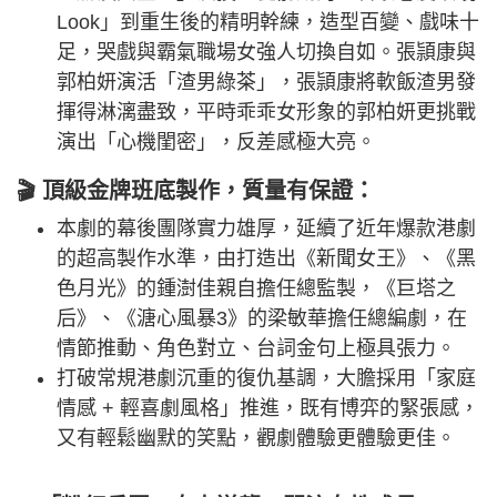
Look」到重生後的精明幹練，造型百變、戲味十
足，哭戲與霸氣職場女強人切換自如。張頴康與
郭柏妍演活「渣男綠茶」，張頴康將軟飯渣男發
揮得淋漓盡致，平時乖乖女形象的郭柏妍更挑戰
演出「心機閨密」，反差感極大亮。
🎬 頂級金牌班底製作，質量有保證：
本劇的幕後團隊實力雄厚，延續了近年爆款港劇
的超高製作水準，由打造出《新聞女王》、《黑
色月光》的鍾澍佳親自擔任總監製，《巨塔之
后》、《溏心風暴3》的梁敏華擔任總編劇，在
情節推動、角色對立、台詞金句上極具張力。
打破常規港劇沉重的復仇基調，大膽採用「家庭
情感 + 輕喜劇風格」推進，既有博弈的緊張感，
又有輕鬆幽默的笑點，觀劇體驗更體驗更佳。