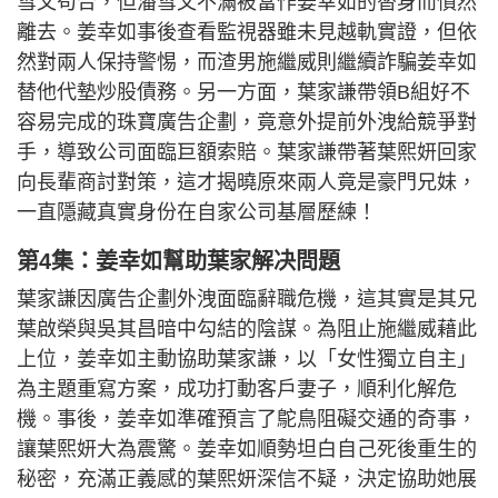
雪文苟合，但潘雪文不滿被當作姜幸如的替身而憤然
離去。姜幸如事後查看監視器雖未見越軌實證，但依
然對兩人保持警惕，而渣男施繼威則繼續詐騙姜幸如
替他代墊炒股債務。另一方面，葉家謙帶領B組好不
容易完成的珠寶廣告企劃，竟意外提前外洩給競爭對
手，導致公司面臨巨額索賠。葉家謙帶著葉熙妍回家
向長輩商討對策，這才揭曉原來兩人竟是豪門兄妹，
一直隱藏真實身份在自家公司基層歷練！
第4集：姜幸如幫助葉家解决問題
葉家謙因廣告企劃外洩面臨辭職危機，這其實是其兄
葉啟榮與吳其昌暗中勾結的陰謀。為阻止施繼威藉此
上位，姜幸如主動協助葉家謙，以「女性獨立自主」
為主題重寫方案，成功打動客戶妻子，順利化解危
機。事後，姜幸如準確預言了鴕鳥阻礙交通的奇事，
讓葉熙妍大為震驚。姜幸如順勢坦白自己死後重生的
秘密，充滿正義感的葉熙妍深信不疑，決定協助她展