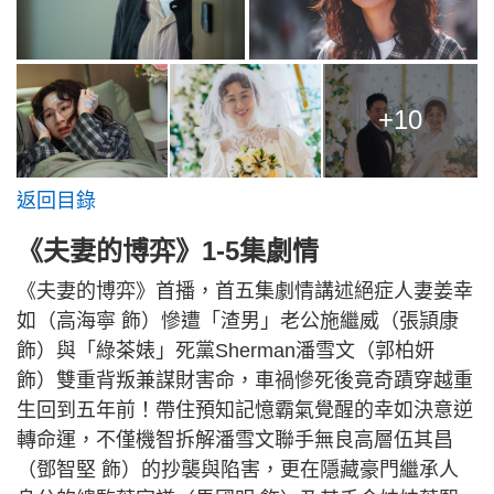
+10
返回目錄
《夫妻的博弈》1-5集劇情
《夫妻的博弈》首播，首五集劇情講述絕症人妻姜幸
如（高海寧 飾）慘遭「渣男」老公施繼威（張頴康
飾）與「綠茶婊」死黨Sherman潘雪文（郭柏妍
飾）雙重背叛兼謀財害命，車禍慘死後竟奇蹟穿越重
生回到五年前！帶住預知記憶霸氣覺醒的幸如決意逆
轉命運，不僅機智拆解潘雪文聯手無良高層伍其昌
（鄧智堅 飾）的抄襲與陷害，更在隱藏豪門繼承人