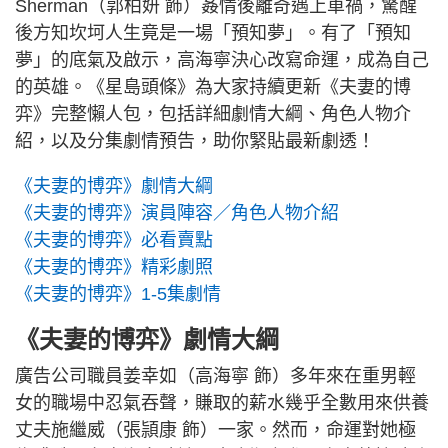
Sherman（郭柏妍 飾）姦情後離奇遇上車禍，驚醒
後方知坎坷人生竟是一場「預知夢」。有了「預知
夢」的底氣及啟示，高海寧決心改寫命運，成為自己
的英雄。《星島頭條》為大家持續更新《夫妻的博
弈》完整懶人包，包括詳細劇情大綱、角色人物介
紹，以及分集劇情預告，助你緊貼最新劇透！
《夫妻的博弈》劇情大綱
《夫妻的博弈》演員陣容／角色人物介紹
《夫妻的博弈》必看賣點
《夫妻的博弈》精彩劇照
《夫妻的博弈》1-5集劇情
《夫妻的博弈》劇情大綱
廣告公司職員姜幸如（高海寧 飾）多年來在重男輕
女的職場中忍氣吞聲，賺取的薪水幾乎全數用來供養
丈夫施繼威（張頴康 飾）一家。然而，命運對她極