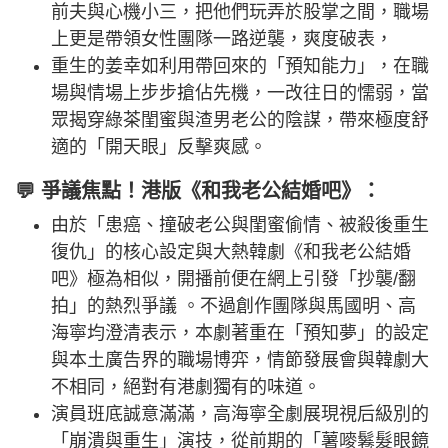
前夫與心機小三，把他們玩弄於股掌之間，職場
上更是帶領女性團隊一路逆襲，爽度破表，
重生的姜幸如利用帶回來的「預知能力」，在職
場與情場上步步搶佔先機，一改往日的懦弱，當
眾揭穿綠茶閨蜜與渣男老公的陰謀，帶來極度舒
適的「開天眼」反擊爽感。
💬 爭議焦點！港版《和我老公結婚吧》：
由於「患癌、撞破老公與閨蜜偷情、被殺後重生
復仇」的核心設定與大熱韓劇《和我老公結婚
吧》極為相似，開播前便在網上引發「抄襲/翻
拍」的熱烈爭議 。不過創作團隊與馬國明、高
海寧均澄清表示，本劇著重在「預知夢」的設定
與本土廣告界的職場博弈，情節發展會與韓劇大
不相同，絕對有港劇獨有的味道。
演員班底誠意滿滿，高海寧全劇展現視后級別的
「崩潰與重生」演技，從前期的「薯嘜鬈髮眼鏡