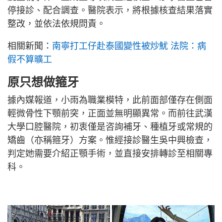
停接診、配合調查。醫院表示，將根據核查結果落實
整改，並依法依規問責。
相關新聞：
南寧打工仔赴泰國變性被炒魷 法院：病
假不算曠工
原只想做箍牙
據內媒報道，小雨為職業模特，此前面部僅存在側面
輕微骨性下顎前突，正面並無明顯異常。而前往武漢
大學口腔醫院，初衷僅是咨詢補牙、種植牙或常規的
矯齒（亦稱箍牙）方案。惟經接診醫生吳中興檢查，
判定她需要介紹正顎手術，並直接安排轉診至相關專
科。