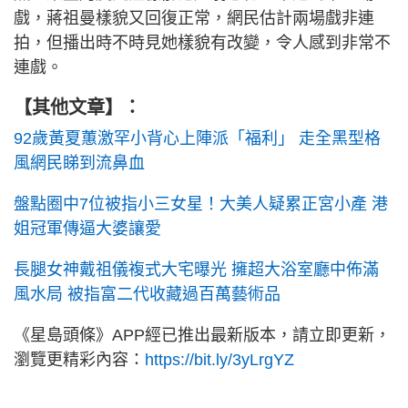
戲，蔣祖曼樣貌又回復正常，網民估計兩場戲非連
拍，但播出時不時見她樣貌有改變，令人感到非常不
連戲。
【其他文章】：
92歲黃夏蕙激罕小背心上陣派「福利」 走全黑型格
風網民睇到流鼻血
盤點圈中7位被指小三女星！大美人疑累正宮小產 港
姐冠軍傳逼大婆讓愛
長腿女神戴祖儀複式大宅曝光 擁超大浴室廳中佈滿
風水局 被指富二代收藏過百萬藝術品
《星島頭條》APP經已推出最新版本，請立即更新，
瀏覽更精彩內容：
https://bit.ly/3yLrgYZ