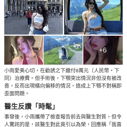
+6
小雨愛美心切，在勸誘之下繳付8萬元（人民幣‧下
同）治療費。但手術後，下顎突出情況非但沒有被改
善，反而出現橫向偏移的情況，造成上下顎不對稱即
歪面問題。
醫生反讚「時髦」
事發後，小雨攜帶了檢查報告前去與醫生對質，但令
人驚詫的是，該醫生對此竟引以為榮，回應稱「我喜