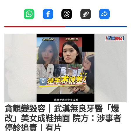
Loaded
:
Unmute
100.00%
貪靚變毀容｜武漢無良牙醫「爆
改」美女成鞋抽面 院方：涉事者
停診追責︱有片