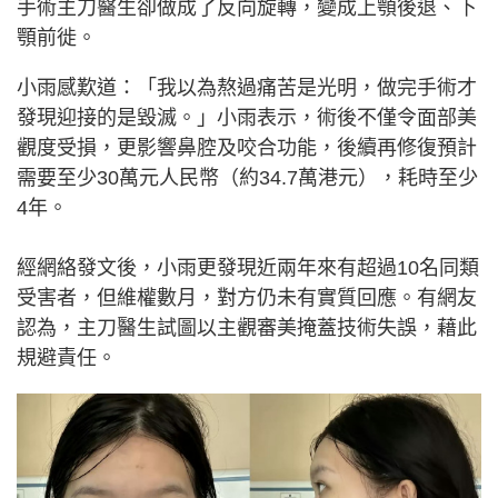
手術主刀醫生卻做成了反向旋轉，變成上顎後退、下
顎前徙。
小雨感歎道：「我以為熬過痛苦是光明，做完手術才
發現迎接的是毀滅。」小雨表示，術後不僅令面部美
觀度受損，更影響鼻腔及咬合功能，後續再修復預計
需要至少30萬元人民幣（約34.7萬港元），耗時至少
4年。
經網絡發文後，小雨更發現近兩年來有超過10名同類
受害者，但維權數月，對方仍未有實質回應。有網友
認為，主刀醫生試圖以主觀審美掩蓋技術失誤，藉此
規避責任。