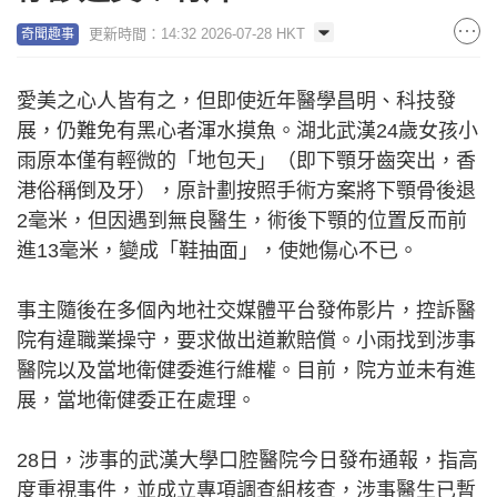
更新時間：14:32 2026-07-28 HKT
奇聞趣事
愛美之心人皆有之，但即使近年醫學昌明、科技發
展，仍難免有黑心者渾水摸魚。湖北武漢24歲女孩小
雨原本僅有輕微的「地包天」（即下顎牙齒突出，香
港俗稱倒及牙），原計劃按照手術方案將下顎骨後退
2毫米，但因遇到無良醫生，術後下顎的位置反而前
進13毫米，變成「鞋抽面」，使她傷心不已。
事主隨後在多個內地社交媒體平台發佈影片，控訴醫
院有違職業操守，要求做出道歉賠償。小雨找到涉事
醫院以及當地衛健委進行維權。目前，院方並未有進
展，當地衛健委正在處理。
28日，涉事的武漢大學口腔醫院今日發布通報，指高
度重視事件，並成立專項調查組核查，涉事醫生已暫