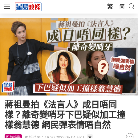
繁
简
蔣祖曼拍《法言人》成日唔同
樣？離奇變哨牙下巴疑似加工撞
樣翁慧德 網民彈表情唔自然
更新時間：16:30 2023-05-04 HKT
即時娛樂