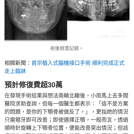
術後檢查記錄。
相關新聞：
首宗植入式腦機接口手術 順利完成正式
走上臨牀
預計修復費超30萬
在發現手術結果與想法南轅北轍後，小雨馬上去多間
醫院求助查詢，但每一個醫生都表示：「這不是方案
的問題，是你的下顎骨被做反了。」，更指她的情況
只需箍牙即可改善；即使選擇正顎，一般而言，透過
順時針旋轉上下顎骨位置，便能改善突出情況；但該