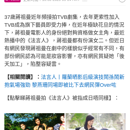
37歲蔣祖曼近年頻接拍TVB劇集，去年更索性加入
TVB成為旗下藝員即受力捧，在近年極缺花旦的情況
下，蔣祖曼電影人的身份絕對夠資格做女主角，最近
熱播中的《法言人》，蔣祖曼都有份演女二。但近日
有網民發現蔣祖曼在劇中的樣貌似乎經常有不同，有
部份網民認為可能是妝容影響，亦有網民質疑她「後
天加工」，陷整容疑雲。
【相關閱讀】：
法言人丨羅蘭晒影后級演技鬧孫鬧新
抱氣場強勁 黎燕珊同場即被比下去網民彈Over咗
【點擊睇蔣祖曼拍《法言人》被指成日唔同樣】：