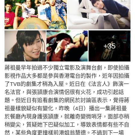
+35
蔣祖曼早年拍過不少獨立電影及演舞台劇，即使拍攝
影視作品大多都是參與香港電台的製作，近年因拍攝
了TVB的劇集才稍為入屋。近日在《法言人》飾演一
名法官，與張頴康合演情侶很有火花，成功引起話
題。但近日有追看劇集的網民於討論區表示，覺得蔣
祖曼樣貌疑似有變化，昨晚（4日）播出一集蔣祖曼
於餐廳內現身護張頴康，就離奇變微哨牙，面部亦稍
稍變尖，質疑她下巴疑似加工，導致表情都有些不自
然，某些角度更撞樣前港姐翁慧德。不過到下一場