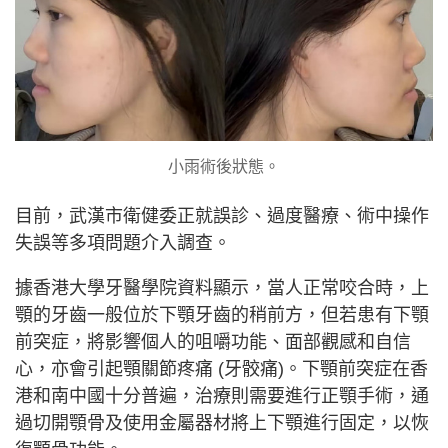
小雨術後狀態。
目前，武漢市衛健委正就誤診、過度醫療、術中操作
失誤等多項問題介入調查。
據香港大學牙醫學院資料顯示，當人正常咬合時，上
顎的牙齒一般位於下顎牙齒的稍前方，但若患有下顎
前突症，將影響個人的咀嚼功能、面部觀感和自信
心，亦會引起顎關節疼痛 (牙骹痛)。下顎前突症在香
港和南中國十分普遍，治療則需要進行正顎手術，通
過切開顎骨及使用金屬器材將上下顎進行固定，以恢