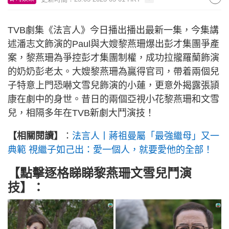
TVB劇集《法言人》今日播出播出最新一集，今集講
述潘志文飾演的Paul與大嫂黎燕珊爆出彭才集團爭產
案，黎燕珊為爭控彭才集團制權，成功拉攏羅蘭飾演
的奶奶彭老太。大嫂黎燕珊為贏得官司，帶着兩個兒
子特意上門恐嚇文雪兒飾演的小蓮，更意外揭露張頴
康在劇中的身世。昔日的兩個亞視小花黎燕珊和文雪
兒，相隔多年在TVB新劇大鬥演技！
【相關閱讀】
：
法言人丨蔣祖曼屬「最強繼母」又一
典範 視繼子如己出：愛一個人，就要愛他的全部！
【點擊逐格睇睇黎燕珊文雪兒鬥演
技】：