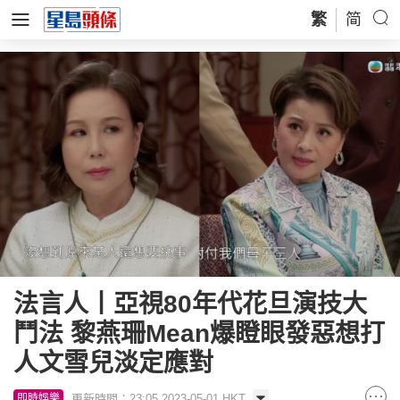
繁
简
法言人丨亞視80年代花旦演技大
鬥法 黎燕珊Mean爆瞪眼發惡想打
人文雪兒淡定應對
更新時間：23:05 2023-05-01 HKT
即時娛樂