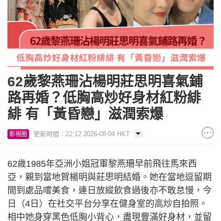
62歲黎燕珊沾楊明莊思明喜氣鋪
路再婚？低胸高炒好身材紅粉緋
緋 有「黃昏戀」滋潤索爆
更新時間：22:12 2026-08-04 HKT
影視圈
62歲1985年亞洲小姐冠軍黎燕珊早前飛往馬來西
亞，親到當地賀楊明與莊思明結婚。她在當地逗留期
間到處品嚐美食，連日放縱飲食過後亦不敢怠慢，今
日（4日）在社交平台分享在健身室的高炒自拍照。
相中她身穿黑色低胸小背心，盡現豐滿好身材，並留