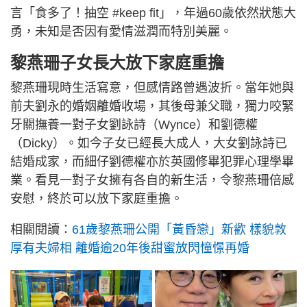
言「食多了！抽空 #keep fit」，年過60歲依然狀態大
勇，未知是否因有愛情滋潤而特別美麗。
黎燕珊子女長大放下家庭重擔
黎燕珊現時生活寫意，但感情路曾遇波折。當年她與
前夫劉永的婚姻離婚收場，其後母兼父職，獨力咬緊
牙關撫養一對子女劉詠詩（Wynce）和劉德權
（Dicky）。如今子女已經長大成人，大女劉詠詩已
結婚成家，而細仔劉德權亦於英國修畢犯罪心理學畢
業。看見一對子女擁有各自的新生活，令黎燕珊倍感
安慰，終於可以放下家庭重擔。
相關閱讀：
61歲黎燕珊公開「黃昏戀」新歡 樣貌敦
厚有夫婦相 離婚逾20年後甜蜜放閃憧憬再婚