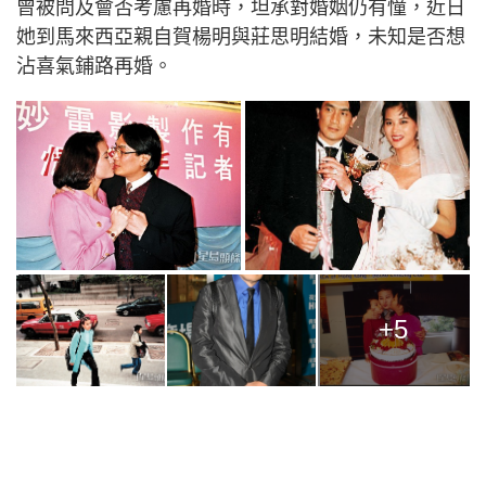
曾被問及會否考慮再婚時，坦承對婚姻仍有憧，近日
她到馬來西亞親自賀楊明與莊思明結婚，未知是否想
沾喜氣鋪路再婚。
+5