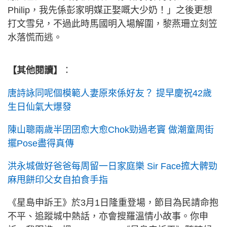
Philip，我先係彭家明媒正娶嘅大少奶！」之後更想
打文雪兒，不過此時馬國明入場解圍，黎燕珊立刻笠
水落慌而逃。
【其他閱讀】
：
唐詩詠同呢個模範人妻原來係好友？ 提早慶祝42歲
生日仙氣大爆發
陳山聰兩歲半囝囝愈大愈Chok勁過老竇 做潮童周街
擺Pose盡得真傳
洪永城做好爸爸每周留一日家庭樂 Sir Face搲大髀勁
麻甩餅印父女自拍食手指
《星島申訴王》於3月1日隆重登場，節目為民請命抱
不平、追蹤城中熱話，亦會搜羅溫情小故事。你申