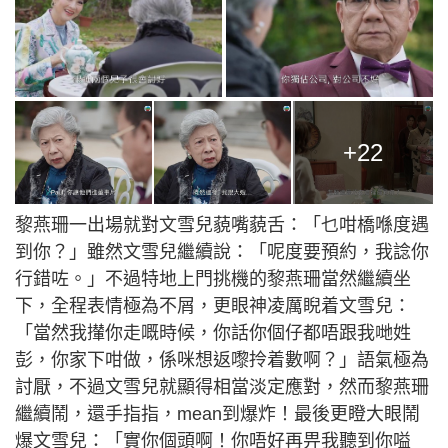
+22
黎燕珊一出場就對文雪兒藐嘴藐舌：「乜咁橋喺度遇
到你？」雖然文雪兒繼續說：「呢度要預約，我諗你
行錯咗。」不過特地上門挑機的黎燕珊當然繼續坐
下，全程表情極為不屑，更眼神凌厲睨着文雪兒：
「當然我攆你走嘅時候，你話你個仔都唔跟我哋姓
彭，你家下咁做，係咪想返嚟拎着數啊？」語氣極為
討厭，不過文雪兒就顯得相當淡定應對，然而黎燕珊
繼續鬧，還手指指，mean到爆炸！最後更瞪大眼鬧
爆文雪兒：「實你個頭啊！你唔好再畀我聽到你嗌