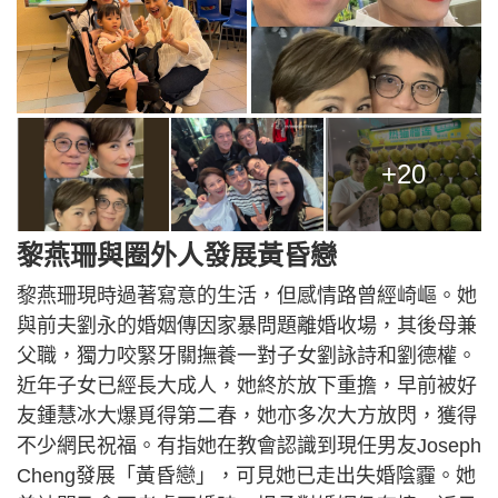
+20
黎燕珊與圈外人發展黃昏戀
黎燕珊現時過著寫意的生活，但感情路曾經崎嶇。她
與前夫劉永的婚姻傳因家暴問題離婚收場，其後母兼
父職，獨力咬緊牙關撫養一對子女劉詠詩和劉德權。
近年子女已經長大成人，她終於放下重擔，早前被好
友鍾慧冰大爆覓得第二春，她亦多次大方放閃，獲得
不少網民祝福。有指她在教會認識到現任男友Joseph
Cheng發展「黃昏戀」，可見她已走出失婚陰霾。她