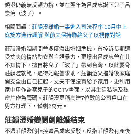
韻澄仍義無反顧力撐，並在翌年為呂成忠誕下兒子呂
崇滈（波子）。
相關閱讀：
莊韻澄離婚一事進入司法程序 10月中上
庭雙方進行調解 與前夫保持聯絡父子以視像對話
莊韻澄婚姻期間曾多度爆出婚姻危機，曾控訴長期遭
受丈夫的情緒勒索與言語暴力，更爆出呂成忠曾在其
不知情下，擅自將兒子「波子」帶到台灣，以此要脅
莊韻澄就範，逼得她報警求助。莊韻澄又指婚後家庭
開支全由自己扛起，丈夫不僅沒有給予家用，更利用
家中用作監察兒子的CCTV畫面，以其生活私隱及私
密片作為籌碼。莊韻澄更稱高達7位數的公司戶口在
男方打理下，僅剩2萬元。
莊韻澄婚變鬧劇離婚結束
不過莊韻澄的指控遭呂成忠反駁，反指莊韻澄有產後