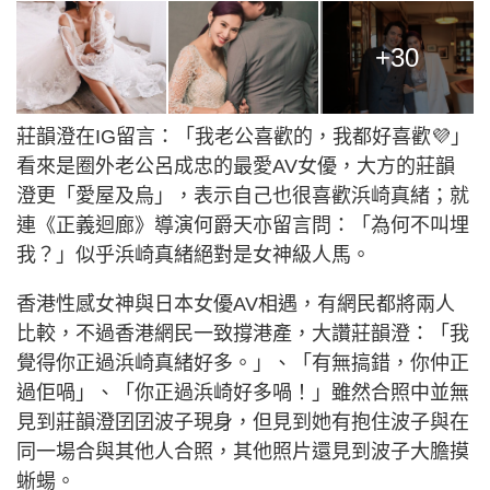
+30
莊韻澄在IG留言：「我老公喜歡的，我都好喜歡💜」
看來是圈外老公呂成忠的最愛AV女優，大方的莊韻
澄更「愛屋及烏」，表示自己也很喜歡浜崎真緒；就
連《正義迴廊》導演何爵天亦留言問：「為何不叫埋
我？」似乎浜崎真緒絕對是女神級人馬。
香港性感女神與日本女優AV相遇，有網民都將兩人
比較，不過香港網民一致撐港產，大讚莊韻澄：「我
覺得你正過浜崎真緒好多。」、「有無搞錯，你仲正
過佢喎」、「你正過浜崎好多喎！」雖然合照中並無
見到莊韻澄囝囝波子現身，但見到她有抱住波子與在
同一場合與其他人合照，其他照片還見到波子大膽摸
蜥蝪。