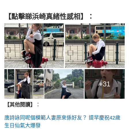
【點擊睇浜崎真緒性感相】：
+31
【其他閱讀】
：
唐詩詠同呢個模範人妻原來係好友？ 提早慶祝42歲
生日仙氣大爆發