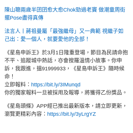
陳山聰兩歲半囝囝愈大愈Chok勁過老竇 做潮童周街
擺Pose盡得真傳
法言人丨蔣祖曼屬「最強繼母」又一典範 視繼子如
己出：愛一個人，就要愛他的全部！
《星島申訴王》於3月1日隆重登場，節目為民請命抱
不平、追蹤城中熱話，亦會搜羅溫情小故事。你申
訴，我跟進，搵91999933，《星島申訴王》隨時候
命！
立即報料：
https://bit.ly/3IMunqd
你的獨家報料一旦被採用及報導，將獲得乙份獎品。
《星島頭條》APP經已推出最新版本，請立即更新，
瀏覽更精彩內容：
https://bit.ly/3yLrgYZ