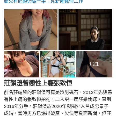
胎兒有問題仍做一事：見新聞係你工作
+21
莊韻澄曾戀性上癮張致恒
前名莊端兒的莊韻澄可算是渣男磁石，2013年先與患
有性上癮的張致恒拍拖，二人更一度談婚論嫁，直到
2016年分手。莊韻澄於2020年與圈外人呂成忠奉子
成婚，當時男方已爆出破產、欠債等負面新聞，但莊