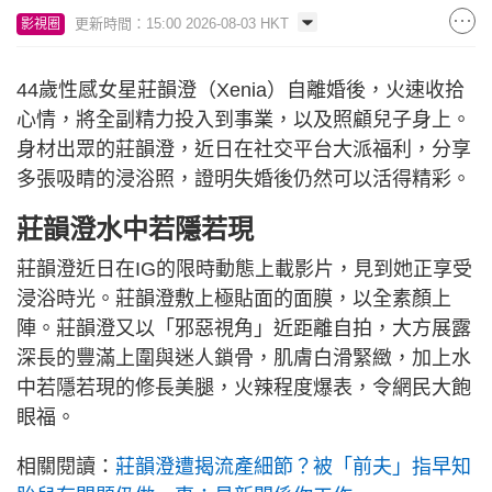
更新時間：15:00 2026-08-03 HKT
影視圈
44歲性感女星莊韻澄（Xenia）自離婚後，火速收拾
心情，將全副精力投入到事業，以及照顧兒子身上。
身材出眾的莊韻澄，近日在社交平台大派福利，分享
多張吸睛的浸浴照，證明失婚後仍然可以活得精彩。
莊韻澄水中若隱若現
莊韻澄近日在IG的限時動態上載影片，見到她正享受
浸浴時光。莊韻澄敷上極貼面的面膜，以全素顏上
陣。莊韻澄又以「邪惡視角」近距離自拍，大方展露
深長的豐滿上圍與迷人鎖骨，肌膚白滑緊緻，加上水
中若隱若現的修長美腿，火辣程度爆表，令網民大飽
眼福。
相關閱讀：
莊韻澄遭揭流產細節？被「前夫」指早知