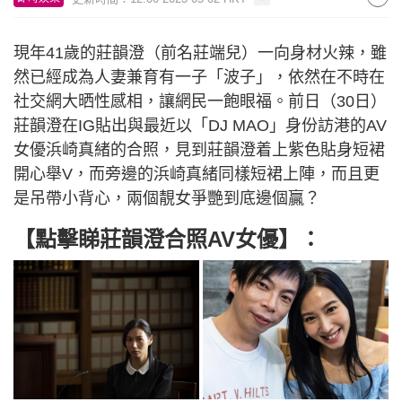
現年41歲的莊韻澄（前名莊端兒）一向身材火辣，雖
然已經成為人妻兼育有一子「波子」，依然在不時在
社交網大晒性感相，讓網民一飽眼福。前日（30日）
莊韻澄在IG貼出與最近以「DJ MAO」身份訪港的AV
女優浜崎真緒的合照，見到莊韻澄着上紫色貼身短裙
開心舉V，而旁邊的浜崎真緒同樣短裙上陣，而且更
是吊帶小背心，兩個靚女爭艷到底邊個贏？
【點擊睇莊韻澄合照AV女優】：