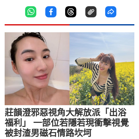
莊韻澄邪惡視角大解放派「出浴
福利」 一部位若隱若現衝擊視覺
被封渣男磁石情路坎坷