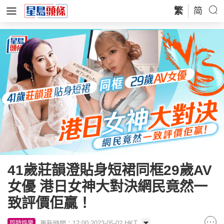
繁
简
41歲莊韻澄貼身短裙同框29歲AV
女優 港日女神大對決網民竟然一
致評價佢贏！
更新時間：12:00 2023-05-02 HKT
即時娛樂