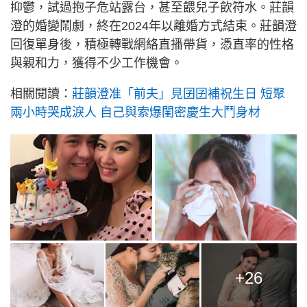
抑鬱，試過抱子危站露台，甚至餵兒子飲符水。莊韻
澄的婚變鬧劇，終在2024年以離婚方式結束。莊韻澄
回復單身後，積極轉戰網絡直播帶貨，憑直率的性格
與親和力，獲得不少工作機會。
相關閱讀：
莊韻澄准「前夫」見囝囝補祝生日 短聚
兩小時哭成淚人 自己與索爆閨密慶生大鬥身材
+26