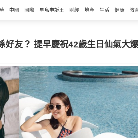
時
中國
國際
星島申訴王
財經
地產
生活
健康
教
好友？ 提早慶祝42歲生日仙氣大