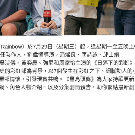
he Rainbow）於7月29日（星期三）起，逢星期一至五晚上
敏任製作人，劉偉恆導演，潘燦良、唐詩詠、邱士縉
郭峰、吳浣儀、黃奕晨、強尼和周家怡主演的《日落下的彩虹
歷史的彩虹邨為背景，以7個發生在彩虹之下、細膩動人的
屋邨情懷，引發現實共鳴。《星島頭條》為大家持續更新
綱、角色人物介紹，以及分集劇情預告，助你緊貼最新劇