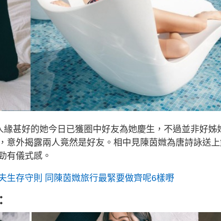
，人緣甚好的她今日已獲圈中好友為她慶生，不過並非好姊
，意外揭露兩人竟然是好友。相中見陳茵媺為唐詩詠送上
勁有儀式感。
夫生存守則 同陳茵媺旅行最緊要做齊呢6樣嘢
：