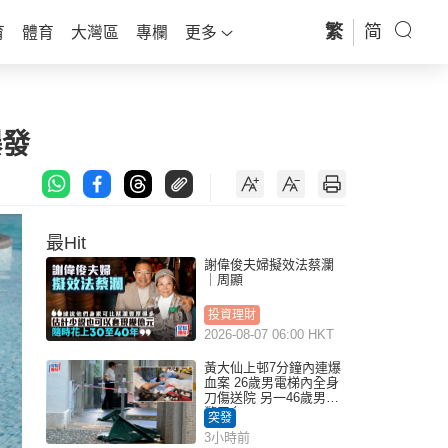
繁
简
育
體育
大灣區
專欄
更多
爆發
最Hit
謝偉俊夫婦擬效法蔡瀾
｜周顯
投資理財
2026-08-07 06:00 HKT
黃大仙上邨7分鐘內連爆
血案 26歲男電梯內全身
刀傷送院 另一46歲男倒
斃平台
突發
3小時前