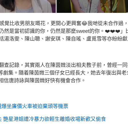
，感覺比收男朋友嘅花，更開心更興奮😂我哋從未合作過
是當初認識的你，仍然是那麼sweet的你。❤️❤️❤️」
括湯洛雯、陳山聰、謝安琪、陳自瑤、盧覓雪等亦紛紛獻
翻查記錄，其實兩人在陳茵媺淡出相夫教子前，曾經一同
》等劇集。隨着陳茵媺三個仔女已經長大，她去年復出與老
，相信唐詩詠與陳茵媺好快有機會合作。
 殘爆坐廉價火車被迫棄頭等機票
失 艷星港姐遭冷暴力欲輕生離婚收場新歡又偷食