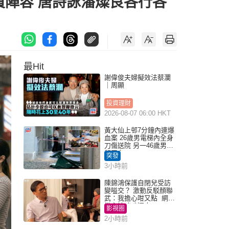
演員陣容 唐詩詠潘燦良各行各
最Hit
謝偉俊夫婦擬效法蔡瀾
｜周顯
投資理財
2026-08-07 06:00 HKT
黃大仙上邨7分鐘內連爆
血案 26歲男電梯內全身
刀傷送院 另一46歲男倒
斃平台
突發
3小時前
陳錦鴻保護自閉兒受訪
變嗌交？ 激動反駁顏聯
武：我擔心咁又點 網民
批主持咄咄逼人
影視圈
2小時前