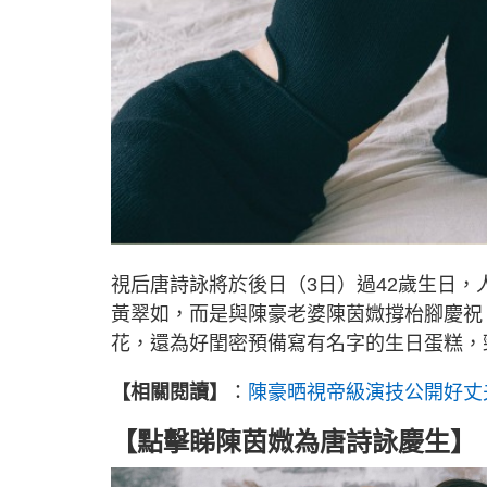
視后唐詩詠將於後日（3日）過42歲生日
黃翠如，而是與陳豪老婆陳茵媺撐枱腳慶祝
花，還為好閨密預備寫有名字的生日蛋糕，
【相關閱讀】
：
陳豪晒視帝級演技公開好丈
【點擊睇陳茵媺為唐詩詠慶生】