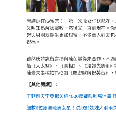
唐詩詠在IG留言：「第一次收女仔送嘅花
又唔知點解認識咗，然後又一直到現在。你仍然
起與男朋友慶生更加甜蜜，不少藝人好友包
祝福。
雖然唐詩詠留言指與陳茵媺從未合作，不過
攝《大太監》、《真相》、《法證先鋒III
陳豪夫妻檔拍TVB劇《羅密歐與祝英台》
【其他閱讀】
：
王菲前夫李亞鵬欠債4000萬遭限制高消費
細數6位屢遇賤男女星！洪欣好姊妹人財兩