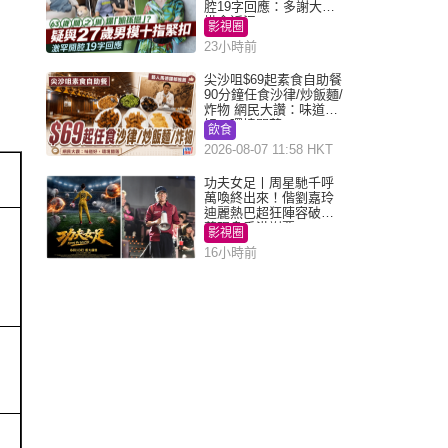
腔19字回應：多謝大家
掛念近況
影視圈
23小時前
尖沙咀$69起素食自助餐
90分鐘任食沙律/炒飯麵/
炸物 網民大讚：味道
好，環境闊落
飲食
2026-08-07 11:58 HKT
功夫女足丨周星馳千呼
萬喚終出來！偕劉嘉玲
迪麗熱巴超狂陣容破天
荒現身香港謝票
影視圈
16小時前