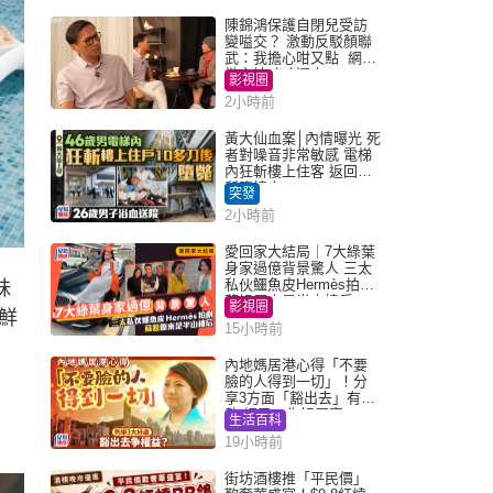
陳錦鴻保護自閉兒受訪
變嗌交？ 激動反駁顏聯
武：我擔心咁又點 網民
批主持咄咄逼人
影視圈
2小時前
黃大仙血案│內情曝光 死
者對噪音非常敏感 電梯
內狂斬樓上住客 返回住
所墮樓亡
突發
2小時前
愛回家大結局｜7大綠葉
身家過億背景驚人 三太
私伙鱷魚皮Hermès拍劇
妹
蘇姐原來是半山樓后
影視圈
鮮
15小時前
內地媽居港心得「不要
臉的人得到一切」！分
享3方面「豁出去」有著
數 網民：你好厲害
生活百科
19小時前
街坊酒樓推「平民價」