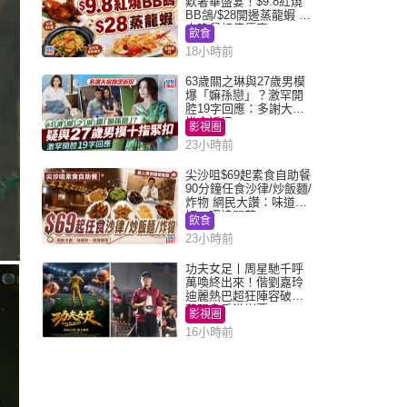
歎奢華盛宴！$9.8紅燒
BB鴿/$28開邊蒸龍蝦 3
大晚餐超值優惠
飲食
18小時前
63歲關之琳與27歲男模
爆「嫲孫戀」？激罕開
腔19字回應：多謝大家
掛念近況
影視圈
23小時前
尖沙咀$69起素食自助餐
90分鐘任食沙律/炒飯麵/
炸物 網民大讚：味道
好，環境闊落
飲食
23小時前
功夫女足丨周星馳千呼
萬喚終出來！偕劉嘉玲
迪麗熱巴超狂陣容破天
荒現身香港謝票
影視圈
16小時前