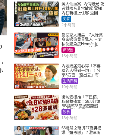
黃大仙血案│內情曝光 死
者對噪音非常敏感 電梯
內狂斬樓上住客 返回住
所墮樓亡
突發
2小時前
愛回家大結局｜7大綠葉
身家過億背景驚人 三太
私伙鱷魚皮Hermès拍劇
9
蘇姐原來是半山樓后
影視圈
15小時前
》，
內地媽居港心得「不要
小
臉的人得到一切」！分
享3方面「豁出去」有著
數 網民：你好厲害
生活百科
19小時前
街坊酒樓推「平民價」
歎奢華盛宴！$9.8紅燒
BB鴿/$28開邊蒸龍蝦 3
大晚餐超值優惠
飲食
18小時前
63歲關之琳與27歲男模
爆「嫲孫戀」？激罕開