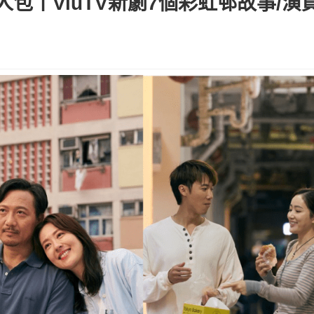
人包丨ViuTV新劇7個彩虹邨故事/