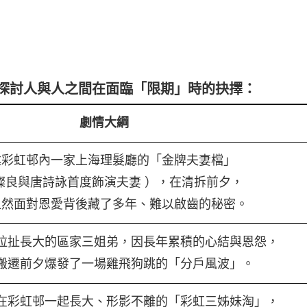
探討人與人之間在面臨「限期」時的抉擇：
劇情大綱
述彩虹邨內一家上海理髮廳的「金牌夫妻檔」
燦良與唐詩詠首度飾演夫妻 ），在清拆前夕，
坦然面對恩愛背後藏了多年、難以啟齒的秘密。
拉扯長大的區家三姐弟，因長年累積的心結與恩怨，
搬遷前夕爆發了一場雞飛狗跳的「分戶風波」。
在彩虹邨一起長大、形影不離的「彩虹三姊妹淘」，