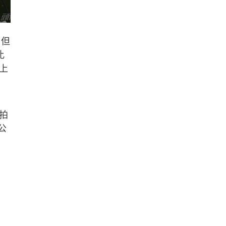
，但
比
上
拍
公