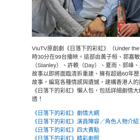
ViuTV原創劇《日落下的彩虹》（Under t
時30分在99台播映。這部由黃子桓、郭嘉
（Stanley）、許軼（Day）、夏雨、
故事以即將面臨清拆重建、擁有超過60年
故事，編寫各種情感與遺憾，建構香港人的
《日落下的彩虹》懶人包，包括詳細劇情大
透！
《日落下的彩虹》劇情大綱
《日落下的彩虹》演員陣容／角色人物介紹
《日落下的彩虹》四大賣點
《日落下的彩虹》精彩劇照