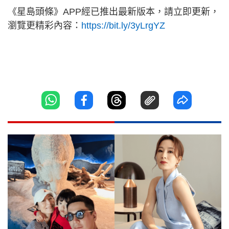
《星島頭條》APP經已推出最新版本，請立即更新，
瀏覽更精彩內容：
https://bit.ly/3yLrgYZ