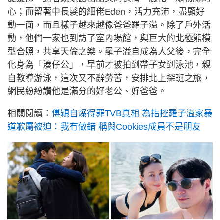
心；而留著中長髮的細佬Eden，活力充沛，盡顯好
動一面，而且樣子越來越像爸爸羅子溢。除了戶外活
動，他們一家也到訪了室內場館，與巨大的北極熊模
型合照，共享天倫之樂。羅子溢自成為人父後，完全
化身為「湊仔公」，早前才被拍到帶子女到泳池，親
自教導游泳，這次又不辭勞苦，安排北上探班之旅，
網民紛紛讚他是滿分的好老公、好爸爸。
相關閱讀：
傅穎自爆得罪TVB真相 為指控羅子溢家暴
道歉屬被迫：我冇做錯 稱與Cookies成員不是朋友