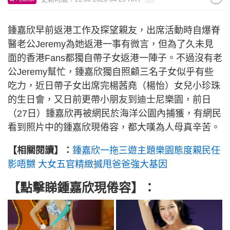
鍾嘉欣早前返港工作及探望親友，出席活動時自爆脊
醫老公Jeremy為她返港一事有微言，但為了久未見
面的香港Fans都獨自帶子女返港一陣子。不過沒有老
公Jeremy幫忙，鍾嘉欣獨自照顧三名子女似乎有些
吃力，近日帶子女出席完楊茜堯（楊怡）女兒小珍珠
的生日會，又日前更帶小朋友到迪士尼樂園，前日
（27日）鍾嘉欣再被網民於海洋公園內捕獲，有網民
看到照片中的鍾嘉欣現倦容，都大嘆為人母真辛苦。
【相關閱讀】：
鍾嘉欣一拖三遊主題樂園態度親民任
影唔嬲 大女五官精緻搣甩爸爸強大基因
【點擊睇鍾嘉欣現倦容】：