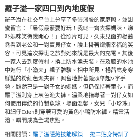
羅子溢一家四口到內地度假
羅子溢在社交平台上分享了多張溫馨的家庭照，並甜
蜜留言：「暑假最緊要好玩！我哋一齊去探媽咪，睇
吓媽咪笑得幾開心！」從照片可見，久未見面的楊茜
堯看到老公和一對寶貝仔女，臉上掛著燦爛幸福的笑
容，可見這次探班之旅對她來說是最大的充電。其後
一家人去到度假村，換上防水漁夫裝，在及膝的水池
中進行「小漁夫」親子體驗。相中所見，楊茜堯身穿
鮮豔的粉紅色漁夫褲，興奮地對著鏡頭舉起V字手
勢，雖然已是一對子女的媽媽，但仍保持著童心，而
羅子溢則穿上灰色漁夫褲，溫柔地指導著一對仔女如
何使用傳統的竹製魚籠，場面溫馨，女兒「小珍珠」
和細仔Eden則穿著可愛的黃色小鴨防水褲，精靈活
潑，瞬間成為全場焦點。
相關閱讀：
羅子溢隱藏技能解鎖 一拖二貼身特訓子