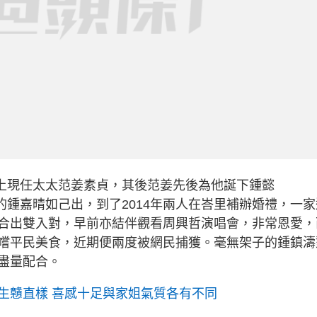
遇上現任太太范姜素貞，其後范姜先後為他誕下鍾懿
生的鍾嘉晴如己出，到了2014年兩人在峇里補辦婚禮，一家
合出雙入對，早前亦結伴觀看周興哲演唱會，非常恩愛，
嚐平民美食，近期便兩度被網民捕獲。毫無架子的鍾鎮濤
盡量配合。
生戇直樣 喜感十足與家姐氣質各有不同