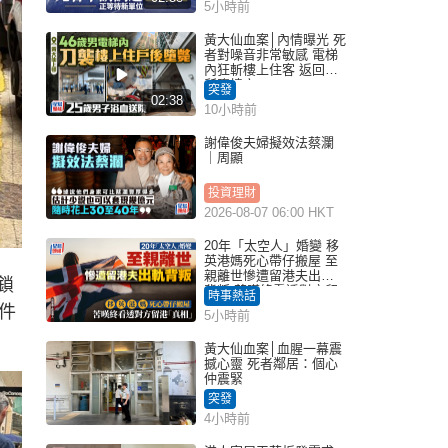
5小時前
黃大仙血案│內情曝光 死
者對噪音非常敏感 電梯
內狂斬樓上住客 返回住
所墮樓亡
突發
02:38
10小時前
謝偉俊夫婦擬效法蔡瀾
｜周顯
投資理財
2026-08-07 06:00 HKT
20年「太空人」婚變 移
英港媽死心帶仔搬屋 至
親離世慘遭留港夫出軌
鎖
背叛 苦嘆終看透對方留
時事熱話
港「真相」｜Juicy叮
件
5小時前
黃大仙血案│血腥一幕震
撼心靈 死者鄰居：個心
仲震緊
突發
4小時前