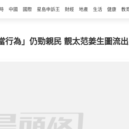
時
中國
國際
星島申訴王
財經
地產
生活
健康
教
當行為」仍勁親民 靚太范姜生圖流