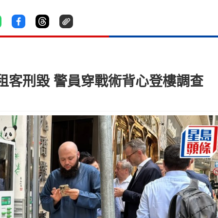
租客刑毀 警員穿戰術背心登樓調查