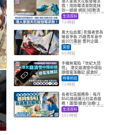
港人家居天花板發霉求
救！用除霉清潔劑竟抹
到一撻撻 網民3招教清潔
+保養 本地油漆品牌曾提
生活百科
醒勿用1物防變色
7小時前
黃大仙血案│死傷者曾為
噪音爭執 25歲青年身中
逾10刀重創 警列企圖謀
殺及自殺案
突發
6小時前
手機無電陷「世紀大恐
慌」 港女崩潰憶中環街
頭借電落難記 感激好心
人溫馨相助：這份溫暖
時事熱話
記一輩子｜Juicy叮
7小時前
長者社區服務券｜每月
$541換過萬元社區券服
務！護理/膳食/治療/上門
或中心任揀 1條件免資產
生活百科
審查（附申請資格及教
10小時前
學）