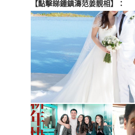
【點擊睇鍾鎮濤范姜靚相】：