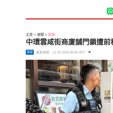
主頁
港聞
突發
中環雲咸街商廈舖門鎖遭前
更新時間：12:29 2026-08-06 HKT
突發