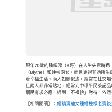
現年70歲的鍾鎮濤（B哥）在人生失意時
（Blythe）和鍾幗兩女，而且更視非她所
着幸福生活。兩人如膠似漆，經常在社交場
且兩人都非常貼地，經常到中環平民茶記品
網民有求必應，遇到「不禮貌」對待，依然
【相關閱讀】：
鍾鎮濤孻女鍾幗撞樣老竇後