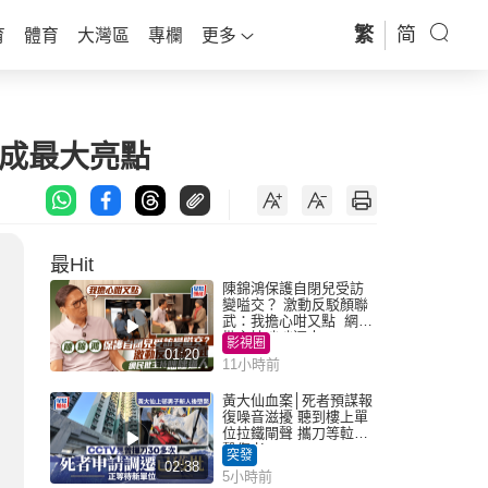
繁
简
育
體育
大灣區
專欄
更多
出成最大亮點
最Hit
陳錦鴻保護自閉兒受訪
變嗌交？ 激動反駁顏聯
武：我擔心咁又點 網民
批主持咄咄逼人
影視圈
01:20
11小時前
黃大仙血案│死者預謀報
復噪音滋擾 聽到樓上單
位拉鐵閘聲 攜刀等𨋢伏
擊傷者
突發
02:38
5小時前