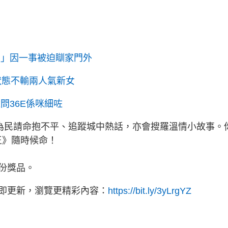
婆」因一事被迫瞓家門外
狀態不輸兩人氣新女
問36E係咪細咗
目為民請命抱不平、追蹤城中熱話，亦會搜羅溫情小故事。
訴王》隨時候命！
份獎品。
立即更新，瀏覽更精彩內容：
https://bit.ly/3yLrgYZ