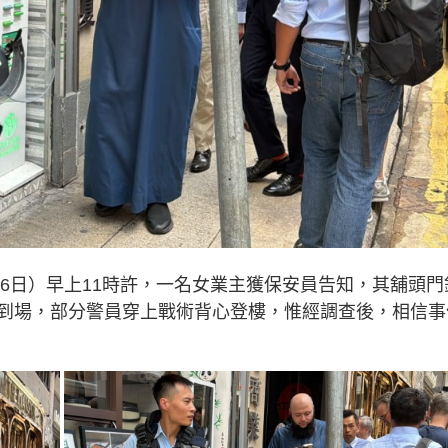
（6日）早上11時許，一名女業主獲保安員告知，其舖頭門
到場，部分警員穿上戰術背心登樓，惟經調查後，相信事