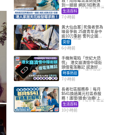
救！用除霉清潔劑竟抹
到一撻撻 網民3招教清潔
+保養 本地油漆品牌曾提
生活百科
醒勿用1物防變色
7小時前
黃大仙血案│死傷者曾為
噪音爭執 25歲青年身中
逾10刀重創 警列企圖謀
殺及自殺案
突發
6小時前
手機無電陷「世紀大恐
慌」 港女崩潰憶中環街
頭借電落難記 感激好心
人溫馨相助：這份溫暖
時事熱話
記一輩子｜Juicy叮
7小時前
長者社區服務券｜每月
$541換過萬元社區券服
務！護理/膳食/治療/上門
或中心任揀 1條件免資產
生活百科
審查（附申請資格及教
10小時前
學）