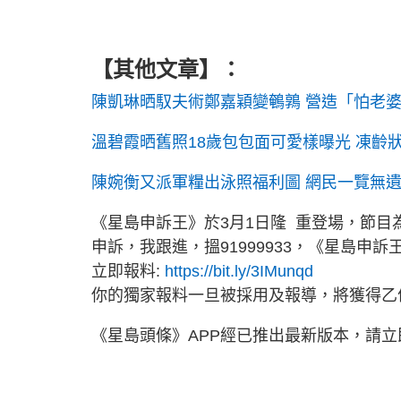
【其他文章】：
陳凱琳晒馭夫術鄭嘉穎變鵪鶉 營造「怕老
溫碧霞晒舊照18歲包包面可愛樣曝光 凍齡
陳婉衡又派軍糧出泳照福利圖 網民一覽無遺
《星島申訴王》於3月1日隆 重登場，節
申訴，我跟進，搵91999933，《星島申
立即報料:
https://bit.ly/3IMunqd
你的獨家報料一旦被採用及報導，將獲得乙
《星島頭條》APP經已推出最新版本，請