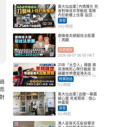
黃大仙血案│內情曝光 死
者對噪音非常敏感 電梯
內狂斬樓上住客 返回住
所墮樓亡
突發
02:38
10小時前
謝偉俊夫婦擬效法蔡瀾
｜周顯
投資理財
2026-08-07 06:00 HKT
20年「太空人」婚變 移
英港媽死心帶仔搬屋 至
親離世慘遭留港夫出軌
背叛 苦嘆終看透對方留
時事熱話
過
港「真相」｜Juicy叮
5小時前
而
黃大仙血案│血腥一幕震
對
撼心靈 死者鄰居：個心
仲震緊
突發
4小時前
港人家居天花板發霉求