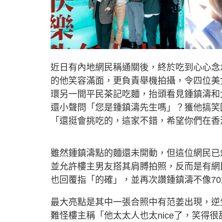
近日有內地網民稱通關後，終於吃到心心念
的他笑容滿面，更負責舉機拍攝，令四位美
環另一間平民茶記吃麵，抬頭看見鍾鎮濤和
還小聲問「您是鍾鎮濤先生嗎」？獲他搞笑
「還挺會挑吃的，這家不錯，希望你們在香
雖然鍾鎮濤點的麵還未開動，但這位網民已
並允許樓主男友搭其肩膊拍照，反而是有網
也回覆指「的確」，並再次讚鍾鎮濤不像7
最大亮點是其中一張合照中有范姜出現，逆
難怪樓主稱「他太太人也太nice了，笑得