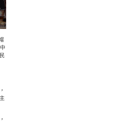
帽
在中
民
，
主
，