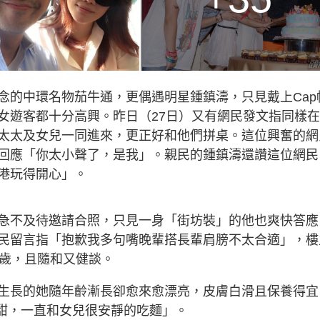
念的中環名物茄牛通，更偶遇明星鍾鎮濤，只見戴上Cap
女遊客都十分高興。昨日（27日）又有網民發文指同樣
太太及女兒一同進來，更正好和他們拼桌。這位興奮的網
回應「你太小聲了，是我」。親民的鍾鎮濤還讚這位網民
港玩得開心」。
急不及待邀請合照，只見一身「街坊裝」的他也爽快答應
民留言指「抱歉我多句嘴晚輩搭長輩肩膀不太合適」，樓
0歲，且隨和又健談。
生長的她隨年齡漸長卻愈來愈漂亮，皮膚白滑且保養得宜
很甜，一直和女兒很安靜的吃麵」。