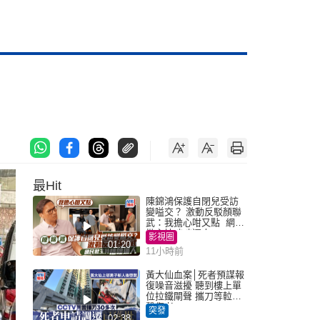
最Hit
陳錦鴻保護自閉兒受訪
變嗌交？ 激動反駁顏聯
武：我擔心咁又點 網民
批主持咄咄逼人
影視圈
01:20
11小時前
黃大仙血案│死者預謀報
復噪音滋擾 聽到樓上單
位拉鐵閘聲 攜刀等𨋢伏
擊傷者
突發
02:38