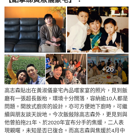
+26
高志森貼出在黃淑儀豪宅內品嚐家宴的照片，見到飯
廳有一張超長飯枱，環境十分闊落，容納逾10人都是
問題。開放式廚房的設計，亦可方便她下廚時，可繼
續與朋友談天說地。今次飯敍除高志森外，更見到與
他曾拍拖21年、於2020年宣布分手的焦媛，二人表
現親暱，未知是否已復合。而高志森與焦媛於4月中