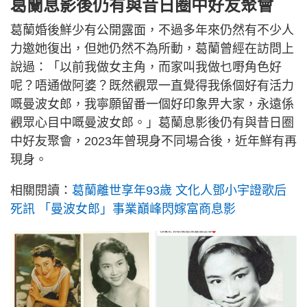
葛蘭息影後仍有與昔日圈中好友聚會
葛蘭婚後鮮少有公開露面，不過多年來仍然有不少人
力邀她復出，但她仍然不為所動，葛蘭曾經在訪問上
說過：「以前我做女主角，而家叫我做乜嘢角色好
呢？唔通做阿婆？既然觀眾一直覺得我係個好有活力
嘅曼波女郎，我寧願留番一個好印象畀大家，永遠係
觀眾心目中嘅曼波女郎。」葛蘭息影後仍有與昔日圈
中好友聚會，2023年曾現身不同場合後，近年鮮有再
現身。
相關閱讀：
葛蘭離世享年93歲 文化人鄧小宇證歌后
死訊 「曼波女郎」事業巔峰閃嫁富商息影