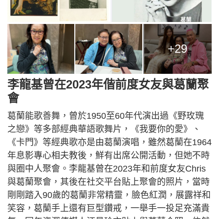
+29
李龍基曾在2023年偕前度女友與葛蘭聚
會
葛蘭能歌善舞，曾於1950至60年代演出過《野玫瑰
之戀》等多部經典華語歌舞片，《我要你的愛》、
《卡門》等經典歌亦是由葛蘭演唱，雖然葛蘭在1964
年息影專心相夫教後，鮮有出席公開活動，但她不時
與圈中人聚會。李龍基曾在2023年和前度女友Chris
與葛蘭聚會，其後在社交平台貼上聚會的照片，當時
剛剛踏入90歲的葛蘭非常精靈，臉色紅潤，展露祥和
笑容，葛蘭手上還有巨型鑽戒，一舉手一投足充滿貴