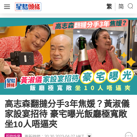
繁
简
高志森翻撻分手3年焦媛？黃淑儀
家設宴招待 豪宅曝光飯廳極寬敞
坐10人唔逼夾
更新時間：20:30 2023-04-27 HKT
即時娛樂