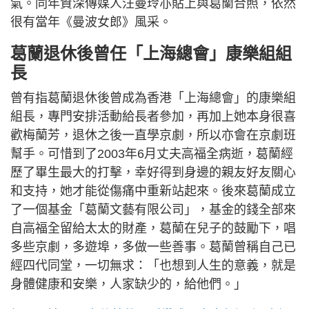
氣。同年資深傳媒人汪曼玲亦貼上與葛蘭合照，依然
很有當年《曼波女郎》風采。
葛蘭退休後曾任「上海總會」康樂組組
長
曾有指葛蘭退休後曾成為香港「上海總會」的康樂組
組長，專門安排活動給長者參加，再加上她本身很喜
歡梅蘭芳，退休之後一直學京劇，所以亦會在京劇班
幫手。可惜到了2003年6月丈夫高福全病逝，葛蘭經
歷了畢生最大的打擊，幸好得到身邊的親友好友關心
和支持，她才能從傷痛中重新站起來。後來葛蘭成立
了一個基金「葛蘭文藝有限公司」，基金的錢全部來
自高福全留給太太的財產，葛蘭在兒子的鼓勵下，唱
多些京劇，多遊埠，多做一些善事。葛蘭曾稱自己已
經四代同堂，一切無求：「也想到人生的意義，就是
身體健康和安樂，人家缺少的，給他們。」