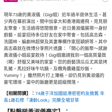
現年73歲的黃淑儀（Gigi姐）近年過半退休生活，甚
少再在幕前演出，間中加拿大和香港兩邊飛，見見朋
友聚會，生活過得悠閒愜意。近日黃淑儀展現一身好
廚藝，設宴招待多位好友在家中聚會，包括高志森、
冼國林、編劇林超榮及其妻專欄作家屈穎妍等。其中
高志森就在微博分享照片透露：「開心的飯聚～感謝
黃淑儀小姐設宴款待！Gigi姐邀請我到一個高質量既
（嘅）舒服又美味的家宴。您的廚藝頂瓜瓜尤其是烤
乳豬，馬拉好味牛坑腩，及欖角醬雞蛋炒飯。
Yummy！」雖然照片打上薄格，卻仍見到黃淑儀的
豪宅環境，當中的飯廳更是超級闊落。
【相關閱讀】：
74歲于洋加國返港密密約友敘舊 年
長1歲石修「凍齡Look」完勝全場甘草
【點擊睇黃淑儀豪宅】：