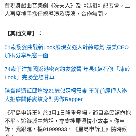
曾現身戲曲音樂劇《冼夫人》及《媽祖》記者會，二
人再度攜手擔任總導演及導演，合作無間。
【其他文章】：
51歲黎姿曲髮新Look展現女強人幹練霸氣 最美CEO
加碼分享私密一面
74歲于洋加國返港密密約友敘舊 年長1歲石修「凍齡
Look」完勝全場甘草
陳寶蓮遺孤邱煌禕21歲似足柯震東 王菲前經理人湊
大拒靠關係變紋身型男做Rapper
《星島申訴王》於3月1日隆重登場，節目為民請命抱
不平、追蹤城中熱話，亦會搜羅溫情小故事。你申
訴，我跟進，搵91999933，《星島申訴王》隨時候