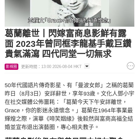
Loaded
:
Unmute
50.93%
葛蘭離世丨閃嫁富商息影鮮有露
面 2023年曾同框李龍基手戴巨鑽
貴氣滿瀉 四代同堂一切無求
更新時間：13:00 2026-08-04 HKT
影視圈
50年代國語片傳奇影星、有「曼波女郎」之稱的葛蘭
昨日（8月3日）安詳辭世，享年93歲。文化人鄧小宇
在社交媒體公佈噩耗：「葛蘭今天下午安詳離世，
Grace，你的影迷永遠懷念。」葛蘭在1964年事業最
輝煌之際，演畢《啼笑姻緣》後毅然與富商高福全結
婚並宣布退出演藝圈，專心相夫教子。