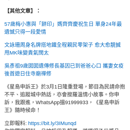
【其他文章】：
57歲梅小惠與「餅印」媽齊齊慶祝生日 單身24年最
遺憾只得一段愛情
文詠珊周身名牌搭地鐵全程親民零架子 愈大愈靚搣
甩MK味變貴氣闊太
吳彥祖9歲囡囡遺傳修長基因已到爸爸心口 攜妻女疫
後首遊日住寺廟禪修
《星島申訴王》於3月1日隆重登場，節目為民請命抱
不平、追蹤城中熱話，亦會搜羅溫情小故事。你申
訴，我跟進，WhatsApp搵91999933，《星島申訴
王》隨時候命！
立即報料:
https://bit.ly/3IMunqd