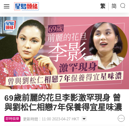
繁
简
69歲前麗的花旦李影激罕現身 曾
與劉松仁相戀7年保養得宜星味濃
更新時間：11:00 2023-04-27 HKT
即時娛樂