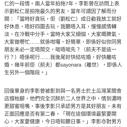
仁的一段情。兩人當年拍拖7年，李影曾在訪問上表
示劉松仁是拍拖最久的男友，當年可謂因了解而分
開：「當時好貪玩，佢（劉松仁）成日勸我放工就好
好休息，唔好四圍去玩，我聽唔入耳，慢慢感情轉
淡，在冷戰中分手。當時大家又細個，大家嘅脾氣、
大家做嘢忙……就係咁囉，好簡單，即係好似你同男
朋友未必一定唔鬧交，啱唔啱先？（前夫不是這一
行？）唔係呢行……我後尾好快結咗婚，好快離咗
婚，幾年前佢（前夫）都sayonara（離世），即係人
生另外一個階段。」
回復單身的李影曾被影到與一名男士於土瓜灣某間食
店撐枱腳，他們完全沉醉於二人世界之中，情到濃時
更甜蜜咀嘴，事後李影只承認男方是其好朋友，未有
正面回應是否有第二春，「現在這個環境最緊要開
心，大家要健康，今日唔知聽日事。」李影亦對男方