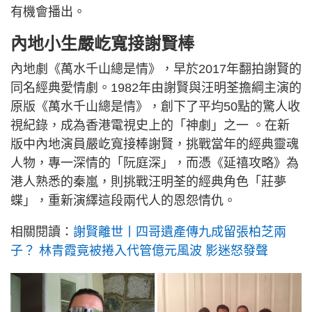
有機會播出。
內地小生嚴屹寬接謝賢棒
內地劇《萬水千山總是情》，早於2017年翻拍謝賢的
同名經典愛情劇。1982年由謝賢與汪明荃擔綱主演的
原版《萬水千山總是情》，創下了平均50點的驚人收
視紀錄，成為香港電視史上的「神劇」之一 。在新
版中內地演員嚴屹寬接棒謝賢，挑戰當年的經典靈魂
人物，專一深情的「阮庭深」，而憑《延禧攻略》為
港人熟悉的秦嵐，則挑戰汪明荃的經典角色「莊夢
蝶」，重新演繹這段兩代人的恩怨情仇。
相關閱讀：
謝賢離世丨四哥遺產傳九成留張柏芝兩
子？ 林青霞竟被捲入代管億元風波 影迷怒發聲