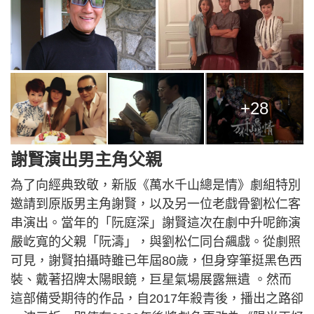
+28
謝賢演出男主角父親
為了向經典致敬，新版《萬水千山總是情》劇組特別
邀請到原版男主角謝賢，以及另一位老戲骨劉松仁客
串演出。當年的「阮庭深」謝賢這次在劇中升呢飾演
嚴屹寬的父親「阮濤」，與劉松仁同台飆戲。從劇照
可見，謝賢拍攝時雖已年屆80歲，但身穿筆挺黑色西
裝、戴著招牌太陽眼鏡，巨星氣場展露無遺 。然而
這部備受期待的作品，自2017年殺青後，播出之路卻