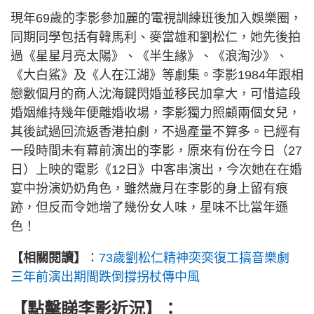
現年69歲的李影參加麗的電視訓練班後加入娛樂圈，
同期同學包括有韓馬利、麥當雄和劉松仁，她先後拍
過《星星月亮太陽》、《半生緣》、《浪淘沙》、
《大白鯊》及《人在江湖》等劇集。李影1984年跟相
戀數個月的商人沈海鍵閃婚並移民加拿大，可惜這段
婚姻維持幾年便離婚收場，李影獨力照顧兩個女兒，
其後試過回流返香港拍劇，不過產量不算多。已經有
一段時間未有幕前演出的李影，原來有份在今日（27
日）上映的電影《12日》中客串演出，今次她在在婚
宴中扮演奶奶角色，雖然歲月在李影的身上留有痕
跡，但反而令她增了幾份女人味，星味不比當年遜
色！
【相關閱讀】
：
73歲劉松仁精神奕奕復工搞音樂劇
三年前演出期間跌倒撐拐杖傳中風
【點擊睇李影近況】：