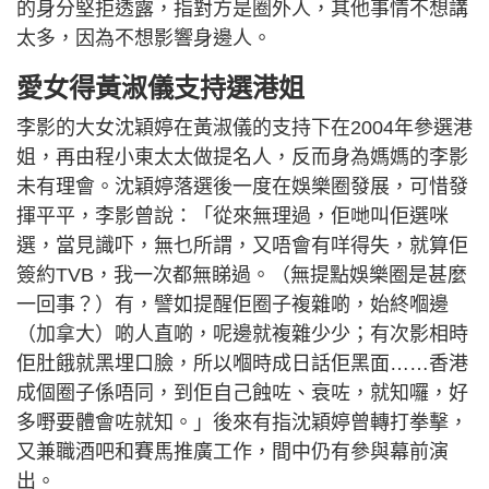
的身分堅拒透露，指對方是圈外人，其他事情不想講
太多，因為不想影響身邊人。
愛女得黃淑儀支持選港姐
李影的大女沈穎婷在黃淑儀的支持下在2004年參選港
姐，再由程小東太太做提名人，反而身為媽媽的李影
未有理會。沈穎婷落選後一度在娛樂圈發展，可惜發
揮平平，李影曾說：「從來無理過，佢哋叫佢選咪
選，當見識吓，無乜所謂，又唔會有咩得失，就算佢
簽約TVB，我一次都無睇過。（無提點娛樂圈是甚麼
一回事？）有，譬如提醒佢圈子複雜啲，始終嗰邊
（加拿大）啲人直啲，呢邊就複雜少少；有次影相時
佢肚餓就黑埋口臉，所以嗰時成日話佢黑面……香港
成個圈子係唔同，到佢自己蝕咗、衰咗，就知囉，好
多嘢要體會咗就知。」後來有指沈穎婷曾轉打拳擊，
又兼職酒吧和賽馬推廣工作，間中仍有參與幕前演
出。