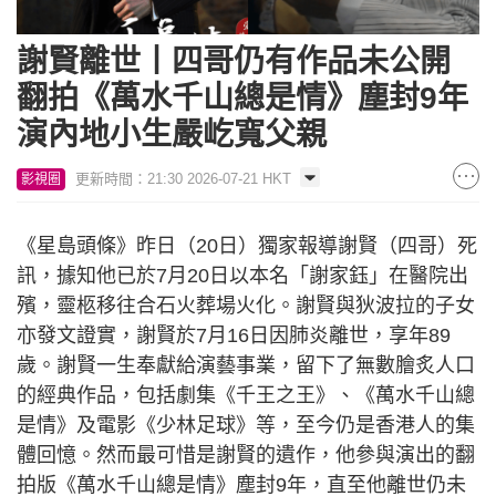
謝賢離世丨四哥仍有作品未公開
翻拍《萬水千山總是情》塵封9年
演內地小生嚴屹寬父親
更新時間：21:30 2026-07-21 HKT
影視圈
《星島頭條》昨日（20日）獨家報導謝賢（四哥）死
訊，據知他已於7月20日以本名「謝家鈺」在醫院出
殯，靈柩移往合石火葬場火化。謝賢與狄波拉的子女
亦發文證實，謝賢於7月16日因肺炎離世，享年89
歲。謝賢一生奉獻給演藝事業，留下了無數膾炙人口
的經典作品，包括劇集《千王之王》、《萬水千山總
是情》及電影《少林足球》等，至今仍是香港人的集
體回憶。然而最可惜是謝賢的遺作，他參與演出的翻
拍版《萬水千山總是情》塵封9年，直至他離世仍未