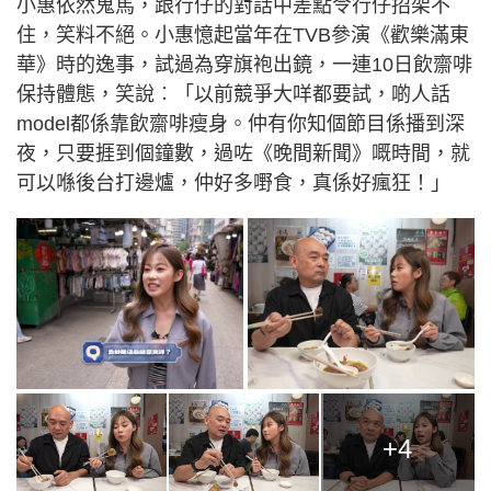
小惠依然鬼馬，跟行仔的對話中差點令行仔招架不
住，笑料不絕。小惠憶起當年在TVB參演《歡樂滿東
華》時的逸事，試過為穿旗袍出鏡，一連10日飲齋啡
保持體態，笑說︰「以前競爭大咩都要試，啲人話
model都係靠飲齋啡瘦身。仲有你知個節目係播到深
夜，只要捱到個鐘數，過咗《晚間新聞》嘅時間，就
可以喺後台打邊爐，仲好多嘢食，真係好瘋狂！」
+4