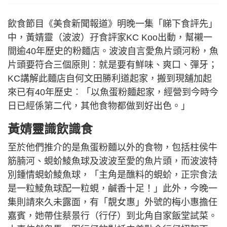
飲食節目《美食新聞報道》明晚一集「睇下食評先」
中，黃婧靈（波波）孖食評家KC Koo出動，幫襯一
間逾40年歷史的粉麵店。波波自言愛魚片頭河粉，魚
片頭要符合三個原則︰就是要有鮮味、爽口、彈牙；
KC講解此麵店自何文田勝利道起家，搬到現舖加起
來已有40年歷史︰「以魚蛋粉麵起家，經營到今時今
日已經係第二代，其他食物都做到好出色。」
黃婧靈識飲識食
至於他們推介的是魚蛋粉麵以外的食物，包括柱侯牛
筋腩河、蜆蚧鯪魚球及波波至愛的魚片頭，而波波特
別鍾情蜆蚧鯪魚球，「主角是醮料的蜆蚧，正宗食法
是一粒鯪魚球配一粒蜆，鹹香十足！」此外，今晚一
集則請來久未露面，有「靚女惠」外號的梅小惠擔任
嘉賓，她帶住蔡景行（行仔）到北角自家飯堂試菜。