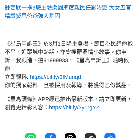
鍾嘉欣一拖3遊主題樂園態度親民任影唔嬲 大女五官
精緻搣甩爸爸強大基因
《星島申訴王》於3月1日隆重登場，節目為民請命抱
不平、追蹤城中熱話，亦會搜羅溫情小故事。你申
訴，我跟進，搵91999933，《星島申訴王》隨時候
命！
立即報料:
https://bit.ly/3IMunqd
你的獨家報料一旦被採用及報導，將獲得乙份獎品。
《星島頭條》APP經已推出最新版本，請立即更新，
瀏覽更精彩內容：
https://bit.ly/3yLrgYZ