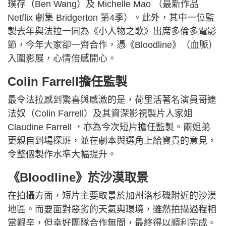
璞存（Ben Wang）及 Michelle Mao （最新作品
Netflix 劇集 Bridgerton 第4季）。此外，其中一位監
製去年與法拉一同為《小人物之歌》出席多倫多電影
節，今年大家卻一齊合作，憑《Bloodline》（血脈）
入圍影展，心情倍感開心。
Colin Farrell擔任監製
最令法拉感到驚喜與感激的是，荷里活著名演員哥連
法奴（Colin Farrell）及其資深影視製片人家姐
Claudine Farrell ，亦為今次短片擔任監製。兩姐弟
更親自到場探班，並在劇本與選角上給寶貴的意見，
令整個製作水準大幅提升。
《Bloodline》於沙漠取景
在拍攝方面，短片主要取景於加州洛杉磯附近的沙漠
地區。而要面對惡劣的天氣與環境，雖然拍攝過程相
當艱辛，但幸好團隊合作無間，最終得以順利完成。