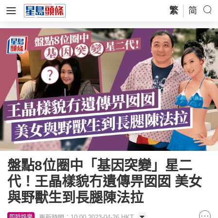
繁
简
盤點8位圈中「基因突變」星二
代！王晶樣貌冇遺傳畀囡囡 美女
與野獸生到長腿陳法拉
更新時間：10:00 2023-04-26 HKT
即時娛樂