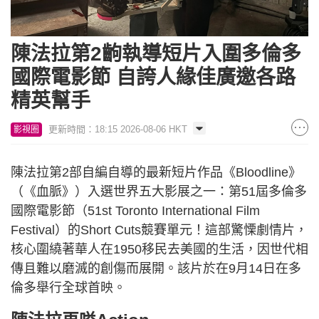
陳法拉第2齣執導短片入圍多倫多
國際電影節 自誇人緣佳廣邀各路
精英幫手
更新時間：18:15 2026-08-06 HKT
影視圈
陳法拉第2部自編自導的最新短片作品《Bloodline》
（《血脈》）入選世界五大影展之一：第51屆多倫多
國際電影節（51st Toronto International Film
Festival）的Short Cuts競賽單元！這部驚慄劇情片，
核心圍繞著華人在1950移民去美國的生活，因世代相
傳且難以磨滅的創傷而展開。該片於在9月14日在多
倫多舉行全球首映。