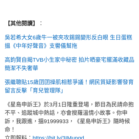
【其他閱讀】
：
吳若希大女6歲牛一被夾攻錫錫變形反白眼 生日蛋糕
搵《中年好聲音》支嚳儀幫拖
高鈞賢自揭TVB小生家中秘密 拍片晒豪宅擺滿收藏品
簡潔不失奢華
張繼聰貼15歲囝囝操肌相惹爭議！網民質疑影響發育
留言反擊「育兒管理隊」
《星島申訴王》於3月1日隆重登場，節目為民請命抱
不平、追蹤城中熱話，亦會搜羅溫情小故事。你申
訴，我跟進，搵91999933，《星島申訴王》隨時候
命！
立即報料：
https://bit.ly/3IMunqd