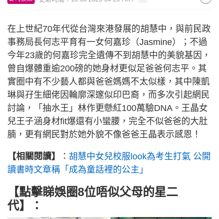
在上世紀70年代從台灣來港發展的胡慧中，與前民政
事務局長何志平育有一女何嘉珍（Jasmine）；不過
今年23歲的何嘉珍完全遺傳不到胡慧中的美貌基因，
曾自爆體重逾200磅的她身材更似足爸爸何志平。其
實圈中有不少藝人都與爸爸媽媽不太似樣，其中陳凱
琳與孖生細佬因輪廓深邃似印巴裔，而多次引起網民
討論，「抽水王」林作更懸紅100萬驗DNA。王晶女
兒王子涵身材fit爆還有小蠻腰，完全不似爸爸的大肚
腩，更有網民對於她外貌不像爸爸王晶表示感恩！
【相關閱讀】
：
胡慧中女兒校服look為考生打氣 公開
讀書時文章稱「成為童話裡的公主」
【點擊睇娛圈8位唔似父母的星二
代】：