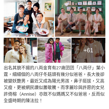
+61
出名其貌不揚的八両金育有27歲囝囝「八両仔」葉小
霆，細細個的八両仔冬菇頭有幾分似爸爸，長大後卻
被變妖艷男，最近又成為陽光男孩，鼻子挺拔，又高
又瘦，更被網民讚似蕭敬騰。而李麗珍與許愿的女兒
許倚榕（Annise）亦既不似媽媽又不似爸爸，反而似
全盛時期的陳法拉！