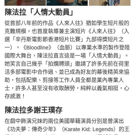
陳法拉「人情大動員」
從首部八年前的作品《人來人往》猶如學生短片般的
克難規模，也首度執導兼主演短片《人來人往》（入
選「辛丹斯電影節香港短片比賽」九部得獎短片之
一）。《Bloodline》（血脈）以專業水準的製作登陸
國際大舞台，陳法拉直言這是一場「人情大動員」。
她笑言自己幾乎「拍爛膊頭」邀請了許多先前在荷里
活多部電影中合作過、並已成為好友的幕後精英來協
助，包括配樂、剪接等工作人員全都是業內專業人
士，許多人甚至沒有收取酬勞，純粹以義氣相挺，心
存感激！
陳法拉多謝王璞存
在戲中飾演兄妹的兩位美國華籍演員分別是曾演出
《功夫夢：傳奇少年》（Karate Kid: Legends）的王