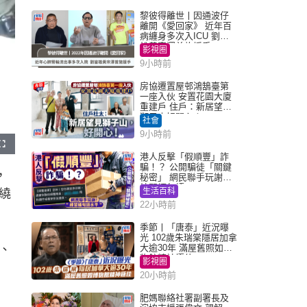
黎彼得離世丨因通波仔
離開《愛回家》 近年百
病纏身多次入ICU 劉鑾
雄黃宗澤曾施援手
影視圈
9小時前
房協遷置屋邨鴻鵠臺第
一座入伙 安置花園大廈
重建戶 住戶：新居望見
獅子山好開心！
社會
9小時前
F
u
港人反擊「假順豐」詐
l
騙！？ 公開騙徒「關鍵
l
，
s
秘密」 網民聯手玩謝：
c
練習緬甸語
r
生活百科
繞
e
e
22小時前
n
季節丨「唐泰」近況曝
光 102歲朱瑞棠隱居加拿
、
大逾30年 滿屋舊照如博
物館精神極佳
影視圈
20小時前
肥媽聯絡社署副署長及