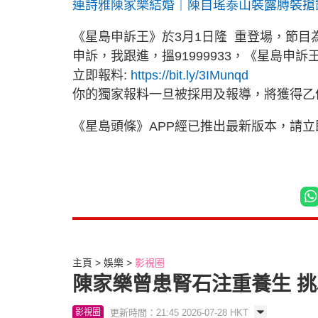
連詩雅陳家樂結婚｜陳自瑤泰山裝露膊裝搶鏡
《星島申訴王》於3月1日隆 重登場，節
申訴，我跟進，搵91999933，《星島申
立即報料:
https://bit.ly/3IMunqd
你的獨家報料一旦被採用及報導，將獲得乙
《星島頭條》APP經已推出最新版本，請
主頁
娛樂
影視圈
陳家樂曾患腎石注重養生 
更新時間：21:45 2026-07-28 HKT
影視圈