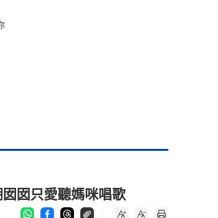
你
嘲囡囡只愛聽媽咪唱歌