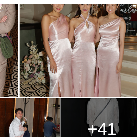
g
T
i
m
e
+41