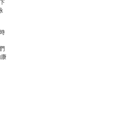
下
泳
時
們
柏康