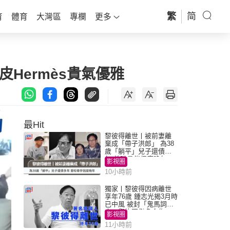
繁
简
育
體育
大灣區
專欄
更多
Hermès貴氣優雅
最Hit
黎彼得離世丨被前妻離
棄成「帶子洪郎」 為38
歲「躺平」兒子還債多
年 曾盼尋伴侶度晚年
影視圈
10小時前
獨家丨黎彼得因病離世
享年76歲 鍾志光揭3月時
已中風 被封「鬼馬詞
人」與許冠傑多合作
影視圈
11小時前