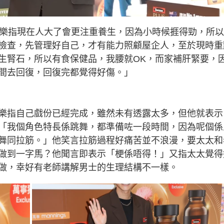
家樂指現在人大了會更注重養生，因為小時候捱得勁，所
檢查，先管理好自己，才有能力照顧屋企人，至於現時重
生腎石，所以有食保健品，我腰就OK，而家補肝緊要，
間去回復，回復完都覺得好傷。」
樂指自己戲份已經完成，雖然未有透露太多，但他就表示
「我個角色特長係跳舞，都準備咗一段時間，因為呢個係
舞同拉筋。」他笑言拉筋過程好痛苦並不浪漫，要太太和
做到一字馬？他聞言即表示「梗係唔得！」又指太太覺得
做，幸好有老師講解男士的生理結構不一樣。