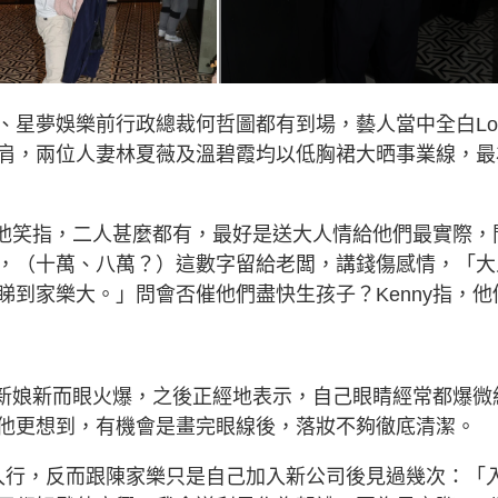
星夢娛樂前行政總裁何哲圖都有到場，藝人當中全白Lo
裝露纖腰及香肩，兩位人妻林夏薇及溫碧霞均以低胸裙大晒事業線，
，他笑指，二人甚麼都有，最好是送大人情給他們最實際，
，（十萬、八萬？）這數字留給老闆，講錢傷感情，「大
到家樂大。」問會否催他們盡快生孩子？Kenny指，他
忌新娘新而眼火爆，之後正經地表示，自己眼睛經常都爆微
他更想到，有機會是畫完眼線後，落妝不夠徹底清潔。
同期入行，反而跟陳家樂只是自己加入新公司後見過幾次：「