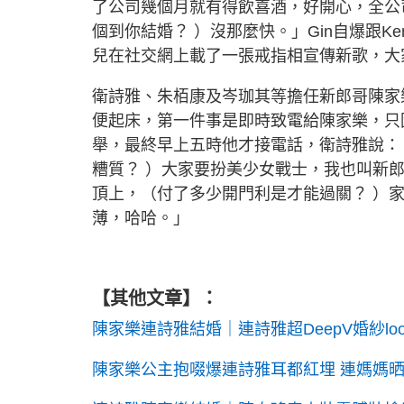
了公司幾個月就有得飲喜酒，好開心，全公
個到你結婚？ ）沒那麼快。」Gin自爆跟K
兒在社交網上載了一張戒指相宣傳新歌，大
衛詩雅、朱栢康及岑珈其等擔任新郎哥陳家
便起床，第一件事是即時致電給陳家樂，只
舉，最終早上五時他才接電話，衛詩雅說：
糟質？ ）大家要扮美少女戰士，我也叫新
頂上，（付了多少開門利是才能過關？ ）家
薄，哈哈。」
【其他文章】：
陳家樂連詩雅結婚｜連詩雅超DeepV婚紗l
陳家樂公主抱啜爆連詩雅耳都紅埋 連媽媽晒