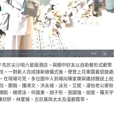
R
-
4:12
P
i
c
e
t
）下午先於尖沙咀六星級酒店，與圈中好友以自助餐形式歡聚
u
r
m
e
悅。一對新人完成接新娘儀式後，便登上花車圍着迴旋處
-
i
a
n
。在現場可見，多位圈中人到場向陳家樂與連詩雅送上祝
-
P
i
倪、鄭融、鍾浠文、洪永城、泳兒、艾妮、湯怡老公麥秋
i
c
t
潮凱、楊偲泳、何遠東、胡子彤、張國強、胡㻗、羅天宇
n
u
r
e
陳欣姸、林夏薇、古巨基與太太及溫碧霞等。
i
n