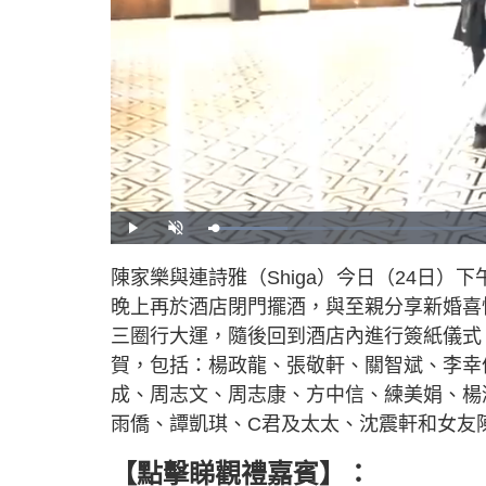
L
P
U
o
l
n
a
a
m
d
y
u
陳家樂與連詩雅（Shiga）今日（24日
e
t
d
e
:
晚上再於酒店閉門擺酒，與至親分享新婚喜
1
2
.
三圈行大運，隨後回到酒店內進行簽紙儀式
2
6
賀，包括：楊政龍、張敬軒、關智斌、李幸
%
成、周志文、周志康、方中信、練美娟、楊
雨僑、譚凱琪、C君及太太、沈震軒和女友
【點擊睇觀禮嘉賓】：