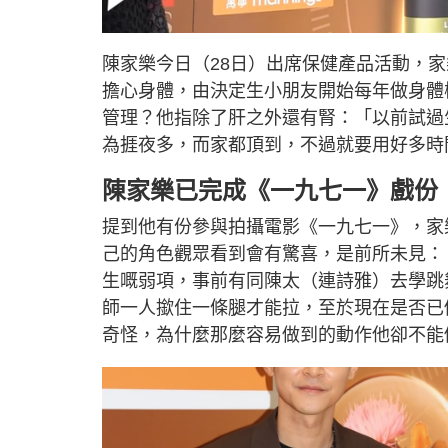
L
U
o
n
a
m
d
u
陳家樂今日（28日）出席保健產品活動，
e
t
d
e
:
擔心身體，由決定生小朋友開始每年做身體
9
.
7
管理？他指除了肝之外還有腎：「以前試過
1
%
為捱夜多，而家都頂到，不過就要用好多時
陳家樂已完成《一九七一》戲份
提到他有份參與拍攝電影《一九七一》，家
己的角色觀眾看到會有驚喜，是前所未見：
生嘅弱項，事前有同陳太（連詩雅）去學跳
師一人撳住一條腿才能拉，至於現在是否已
奇怪，為什麼那麼容易做到的動作他卻不能