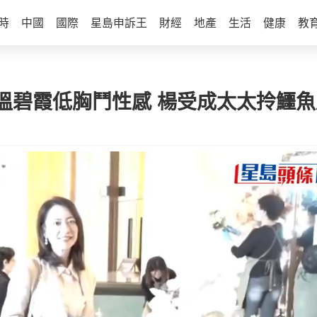
時
中國
國際
星島申訴王
財經
地產
生活
健康
教
碧霞低胸鬥性感 楊受成太太拎鱷魚皮