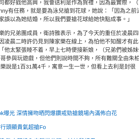
司都好戥他高興，我會送利是作為賀禮，因為最實際，（
enny有任務，就是要為泳兒搶到花球，她說：「因為之前
家誤以為她結婚，所以我們要搶花球給她快點成事。」
樂的兄弟團成員，衛詩雅表示，為了今天的重任於凌晨四
因凌晨二時許仍見到陳家樂在線上，為怕他不知醒才有此
「他太緊張睡不着，早上七時便接新娘，（兄弟們被姊妹
郎哥參與玩遊戲，但他們則說時間不夠，所有難關全由朱
樂說是1百31萬4千，寓意一生一世，但看上去利是封很
ook曝光 深情擁吻晒閃爆鑽戒勁搶鏡場內滿佈白花
行頭顯貴氣超搶Fo