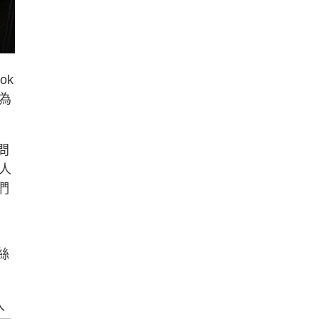
ok
最為
問
人
們
絲
入