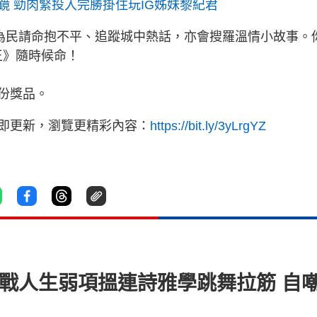
 勁肉緊投入完勝掛住玩IG姊妹黎紀君
目為民請命抱不平、追蹤城中熱話，亦會搜羅溫情小故事。
訴王》隨時候命！
份獎品。
立即更新，瀏覽更精彩內容：
https://bit.ly/3yLrgYZ
挑戰人生弱項搵連詩雅學跳舞拉筋 自