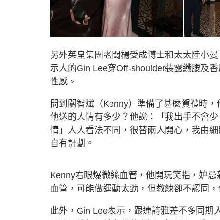
另外英皇集團老闆楊受成博士和太太陸小曼、
示人的Gin Lee穿Off-shoulder
性感。
問到關智斌（Kenny）準備了甚麼賀禮時
他送的人情有多少？他說：「我出手不會少
情」人人看法不同，很替兩人開心，我由細睇
自有計劃。
Kenny右眼爆微絲血管，他開玩笑指，妒
血管，可能做運動太勁，但教練卻不認同，
此外，Gin Lee表示，跟連詩雅差不多