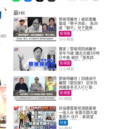
最Hit
黎彼得離世丨被前妻離
棄成「帶子洪郎」 為38
歲「躺平」兒子還債多
年 曾盼尋伴侶度晚年
影視圈
10小時前
獨家丨黎彼得因病離世
享年76歲 鍾志光揭3月時
已中風 被封「鬼馬詞
人」與許冠傑多合作
影視圈
11小時前
黎彼得離世丨因通波仔
離開《愛回家》 近年百
病纏身多次入ICU 劉鑾
雄黃宗澤曾施援手
影視圈
9小時前
房協遷置屋邨鴻鵠臺第
一座入伙 安置花園大廈
重建戶 住戶：新居望見
獅子山好開心！
社會
9小時前