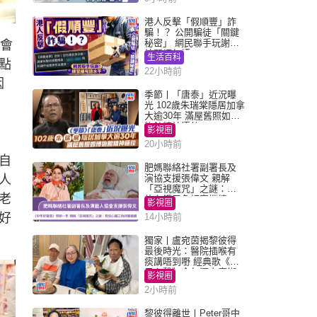
港人反擊「假順豐」詐
騙！？ 公開騙徒「關鍵
秘密」 網民聯手玩謝：
以會
練習緬甸語
生活百科
點
22小時前
因
季節丨「唐泰」近況曝
光 102歲朱瑞棠隱居加拿
大逾30年 滿屋舊照如博
物館精神極佳
影視圈
20小時前
自
肥媽聯絡社署副署長及
人
演協支援張偉文 親解
「亞視魔咒」之謎：有
老
信心鐵三角評審繼續
影視圈
好
14小時前
獨家丨盧宛茵揭黎彼得
最後時光：醫院插喉有
痰講唔到嘢 經典歌《浪
子心聲》金句源自廟街
影視圈
睇相佬
2小時前
黎彼得離世丨Peter哥中