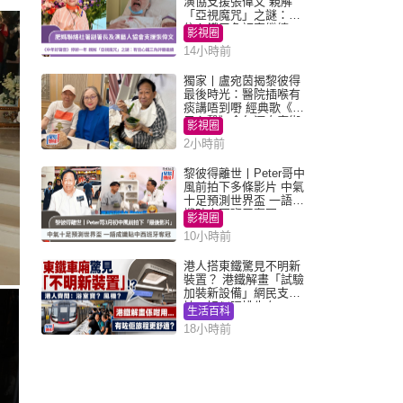
演協支援張偉文 親解
「亞視魔咒」之謎：有
信心鐵三角評審繼續
影視圈
14小時前
獨家丨盧宛茵揭黎彼得
最後時光：醫院插喉有
痰講唔到嘢 經典歌《浪
子心聲》金句源自廟街
影視圈
睇相佬
2小時前
黎彼得離世丨Peter哥中
風前拍下多條影片 中氣
十足預測世界盃 一語成
讖貼中西班牙奪冠
影視圈
10小時前
港人搭東鐵驚見不明新
裝置？ 港鐵解畫「試驗
加裝新設備」網民支
持：好似呢排先有
生活百科
18小時前