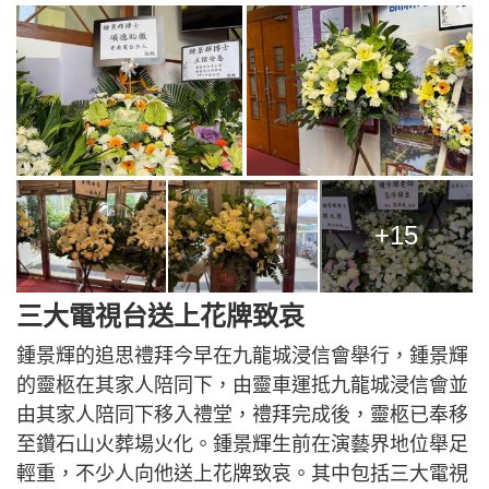
+15
三大電視台送上花牌致哀
鍾景輝的追思禮拜今早在九龍城浸信會舉行，鍾景輝
的靈柩在其家人陪同下，由靈車運抵九龍城浸信會並
由其家人陪同下移入禮堂，禮拜完成後，靈柩已奉移
至鑽石山火葬場火化。鍾景輝生前在演藝界地位舉足
輕重，不少人向他送上花牌致哀。其中包括三大電視