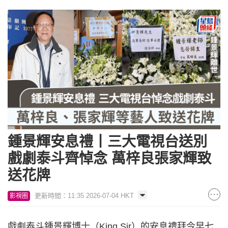
鍾景輝安息禮丨三大電視台送別
戲劇泰斗齊悼念 萬梓良張家輝致
送花牌
更新時間：11:35 2026-07-04 HKT
影視圈
戲劇泰斗鍾景輝博士（King Sir）的安息禮拜今早七