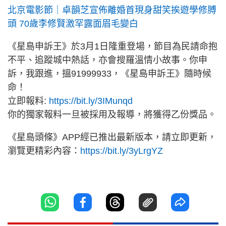
北京電影節｜卓韻芝宣佈離婚首現身甜笑挨遊學修膊
頭 70歲李修賢激罕露面眉毛變白
《星島申訴王》於3月1日隆重登場，節目為民請命抱
不平、追蹤城中熱話，亦會搜羅溫情小故事。你申
訴，我跟進，搵91999933，《星島申訴王》隨時候
命！
立即報料:
https://bit.ly/3IMunqd
你的獨家報料一旦被採用及報導，將獲得乙份獎品。
《星島頭條》APP經已推出最新版本，請立即更新，
瀏覽更精彩內容：
https://bit.ly/3yLrgYZ