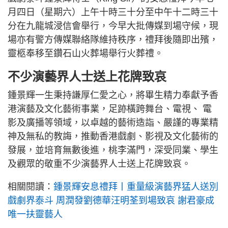
月四日（星期六）上午十時三十分至中午十二時三十
分在九龍城浸信會舉行，今早大批傳媒到場守候，現
場亦有警方傳媒聯絡隊維持秩序，禮拜後隨即出殯，
靈柩奉移至鑽石山火葬場舉行火葬禮。
不少演藝界人士送上花牌致哀
鍾景輝一生秉持謙厚仁愛之心，將畢生精力奉獻予香
港演藝及文化藝術事業，足跡橫跨舞台、電視、 電
影及廣播等領域，以卓越的藝術造詣、嚴謹的專業精
神及無私的教誨，推動香港戲劇、影視及文化藝術的
發展，並培育無數後進，桃李滿門，深受同業、學生
及觀眾的敬重不少演藝界人士送上花牌致哀。
相關閱讀：
鍾景輝安息禮拜丨重量級演藝界猛人送別
戲劇界泰斗 周潤發劉德華汪明荃到場致哀 謝君豪成
唯一扶靈藝人