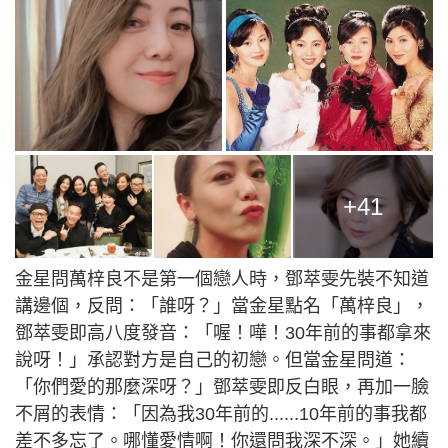
+41
金星問萬梓良不是第一個戀人時，鄧萃雯先裝不知道
講邊個，反問：「誰呀？」當金星點名「萬梓良」，
鄧萃雯即高八度發音：「喔！嘩！30年前的事都拿來
說呀！」承認對方是自己的初戀。但當金星問道：
「你們愛的那麼深呀？」鄧萃雯即反白眼，再加一臉
不屑的表情：「因為我30年前的......10年前的事我都
差不多忘了。哪懂愛情啊！你還問我深不深。」她續