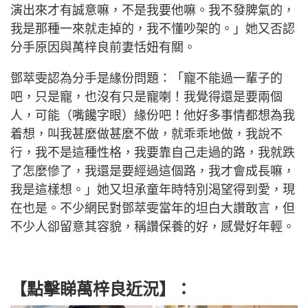
演出來才有誠意嘛，不是我要他嘛。我不發脾氣的，
我是那種一來就走掉的，我不懂吵架的。」她又否認
分手原因與萬梓良前妻恬妞有關。
鄧萃雯認為分手是緣份問題：「寵不能過一輩子的
吧，只是寵，也沒有只是寵喇！我覺得還是要兩個
人，可能（嘴饞字眼）緣份吧！他好多事情都想為我
着想，叫我甚麼做甚麼不做，就乖乖地做，我說不
行，我不是這種性格，我要靠自己走過的路，我就跌
了怎麼慘了，我還是要經過這個路，我才會成長嘛，
我是這樣想。」她又坦承童年時特別渴望得到愛，現
在也是。不少網民對鄧萃雯當年的坦白大讚敢言，但
不少人卻留意其容貌，稱讚保養的好，感覺好年輕。
【點擊睇萬梓良近況】：