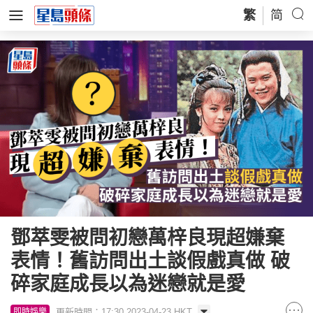
繁
简
鄧萃雯被問初戀萬梓良現超嫌棄
表情！舊訪問出土談假戲真做 破
碎家庭成長以為迷戀就是愛
更新時間：17:30 2023-04-23 HKT
即時娛樂