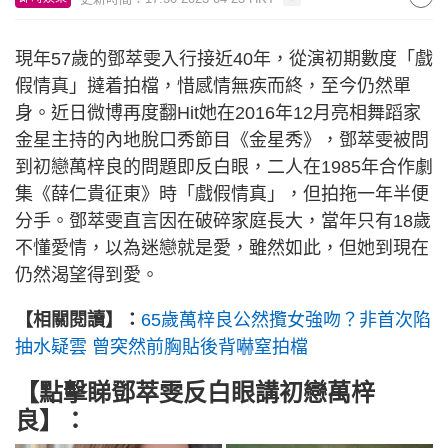
現年57歲的鄧萃雯入行接近40年，從演初期數度「戲
假情真」撻着拍檔，惜感情無疾而終，至今仍然單
身。近日微博再度翻Hit她在2016年12月亮相舞蹈家
金星主持的內地脫口秀節目《金星秀》，鄧萃雯被問
到初戀萬梓良的問題即反白眼，二人在1985年合作劇
集《薛仁貴征東》時「戲假情真」，但拍拖一年半便
分手。鄧萃雯直言因在破碎家庭長大，當年只有18歲
不懂愛情，以為迷戀就是愛，雖然如此，但她到現在
仍然渴望得到愛。
【相關閱讀】：
65歲萬梓良公然攬女強吻？非首次陷
抽水疑雲 曾突然前胸貼後背嚇窒拍檔
【點擊睇鄧萃雯反白眼講初戀萬梓
良】：