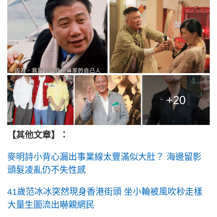
+20
【其他文章】：
麥明詩小背心漏出事業線太豐滿似大肚？ 海邊留影
頭髮凌亂仍不失性感
41歲范冰冰突然現身香港街頭 坐小輪被風吹秒走樣
大量生圖流出嚇親網民