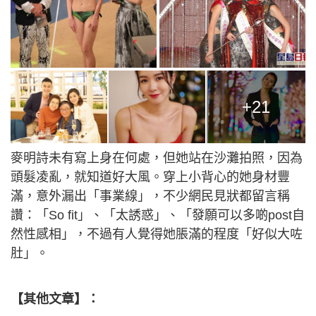
+21
麥明詩未有寫上身在何處，但她站在沙灘拍照，因為
頭髮凌亂，就知道好大風。穿上小背心的她身材豐
滿，意外漏出「事業線」，不少網民見狀都留言稱
讚：「So fit」、「太誘惑」、「發願可以多啲post自
然性感相」，不過有人覺得她脹滿的程度「好似大咗
肚」。
【其他文章】：