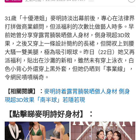
31歲「十優港姐」麥明詩淡出幕前後，專心在法律界
打拼做商業顧問，但派福利的次數比做藝人時多。早
前她曾分享穿露胃腩裝晒傲人身材，側身現超3D效
果，之後又穿上一條設計簡約的長裙，但開衩上到腰
大騷一雙美腿，極為吸引眼球。昨日（22日）她又再
派福利，貼出在沙灘的新相，雖然未有穿上泳衣，白
色小背心外還穿上黑外套，但她仍晒到「事業線」，
令網民嘖嘖稱奇。
【相關閱讀】：
麥明詩着露胃腩裝晒傲人身材 側身
現超3D效果「南半球」若隱若現
【點擊睇麥明詩好身材】：