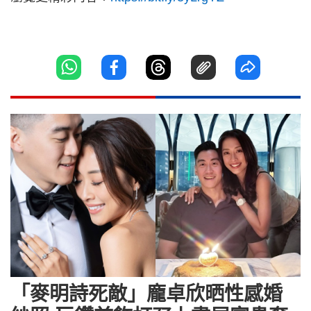
「麥明詩死敵」龐卓欣晒性感婚