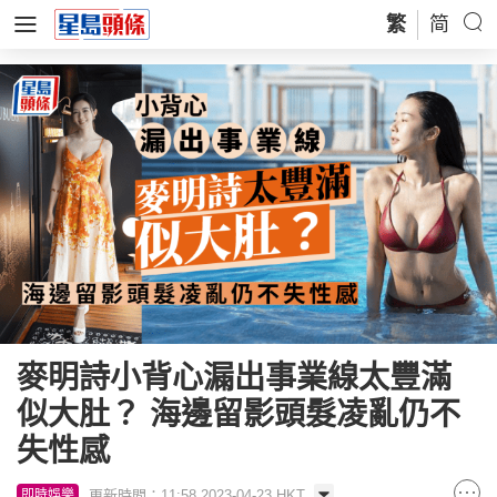
繁
简
麥明詩小背心漏出事業線太豐滿
似大肚？ 海邊留影頭髮凌亂仍不
失性感
更新時間：11:58 2023-04-23 HKT
即時娛樂