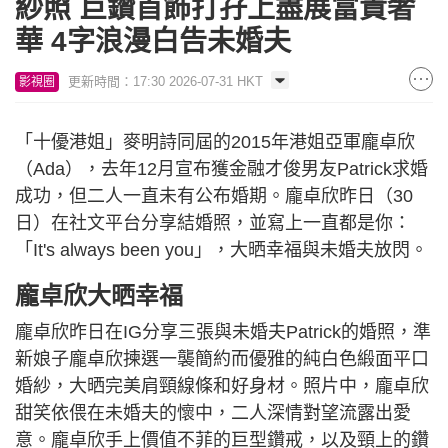
紗照 巨鑽首飾打孖上盡展富貴奢
華 4字浪漫白告未婚夫
更新時間：17:30 2026-07-31 HKT
影視圈
「十優港姐」麥明詩同屆的2015年港姐亞軍龐卓欣
（Ada），去年12月宣布獲金融才俊男友Patrick求婚
成功，但二人一直未有公布婚期。龐卓欣昨日（30
日）在社文平台分享結婚照，並寫上一直都是你：
「It's always been you」，大晒幸福與未婚夫放閃。
龐卓欣大晒幸福
龐卓欣昨日在IG分享三張與未婚夫Patrick的婚照，準
新娘子龐卓欣揀選一襲簡約而優雅的純白色緞面平口
婚紗，大晒完美肩頸線條和好身材。照片中，龐卓欣
甜笑依偎在未婚夫的懷中，二人深情對望流露出愛
意。龐卓欣手上價值不菲的巨型鑽戒，以及頸上的鑽