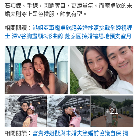
石項鍊、手鍊，閃耀奪目，更添貴氣。而龐卓欣的未
婚夫則穿上黑色禮服，帥氣有型。
相關閱讀：
港姐亞軍龐卓欣絕美婚紗照挑戰全透視喱
士 深V谷胸盡顯S形曲線 赴泰國揀婚禮場地預支蜜月
+21
相關閱讀：
富貴港姐擬與未婚夫簽婚前協議自保 揭