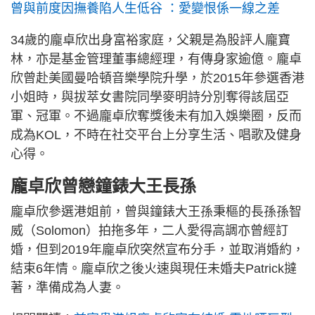
曾與前度因撫養陷人生低谷 ：愛變恨係一線之差
34歲的龐卓欣出身富裕家庭，父親是為股評人龐寶
林，亦是基金管理董事總經理，有傳身家逾億。龐卓
欣曾赴美國曼哈頓音樂學院升學，於2015年參選香港
小姐時，與拔萃女書院同學麥明詩分別奪得該屆亞
軍、冠軍。不過龐卓欣奪獎後未有加入娛樂圈，反而
成為KOL，不時在社交平台上分享生活、唱歌及健身
心得。
龐卓欣曾戀鐘錶大王長孫
龐卓欣參選港姐前，曾與鐘錶大王孫秉樞的長孫孫智
威（Solomon）拍拖多年，二人愛得高調亦曾經訂
婚，但到2019年龐卓欣突然宣布分手，並取消婚約，
結束6年情。龐卓欣之後火速與現任未婚夫Patrick撻
著，準備成為人妻。