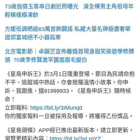
73歲翁倩玉客串日劇近照曝光 演全裸男主角祖母年
輕模樣極凍齡
方媛低調晒逾63萬首飾闢謠 私藏大量名牌極盡奢華
證郭富城絕不小器孤寒
北京電影節｜卓韻芝宣佈離婚首現身甜笑挨遊學修膊
頭 70歲李修賢激罕露面眉毛變白
《星島申訴王》於3月1日隆重登場，節目為民請命抱
不平、追蹤城中熱話，亦會搜羅溫情小故事。你申
訴，我跟進，搵91999933，《星島申訴王》隨時候
命！
立即報料:
https://bit.ly/3IMunqd
你的獨家報料一旦被採用及報導，將獲得乙份獎品。
《星島頭條》APP經已推出最新版本，請立即更新，
瀏覽更精彩內容：
https://bit.ly/3yLrgYZ