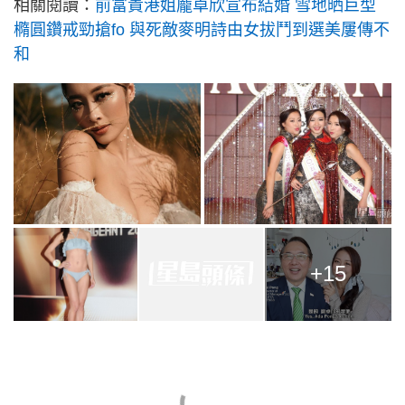
相關閱讀：
前富貴港姐龐卓欣宣布結婚 雪地晒巨型
橢圓鑽戒勁搶fo 與死敵麥明詩由女拔鬥到選美屢傳不
和
+15