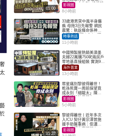
直認唔夾合作7年終拆夥
影視圈
01:00
8小時前
33歲港男突中風半身癱
瘓 母拖3日先報警 網民
震驚：執返條命係神蹟
自爆2個惡習｜Juicy叮
時事熱話
11小時前
中國預製屋熱銷美澳墨
夫婦22萬購750呎兩房戶
零地基直接組裝 實測9個
奢
月激讚
海外置業
太
13小時前
眾星痛別黎彼得離世！
乾孫熊寶一周前探望竟
成永別「細龍太」陳思
圻淚憶唉吔男朋友
影視圈
藝
5小時前
於
黎彼得離世丨近年多次
入ICU 契仔黃宗澤曾施
援手助醫重病：佢瀟灑
一生唔想大家唔開心
影視圈
01:23
舊