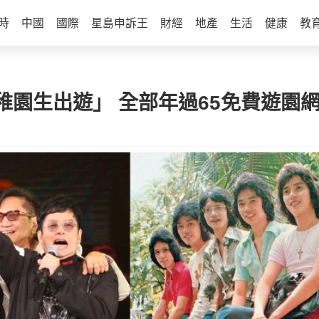
時
中國
國際
星島申訴王
財經
地產
生活
健康
教
稚園生出遊」 全部年過65免費遊園