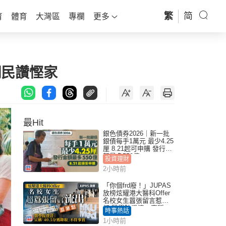
繁
简
育
體育
大灣區
專欄
更多
網民讚慳家
最Hit
銀色債券2026｜新一批
銀債每手1萬元 最少4.25
厘 8.21起可申購 發行金
額最多550億
投資理財
2小時前
「你個frd廢！」JUPAS
放榜炫耀港大醫科Offer
名校女生囂張留言惹眾
怒 醫學院澄清：宣稱
時事熱話
「40.5分獲錄取」不符事
1小時前
實｜Juicy叮