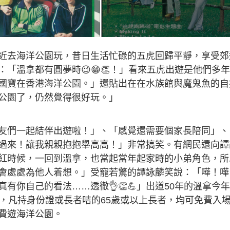
近去海洋公園玩，昔日生活忙碌的五虎回歸平靜，享受郊
「溫拿都有圓夢時😉😁👏！」看來五虎出遊是他們多
國寶在香港海洋公園。」還貼出在在水族館與魔鬼魚的自
公園了，仍然覺得很好玩。」
友們一起結伴出遊啦！」、「感覺還需要個家長陪同」、
過來！讓我親親抱抱舉高高！」非常搞笑。有網民還向譚
紅時候，一回到溫拿，也當起當年起家時的小弟角色，所
會處處為他人着想。」受寵若驚的譚詠麟笑說：「嘩！嘩
有你自己的看法……透徹👌👏💪」出道50年的溫拿今
惠，凡持身份證或長者咭的65歲或以上長者，均可免費入
費遊海洋公園。