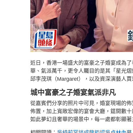
近日，香港一場盛大的富豪之子婚宴成為了
華、氣派萬千，更令人矚目的是其「星光熠熠
邱李茂琪（Margaret），以及資深演藝
城中富豪之子婚宴氣派非凡
從嘉賓們分享的照片中可見，婚宴現場的佈
佈置，加上寬敞宏偉的宴會大廳，筵開數十
如此夢幻且奢華的場景中，每一處都彰顯著
相關閱讀：
吳綺莉罕談成龍拒認吳卓林內幕