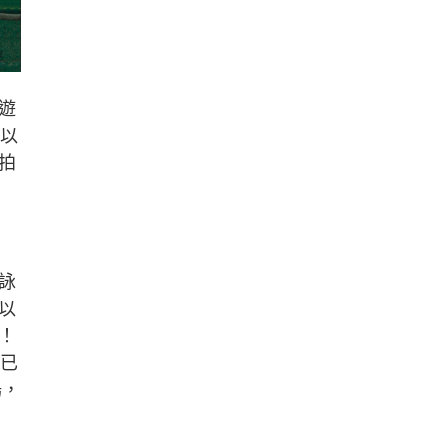
遊
年以
拍
詠
以
！
年已
場，