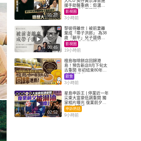
入ICU 契仔黃宗澤曾施
援手助醫重病：佢瀟灑
一生唔想大家唔開心
影視圈
01:23
3小時前
黎彼得離世丨被前妻離
棄成「帶子洪郎」 為38
歲「躺平」兒子還債多
年 曾盼尋伴侶度晚年
影視圈
00:45
19小時前
檀島咖啡餅店回歸港
島！預告新店8月下旬太
古重開 年初結束80年歷
史灣仔總店
飲食
3小時前
星島申訴王 | 停業近一年
尖東大富豪低調重開 獨
家相片曝光 復業前夕被
淋油「贈慶」
申訴熱話
02:52
9小時前