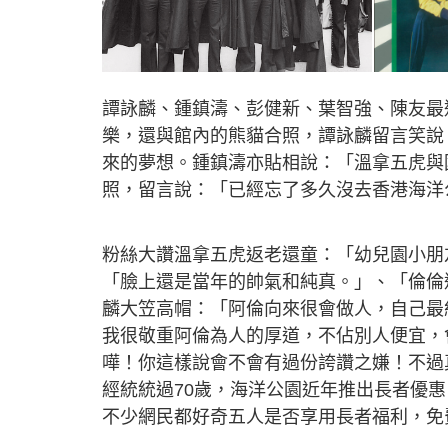
譚詠麟、鍾鎮濤、彭健新、葉智強、陳友最
樂，還與館內的熊貓合照，譚詠麟留言笑說：
來的夢想。鍾鎮濤亦貼相說：「溫拿五虎與
照，留言說：「已經忘了多久沒去香港海洋
粉絲大讚溫拿五虎返老還童：「幼兒園小朋
「臉上還是當年的帥氣和純真。」、「倫倫
麟大笠高帽：「阿倫向來很會做人，自己最
我很敬重阿倫為人的厚道，不佔別人便宜，
嘩！你這樣說會不會有過份誇讚之嫌！不過真
經統統過70歲，海洋公園近年推出長者優
不少網民都好奇五人是否享用長者福利，免