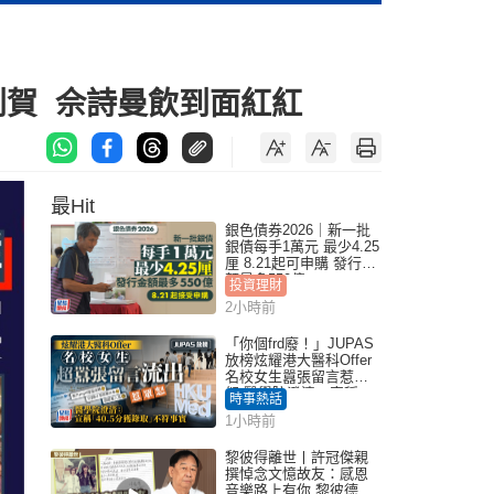
到賀 佘詩曼飲到面紅紅
最Hit
銀色債券2026｜新一批
銀債每手1萬元 最少4.25
厘 8.21起可申購 發行金
額最多550億
投資理財
2小時前
「你個frd廢！」JUPAS
放榜炫耀港大醫科Offer
名校女生囂張留言惹眾
怒 醫學院澄清：宣稱
時事熱話
「40.5分獲錄取」不符事
1小時前
實｜Juicy叮
黎彼得離世丨許冠傑親
撰悼念文憶故友：感恩
音樂路上有你 黎彼德曾