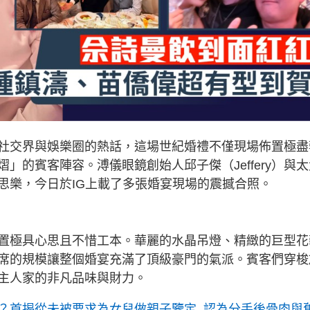
社交界與娛樂圈的熱話，這場世紀婚禮不僅現場佈置極盡
」的賓客陣容。溥儀眼鏡創始人邱子傑（Jeffery）與太
人賈思樂，今日於IG上載了多張婚宴現場的震撼合照。
置極具心思且不惜工本。華麗的水晶吊燈、精緻的巨型花
席的規模讓整個婚宴充滿了頂級豪門的氣派。賓客們穿梭
主人家的非凡品味與財力。
？首揭從未被要求為女兒做親子鑒定 認為分手後骨肉與