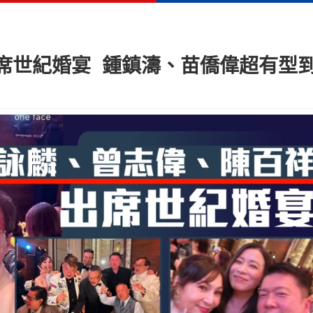
席世紀婚宴 鍾鎮濤、苗僑偉超有型