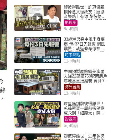
黎彼得離世丨許冠傑親
撰悼念文憶故友：感恩
音樂路上有你 黎彼德曾
直認唔夾合作7年終拆夥
影視圈
01:00
8小時前
33歲港男突中風半身癱
瘓 母拖3日先報警 網民
震驚：執返條命係神蹟
自爆2個惡習｜Juicy叮
時事熱話
11小時前
中國預製屋熱銷美澳墨
夫婦22萬購750呎兩房戶
零地基直接組裝 實測9個
今
月激讚
海外置業
粉絲
13小時前
，
眾星痛別黎彼得離世！
乾孫熊寶一周前探望竟
成永別「細龍太」陳思
圻淚憶唉吔男朋友
影視圈
5小時前
黎彼得離世丨近年多次