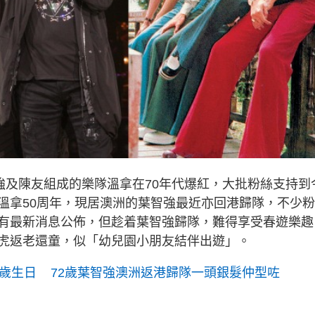
強及陳友組成的樂隊溫拿在70年代爆紅，大批粉絲支持到
溫拿50周年，現居澳洲的葉智強最近亦回港歸隊，不少
有最新消息公佈，但趁着葉智強歸隊，難得享受春遊樂趣
虎返老還童，似「幼兒園小朋友結伴出遊」。
4歲生日 72歲葉智強澳洲返港歸隊一頭銀髮仲型咗