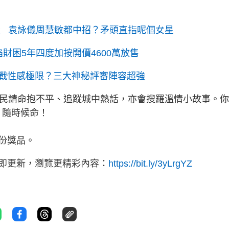
渣 袁詠儀周慧敏都中招？矛頭直指呢個女星
財困5年四度加按開價4600萬放售
戰性感極限？三大神秘評審陣容超強
為民請命抱不平、追蹤城中熱話，亦會搜羅溫情小故事。
》隨時候命！
份獎品。
立即更新，瀏覽更精彩內容：
https://bit.ly/3yLrgYZ