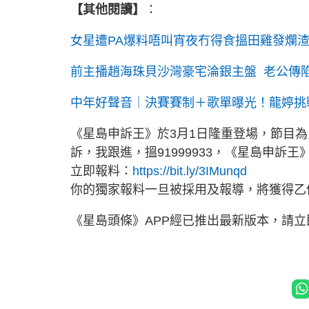
【其他閱讀】
：
女星遭PA爆料唔叫宵夜冇得食搵田雞發爛
前主播趙海珠貝沙灣豪宅淪銀主盤 老公傳陷
中年好聲音｜決賽賽制＋歌單曝光！龍婷挑
《星島申訴王》於3月1日隆重登場，節目
訴，我跟進，搵91999933，《星島申訴王
立即報料：
https://bit.ly/3IMunqd
你的獨家報料一旦被採用及報導，將獲得乙
《星島頭條》APP經已推出最新版本，請