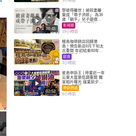
3小時前
黎彼得離世丨被前妻離
棄成「帶子洪郎」 為38
歲「躺平」兒子還債多
年 曾盼尋伴侶度晚年
影視圈
00:45
19小時前
檀島咖啡餅店回歸港
島！預告新店8月下旬太
古重開 年初結束80年歷
史灣仔總店
飲食
3小時前
星島申訴王 | 停業近一年
尖東大富豪低調重開 獨
家相片曝光 復業前夕被
淋油「贈慶」
申訴熱話
02:52
9小時前