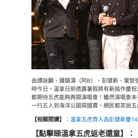
由譚詠麟、鍾鎮濤（阿B）、彭健新、葉智
時今日，溫拿日前透露暑假將有新搞作慶祝
都期待五虎能夠再開演唱會！雖然演唱會未
一行五人到海洋公園探國寶，網民都笑說五
【相關閱讀】
：
溫拿五虎齊人為彭健新慶7
【點擊睇溫拿五虎返老還童】：