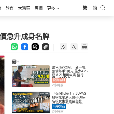
繁
简
育
體育
大灣區
專欄
更多
身價急升成身名牌
最Hit
銀色債券2026｜新一批
銀債每手1萬元 最少4.25
厘 8.21起可申購 發行金
額最多550億
投資理財
2小時前
「你個frd廢！」JUPAS
放榜炫耀港大醫科Offer
名校女生囂張留言惹眾
怒 醫學院澄清：宣稱
時事熱話
「40.5分獲錄取」不符事
2小時前
實｜Juicy叮