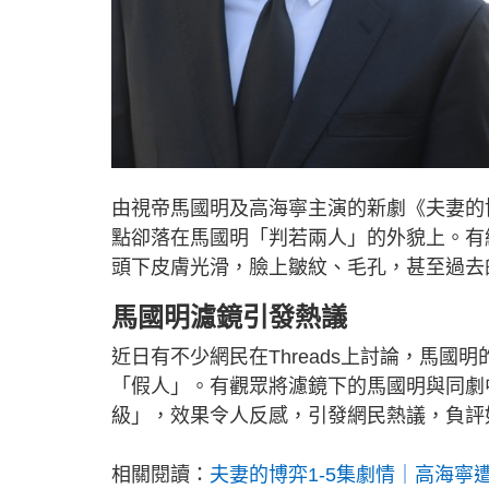
由視帝馬國明及高海寧主演的新劇《夫妻的
點卻落在馬國明「判若兩人」的外貌上。有
頭下皮膚光滑，臉上皺紋、毛孔，甚至過去
馬國明濾鏡引發熱議
近日有不少網民在Threads上討論，馬
「假人」。有觀眾將濾鏡下的馬國明與同劇中
級」，效果令人反感，引發網民熱議，負評
相關閱讀：
夫妻的博弈1-5集劇情｜高海寧