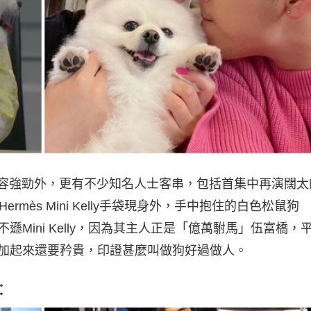
陣容強勁外，更有不少知名人士客串，包括首集中再演闊太
mès Mini Kelly手袋現身外，手中抱住的白色松鼠狗
不遜Mini Kelly，因為其主人正是「億萬駙馬」伍富橋，
加起來還要矜貴，印證甚麼叫做狗好過做人。
：