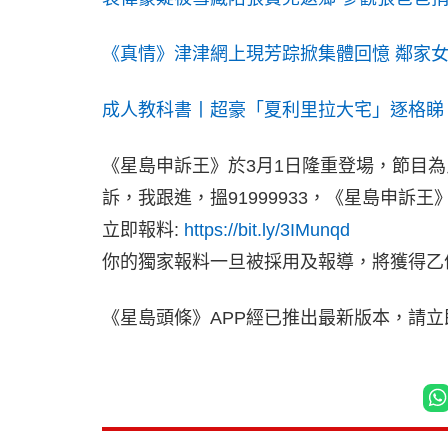
《真情》津津網上現芳踪掀集體回憶 鄰家
成人教科書丨超豪「夏利里拉大宅」逐格睇
《星島申訴王》於3月1日隆重登場，節目
訴，我跟進，搵91999933，《星島申訴王
立即報料:
https://bit.ly/3IMunqd
你的獨家報料一旦被採用及報導，將獲得乙
《星島頭條》APP經已推出最新版本，請