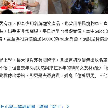
寵愛有加，但甚少用名牌寵物產品，也曾用平民寵物車。直
，出手更非常闊綽，平日造型也盡顯貴氣，當中Gucci
，甚至為牠買價值逾$6000的Prada外套，絕對是身價
涌上學，長大後負笈美國留學，且出道初期便傳出以名車
不俗；但自去年5月突然與拖拉多年的緋聞女友林穎彤「
兆楹傳出婚訊，即更是夫憑妻貴，變身「億萬駙馬」。他
捐助小學一張相被嘲：搵到「新工」？