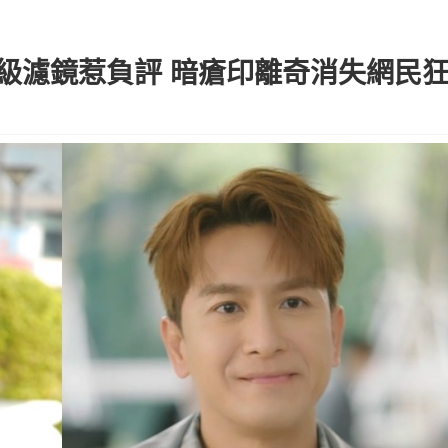
十級濾鏡惹負評 暗瘡印離奇消失網民