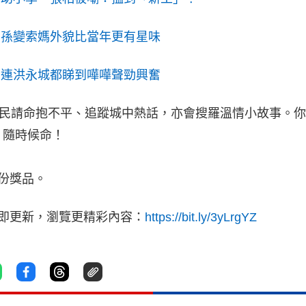
女孫變索媽外貌比當年更有星味
 連洪永城都睇到嘩嘩聲勁興奮
為民請命抱不平、追蹤城中熱話，亦會搜羅溫情小故事。
》隨時候命！
份獎品。
立即更新，瀏覽更精彩內容：
https://bit.ly/3yLrgYZ