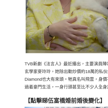
TVB新劇《法言人》最近播出，主要演員
玄學家麥玲玲，她除出動炒價約18萬的私伙Her
Diamond也大有來頭。牠真名叫飛雲，身價
過着豪門生活，一身行頭甚至比不少人全身
【點擊睇伍富橋婚前婚後變化】