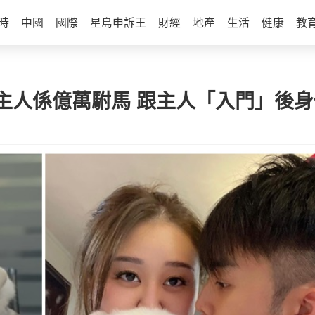
時
中國
國際
星島申訴王
財經
地產
生活
健康
教
主人係億萬駙馬 跟主人「入門」後