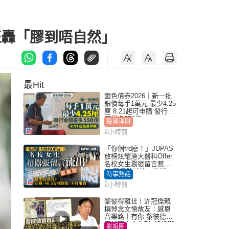
狂轟「膠到唔自然」
最Hit
銀色債券2026｜新一批
銀債每手1萬元 最少4.25
厘 8.21起可申購 發行金
額最多550億
投資理財
2小時前
「你個frd廢！」JUPAS
放榜炫耀港大醫科Offer
名校女生囂張留言惹眾
怒 醫學院澄清：宣稱
時事熱話
「40.5分獲錄取」不符事
2小時前
實｜Juicy叮
黎彼得離世丨許冠傑親
撰悼念文憶故友：感恩
音樂路上有你 黎彼德曾
直認唔夾合作7年終拆夥
影視圈