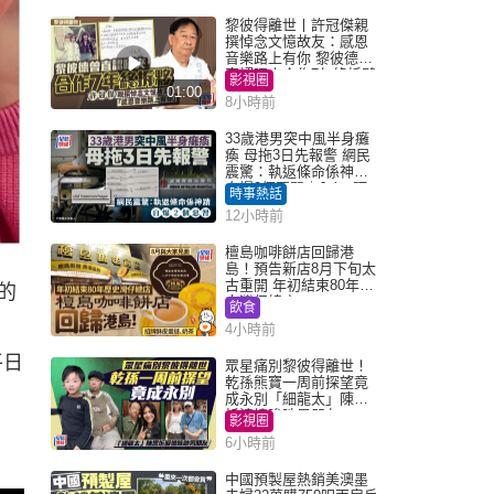
黎彼得離世丨許冠傑親
撰悼念文憶故友：感恩
音樂路上有你 黎彼德曾
直認唔夾合作7年終拆夥
影視圈
01:00
8小時前
33歲港男突中風半身癱
瘓 母拖3日先報警 網民
震驚：執返條命係神蹟
自爆2個惡習｜Juicy叮
時事熱話
12小時前
檀島咖啡餅店回歸港
島！預告新店8月下旬太
古重開 年初結束80年歷
的
史灣仔總店
飲食
4小時前
平日
眾星痛別黎彼得離世！
乾孫熊寶一周前探望竟
成永別「細龍太」陳思
圻淚憶唉吔男朋友
影視圈
6小時前
中國預製屋熱銷美澳墨