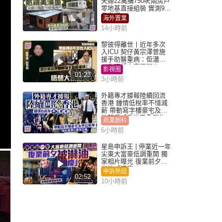
夫婦22萬購750呎兩房戶
零地基直接組裝 實測9個
月激讚
海外置業
14小時前
黎彼得離世丨近年多次
入ICU 契仔黃宗澤曾施
援手助醫重病：佢瀟灑
一生唔想大家唔開心
影視圈
01:23
3小時前
外籍專才據報陸續回流
香港 鍾情低稅率不惜減
薪 帶動寫字樓豪宅及學
位競爭「香港已重現生
商業創科
機」
6小時前
星島申訴王 | 停業近一年
尖東大富豪低調重開 獨
家相片曝光 復業前夕被
淋油「贈慶」
申訴熱話
02:52
10小時前