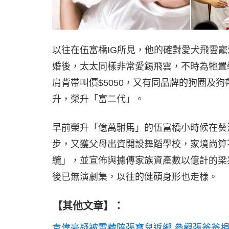
以往在伍富橋IG所見，他的確對愛犬飛雲
婚後，太太同樣非常愛錫飛雲，不時為牠置裝
肩背帶叫價$5050，又有同品牌的狗圈及狗帶
升，榮升「富二代」。
早前榮升「億萬駙馬」的伍富橋小時候在葵
步，又獲父母出資開設舞蹈學校，家境尚算
纜」，並宣佈與據傳家族資產數以億計的梁
後已無演劇集，以往的健碩身形也走樣。
【其他文章】：
袁偉豪疑被雪藏陪張寶兒返鄉 參觀張爸爸