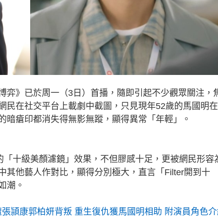
博弈》已於周一（3日）首播，隨即引起不少觀眾關注，
網民在社交平台上載劇中截圖，只見現年52歲的馬國明
的暗瘡印都消失得無影無蹤，顯得異常「年輕」。
國明的「十級美顏濾鏡」效果，不但膠感十足，更被網民形容
其他藝人作對比，顯得分別極大，直言「Filter開到十
如潮。
遭張頴康郭柏妍背叛 重生復仇獲馬國明相助 附演員角色介