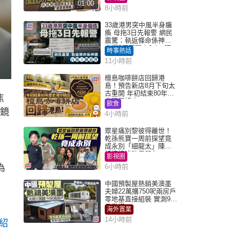
01:00
8小時前
33歲港男突中風半身癱
瘓 母拖3日先報警 網民
震驚：執返條命係神蹟
自爆2個惡習｜Juicy叮
時事熱話
11小時前
檀島咖啡餅店回歸港
島！預告新店8月下旬太
古重開 年初結束80年歷
焦
史灣仔總店
飲食
在鏡
4小時前
眾星痛別黎彼得離世！
乾孫熊寶一周前探望竟
成永別「細龍太」陳思
圻淚憶唉吔男朋友
影視圈
為
6小時前
中國預製屋熱銷美澳墨
夫婦22萬購750呎兩房戶
零地基直接組裝 實測9個
月激讚
海外置業
14小時前
紹