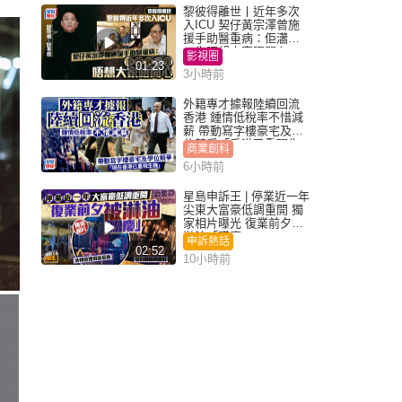
黎彼得離世丨近年多次
入ICU 契仔黃宗澤曾施
援手助醫重病：佢瀟灑
一生唔想大家唔開心
影視圈
01:23
3小時前
外籍專才據報陸續回流
香港 鍾情低稅率不惜減
薪 帶動寫字樓豪宅及學
位競爭「香港已重現生
商業創科
機」
6小時前
星島申訴王 | 停業近一年
尖東大富豪低調重開 獨
家相片曝光 復業前夕被
淋油「贈慶」
申訴熱話
02:52
10小時前