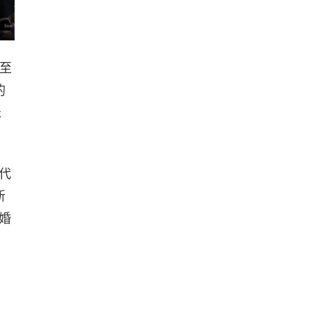
至
的
急
代
斬
婚