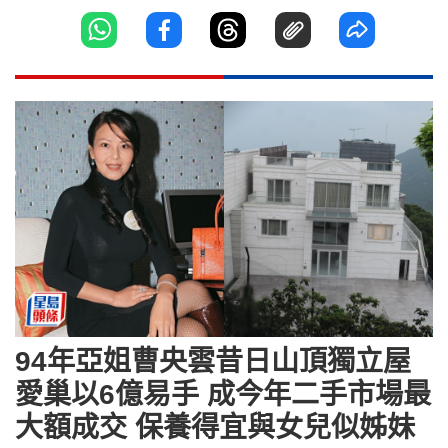
94年亞姐曹央雲昔日山頂獨立屋
愛巢以6億易手 成今年二手市場最
大額成交 保養得宜與女兒似姊妹