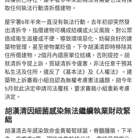
買樓前已存在，屋宇署多年來認為沒有需要也沒有採
取任何執法行動清拆僭建物。
屋宇署6年半來一直沒有執法行動，去年初卻突然發
出清拆令，指僭建物可構成結構或火災風險、對公眾
造成衛生滋擾或不便、導致環境惡化、妨礙良好的建
築物管理，甚至使物業貶值，下令胡漢清即時移除其
住所僭建物，2個月內還原單位結構，否則提控。胡
就清拆令提上訴，質疑清拆令違憲，非法任意干預其
私生活及住所，違反了《基本法》及《人權法》。建
築物上訴審裁小組自認為無權考慮憲法議題，胡今年
5月就此決定申請司法覆核，要求審裁小組重新考慮
決定。
胡漢清因細菌感染無法繼續執業財政緊
絀
胡漢清去年感染致命金黃葡萄球菌，脊髓腫脹，下半