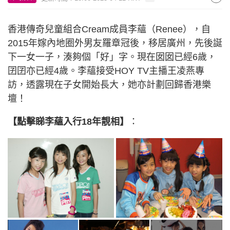
香港傳奇兒童組合Cream成員李蘊（Renee），自
2015年嫁內地圈外男友羅章冠後，移居廣州，先後誕
下一女一子，湊夠個「好」字。現在囡囡已經6歲，
囝囝亦已經4歲。李蘊接受HOY TV主播王凌燕專
訪，透露現在子女開始長大，她亦計劃回歸香港樂
壇！
【點擊睇李蘊入行18年靚相】
：