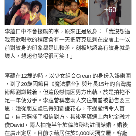
+60
李蘊口中不會接觸的事，原來正是紋身：「我沒想過
我喜歡唱歌的程度會有一天把麥克風刺在皮膚上～以
前對紋身的印象都是比較差，刻板地認為有紋身就是
壞人，想起也覺得很可笑！」
李蘊在12歲的時，以少女組合Cream的身份入娛樂圈
，到了20歲因節目《魔法擂台》與年長15年的台灣魔
術師劉謙撻着，但這段戀情因男方出軌，於是拍拖不
足一年便分手。李蘊曾稱當兩人交往前曾被勸告要三
思，她從朋友處已得知劉謙花心，不過愛情令人盲
目，自己選擇了相信對方。其後李蘊遇上內地金融才
俊David，兩人拍拖半年於倫敦秘密註冊結婚，婚後
在廣州定居。目前李蘊居住於5,000呎獨立屋，客廳