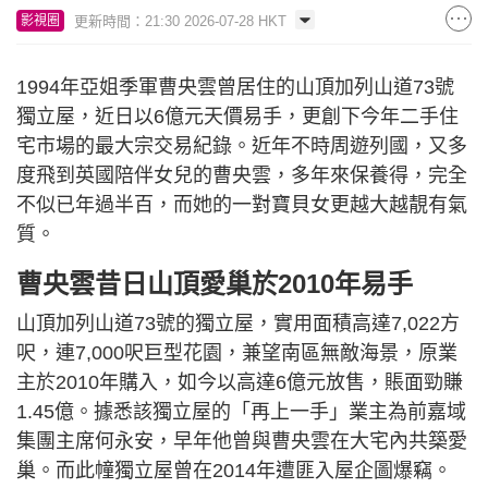
更新時間：21:30 2026-07-28 HKT
影視圈
1994年亞姐季軍曹央雲曾居住的山頂加列山道73號
獨立屋，近日以6億元天價易手，更創下今年二手住
宅市場的最大宗交易紀錄。近年不時周遊列國，又多
度飛到英國陪伴女兒的曹央雲，多年來保養得，完全
不似已年過半百，而她的一對寶貝女更越大越靚有氣
質。
曹央雲昔日山頂愛巢於2010年易手
山頂加列山道73號的獨立屋，實用面積高達7,022方
呎，連7,000呎巨型花園，兼望南區無敵海景，原業
主於2010年購入，如今以高達6億元放售，賬面勁賺
1.45億。據悉該獨立屋的「再上一手」業主為前嘉域
集團主席何永安，早年他曾與曹央雲在大宅內共築愛
巢。而此幢獨立屋曾在2014年遭匪入屋企圖爆竊。