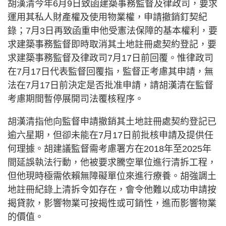
胡漢清今年6月9日致函建築事務監督及律政司，要求
運用其私人財產權及使用物業權，申請撤銷釘契紀
錄；7月3日再致函重申他受憲法保障的基本權利，要
求建築事務監督即時取消其土地註冊處契約登記，要
求建築事務監督及律政司7月17日前回覆。惟律政司
在7月17日代表監督回覆指，監督正考慮其申請，無
法在7月17日前決定是否批准申請，請胡漢清在監督
考慮期間暫停展開司法覆核程序。
胡漢清指他向監督申請撤銷其土地註冊處契約登記已
逾六星期，但卻未能在7月17日前批核申請及提供任
何理據。胡建議監督需考慮署方在2018年至2025年
間延誤執法行動，他被要求騰空單位進行清拆工程，
但他現時極需依賴無障礙單位來進行療養。胡強調土
地註冊紀錄上清拆令如存在，會令他難以成功申請按
揭貸款，影響物業可按揭性或可銷性，進而影響物業
的價值。