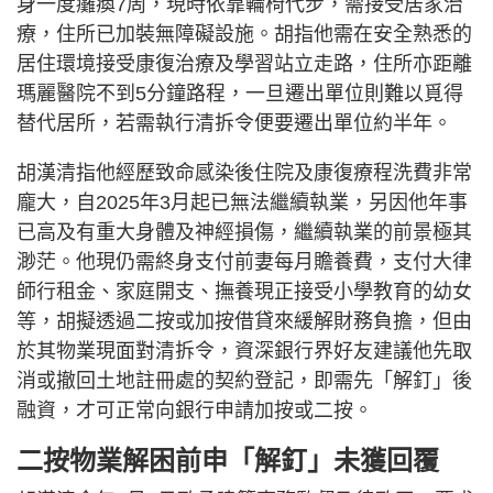
身一度癱瘓7周，現時依靠輪椅代步，需接受居家治
療，住所已加裝無障礙設施。胡指他需在安全熟悉的
居住環境接受康復治療及學習站立走路，住所亦距離
瑪麗醫院不到5分鐘路程，一旦遷出單位則難以覓得
替代居所，若需執行清拆令便要遷出單位約半年。
胡漢清指他經歷致命感染後住院及康復療程洗費非常
龐大，自2025年3月起已無法繼續執業，另因他年事
已高及有重大身體及神經損傷，繼續執業的前景極其
渺茫。他現仍需終身支付前妻每月贍養費，支付大律
師行租金、家庭開支、撫養現正接受小學教育的幼女
等，胡擬透過二按或加按借貸來緩解財務負擔，但由
於其物業現面對清拆令，資深銀行界好友建議他先取
消或撤回土地註冊處的契約登記，即需先「解釘」後
融資，才可正常向銀行申請加按或二按。
二按物業解困前申「解釘」未獲回覆