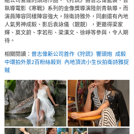
組公司營運的頭炮作品。《狩謊》由曾志偉監製，曾
執導電影《寒戰》系列的金像獎導演陸劍青執導。而
演員陣容同樣陣容強大，除衛詩雅外，同劇還有內地
人氣男神成毅、影后袁詠儀（靚靚），更邀得梁家
輝、莫文蔚、李若彤、梁漢文、徐崢等參與，令人期
待。
相關閱讀：
曾志偉新公司首作《狩謊》響頭炮 成毅
中環拍外景2百粉絲殺到 內地頂流小生伙拍衛詩雅捉
賊