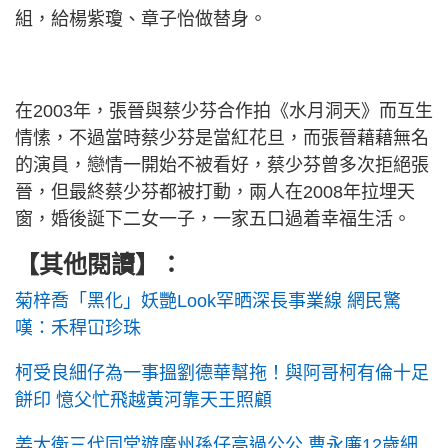
組，給楊紫瓊、章子怡做替身。
在2003年，張晉與蔡少芬合作拍《水月洞天》而互生
情愫，不過當時蔡少芬是當紅花旦，而張晉藉藉無名
的演員，戀情一開始不被看好，蔡少芬曾多次拒絕張
晉，但最終蔡少芬都被打動，兩人在2008年拉埋天
窗，婚後誕下二女一子，一家五口過着幸福生活。
【其他閱讀】：
菊梓喬「黑化」妖艷Look罕晒深長事業線 網民驚
嘆：禾稈冚珍珠
柯受良細仔為一事搵劉德華幫拖！與阿哥柯有倫十足
餅印 憶父忙飛越黃河靠天王照顧
姜大衛三代同堂遊廣州孫仔高過公公 曹永廉12歲細