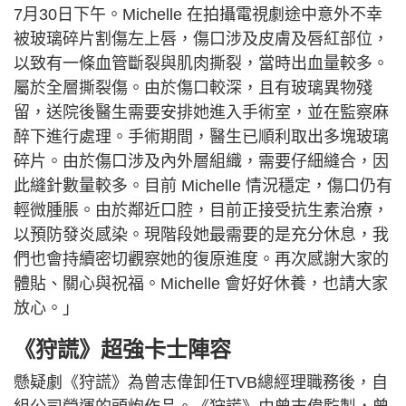
7月30日下午。Michelle 在拍攝電視劇途中意外不幸
被玻璃碎片割傷左上唇，傷口涉及皮膚及唇紅部位，
以致有一條血管斷裂與肌肉撕裂，當時出血量較多。
屬於全層撕裂傷。由於傷口較深，且有玻璃異物殘
留，送院後醫生需要安排她進入手術室，並在監察麻
醉下進行處理。手術期間，醫生已順利取出多塊玻璃
碎片。由於傷口涉及內外層組織，需要仔細縫合，因
此縫針數量較多。目前 Michelle 情況穩定，傷口仍有
輕微腫脹。由於鄰近口腔，目前正接受抗生素治療，
以預防發炎感染。現階段她最需要的是充分休息，我
們也會持續密切觀察她的復原進度。再次感謝大家的
體貼、關心與祝福。Michelle 會好好休養，也請大家
放心。」
《狩謊》超強卡士陣容
懸疑劇《狩謊》為曾志偉卸任TVB總經理職務後，自