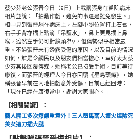
蔡少芬老公張晉今日（9日）上載兩張身在醫院病床
相片並說：「拍動作戲，難免的事還是難免發生。」
相中見到張晉躺在病床上，左腳小腿位置打上石膏，
右手手背亦插上點滴「吊鹽水」，鼻上更見插上鼻
喉，雖然左手仍可對鏡頭舉V，但傷勢似乎相當嚴
重。不過張晉未有透露受傷的原因，以及目前的情況
如何，於是令網民以及朋友們相當擔心，幸好太太蔡
少芬其後回覆傳媒，她稱老公已接受手術，目前等待
康復。而張晉的經理人今日亦回覆《星島頭條》，她
稱張晉早前在內地拍戲意外受傷，目前已經回港：
「現在已經在康復當中，謝謝大家關心。」
【相關閱讀】：
藝人開工多次爆嚴重意外！三人墮馬兩人遭火燒險死
美女遭刀插大腿
【點擊睇張晉受傷相片】：