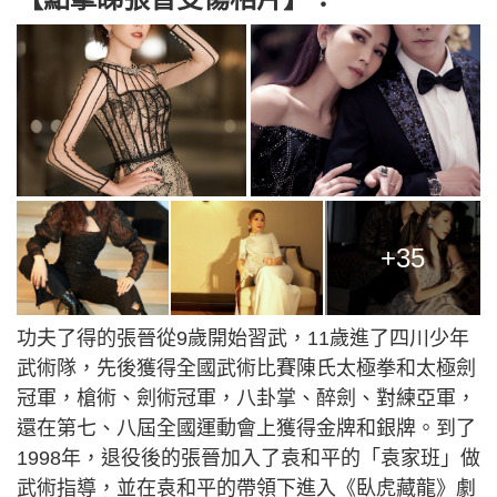
+35
功夫了得的張晉從9歲開始習武，11歲進了四川少年
武術隊，先後獲得全國武術比賽陳氏太極拳和太極劍
冠軍，槍術、劍術冠軍，八卦掌、醉劍、對練亞軍，
還在第七、八屆全國運動會上獲得金牌和銀牌。到了
1998年，退役後的張晉加入了袁和平的「袁家班」做
武術指導，並在袁和平的帶領下進入《臥虎藏龍》劇