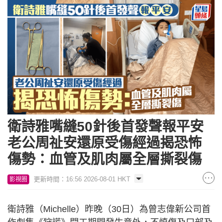
衛詩雅嘴縫50針後首發聲報平安
老公周祉安還原受傷經過揭恐怖
傷勢：血管及肌肉屬全層撕裂傷
更新時間：16:56 2026-08-01 HKT
影視圈
衛詩雅（Michelle）昨晚（30日）為曾志偉新公司首