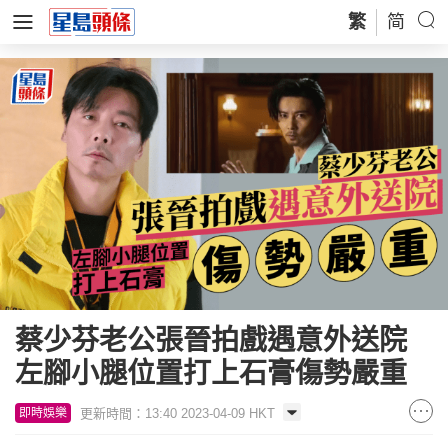
繁
简
蔡少芬老公張晉拍戲遇意外送院
左腳小腿位置打上石膏傷勢嚴重
更新時間：13:40 2023-04-09 HKT
即時娛樂