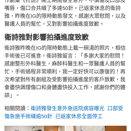
作劇集《狩謊》開工期間發生意外，不慎傷及口部及
嘴唇，傷口合共縫了多達50針。已返家休息的衛詩
雅，昨晚在IG的限時動態發文，感謝大眾慰問，以及
醫護人員的幫忙，又對影響拍攝進度致歉。
衛詩雅對影響拍攝進度致歉
衛詩雅昨晚在IG的限時動態上載一碗湯的照片，相信
手術後已可進食。衛詩雅留言：「多謝大家的慰問！
感謝整形外科醫生，麻醉科醫生和一眾醫護人員的幫
忙，手術過程非常順利，我一定好快可以康復的！再
次希望對所有劇組及受影響拍攝進度的客戶致歉，我
會盡快調理傷口和身體盡快投入工作，感謝你們的體
諒」。
相關閱讀：
衛詩雅發生意外急送院病容曝光 口部受
傷急施手術縫逾50針 已返家休息全面停工