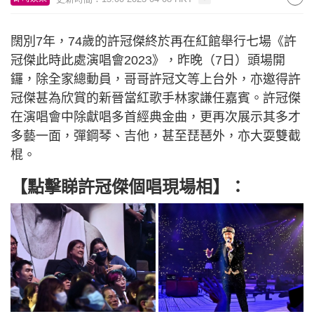
闊別7年，74歲的許冠傑終於再在紅館舉行七場《許
冠傑此時此處演唱會2023》，昨晚（7日）頭場開
鑼，除全家總動員，哥哥許冠文等上台外，亦邀得許
冠傑甚為欣賞的新晉當紅歌手林家謙任嘉賓。許冠傑
在演唱會中除獻唱多首經典金曲，更再次展示其多才
多藝一面，彈鋼琴、吉他，甚至琵琶外，亦大耍雙截
棍。
【點擊睇許冠傑個唱現場相】：