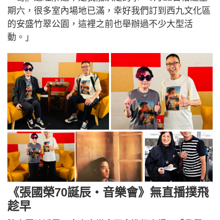
期六，很多室內場地已滿，幸好我們訂到西九文化區
的安盛竹翠公園，這裡之前也舉辦過不少大型活
動。」
《張國榮70誕辰・音樂會》無直播撲飛
趁早