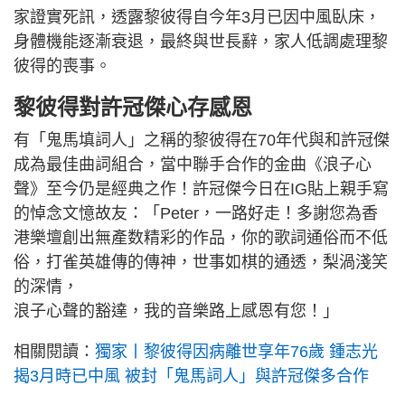
家證實死訊，透露黎彼得自今年3月已因中風臥床，
身體機能逐漸衰退，最終與世長辭，家人低調處理黎
彼得的喪事。
黎彼得對許冠傑心存感恩
有「鬼馬填詞人」之稱的黎彼得在70年代與和許冠傑
成為最佳曲詞組合，當中聯手合作的金曲《浪子心
聲》至今仍是經典之作！許冠傑今日在IG貼上親手寫
的悼念文憶故友：「Peter，一路好走！多謝您為香
港樂壇創出無產数精彩的作品，你的歌詞通俗而不低
俗，打雀英雄傳的傳神，世事如棋的通透，梨渦淺笑
的深情，
浪子心聲的豁達，我的音樂路上感恩有您！」
相關閱讀：
獨家丨黎彼得因病離世享年76歲 鍾志光
揭3月時已中風 被封「鬼馬詞人」與許冠傑多合作