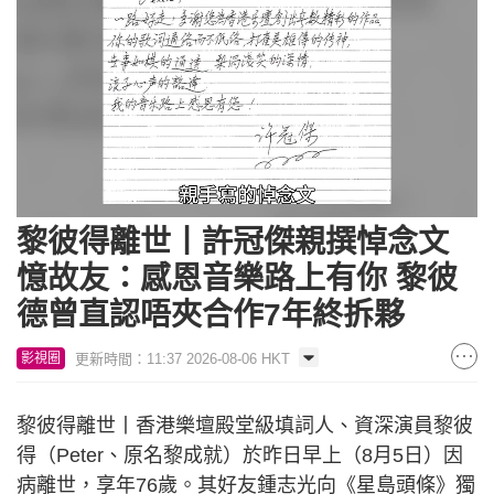
Loaded
:
Unmute
64.73%
黎彼得離世丨許冠傑親撰悼念文
憶故友：感恩音樂路上有你 黎彼
德曾直認唔夾合作7年終拆夥
更新時間：11:37 2026-08-06 HKT
影視圈
黎彼得離世丨香港樂壇殿堂級填詞人、資深演員黎彼
得（Peter、原名黎成就）於昨日早上（8月5日）因
病離世，享年76歲。其好友鍾志光向《星島頭條》獨