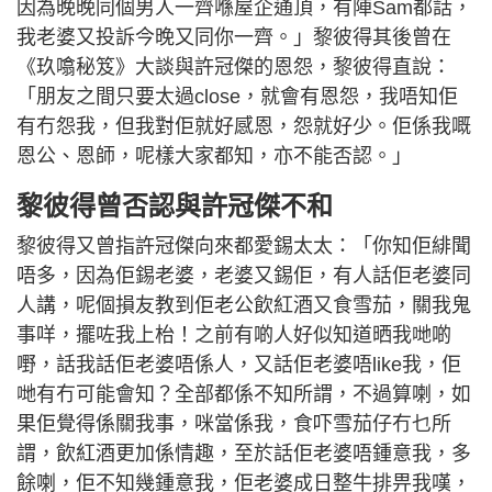
因為晚晚同個男人一齊喺屋企通頂，有陣Sam都話，
我老婆又投訴今晚又同你一齊。」黎彼得其後曾在
《玖噏秘笈》大談與許冠傑的恩怨，黎彼得直說：
「朋友之間只要太過close，就會有恩怨，我唔知佢
有冇怨我，但我對佢就好感恩，怨就好少。佢係我嘅
恩公、恩師，呢樣大家都知，亦不能否認。」
黎彼得曾否認與許冠傑不和
黎彼得又曾指許冠傑向來都愛錫太太：「你知佢緋聞
唔多，因為佢錫老婆，老婆又錫佢，有人話佢老婆同
人講，呢個損友教到佢老公飲紅酒又食雪茄，關我鬼
事咩，擺咗我上枱！之前有啲人好似知道晒我哋啲
嘢，話我話佢老婆唔係人，又話佢老婆唔like我，佢
哋有冇可能會知？全部都係不知所謂，不過算喇，如
果佢覺得係關我事，咪當係我，食吓雪茄仔冇乜所
謂，飲紅酒更加係情趣，至於話佢老婆唔鍾意我，多
餘喇，佢不知幾鍾意我，佢老婆成日整牛排畀我嘆，