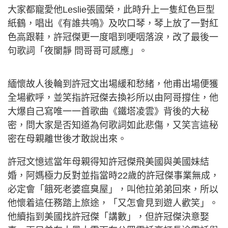
大家都寵愛他Leslie張國榮，此時升上一隻紅色巨型
紙鶴，唱出《有誰共鳴》及吹口琴，琴上放了一對紅
色高跟鞋，許冠傑更一度唱到哽咽落淚，改了最後一
句歌詞「夜闌靜 問哥哥可感應」。
緬懷故人後輪到許冠文出場緩和愁緒，他甫出場便獲
全場歡呼，並笑指許冠傑去換衫所以由阿哥撐住，他
大爆自己寫唯一一首歌曲《鐵塔凌雲》背後的大秘
密，問大家是否知道為何歌詞如此悲傷，又笑言這秘
密在母親離世後才敢說出來。
許冠文憶述當年母親得知許冠傑飛美國與美國妹結
婚，阿媽極力反對並指當時22歲的許冠傑事業無成，
必定會「餓死老婆瘟臭屋」，叫他拉弟弟回來，所以
他懷着這任務踏上旅途，「又怎會見到遊人歡笑」。
他續指到美國找許冠傑「講數」，但許冠傑決意娶