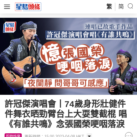
繁
简
許冠傑演唱會丨74歲身形壯健件
件舞衣晒勁臂台上大耍雙截棍 唱
《有誰共鳴》念張國榮哽咽落淚
更新時間：15:00 2023-04-08 HKT
即時娛樂