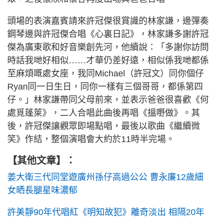
頭場的表演嘉賓請來許冠傑很賞識的林家謙，邊彈奏
鋼琴邊與許冠傑合唱《心裏日記》，林家謙多謝許冠
傑為廣東歌和好音樂創先河，他續說：「多謝你訪問
時話我哋好相似……才華仍差好遠，相似係我哋都係
至麻煩嘅處女座，我同Michael（許冠文）同你個仔
Ryan同一日生日，同你一樣有三個哥哥，都係第四
仔。」林家謙帶同父母前來，並表示爸爸很喜歡《何
處覓蓬萊》，二人合唱此曲後再唱《搵嘢做》。其
後，許冠傑讓觀眾即場點唱，最後以歌曲《繼續微
笑》作結，整個演唱會大約於11時半完場。
【其他文章】：
姜大衛三代同堂遊廣州孫仔高過公公 曹永廉12歲細
女晒長腿星味濃郁
許美靜90年代唱紅《明知故犯》離奇淡出 相隔20年