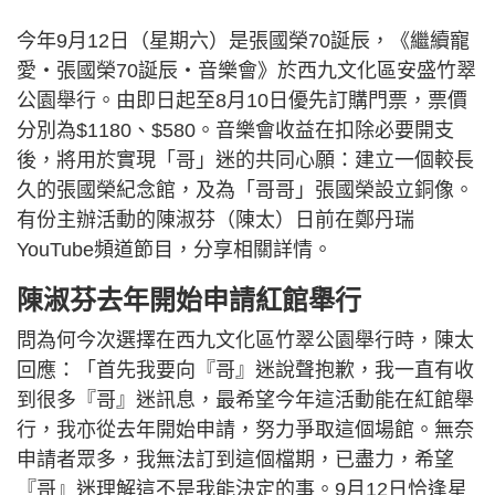
今年9月12日（星期六）是張國榮70誕辰，《繼續寵
愛・張國榮70誕辰・音樂會》於西九文化區安盛竹翠
公園舉行。由即日起至8月10日優先訂購門票，票價
分別為$1180、$580。音樂會收益在扣除必要開支
後，將用於實現「哥」迷的共同心願：建立一個較長
久的張國榮紀念館，及為「哥哥」張國榮設立銅像。
有份主辦活動的陳淑芬（陳太）日前在鄭丹瑞
YouTube頻道節目，分享相關詳情。
陳淑芬去年開始申請紅館舉行
問為何今次選擇在西九文化區竹翠公園舉行時，陳太
回應：「首先我要向『哥』迷說聲抱歉，我一直有收
到很多『哥』迷訊息，最希望今年這活動能在紅館舉
行，我亦從去年開始申請，努力爭取這個場館。無奈
申請者眾多，我無法訂到這個檔期，已盡力，希望
『哥』迷理解這不是我能決定的事。9月12日恰逢星