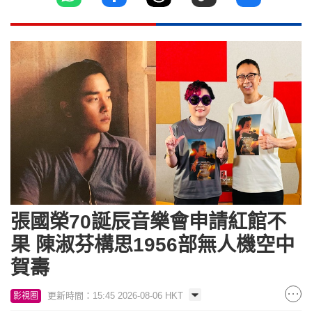
張國榮70誕辰音樂會申請紅館不
果 陳淑芬構思1956部無人機空中
賀壽
更新時間：15:45 2026-08-06 HKT
影視圈