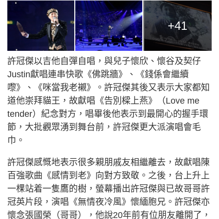
+41
許冠傑以吉他自彈自唱，與兒子懷欣、懷谷及契仔
Justin獻唱連串快歌《佛跳牆》、《錢係會繼續
嚟》、《咪當我老襯》。許冠傑其後又表示大家都知
道他崇拜貓王，故獻唱《告別樑上燕》（Love me
tender）紀念對方，唱畢後他表示到最開心的握手環
節，大批觀眾湧到舞台前，許冠傑更大派演唱會毛
巾。
許冠傑感慨地表示很多親朋戚友相繼離去，故獻唱陳
百強歌曲《感情到老》向對方致敬。之後，台上升上
一棵站着一隻鷹的樹，螢幕播出許冠傑與已故哥哥許
冠英片段，演唱《無情夜冷風》懷緬胞兄。許冠傑亦
懷念張國榮（哥哥），他說20年前有位朋友離開了，