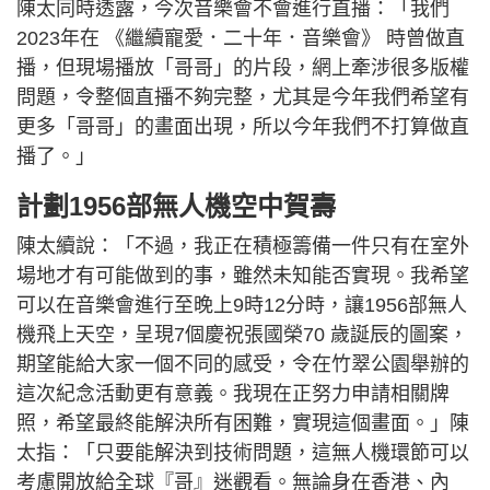
陳太同時透露，今次音樂會不會進行直播：「我們
2023年在 《繼續寵愛．二十年．音樂會》 時曾做直
播，但現場播放「哥哥」的片段，網上牽涉很多版權
問題，令整個直播不夠完整，尤其是今年我們希望有
更多「哥哥」的畫面出現，所以今年我們不打算做直
播了。」
計劃1956部無人機空中賀壽
陳太續說：「不過，我正在積極籌備一件只有在室外
場地才有可能做到的事，雖然未知能否實現。我希望
可以在音樂會進行至晚上9時12分時，讓1956部無人
機飛上天空，呈現7個慶祝張國榮70 歲誕辰的圖案，
期望能給大家一個不同的感受，令在竹翠公園舉辦的
這次紀念活動更有意義。我現在正努力申請相關牌
照，希望最終能解決所有困難，實現這個畫面。」陳
太指：「只要能解決到技術問題，這無人機環節可以
考慮開放給全球『哥』迷觀看。無論身在香港、內