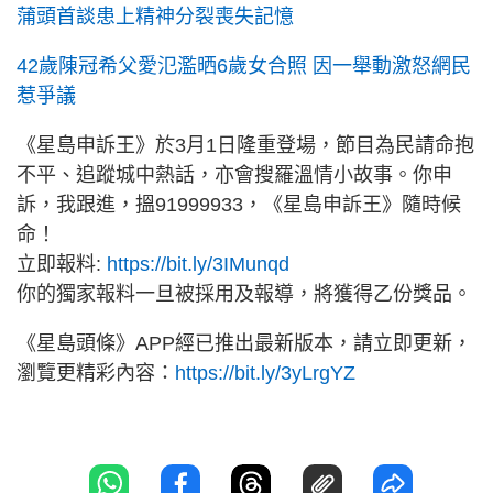
蒲頭首談患上精神分裂喪失記憶
42歲陳冠希父愛氾濫晒6歲女合照 因一舉動激怒網民
惹爭議
《星島申訴王》於3月1日隆重登場，節目為民請命抱
不平、追蹤城中熱話，亦會搜羅溫情小故事。你申
訴，我跟進，搵91999933，《星島申訴王》隨時候
命！
立即報料:
https://bit.ly/3IMunqd
你的獨家報料一旦被採用及報導，將獲得乙份獎品。
《星島頭條》APP經已推出最新版本，請立即更新，
瀏覽更精彩內容：
https://bit.ly/3yLrgYZ