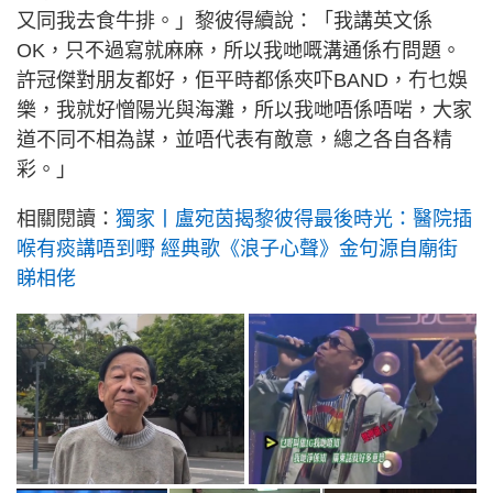
又同我去食牛排。」黎彼得續說：「我講英文係
OK，只不過寫就麻麻，所以我哋嘅溝通係冇問題。
許冠傑對朋友都好，佢平時都係夾吓BAND，冇乜娛
樂，我就好憎陽光與海灘，所以我哋唔係唔啱，大家
道不同不相為謀，並唔代表有敵意，總之各自各精
彩。」
相關閱讀：
獨家丨盧宛茵揭黎彼得最後時光：醫院插
喉有痰講唔到嘢 經典歌《浪子心聲》金句源自廟街
睇相佬