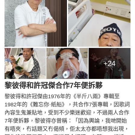
+24
黎彼得和許冠傑合作7年便拆夥
黎彼得和許冠傑由1976年的《半斤八兩》專輯至
1982年的《難忘你·紙船》，共合作7張專輯，因歌詞
內容生鬼兼貼地，受到不少樂迷歡迎，不過兩人合作
7年便拆夥，黎彼得亦曾稱：「因為輿論，我哋開始
有唔夾，冇話題又冇偈傾，佢太太亦都唔想我出現，