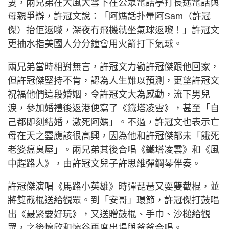
妻，兩兄弟在大風大雪下在公眾電話亭打長途電話與
母親爭辯，許冠文說：「阿媽話扑暈阿Sam（許冠
傑）抬佢返嚟，深夜冇飛機就坐氣球返嚟！」許冠文
更抽水指美國人分分鐘會用火箭打下氣球。
兩兄弟當時相對無言，許冠文力勸許冠傑跟他回家，
但許冠傑堅持不肯，認為人生難以預測，更望許冠文
祝福他們這段婚姻，令許冠文大為感動，流下男兒
淚，參加婚禮後返港便寫了《鐵塔凌雲》，甚至「自
己都即刻結婚，激死阿媽」。不過，許冠文也表示亡
母在天之靈應該很高興，因為他和許冠傑都未「餓死
老婆瘟臭屋」。兩兄弟其後合唱《鐵塔凌雲》和《風
中趕路人》，由許冠文兒子許思維彈鋼琴伴奏。
許冠傑演唱《馬路小英雄》時彈琵琶又耍雙截棍，並
將雙截棍送給觀眾。到「安哥」環節，許冠傑打鼓唱
出《最緊要好玩》，又送贈鼓棍、手巾、沙槌給觀
眾，之後懷欣和懷谷再度出場與爸爸合唱。