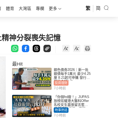
繁
简
育
體育
大灣區
專欄
更多
上精神分裂喪失記憶
最Hit
銀色債券2026｜新一批
銀債每手1萬元 最少4.25
厘 8.21起可申購 發行金
額最多550億
投資理財
7小時前
「你個frd廢！」JUPAS
放榜炫耀港大醫科Offer
名校女生囂張留言惹眾
怒 醫學院澄清：宣稱
時事熱話
「40.5分獲錄取」不符事
7小時前
實｜Juicy叮