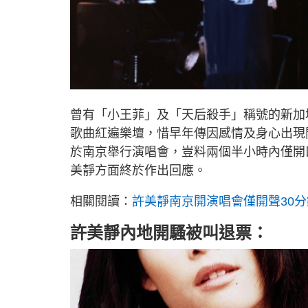
曾有「小王菲」及「天后殺手」稱號的新加
歌曲紅遍樂壇，惜早年傳因感情及身心出現
於南京舉行演唱會，豈料兩個半小時內僅開
美靜方面終於作出回應。
相關閱讀：
許美靜南京開演唱會僅開聲30分
許美靜內地開騷被叫退票：