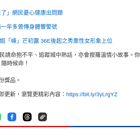
老了」網民憂心健康出問題
隱一年多曾傳身體響警號
港姐「峰」芒初露 36E後起之秀靠性女形象上位
為民請命抱不平、追蹤城中熱話，亦會搜羅溫情小故事。
》隨時候命！
份獎品。
立即更新，瀏覽更精彩內容：
https://bit.ly/3yLrgYZ