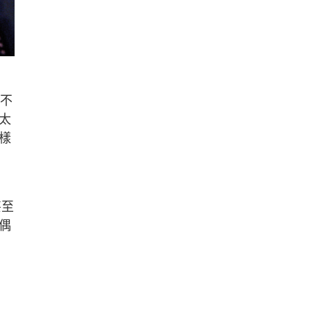
我不
太
樣
甚至
偶