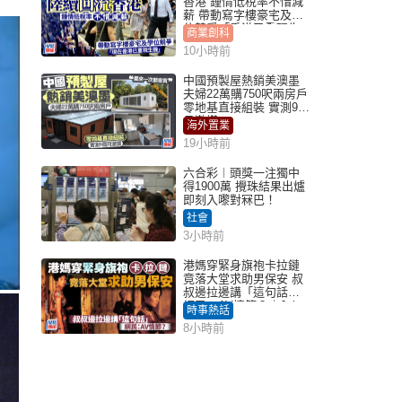
香港 鍾情低稅率不惜減
薪 帶動寫字樓豪宅及學
位競爭「香港已重現生
商業創科
機」
10小時前
中國預製屋熱銷美澳墨
夫婦22萬購750呎兩房戶
零地基直接組裝 實測9個
月激讚
海外置業
19小時前
六合彩︱頭獎一注獨中
得1900萬 攪珠結果出爐
即刻入嚟對冧巴！
社會
3小時前
港媽穿緊身旗袍卡拉鏈
竟落大堂求助男保安 叔
叔邊拉邊講「這句話」
網民：AV情節？｜Juicy
時事熱話
叮
8小時前