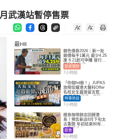
下月武漢站暫停售票
最Hit
銀色債券2026｜新一批
銀債每手1萬元 最少4.25
厘 8.21起可申購 發行金
額最多550億
投資理財
7小時前
「你個frd廢！」JUPAS
放榜炫耀港大醫科Offer
名校女生囂張留言惹眾
怒 醫學院澄清：宣稱
時事熱話
「40.5分獲錄取」不符事
7小時前
實｜Juicy叮
檀島咖啡餅店回歸港
島！預告新店8月下旬太
古重開 年初結束80年歷
史灣仔總店
飲食
9小時前