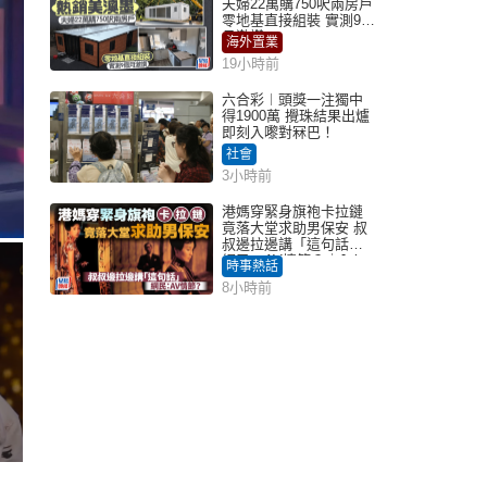
夫婦22萬購750呎兩房戶
零地基直接組裝 實測9個
月激讚
海外置業
19小時前
六合彩︱頭獎一注獨中
得1900萬 攪珠結果出爐
即刻入嚟對冧巴！
社會
3小時前
港媽穿緊身旗袍卡拉鏈
竟落大堂求助男保安 叔
叔邊拉邊講「這句話」
網民：AV情節？｜Juicy
時事熱話
叮
8小時前