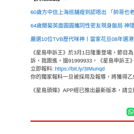
60歲方中信上海巡舖瘦到認唔出 「帥哥也
64歲關菊英面圓圓攜同性密友現身飯局 神
嚴選10位TVB歷代咪神丨當家花旦08年選
《星島申訴王》於3月1日隆重登場，節目
訴，我跟進，搵91999933，《星島申訴王
立即報料:
https://bit.ly/3IMunqd
你的獨家報料一旦被採用及報導，將獲得乙
《星島頭條》APP經已推出最新版本，請