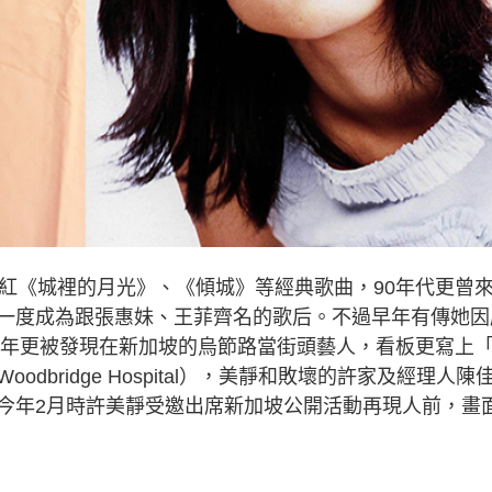
唱紅《城裡的月光》、《傾城》等經典歌曲，90年代更曾
一度成為跟張惠妹、王菲齊名的歌后。不過早年有傳她因
19年更被發現在新加坡的烏節路當街頭藝人，看板更寫上
bridge Hospital），美靜和敗壞的許家及經理人陳
今年2月時許美靜受邀出席新加坡公開活動再現人前，畫