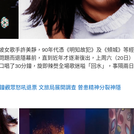
坡女歌手許美靜，90年代憑《明知故犯》及《傾城》等
問題而退隱幕前，直到近年才逐漸復出，上周六（20日
口唱了30分鐘，旋即辣㷫全場歌迷嗌「回水」，事隔兩
鐘觀眾怒吼退票 文旅局展開調查 曾患精神分裂神隱