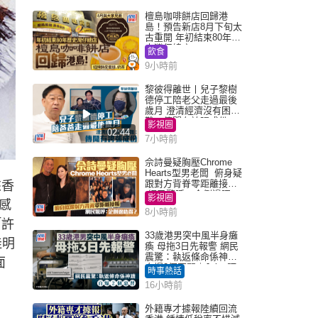
檀島咖啡餅店回歸港
島！預告新店8月下旬太
古重開 年初結束80年歷
史灣仔總店
飲食
9小時前
黎彼得離世丨兒子黎樹
德停工陪老父走過最後
歲月 澄清經濟沒有困
難：傳聞有誇張成份
影視圈
02:44
7小時前
佘詩曼疑胸壓Chrome
Hearts型男老闆 俯身疑
跟對方背脊零距離接觸
來香
網民驚呼：企側邊唔
影視圈
感
得？
8小時前
「許
33歲港男突中風半身癱
佳明
瘓 母拖3日先報警 網民
震驚：執返條命係神蹟
面
自爆2個惡習｜Juicy叮
時事熱話
16小時前
外籍專才據報陸續回流