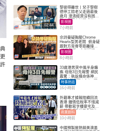
黎彼得離世丨兒子黎樹
德停工陪老父走過最後
歲月 澄清經濟沒有困
難：傳聞有誇張成份
影視圈
02:44
7小時前
佘詩曼疑胸壓Chrome
Hearts型男老闆 俯身疑
跟對方背脊零距離接觸
經典
網民驚呼：企側邊唔
影視圈
得？
）更
8小時前
日許
33歲港男突中風半身癱
瘓 母拖3日先報警 網民
震驚：執返條命係神蹟
自爆2個惡習｜Juicy叮
時事熱話
16小時前
外籍專才據報陸續回流
香港 鍾情低稅率不惜減
薪 帶動寫字樓豪宅及學
位競爭「香港已重現生
商業創科
機」
10小時前
中國預製屋熱銷美澳墨