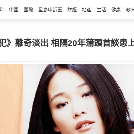
時
中國
國際
星島申訴王
財經
地產
生活
健康
教
犯》離奇淡出 相隔20年蒲頭首談患