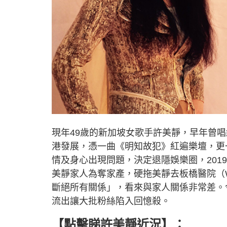
現年49歲的新加坡女歌手許美靜，早年曾
港發展，憑一曲《明知故犯》紅遍樂壇，更
情及身心出現問題，決定退隱娛樂圈，20
美靜家人為奪家產，硬拖美靜去板橋醫院（Wood
斷絕所有關係」，看來與家人關係非常差。
流出讓大批粉絲陷入回憶殺。
【點擊睇許美靜近況】：