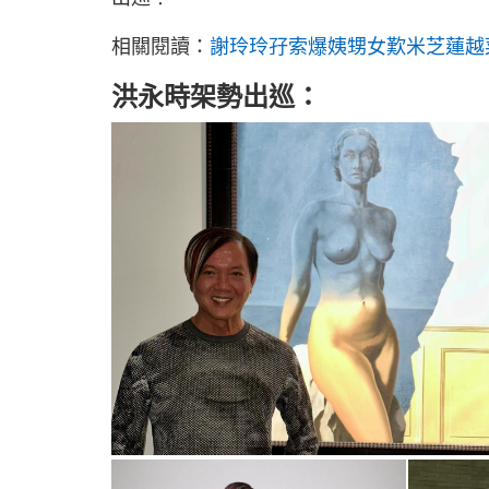
相關閱讀：
謝玲玲孖索爆姨甥女歎米芝蓮越菜 
洪永時架勢出巡：