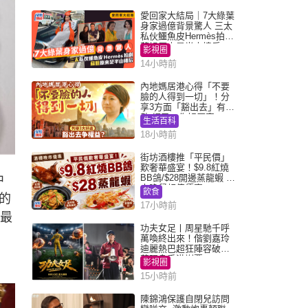
愛回家大結局｜7大綠葉
身家過億背景驚人 三太
私伙鱷魚皮Hermès拍劇
蘇姐原來是半山樓后
影視圈
14小時前
內地媽居港心得「不要
臉的人得到一切」！分
享3方面「豁出去」有著
數 網民：你好厲害
生活百科
18小時前
街坊酒樓推「平民價」
歎奢華盛宴！$9.8紅燒
BB鴿/$28開邊蒸龍蝦 3
中
大晚餐超值優惠
飲食
h的
17小時前
但最
功夫女足丨周星馳千呼
萬喚終出來！偕劉嘉玲
迪麗熱巴超狂陣容破天
荒現身香港謝票
影視圈
15小時前
陳錦鴻保護自閉兒訪問