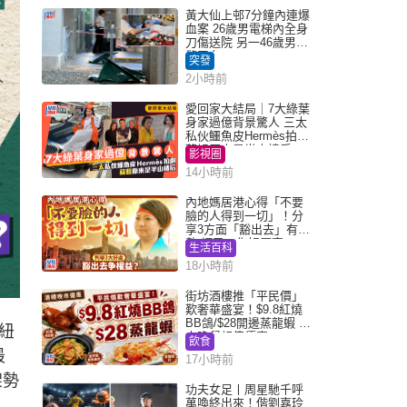
黃大仙上邨7分鐘內連爆
血案 26歲男電梯內全身
刀傷送院 另一46歲男倒
斃平台
突發
2小時前
愛回家大結局｜7大綠葉
身家過億背景驚人 三太
私伙鱷魚皮Hermès拍劇
蘇姐原來是半山樓后
影視圈
14小時前
內地媽居港心得「不要
臉的人得到一切」！分
享3方面「豁出去」有著
數 網民：你好厲害
生活百科
18小時前
街坊酒樓推「平民價」
歎奢華盛宴！$9.8紅燒
BB鴿/$28開邊蒸龍蝦 3
：紐
大晚餐超值優惠
飲食
最
17小時前
架勢
功夫女足丨周星馳千呼
萬喚終出來！偕劉嘉玲