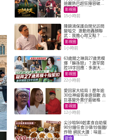
迪麗熱巴超狂陣容破天
荒現身香港謝票
影視圈
15小時前
陳錦鴻保護自閉兒訪問
變嗌交 激動炮轟顏聯
武：我擔心咁又點？ 網
民：主持咄咄逼人
影視圈
1小時前
63歲關之琳與27歲男模
爆「嫲孫戀」？激罕開
腔19字回應：多謝大家
掛念近況
影視圈
22小時前
愛回家大結局丨歷年逾
30位神級客串逐個數 古
巨基變外賣仔最破格 歐
陽震華情陷群姐
影視圈
12小時前
尖沙咀$69起素食自助餐
90分鐘任食沙律/炒飯麵/
炸物 網民大讚：味道
好，環境闊落
飲食