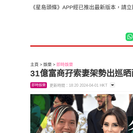
《星島頭條》APP經已推出最新版本，請
主頁
娛樂
即時娛樂
31億富商孖索妻架勢出巡晒
更新時間：18:20 2024-04-01 HKT
即時娛樂