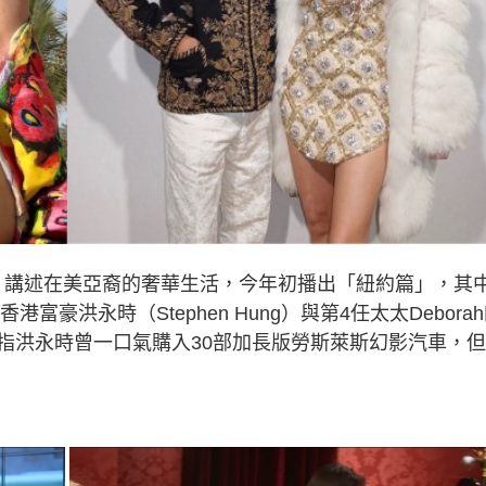
Empire）講述在美亞裔的奢華生活，今年初播出「紐約篇」，其
富豪洪永時（Stephen Hung）與第4任太太Debora
指洪永時曾一口氣購入30部加長版勞斯萊斯幻影汽車，