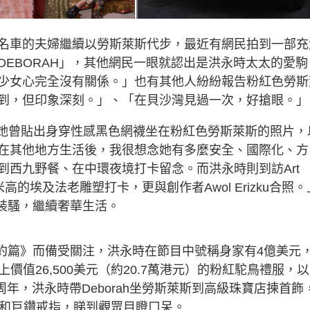
名車的夫婦繼續以勞斯萊斯代步，最近有網民拍到一部充
EBORAH」，其他網民一眼就認出是洪永時太太的愛駒
少女心完全沒有關係。」也有其他人紛紛報告粉紅色勞斯
到，但印象深刻。」、「在貝沙灣見過一次，好搶眼。」
返港，她曾貼出身穿性感黑色網襪坐在粉紅色勞斯萊斯的照片，
在其他地方生活後，我很想念她有多麼安全、國際化、方
到西九野餐、在中環夜境打卡留念。而洪永時則到訪Art
高的埃及法老雕塑打卡，更與創作者Awol Erizku合照。
時裝騷，繼續奢華生活。
：紐約篇》而備受關注，洪永時在節目中號稱身家有4億美元
妻送上價值26,500美元（約20.7萬港元）的粉紅駝鳥禮服，
周年，洪永時帶Deborah坐勞斯萊斯到高級珠寶店揀首飾
，和巨鑽戒指，睇到觀眾目瞪口呆。