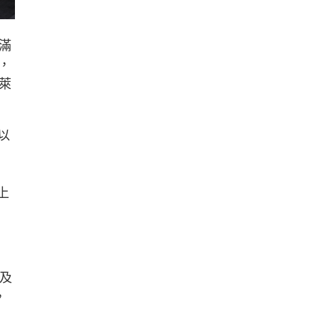
滿
，
萊
以
上
，
以及
，