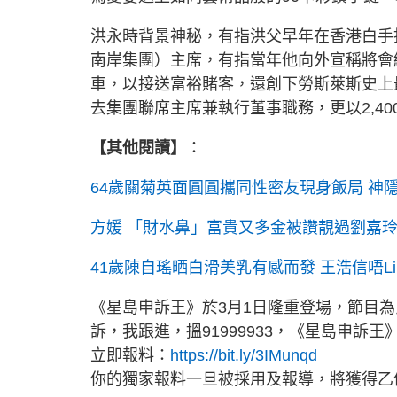
洪永時背景神秘，有指洪父早年在香港白手
南岸集團）主席，有指當年他向外宣稱將會
車，以接送富裕賭客，還創下勞斯萊斯史上
去集團聯席主席兼執行董事職務，更以2,4
【其他閱讀】
：
64歲關菊英面圓圓攜同性密友現身飯局 神
方媛 「財水鼻」富貴又多金被讚靚過劉嘉
41歲陳自瑤晒白滑美乳有感而發 王浩信唔L
《星島申訴王》於3月1日隆重登場，節目
訴，我跟進，搵91999933，《星島申訴王
立即報料：
https://bit.ly/3IMunqd
你的獨家報料一旦被採用及報導，將獲得乙