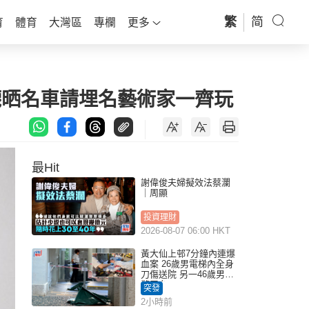
繁
简
育
體育
大灣區
專欄
更多
襪晒名車請埋名藝術家一齊玩
最Hit
謝偉俊夫婦擬效法蔡瀾
｜周顯
投資理財
2026-08-07 06:00 HKT
黃大仙上邨7分鐘內連爆
血案 26歲男電梯內全身
刀傷送院 另一46歲男倒
斃平台
突發
2小時前