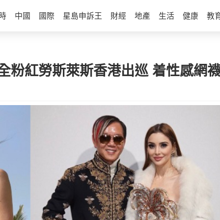
時
中國
國際
星島申訴王
財經
地產
生活
健康
教
妻全粉紅勞斯萊斯香港出巡 着性感網