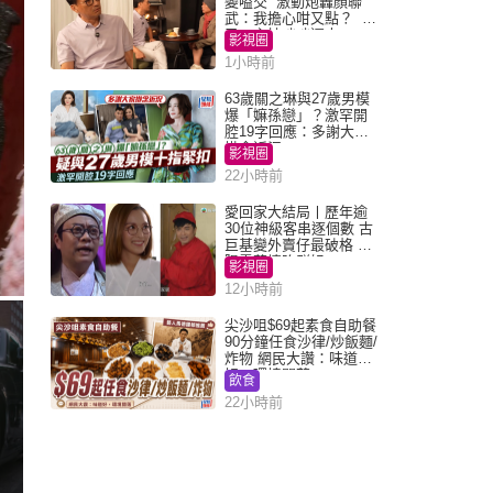
變嗌交 激動炮轟顏聯
武：我擔心咁又點？ 網
民：主持咄咄逼人
影視圈
1小時前
63歲關之琳與27歲男模
爆「嫲孫戀」？激罕開
腔19字回應：多謝大家
掛念近況
影視圈
22小時前
愛回家大結局丨歷年逾
30位神級客串逐個數 古
巨基變外賣仔最破格 歐
陽震華情陷群姐
影視圈
12小時前
尖沙咀$69起素食自助餐
90分鐘任食沙律/炒飯麵/
炸物 網民大讚：味道
好，環境闊落
飲食
22小時前