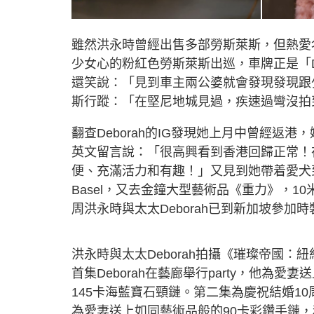
雖然洪永時曾經出售多部勞斯萊斯，但熱愛
少女心的粉紅色勞斯萊斯出巡，車牌正是「D
還笑說：「見到車主兩公婆就會發現發現跟
斯行蹤：「在堅尼地城見過，疾速過彎沒拍
翻查Deborah的IG發現她上月中曾經
英文留言說：「很高興看到香港回歸正常！
便、充滿活力和有趣！」又見到她帶着愛犬
Basel，又去金鐘大型藝術品《重力》，10米
周洪永時與太太Deborah已到新加坡參加
洪永時與太太Deborah拍攝《璀璨帝國
首集Deborah在藝廊舉行party，他為愛
145卡海藍寶石頸鏈。第二集為慶祝結婚10
為愛妻送上如同藝術品般的90卡彩鑽手鏈