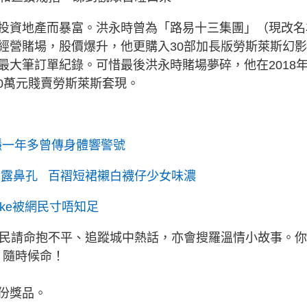
投資地產而暴富。洪永時曾為「路易十三集團」（現改名
經營賭場，股價爆升，他更購入30部加長版勞斯萊斯幻
最大筆訂單紀錄。可惜最後洪永時賭場夢碎，他在2018
00萬元賤賣勞斯萊斯套現。
隱一年多曾傳身體響警號
玲露鼻孔 百褶短裙襯白襪仔少女味濃
ike被網民寸唔知足
為民請命抱不平、追蹤城中熱話，亦會搜羅溫情小故事。
》隨時候命！
份獎品。