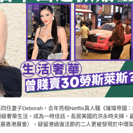
第四任妻子Deborah，去年亮相Netflix真人騷《璀璨帝國
rk），盡展極級奢華生活，成為一時佳話。長居美國的洪永時夫婦，
塞爾藝術展香港展會），疑留港過復活節的二人更被發現於中環