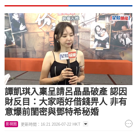
Loaded
:
Unmute
10.16%
譚凱琪入稟呈請呂晶晶破產 認因
財反目：大家唔好借錢畀人 非有
意爆前閨密與鄧特希秘婚
更新時間：16:21 2026-07-22 HKT
影視圈