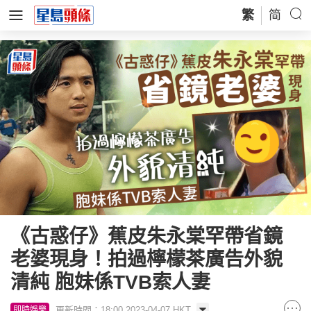
繁
简
《古惑仔》蕉皮朱永棠罕帶省鏡
老婆現身！拍過檸檬茶廣告外貌
清純 胞妹係TVB索人妻
更新時間：18:00 2023-04-07 HKT
即時娛樂