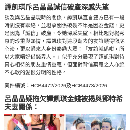
譚凱琪斥呂晶晶誠信破產深感失望
談及與呂晶晶現時的關係，譚凱琪直言雙方已有一段
時間沒有聯絡，並坦承關係破裂不單是因為金錢，更
是因為「誠信」破產，令她深感失望。相比起對楊秀
惠的珍重與熱情，譚凱琪對這段逝去的友誼顯得徹底
心淡，更以過來人身份奉勸大眾：「友誼就係咁，所
以大家唔好借錢畀人。」似乎充分展現了譚凱琪對待
真心相待的朋友重情重義，但面對背信棄義之人亦絕
不心軟的愛恨分明的性格。
案件編號：HCB4472/2026及HCB4473/2026
呂晶晶疑拖欠譚凱琪金錢被揭與鄧特希
夫妻關係：