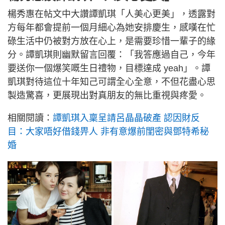
楊秀惠在帖文中大讚譚凱琪「人美心更美」，透露對
方每年都會提前一個月細心為她安排慶生，感嘆在忙
碌生活中仍被對方放在心上，是需要珍惜一輩子的緣
分。譚凱琪則幽默留言回覆：「我答應過自己，今年
要送你一個爆笑嘅生日禮物，目標達成 yeah」。譚
凱琪對待這位十年知己可謂全心全意，不但花盡心思
製造驚喜，更展現出對真朋友的無比重視與疼愛。
相關閱讀：
譚凱琪入稟呈請呂晶晶破產 認因財反
目：大家唔好借錢畀人 非有意爆前閨密與鄧特希秘
婚