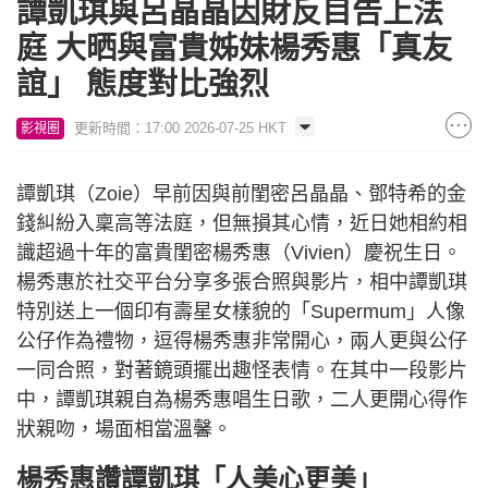
譚凱琪與呂晶晶因財反目告上法
庭 大晒與富貴姊妹楊秀惠「真友
誼」 態度對比強烈
更新時間：17:00 2026-07-25 HKT
影視圈
譚凱琪（Zoie）早前因與前閨密呂晶晶、鄧特希的金
錢糾紛入稟高等法庭，但無損其心情，近日她相約相
識超過十年的富貴閨密楊秀惠（Vivien）慶祝生日。
楊秀惠於社交平台分享多張合照與影片，相中譚凱琪
特別送上一個印有壽星女樣貌的「Supermum」人像
公仔作為禮物，逗得楊秀惠非常開心，兩人更與公仔
一同合照，對著鏡頭擺出趣怪表情。在其中一段影片
中，譚凱琪親自為楊秀惠唱生日歌，二人更開心得作
狀親吻，場面相當溫馨。
楊秀惠讚譚凱琪「人美心更美」