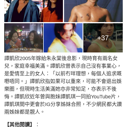
+37
譚凱欣2005年嫁給朱永棠後息影，現時育有兩名女
兒，家庭幸福美滿。譚凱欣曾表示自己沒有事業心，
是愛情至上的女人：「以前冇咩理想，每個人追求嘅
嘢唔同。」譚凱欣指如果可以重來，可能不會退出娛
樂圈，但現時生活美滿她亦非常知足，亦表示不後
悔。譚凱欣近年曾與胞妹譚凱琪一同拍YouTube片，
譚凱琪間中更會於IG分享姊妹合照，不少網民都大讚
兩姊妹都是靚人。
【其他閱讀】
：