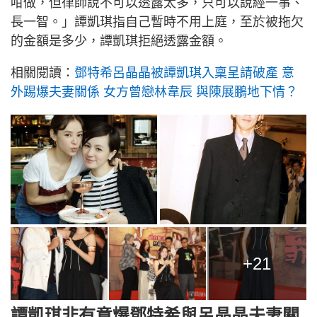
咁做，但律師說不可以透露太多，只可以說經一事、
長一智。」譚凱琪指自己暫時不用上庭，至於被拖欠
的金額是多少，譚凱琪拒絕透露金額。
相關閱讀：
鄧特希呂晶晶被譚凱琪入稟呈請破產 意
外踢爆夫妻關係 女方曾戀林韋辰 與陳展鵬地下情？
+21
譚凱琪非有意爆鄧特希與呂晶晶夫妻關