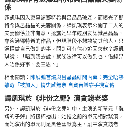
係
譚凱琪因入稟呈請鄧特希與呂晶晶破產，而曝光了鄧
特希與呂晶晶的夫妻關係，譚凱琪表示公開了二人的
夫妻關係並非有意，透露她早年經朋友認識呂晶晶，
亦演過鄧特希的作品，但現階段不想談論其他人，只
選擇做自己做到的事。問到可有信心追回欠款？譚凱
琪說：「唔到我去諗，就睇法律可以做到乜，借錢畀
人唔係好事，要三思。」
相關閱讀：
陳展鵬首爆與呂晶晶緋聞內幕：完全唔熟
離奇「被加入」情史感無奈 自資音樂靠手機宣傳
譚凱琪於《非份之罪》演貪錢老婆
另外，譚凱琪於《非份之罪》中，主演的新單元「骯
髒的子彈」將接棒播出，她指之前的單元相對緊湊，
而她演出的單元則是黑色幽默為主，劇中演貪錢老