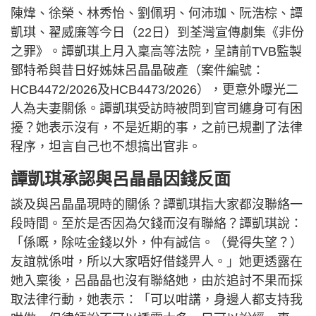
陳煒、徐榮、林秀怡、劉佩玥、何沛珈、阮浩棕、譚
凱琪、翟威廉等今日（22日）到荃灣宣傳劇集《非份
之罪》。譚凱琪上月入稟高等法院，呈請前TVB監製
鄧特希與昔日好姊妹呂晶晶破產（案件編號：
HCB4472/2026及HCB4473/2026），更意外曝光二
人為夫妻關係。譚凱琪受訪時被問到官司纏身可有困
擾？她表示沒有，不是近期的事，之前已規劃了法律
程序，坦言自己也不想搞出官非。
譚凱琪承認與呂晶晶因錢反面
談及與呂晶晶現時的關係？譚凱琪指大家都沒聯絡一
段時間。至於是否因為欠錢而沒有聯絡？譚凱琪說：
「係嘅，除咗金錢以外，仲有誠信。（覺得失望？）
友誼就係咁，所以大家唔好借錢畀人。」她更透露在
她入稟後，呂晶晶也沒有聯絡她，由於追討不果而採
取法律行動，她表示：「可以咁講，身邊人都支持我