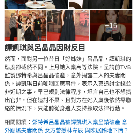
+15
譚凱琪與呂晶晶因財反目
然而，面對另一位昔日「好姊妹」呂晶晶，譚凱琪的
態度卻截然不同。上月她入稟高等法院，呈請前TVB
監製鄧特希與呂晶晶破產，意外揭露二人的夫妻關
係。譚凱琪日前哽咽回應事件，表示入稟追討金錢並
非近期之事，早已規劃法律程序，坦言自己也不想搞
出官非，但在追討不果、且對方在她入稟後依然零聯
絡的情況下，只能聽從身邊人支持採取法律行動。
相關閱讀：
鄧特希呂晶晶被譚凱琪入稟呈請破產 意
外踢爆夫妻關係 女方曾戀林韋辰 與陳展鵬地下情？