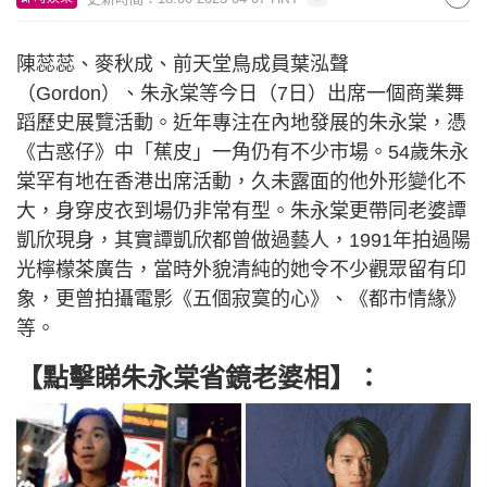
陳蕊蕊、麥秋成、前天堂鳥成員葉泓聲
（Gordon）、朱永棠等今日（7日）出席一個商業舞
蹈歷史展覽活動。近年專注在內地發展的朱永棠，憑
《古惑仔》中「蕉皮」一角仍有不少市場。54歲朱永
棠罕有地在香港出席活動，久未露面的他外形變化不
大，身穿皮衣到場仍非常有型。朱永棠更帶同老婆譚
凱欣現身，其實譚凱欣都曾做過藝人，1991年拍過陽
光檸檬茶廣告，當時外貌清純的她令不少觀眾留有印
象，更曾拍攝電影《五個寂寞的心》、《都市情緣》
等。
【點擊睇朱永棠省鏡老婆相】：