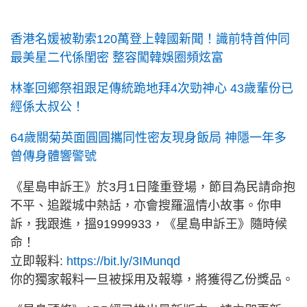
香港名媛被勒索120萬登上韓國新聞！識前特首仲同
最美星二代係閨密 整容闖韓娛圈頻炫富
林峯回鄉祭祖跟足傳統跪地拜4次勁神心 43歲輩份已
經係太叔公！
64歲關菊英面圓圓攜同性密友現身飯局 神隱一年多
曾傳身體響警號
《星島申訴王》於3月1日隆重登場，節目為民請命抱
不平、追蹤城中熱話，亦會搜羅溫情小故事。你申
訴，我跟進，搵91999933，《星島申訴王》隨時候
命！
立即報料:
https://bit.ly/3IMunqd
你的獨家報料一旦被採用及報導，將獲得乙份獎品。