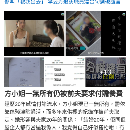
慘叫「救我出去」 李旻芳追訪職員爆金句撕破謊言
+13
方小姐一無所有仍被前夫要求付贍養費
經歷20年感情付諸流水，方小姐現已一無所有，需依
靠傷殘津貼過活，而多年來供樓的紀錄亦被前夫取
走。她形容與夫家20年的關係：「結婚20年，佢同佢
屋企人都冇當過我係人，我覺得自己好似搭枱咁，冇