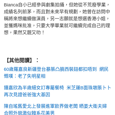
Bianca自小已經參與劇集拍攝，但她從不荒廢學業，
成績名列前茅，而且對未來早有規劃，她曾在訪問中
稱將來想繼續做演員，另一志願就是想選香港小姐，
並獲媽咪批准，只要大學畢業就可繼續完成自己的理
想，果然又靚又叻！
【其他閱讀】
：
60歲羅嘉良新疆登台暴脹凸腩西裝鈕都扣唔到 網民
慨嘆：老了失明星相
鍾嘉欣為半歲細女訂專屬餐椅 米芝蓮B面珠墩脹卜卜
再次見證爸爸強大基因
陳自瑤舊愛北上發展進軍飲界做老闆 晒姜大衛夫婦
合照外貌激似韓系花美男