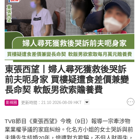
東張西望丨婦人尋死獲救後哭訴
前夫呃身家 買樓疑遭食差價兼變
長命契 軟飯男欲索贍養費
更新時間：21:10 2026-08-09 HKT
影視圈
TVB節目《東張西望》今晚（9日）報導一宗牽涉物
業業權爭議的家庭糾紛。化名方小姐的女士哭訴與前
夫鍾先生結婚20年，慘遭對方欺騙，不但人財兩失，