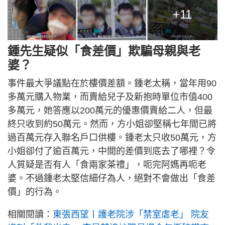
+11
鍾先生疑似「食差價」欺騙母親與老
婆？
事件最大爭議點在於樓價差額。鍾老太稱，當年用90
多萬元購入物業，而賣給兒子及新抱時單位市值400
多萬元，她答應以200萬元的優惠價賣給二人，但最
終只收到約50萬元。然而，方小姐卻堅稱七年間已將
過百萬元存入聯名戶口供樓。鍾老太只收50萬元，方
小姐卻付了逾百萬元，中間的差價到底去了哪裡？令
人質疑是否有人「食兩家茶禮」，呃完阿媽再呃老
婆。不過鍾老太堅信細仔為人，絕對不會做出「食差
價」的行為。
相關閱讀：
東張西望丨護老院涉「禁室虐老」 院友