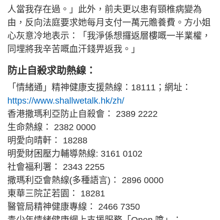
人當我存在過。」此外，前夫更以患有頸椎病變為
由，反向法庭要求她每月支付一萬元贍養費。方小姐
心灰意冷地表示：「我淨係想攞返層樓嘅一半業權，
同埋將我辛苦嘅血汗錢畀返我。」
防止自殺求助熱線：
「情緒通」精神健康支援熱線：18111；網址：
https://www.shallwetalk.hk/zh/
香港撒瑪利亞防止自殺會： 2389 2222
生命熱線： 2382 0000
明愛向晴軒： 18288
明愛財困壓力輔導熱線: 3161 0102
社會福利署： 2343 2255
撒瑪利亞會熱線(多種語言)： 2896 0000
東華三院芷若園： 18281
醫管局精神健康專線： 2466 7350
青少年情緒健康網上支援服務「Open 噏」：