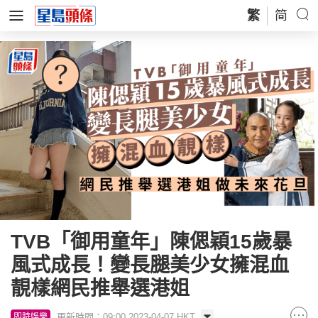
繁
简
TVB「御用童年」陳偲穎15歲暴
風式成長！變長腿美少女擁混血
靚樣網民推舉選港姐
更新時間：09:00 2023-04-07 HKT
即時娛樂