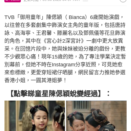
TVB「御用童年」陳偲穎（ Bianca）6歲開始演戲，
以往曾在多套劇集中飾演女主角的童年版，包括唐詩
詠、高海寧、王君馨、滕麗名以及鄧佩儀等花旦飾演
的角色，其中在《宮心計2深宮計》一劇中更大放異
采。在回憶片段中，她與妹妹被迫分離的戲份，更教
不少觀眾心痛！現年15歲的她，為了專注學業決定暫
別幕前，但她不時在Instagram分享近照，可見她愈
來愈標緻，更愛穿短裙仔晒腿，網民留言力推她參選
香港小姐，一圓其港姐夢！
【點擊睇童星陳偲穎蛻變經過】：