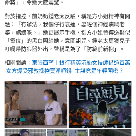
命契」，令她大感震驚。
對於指控，前奶奶鍾老太反駁，稱是方小姐精神有問
題：「冇辦法，我個仔行衰運，娶咗個神經病嘅老
婆，黐線嘅。」她更展示手機，指方小姐曾傳送疑似
「靈位」的黑白照給她，意圖詛咒。鍾老太更獲兒子
叮囑帶防狼器外出，聲稱是為了「防範前新抱」。
相關閱讀：
東張西望｜銀行精英沉船女技師借逾百萬
女方爆受邪教操控賣淫呃錢 主謀竟是年輕閨密？