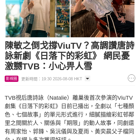
陳敏之倒戈撐ViuTV？高調讚唐詩
詠新劇《日落下的彩虹》 網民憂
激嬲TVB：小心畀人雪
更新時間：19:30 2026-08-08 HKT
影視圈
TVB視后唐詩詠（Natalie）離巢後首次參演的ViuTV
劇集《日落下的彩虹》日前已播出，全劇以「七種顏
色、七個故事」的單元形式進行，細膩描繪彩虹邨鄰
里之間關於人、關係與「期限」的動人故事，同劇還
有周家怡、郭鋒、吳沅儀與及夏雨、黃奕晨父子檔同