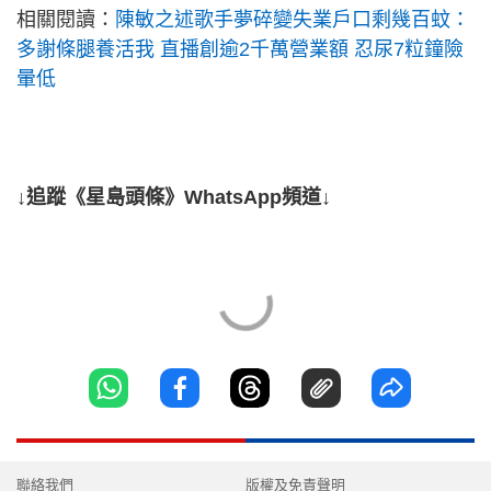
相關閱讀：
陳敏之述歌手夢碎變失業戶口剩幾百蚊：
多謝條腿養活我 直播創逾2千萬營業額 忍尿7粒鐘險
暈低
↓追蹤《星島頭條》WhatsApp頻道↓
聯絡我們
版權及免責聲明