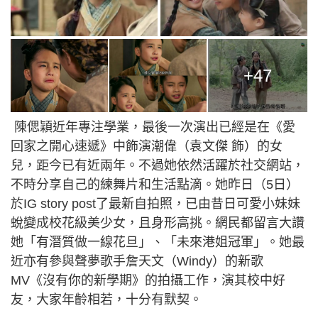
+47
陳偲穎近年專注學業，最後一次演出已經是在《愛
回家之開心速遞》中飾演潮偉（袁文傑 飾）的女
兒，距今已有近兩年。不過她依然活躍於社交網站，
不時分享自己的練舞片和生活點滴。她昨日（5日）
於IG story post了最新自拍照，已由昔日可愛小妹妹
蛻變成校花級美少女，且身形高挑。網民都留言大讚
她「有潛質做一線花旦」、「未來港姐冠軍」。她最
近亦有參與聲夢歌手詹天文（Windy）的新歌
MV《沒有你的新學期》的拍攝工作，演其校中好
友，大家年齡相若，十分有默契。