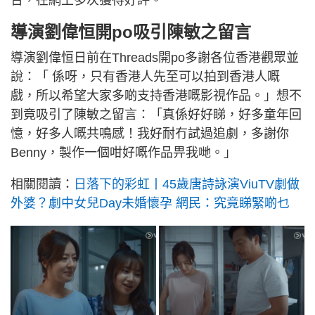
台，在網上多次獲得好評。
導演劉偉恒開po吸引陳敏之留言
導演劉偉恒日前在Threads開po多謝各位香港觀眾並
說：「 係呀，只有香港人先至可以拍到香港人嘅
戲，所以希望大家多啲支持香港嘅影視作品。」想不
到竟吸引了陳敏之留言：「真係好好睇，好多童年回
憶，好多人嘅共鳴感！我好耐冇試過追劇，多謝你
Benny，製作一個咁好嘅作品畀我哋。」
相關閱讀：
日落下的彩虹丨45歲唐詩詠演ViuTV劇做
外婆？劇中女兒Day未婚懷孕 網民：究竟睇緊啲乜