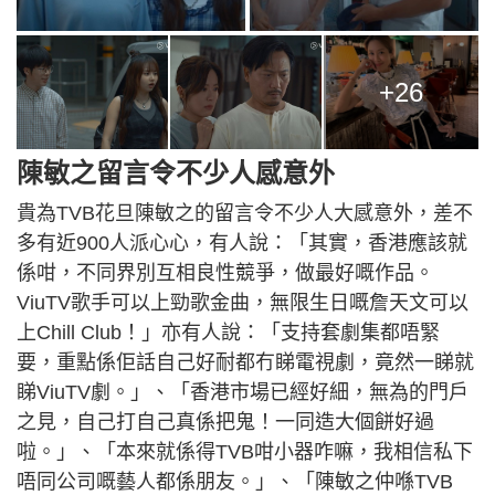
+26
陳敏之留言令不少人感意外
貴為TVB花旦陳敏之的留言令不少人大感意外，差不
多有近900人派心心，有人說：「其實，香港應該就
係咁，不同界別互相良性競爭，做最好嘅作品。
ViuTV歌手可以上勁歌金曲，無限生日嘅詹天文可以
上Chill Club！」亦有人說：「支持套劇集都唔緊
要，重點係佢話自己好耐都冇睇電視劇，竟然一睇就
睇ViuTV劇。」、「香港市場已經好細，無為的門戶
之見，自己打自己真係把鬼！一同造大個餅好過
啦。」、「本來就係得TVB咁小器咋嘛，我相信私下
唔同公司嘅藝人都係朋友。」、「陳敏之仲喺TVB