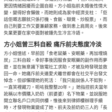
更因情緒困擾而企圖自殺。方小姐指前夫婚後性情大
變，變得好食懶做，而她則成為家中經濟支柱：「佢
話佢嘅志願就只係打機、食飯、瞓覺、炒股票」，而
自己則要工作又要兼顧家務，做到患上肩周炎，後來
失業更要在家中面對被鍾先生冷言冷語。
方小姐曾三料自殺 痛斥前夫態度冷淡
方小姐憶述，早前因「食老鼠藥、安眠藥，再加埋燒
炭」三料自殺，幸好事後因服食安眠藥的副作用而夢
遊，並在無意識下致電社工求助，才被及時發現並救
回一命。她痛斥前夫連愛犬離世都會在社交平台發文
悼念，但卻懶理她的死活：「我只能說係人不如狗，
一直笑裡藏刀，呃咗我整整20年。」她指控前夫當年
訛稱以市價購入奶奶（前婆婆）名下物業，並說服她
開立聯名戶口共同供樓，惟後來到律師樓辦理手續
時，才發現物業變成了她、前夫及前奶奶三人的「長