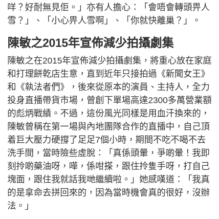
咩？好耐無見佢。」亦有人擔心：「會唔會轉頭畀人
雪？」、「小心畀人雪啊」、「你就快離巢？」。
陳敏之2015年宣佈減少拍攝劇集
陳敏之在2015年宣佈減少拍攝劇集，將重心放在家庭
和打理餅乾店生意，直到近年只接拍過《新聞女王》
和《執法者們》，後來從原本的演員、主持人，全力
投身直播帶貨市場，曾創下單場高達2300多萬營業額
的彪炳戰績。不過，這份風光同樣是用血汗換來的，
陳敏曾稱在第一場與內地團隊合作的直播中，自己頂
着巨大壓力硬撐了足足7個小時，期間不吃不喝不去
洗手間，當時險些虛脫：「真係頭暈，爭啲暈！我即
刻拎啲藥油呀，嘩，係咁搽，跟住拎隻手呀，打自己
塊面，跟住我就話我哋繼續啦。」她感嘆道：「我真
的是拿命去拼回來的，因為當時機會真的很好，沒辦
法。」