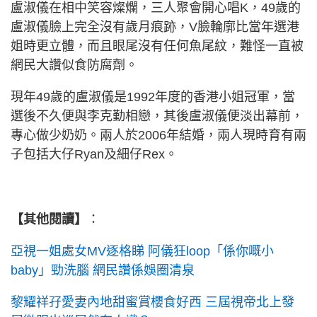
盧淑儀在相中笑容燦爛，三人聚會開心唱K，49歲的
盧淑儀臉上完全沒有歲月痕跡，V臉輪廓比當年選港
姐時更立體，而且眼尾沒有任何魚尾紋，難怪一直被
網民大讚似食防腐劑。
現年49歲的盧淑儀是1992年度的香港小姐冠軍，當
選後不久便與李克勤相戀，其後盧淑儀便淡出幕前，
專心做少奶奶。兩人於2006年結婚，兩人現時育有兩
子包括大仔Ryan及細仔Rex。
【其他閱讀】
：
亞視一姐處女MV逐格睇 阿儀狂loop「係你嘅小
baby」勁洗腦 網民讚係娛圈清泉
黎耀祥孖愛妻內地甜蜜賞櫻食好西 三屆視帝北上發