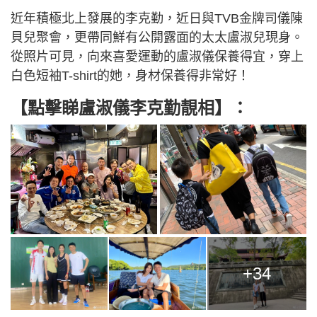
近年積極北上發展的李克勤，近日與TVB金牌司儀陳
貝兒聚會，更帶同鮮有公開露面的太太盧淑兒現身。
從照片可見，向來喜愛運動的盧淑儀保養得宜，穿上
白色短袖T-shirt的她，身材保養得非常好！
【點擊睇盧淑儀李克勤靚相】：
+34