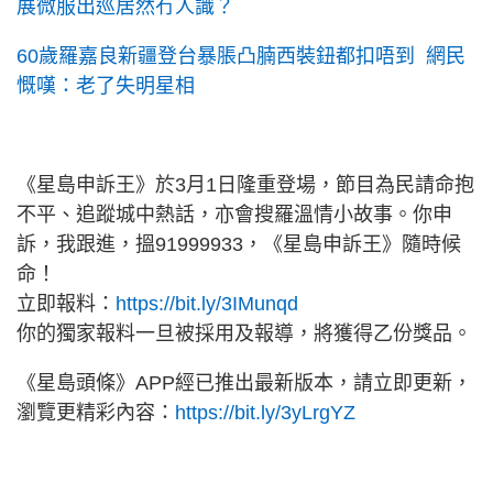
展微服出巡居然冇人識？
60歲羅嘉良新疆登台暴脹凸腩西裝鈕都扣唔到 網民
慨嘆：老了失明星相
《星島申訴王》於3月1日隆重登場，節目為民請命抱
不平、追蹤城中熱話，亦會搜羅溫情小故事。你申
訴，我跟進，搵91999933，《星島申訴王》隨時候
命！
立即報料：
https://bit.ly/3IMunqd
你的獨家報料一旦被採用及報導，將獲得乙份獎品。
《星島頭條》APP經已推出最新版本，請立即更新，
瀏覽更精彩內容：
https://bit.ly/3yLrgYZ