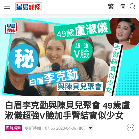
繁
简
白眉李克勤與陳貝兒聚會 49歲盧
淑儀超強V臉加手臂結實似少女
更新時間：07:56 2023-04-06 HKT
即時娛樂