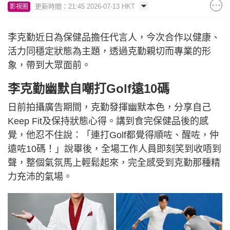
更新時間：21:45 2026-07-13 HKT
影視圈
李克勤近日為保健品擔任代言人，今次合作以健康、
活力同穩定狀態為主題，透過克勤親切而專業的形
象，帶到大眾面前。
李克勤幽默自嘲打Golf遠10碼
日前拍攝廣告期間，克勤發揮幽默本色，分享自己
Keep Fit及保持狀態心得。講到食完保健品後的感
覺，他忍不住說：「連打Golf都覺得順咗、醒咗，仲
遠咗10碼！」說畢後，全場工作人員即刻笑到收唔到
聲，整個氣氛馬上輕鬆起來，完全感受到克勤那種精
力充沛的氣場。